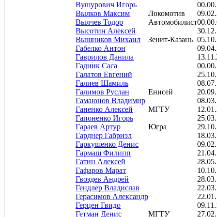
Вушурович Игорь
00.00
Вылков Максим
Локомотив
09.02
Вылчев Тодор
Автомобилист
00.00
Высотин Алексей
30.12
Вышников Михаил
Зенит-Казань
05.10
Габелко Антон
09.04
Гаврилов Данила
13.11
Гадник Саса
00.00
Галатов Евгений
25.10
Галиев Шамиль
08.07
Галимов Руслан
Енисей
20.09
Гамаюнов Владимир
08.03
Ганенко Алексей
МГТУ
12.01
Гапоненко Игорь
25.03
Гараев Артур
Югра
29.10
Гарднер Габриэл
18.03
Гаркушенко Денис
09.02
Гармаш Филипп
21.04
Гатин Алексей
28.05
Гафаров Марат
10.10
Гвоздев Андрей
28.03
Гендлер Владислав
22.03
Герасимов Александр
22.01
Герцен Гвидо
09.11
Гетман Денис
МГТУ
27.02