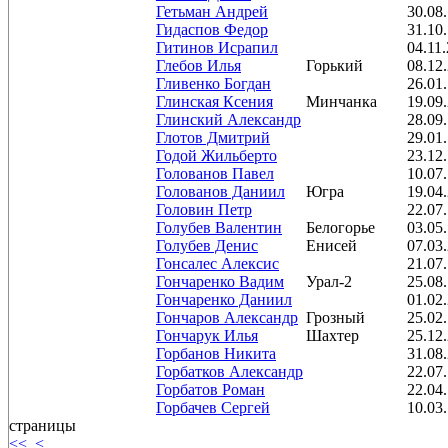
Гетьман Андрей
30.08
Гидаспов Федор
31.10
Гитинов Исрапил
04.11
Глебов Илья
Горький
08.12
Гливенко Богдан
26.01
Глинская Ксения
Минчанка
19.09
Глинский Александр
28.09
Глотов Дмитрий
29.01
Годой Жильберто
23.12
Голованов Павел
10.07
Голованов Даниил
Югра
19.04
Головин Петр
22.07
Голубев Валентин
Белогорье
03.05
Голубев Денис
Енисей
07.03
Гонсалес Алексис
21.07
Гончаренко Вадим
Урал-2
25.08
Гончаренко Даниил
01.02
Гончаров Александр
Грозный
25.02
Гончарук Илья
Шахтер
25.12
Горбанов Никита
31.08
Горбатков Александр
22.07
Горбатов Роман
22.04
Горбачев Сергей
10.03
страницы
<<
<