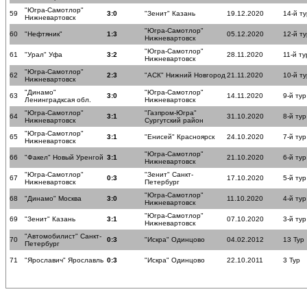
"Югра-Самотлор"
59
3:0
"Зенит" Казань
19.12.2020
14-й ту
Нижневартовск
"Югра-Самотлор"
60
"Нефтяник"
1:3
05.12.2020
12-й ту
Нижневартовск
"Югра-Самотлор"
61
"Урал" Уфа
3:2
28.11.2020
11-й ту
Нижневартовск
"Югра-Самотлор"
62
2:3
"АСК" Нижний Новгород
21.11.2020
10-й ту
Нижневартовск
"Динамо"
"Югра-Самотлор"
63
3:0
14.11.2020
9-й тур
Ленинградксая обл.
Нижневартовск
"Югра-Самотлор"
"Газпром-Югра"
64
3:1
31.10.2020
8-й тур
Нижневартовск
Сургутский район
"Югра-Самотлор"
65
3:1
"Енисей" Красноярск
24.10.2020
7-й тур
Нижневартовск
"Югра-Самотлор"
66
"Факел" Новый Уренгой
3:1
21.10.2020
6-й тур
Нижневартовск
"Югра-Самотлор"
"Зенит" Санкт-
67
0:3
17.10.2020
5-й тур
Нижневартовск
Петербург
"Югра-Самотлор"
68
"Динамо" Москва
3:0
11.10.2020
4-й тур
Нижневартовск
"Югра-Самотлор"
69
"Зенит" Казань
3:1
07.10.2020
3-й тур
Нижневартовск
"Автомобилист" Санкт-
70
0:3
"Искра" Одинцово
04.02.2012
13 Тур
Петербург
71
"Ярославич" Ярославль
0:3
"Искра" Одинцово
22.10.2011
3 Тур