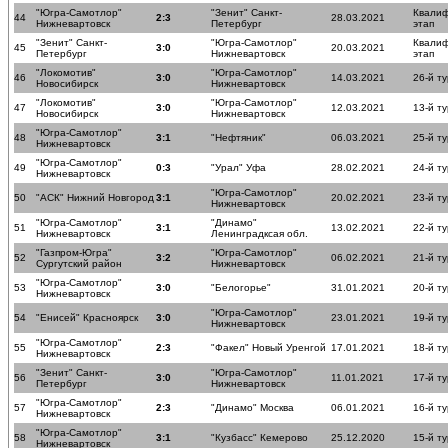
"Югра-Самотлор"
"Зенит" Санкт-
Квали
44
2:3
28.03.2021
Нижневартовск
Петербург
этап
"Зенит" Санкт-
"Югра-Самотлор"
Квали
45
3:0
20.03.2021
Петербург
Нижневартовск
этап
"Локомотив"
"Югра-Самотлор"
46
3:0
14.03.2021
26-й ту
Новосибирск
Нижневартовск
"Локомотив"
"Югра-Самотлор"
47
3:0
12.03.2021
13-й ту
Новосибирск
Нижневартовск
"Югра-Самотлор"
48
3:1
"Нефтяник"
06.03.2021
25-й ту
Нижневартовск
"Югра-Самотлор"
49
0:3
"Урал" Уфа
28.02.2021
24-й ту
Нижневартовск
"Югра-Самотлор"
50
"АСК" Нижний Новгород
3:1
20.02.2021
23-й ту
Нижневартовск
"Югра-Самотлор"
"Динамо"
51
3:1
13.02.2021
22-й ту
Нижневартовск
Ленинградксая обл.
"Газпром-Югра"
"Югра-Самотлор"
52
3:2
06.02.2021
21-й ту
Сургутский район
Нижневартовск
"Югра-Самотлор"
53
3:0
"Белогорье"
31.01.2021
20-й ту
Нижневартовск
"Югра-Самотлор"
54
"Енисей" Красноярск
3:0
23.01.2021
19-й ту
Нижневартовск
"Югра-Самотлор"
55
2:3
"Факел" Новый Уренгой
17.01.2021
18-й ту
Нижневартовск
"Зенит" Санкт-
"Югра-Самотлор"
56
3:0
11.01.2021
17-й ту
Петербург
Нижневартовск
"Югра-Самотлор"
57
2:3
"Динамо" Москва
06.01.2021
16-й ту
Нижневартовск
"Югра-Самотлор"
58
3:1
"Кузбасс" Кемерово
25.12.2020
15-й ту
Нижневартовск