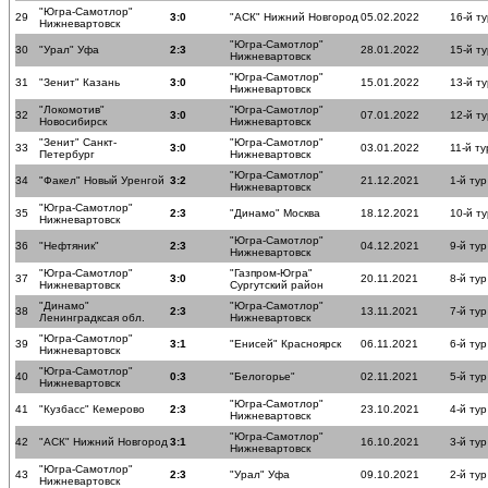
"Югра-Самотлор"
29
3:0
"АСК" Нижний Новгород
05.02.2022
16-й ту
Нижневартовск
"Югра-Самотлор"
30
"Урал" Уфа
2:3
28.01.2022
15-й ту
Нижневартовск
"Югра-Самотлор"
31
"Зенит" Казань
3:0
15.01.2022
13-й ту
Нижневартовск
"Локомотив"
"Югра-Самотлор"
32
3:0
07.01.2022
12-й ту
Новосибирск
Нижневартовск
"Зенит" Санкт-
"Югра-Самотлор"
33
3:0
03.01.2022
11-й ту
Петербург
Нижневартовск
"Югра-Самотлор"
34
"Факел" Новый Уренгой
3:2
21.12.2021
1-й тур
Нижневартовск
"Югра-Самотлор"
35
2:3
"Динамо" Москва
18.12.2021
10-й ту
Нижневартовск
"Югра-Самотлор"
36
"Нефтяник"
2:3
04.12.2021
9-й тур
Нижневартовск
"Югра-Самотлор"
"Газпром-Югра"
37
3:0
20.11.2021
8-й тур
Нижневартовск
Сургутский район
"Динамо"
"Югра-Самотлор"
38
2:3
13.11.2021
7-й тур
Ленинградксая обл.
Нижневартовск
"Югра-Самотлор"
39
3:1
"Енисей" Красноярск
06.11.2021
6-й тур
Нижневартовск
"Югра-Самотлор"
40
0:3
"Белогорье"
02.11.2021
5-й тур
Нижневартовск
"Югра-Самотлор"
41
"Кузбасс" Кемерово
2:3
23.10.2021
4-й тур
Нижневартовск
"Югра-Самотлор"
42
"АСК" Нижний Новгород
3:1
16.10.2021
3-й тур
Нижневартовск
"Югра-Самотлор"
43
2:3
"Урал" Уфа
09.10.2021
2-й тур
Нижневартовск