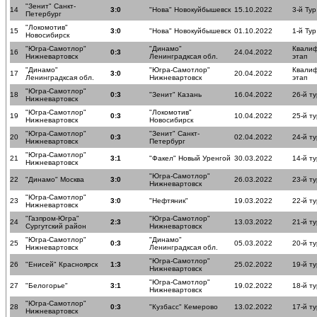
"Зенит" Санкт-
14
3:0
"Нова" Новокуйбышевск
15.10.2022
3-й Тур
Петербург
"Локомотив"
15
3:0
"Нова" Новокуйбышевск
01.10.2022
1-й Тур
Новосибирск
"Югра-Самотлор"
"Динамо"
Квали
16
0:3
24.04.2022
Нижневартовск
Ленинградксая обл.
этап
"Динамо"
"Югра-Самотлор"
Квали
17
3:0
20.04.2022
Ленинградксая обл.
Нижневартовск
этап
"Югра-Самотлор"
18
0:3
"Зенит" Казань
16.04.2022
26-й ту
Нижневартовск
"Югра-Самотлор"
"Локомотив"
19
0:3
10.04.2022
25-й ту
Нижневартовск
Новосибирск
"Югра-Самотлор"
"Зенит" Санкт-
20
0:3
02.04.2022
24-й ту
Нижневартовск
Петербург
"Югра-Самотлор"
21
3:1
"Факел" Новый Уренгой
30.03.2022
14-й ту
Нижневартовск
"Югра-Самотлор"
22
"Динамо" Москва
3:0
26.03.2022
23-й ту
Нижневартовск
"Югра-Самотлор"
23
3:0
"Нефтяник"
19.03.2022
22-й ту
Нижневартовск
"Газпром-Югра"
"Югра-Самотлор"
24
2:3
13.03.2022
21-й ту
Сургутский район
Нижневартовск
"Югра-Самотлор"
"Динамо"
25
0:3
05.03.2022
20-й ту
Нижневартовск
Ленинградксая обл.
"Югра-Самотлор"
26
"Енисей" Красноярск
1:3
25.02.2022
19-й ту
Нижневартовск
"Югра-Самотлор"
27
"Белогорье"
3:1
19.02.2022
18-й ту
Нижневартовск
"Югра-Самотлор"
28
0:3
"Кузбасс" Кемерово
13.02.2022
17-й ту
Нижневартовск