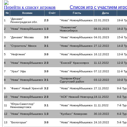
Перейти к списку игроков
Список игр с участием игр
№
Хозяин
Счёт
Гость
Дата
"Динамо"
1
2:3
"Нова" Новокуйбышевск
22.01.2023
19-й Ту
Ленинградксая обл.
"Локомотив"
2
"Нова" Новокуйбышевск
1:3
08.01.2023
16-й Ту
Новосибирск
3
"Динамо" Москва
3:0
"Нова" Новокуйбышевск
04.01.2023
15-й Ту
4
"Строитель" Минск
3:1
"Нова" Новокуйбышевск
27.12.2022
14-й Ту
5
"Нефтяник"
3:0
"Нова" Новокуйбышевск
16.12.2022
13-й Ту
6
"Нова" Новокуйбышевск
2:3
"Енисей" Красноярск
11.12.2022
12-й Ту
7
"Урал" Уфа
3:0
"Нова" Новокуйбышевск
07.12.2022
11-й Ту
"Газпром-Югра"
8
"Нова" Новокуйбышевск
3:1
03.12.2022
10-й Ту
Сургутский район
9
"Факел" Новый Уренгой
3:2
"Нова" Новокуйбышевск
27.11.2022
9-й Тур
10
"Нова" Новокуйбышевск
2:3
"АСК" Нижний Новгород
18.11.2022
8-й Тур
"Югра-Самотлор"
11
3:1
"Нова" Новокуйбышевск
11.11.2022
7-й Тур
Нижневартовск
12
"Нова" Новокуйбышевск
1:3
"Кузбасс" Кемерово
30.10.2022
6-й Тур
13
"Белогорье"
3:0
"Нова" Новокуйбышевск
24.10.2022
5-й Тур