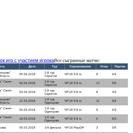
ок игр с участием игрока
Все сыгранные матчи:
сть
Дата
Тур
Соревнование
Очки
Партии
инцово"
2-й тур
05.04.2018
ЧР'18 5-8 m.
9
4/4
область
Саратов
" Санкт-
2-й тур
04.04.2018
ЧР'18 5-8 m.
17
5/5
Саратов
" Санкт-
2-й тур
03.04.2018
ЧР'18 5-8 m.
8
3/3
Саратов
инцово"
1-й тур
21.03.2018
ЧР'18 5-8 m.
11
3/4
область
Одинцово
" Санкт-
1-й тур
20.03.2018
ЧР'18 5-8 m.
9
2/3
Одинцово
" Санкт-
1-й тур
19.03.2018
ЧР'18 5-8 m.
0
0/3
Одинцово
сква
05.03.2018
1/4 финала
ЧР'18 PlayOff
3
3/5