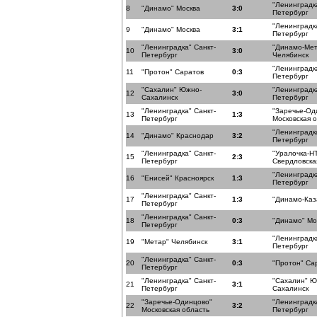
"Ленинградка
8
"Динамо" Москва
3:0
Петербург
"Ленинградка
9
"Динамо" Москва
3:1
Петербург
"Ленинградка" Санкт-
"Динамо-Мет
10
3:0
Петербург
Челябинск
"Ленинградка
11
"Протон" Саратов
0:3
Петербург
"Сахалин" Южно-
"Ленинградка
12
3:0
Сахалинск
Петербург
"Ленинградка" Санкт-
"Заречье-Од
13
1:3
Петербург
Московская 
"Ленинградка
14
"Динамо" Краснодар
3:2
Петербург
"Ленинградка" Санкт-
"Уралочка-Н
15
2:3
Петербург
Свердловска
"Ленинградка
16
"Енисей" Красноярск
1:3
Петербург
"Ленинградка" Санкт-
17
1:3
"Динамо-Каз
Петербург
"Ленинградка" Санкт-
18
0:3
"Динамо" Мо
Петербург
"Ленинградка
19
"Метар" Челябинск
3:1
Петербург
"Ленинградка" Санкт-
20
0:3
"Протон" Са
Петербург
"Ленинградка" Санкт-
"Сахалин" Ю
21
3:1
Петербург
Сахалинск
"Заречье-Одинцово"
"Ленинградка
22
3:2
Московская область
Петербург