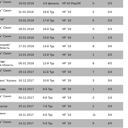
" Санкт-
16.02.2018
1/4 финала
ЧР'18 PlayOff
0
2/3
" Санкт-
11.02.2018
18-й Тур
ЧР `18
2
2/4
ар"
03.02.2018
17-й Тур
ЧР `18
6
2/3
" Санкт-
28.01.2018
16-й Тур
ЧР `18
0
2/3
" Санкт-
22.01.2018
15-й Тур
ЧР `18
1
1/3
инцово"
17.01.2018
14-й Тур
ЧР `18
8
3/4
область
" Санкт-
13.01.2018
13-й Тур
ЧР `18
1
2/5
ТМК"
06.01.2018
12-й Тур
ЧР `18
8
4/5
я область
" Санкт-
28.12.2017
11-й Тур
ЧР `18
7
4/4
ань" Казань
16.12.2017
10-й Тур
ЧР `18
3
3/4
сква
09.12.2017
9-й Тур
ЧР `18
1
2/3
" Санкт-
04.12.2017
8-й Тур
ЧР `18
3
1/4
ратов
25.11.2017
7-й Тур
ЧР `18
2
2/3
жно-
18.11.2017
6-й Тур
ЧР `18
11
3/4
" Санкт-
14.11.2017
5-й Тур
ЧР `18
6
4/5