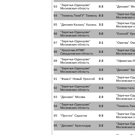
"Заречье-Одинцово"
83
0:3
"Динамо" Мо
Московская область
"Заречье-Од
84
"Тюмень-ТюмГУ" Тюмень
0:3
Московская 
"Заречье-Од
85
"Динамо-Казань" Казань
3:2
Московская 
"Заречье-Одинцово"
86
3:0
"Енисей" Кр
Московская область
"Заречье-Одинцово"
87
3:1
"Омичка" Ом
Московская область
"Уралочка-НТМК"
"Заречье-Од
88
3:2
Свердловская область
Московская 
"Заречье-Одинцово"
89
2:3
"Уфимочка-У
Московская область
"Заречье-Одинцово"
90
3:2
"Динамо" Кр
Московская область
"Заречье-Од
91
"Факел" Новый Уренгой
0:3
Московская 
"Заречье-Одинцово"
92
3:0
"Северсталь
Московская область
"Заречье-Од
93
"Динамо" Москва
2:3
Московская 
"Заречье-Одинцово"
94
3:2
"Тюмень-Тю
Московская область
"Заречье-Од
95
"Протон" Саратов
0:3
Московская 
"Заречье-Од
96
"Динамо" Краснодар
3:2
Московская 