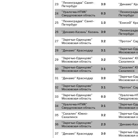
"Ленинградка" Санкт-
23
3:0
"Динамо" Кр
Петербург
"Уралочка-НТМК"
"Ленинградка
24
0:3
Свердловская область
Петербург
"Ленинградка" Санкт-
25
1:3
"Енисей" Кр
Петербург
"Ленинградка
26
"Динамо-Казань" Казань
3:0
Петербург
"Заречье-Одинцово"
27
3:2
"Протон" Са
Московская область
"Заречье-Од
28
"Динамо" Краснодар
3:1
Московская 
"Заречье-Одинцово"
"Сахалин" Ю
29
3:2
Московская область
Сахалинск
"Заречье-Одинцово"
"Сахалин" Ю
30
3:1
Московская область
Сахалинск
"Заречье-Од
31
"Динамо" Краснодар
3:0
Московская 
"Заречье-Одинцово"
32
3:1
"Протон" Са
Московская область
"Заречье-Одинцово"
"Уралочка-Н
33
0:3
Московская область
Свердловска
"Уралочка-НТМК"
"Заречье-Од
34
3:1
Свердловская область
Московская 
"Сахалин" Южно-
"Заречье-Од
35
3:2
Сахалинск
Московская 
"Заречье-Одинцово"
36
2:3
"Динамо-Каз
Московская область
"Заречье-Од
37
"Динамо" Краснодар
3:0
Московская 