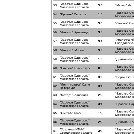
"Заречье-Одинцово"
53
3:0
"Метар" Чел
Московская область
"Заречье-Од
54
"Протон" Саратов
1:3
Московская 
"Заречье-Одинцово"
55
3:0
"Омичка" Ом
Московская область
"Заречье-Од
56
"Динамо" Краснодар
3:0
Московская 
"Заречье-Одинцово"
"Уралочка-Н
57
3:1
Московская область
Свердловска
"Заречье-Од
58
"Динамо" Москва
3:0
Московская 
"Заречье-Одинцово"
59
1:3
"Динамо-Каз
Московская область
"Заречье-Од
60
"Енисей" Красноярск
0:3
Московская 
"Заречье-Одинцово"
61
3:0
"Воронеж" 
Московская область
"Ленинградка" Санкт-
"Заречье-Од
62
3:1
Петербург
Московская 
"Заречье-Од
63
"Метар" Челябинск
2:3
Московская 
"Заречье-Одинцово"
64
3:1
"Протон" Са
Московская область
"Заречье-Од
65
"Омичка" Омск
1:3
Московская 
"Заречье-Одинцово"
66
2:3
"Динамо" Кр
Московская область
"Уралочка-НТМК"
"Заречье-Од
67
3:0
Свердловская область
Московская 