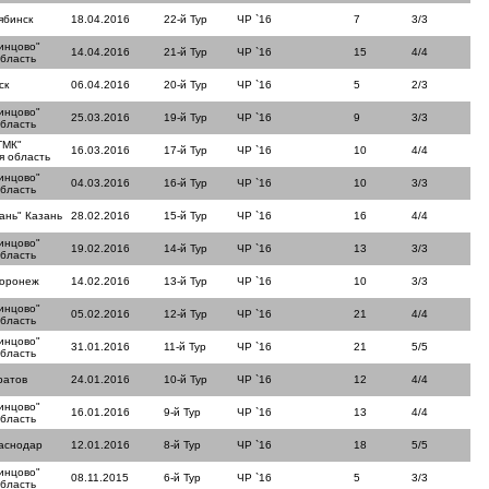
ябинск
18.04.2016
22-й Тур
ЧР `16
7
3/3
инцово"
14.04.2016
21-й Тур
ЧР `16
15
4/4
область
ск
06.04.2016
20-й Тур
ЧР `16
5
2/3
инцово"
25.03.2016
19-й Тур
ЧР `16
9
3/3
область
ТМК"
16.03.2016
17-й Тур
ЧР `16
10
4/4
я область
инцово"
04.03.2016
16-й Тур
ЧР `16
10
3/3
область
ань" Казань
28.02.2016
15-й Тур
ЧР `16
16
4/4
инцово"
19.02.2016
14-й Тур
ЧР `16
13
3/3
область
Воронеж
14.02.2016
13-й Тур
ЧР `16
10
3/3
инцово"
05.02.2016
12-й Тур
ЧР `16
21
4/4
область
инцово"
31.01.2016
11-й Тур
ЧР `16
21
5/5
область
ратов
24.01.2016
10-й Тур
ЧР `16
12
4/4
инцово"
16.01.2016
9-й Тур
ЧР `16
13
4/4
область
аснодар
12.01.2016
8-й Тур
ЧР `16
18
5/5
инцово"
08.11.2015
6-й Тур
ЧР `16
5
3/3
область