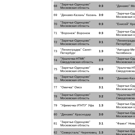
"Заречье-Одинцово"
68
0:3
"Динамо" Мо
Московская область
"Заречье-Од
69
"Динамо-Казань" Казань
3:0
Московская 
"Заречье-Одинцово"
70
0:3
"Енисей" Кр
Московская область
"Заречье-Од
71
"Воронеж" Воронеж
0:3
Московская 
"Заречье-Одинцово"
"Ленинградка
72
3:1
Московская область
Петербург
"Ленинградка" Санкт-
"Автодор-Ме
73
1:3
Петербург
Челябинск
"Уралочка-НТМК"
"Заречье-Од
74
3:0
Свердловская область
Московская 
"Заречье-Одинцово"
"Уралочка-Н
75
0:3
Московская область
Свердловска
"Заречье-Одинцово"
76
3:0
"Динамо-Каз
Московская область
"Заречье-Од
77
"Омичка" Омск
3:1
Московская 
"Заречье-Одинцово"
"Уралочка-Н
78
3:2
Московская область
Свердловска
"Заречье-Од
79
"Уфимочка-УГНТУ" Уфа
1:3
Московская 
"Заречье-Од
80
"Динамо" Краснодар
3:0
Московская 
"Заречье-Одинцово"
81
3:1
"Факел" Нов
Московская область
"Заречье-Од
82
"Северсталь" Череповец
1:3
Московская 