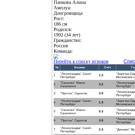
Панкова Алина
Амплуа:
Доигровщица
Рост:
186 см
Родился:
1992 (34 лет)
Гражданство:
Россия
Команда:
Перейти к списку игроков
Спис
№
Хозяин
Счёт
Го
"Ленинградка" Санкт-
"Заречье-Од
1
1:3
Петербург
Московская 
"Сахалин" Южно-
"Ленинградка
2
3:2
Сахалинск
Петербург
"Ленинградка
3
"Протон" Саратов
3:0
Петербург
"Ленинградка" Санкт-
"Заречье-Од
4
1:3
Петербург
Московская 
"Сахалин" Южно-
"Ленинградка
5
0:3
Сахалинск
Петербург
"Ленинградка
6
"Протон" Саратов
3:0
Петербург
"Ленинградка" Санкт-
7
2:3
"Динамо" Мо
Петербург