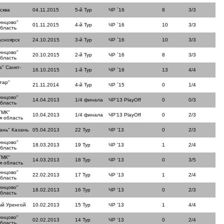
сква
04.11.2015
5-й Тур
ЧР `16
8
3/3
инцово"
01.11.2015
4-й Тур
ЧР `16
10
3/3
область
асноярск
24.10.2015
3-й Тур
ЧР `16
10
3/3
инцово"
20.10.2015
2-й Тур
ЧР `16
8
3/3
область
" Санкт-
16.10.2015
1-й Тур
ЧР `16
13
4/4
тар"
21.11.2014
4-й Тур
ЧР `15
0
1/4
инцово"
14.04.2013
1/4 финала
ЧР'13 PlayOff
0
0/3
область
ТМК"
10.04.2013
1/4 финала
ЧР'13 PlayOff
0
2/3
я область
ань" Казань
05.04.2013
22 Тур
ЧР '13
0
2/3
инцово"
18.03.2013
19 Тур
ЧР '13
1
2/4
область
ТМК"
14.03.2013
18 Тур
ЧР '13
0
3/5
я область
инцово"
22.02.2013
17 Тур
ЧР '13
1
2/4
область
инцово"
18.02.2013
16 Тур
ЧР '13
0
2/3
область
ый Уренгой
10.02.2013
15 Тур
ЧР '13
1
4/4
инцово"
02.02.2013
14 Тур
ЧР '13
0
2/4
область