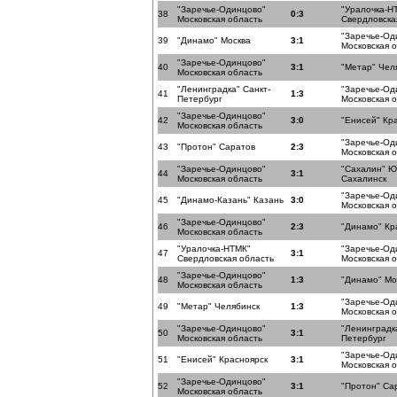
"Заречье-Одинцово"
"Уралочка-Н
38
0:3
Московская область
Свердловска
"Заречье-Од
39
"Динамо" Москва
3:1
Московская 
"Заречье-Одинцово"
40
3:1
"Метар" Чел
Московская область
"Ленинградка" Санкт-
"Заречье-Од
41
1:3
Петербург
Московская 
"Заречье-Одинцово"
42
3:0
"Енисей" Кр
Московская область
"Заречье-Од
43
"Протон" Саратов
2:3
Московская 
"Заречье-Одинцово"
"Сахалин" Ю
44
3:1
Московская область
Сахалинск
"Заречье-Од
45
"Динамо-Казань" Казань
3:0
Московская 
"Заречье-Одинцово"
46
2:3
"Динамо" Кр
Московская область
"Уралочка-НТМК"
"Заречье-Од
47
3:1
Свердловская область
Московская 
"Заречье-Одинцово"
48
1:3
"Динамо" Мо
Московская область
"Заречье-Од
49
"Метар" Челябинск
1:3
Московская 
"Заречье-Одинцово"
"Ленинградка
50
3:1
Московская область
Петербург
"Заречье-Од
51
"Енисей" Красноярск
3:1
Московская 
"Заречье-Одинцово"
52
3:1
"Протон" Са
Московская область