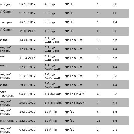
аснодар
26.10.2017
4-й Тур
ЧР `18
1
2/3
" Санкт-
21.10.2017
3-й Тур
ЧР `18
1
1/3
асноярск
16.10.2017
2-й Тур
ЧР `18
1
1/4
" Санкт-
11.10.2017
1-й Тур
ЧР `18
0
2/3
2-й тур
ратов
13.04.2017
ЧР'17 5-8 m.
18
5/5
Одинцово
инцово"
2-й тур
12.04.2017
ЧР'17 5-8 m.
12
4/4
область
Одинцово
жно-
2-й тур
11.04.2017
ЧР'17 5-8 m.
19
5/5
Одинцово
жно-
1-й тур
22.03.2017
ЧР'17 5-8 m.
8
4/4
Краснодар
инцово"
1-й тур
21.03.2017
ЧР'17 5-8 m.
9
3/3
область
Краснодар
1-й тур
ратов
20.03.2017
ЧР'17 5-8 m.
9
4/4
Краснодар
ТМК"
04.03.2017
1/4 финала
ЧР'17 PlayOff
4
3/3
я область
инцово"
25.02.2017
1/4 финала
ЧР'17 PlayOff
7
4/4
область
инцово"
18.02.2017
18-й Тур
ЧР `17
6
5/5
область
ань" Казань
12.02.2017
17-й Тур
ЧР `17
16
5/5
инцово"
03.02.2017
16-й Тур
ЧР `17
2
3/3
область