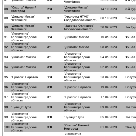
Челябинск
"Спарта" Нижний
"Динамо-Метар"
88
2:3
14.10.2023
3-й Тур
Новгород
Челябинск
"Динамо-Метар"
"Уралочка-НТМК"
89
3:1
08.10.2023
2-й Тур
Челябинск
Свердловская область
"Динамо-Метар"
"Заречье-Одинцово"
90
3:0
30.09.2023
1-й Тур
Челябинск
Московская область
"Локомотив"
91
Калининградская
1:3
"Динамо" Москва
10.05.2023
Финал
область
"Локомотив"
92
Калининградская
3:1
"Динамо" Москва
08.05.2023
Финал
область
"Локомотив"
93
"Динамо" Москва
3:1
Калининградская
04.05.2023
Финал
область
"Локомотив"
94
"Динамо" Москва
3:0
Калининградская
02.05.2023
Финал
область
"Локомотив"
95
"Протон" Саратов
1:3
Калининградская
23.04.2023
Полуф
область
"Локомотив"
96
Калининградская
3:0
"Протон" Саратов
19.04.2023
Полуф
область
"Локомотив"
97
Калининградская
3:1
"Протон" Саратов
17.04.2023
Полуф
область
"Локомотив"
98
"Тулица" Тула
0:3
Калининградская
09.04.2023
1/4 фи
область
"Локомотив"
99
Калининградская
3:0
"Тулица" Тула
05.04.2023
1/4 фи
область
"Локомотив"
"Спарта" Нижний
100
Калининградская
3:0
01.04.2023
26-й Ту
Новгород
область
"Локомотив"