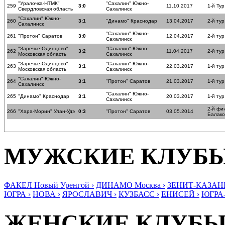
"Уралочка-НТМК"
"Сахалин" Южно-
259
3:0
11.10.2017
1-й Тур
Свердловская область
Сахалинск
"Сахалин" Южно-
260
3:1
"Динамо" Краснодар
13.04.2017
2-й ту
Сахалинск
"Сахалин" Южно-
261
"Протон" Саратов
3:0
12.04.2017
2-й ту
Сахалинск
"Заречье-Одинцово"
"Сахалин" Южно-
262
3:2
11.04.2017
2-й ту
Московская область
Сахалинск
"Заречье-Одинцово"
"Сахалин" Южно-
263
3:1
22.03.2017
1-й ту
Московская область
Сахалинск
"Сахалин" Южно-
264
3:1
"Протон" Саратов
21.03.2017
1-й ту
Сахалинск
"Сахалин" Южно-
265
"Динамо" Краснодар
3:1
20.03.2017
1-й ту
Сахалинск
2-й фи
266
"Хара-Морин" Улан-Удэ
0:3
"Протон" Саратов
03.05.2014
Балако
МУЖСКИЕ КЛУБ
ФАКЕЛ Новый Уренгой ›
ДИНАМО Москва ›
ЗЕНИТ-КАЗАНЬ
ЮГРА ›
НОВА ›
ЯРОСЛАВИЧ ›
КУЗБАСС ›
ЕНИСЕЙ ›
ЮГРА
ЖЕНСКИЕ КЛУБ