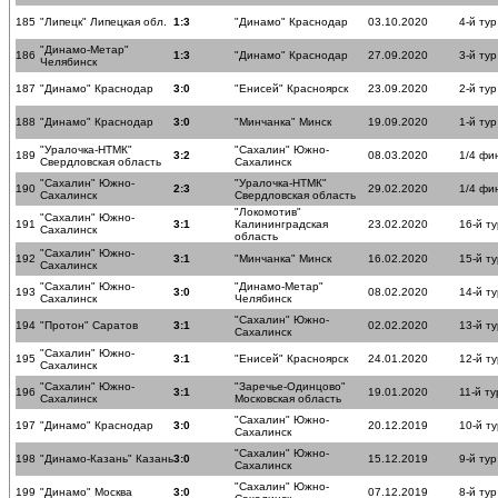
185
"Липецк" Липецкая обл.
1:3
"Динамо" Краснодар
03.10.2020
4-й тур
"Динамо-Метар"
186
1:3
"Динамо" Краснодар
27.09.2020
3-й тур
Челябинск
187
"Динамо" Краснодар
3:0
"Енисей" Красноярск
23.09.2020
2-й тур
188
"Динамо" Краснодар
3:0
"Минчанка" Минск
19.09.2020
1-й тур
"Уралочка-НТМК"
"Сахалин" Южно-
189
3:2
08.03.2020
1/4 фи
Свердловская область
Сахалинск
"Сахалин" Южно-
"Уралочка-НТМК"
190
2:3
29.02.2020
1/4 фи
Сахалинск
Свердловская область
"Локомотив"
"Сахалин" Южно-
191
3:1
Калининградская
23.02.2020
16-й ту
Сахалинск
область
"Сахалин" Южно-
192
3:1
"Минчанка" Минск
16.02.2020
15-й ту
Сахалинск
"Сахалин" Южно-
"Динамо-Метар"
193
3:0
08.02.2020
14-й ту
Сахалинск
Челябинск
"Сахалин" Южно-
194
"Протон" Саратов
3:1
02.02.2020
13-й ту
Сахалинск
"Сахалин" Южно-
195
3:1
"Енисей" Красноярск
24.01.2020
12-й ту
Сахалинск
"Сахалин" Южно-
"Заречье-Одинцово"
196
3:1
19.01.2020
11-й ту
Сахалинск
Московская область
"Сахалин" Южно-
197
"Динамо" Краснодар
3:0
20.12.2019
10-й ту
Сахалинск
"Сахалин" Южно-
198
"Динамо-Казань" Казань
3:0
15.12.2019
9-й тур
Сахалинск
"Сахалин" Южно-
199
"Динамо" Москва
3:0
07.12.2019
8-й тур