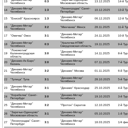
13
0:3
13.12.2025
14-й Ту
Челябинск
Московская область
"Динамо-Метар"
"Ленинградка" Санкт-
14
1:3
10.12.2025
13-й Ту
Челябинск
Петербург
"Динамо-Метар"
15
"Енисей" Красноярск
1:3
06.12.2025
12-й Ту
Челябинск
"Динамо-Метар"
16
3:2
"Минчанка" Минск
28.11.2025
11-й Ту
Челябинск
"Динамо-Метар"
17
"Омичка" Омск
3:1
24.11.2025
10-й Ту
Челябинск
"Динамо-Метар"
"Уралочка-НТМК"
18
0:3
19.11.2025
9-й Тур
Челябинск
Свердловская область
"Локомотив"
"Динамо-Метар"
19
Калининградская
3:0
14.11.2025
8-й Тур
Челябинск
область
"Динамо-Ак Барс"
"Динамо-Метар"
20
3:0
07.11.2025
7-й Тур
Казань
Челябинск
"Динамо-Метар"
21
3:2
"Динамо" Москва
01.11.2025
6-й Тур
Челябинск
"Динамо-Метар"
22
"Тулица" Тула
3:1
28.10.2025
5-й Тур
Челябинск
"Динамо-Метар"
23
3:1
"Динамо" Краснодар
25.10.2025
4-й Тур
Челябинск
"Корабелка" Санкт-
"Динамо-Метар"
24
3:0
19.10.2025
3-й Тур
Петербург
Челябинск
"Динамо-Метар"
25
3:2
"Протон" Саратов
12.10.2025
2-й Тур
Челябинск
"Заречье-Одинцово"
"Динамо-Метар"
26
3:1
05.10.2025
1-й Тур
Московская область
Челябинск
"Ленинградка" Санкт-
"Динамо-Метар"
27
3:1
18.03.2025
1/4 фи
Петербург
Челябинск