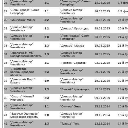
"Динамо-Метар"
"Ленинградка" Санкт-
28
3:1
14.03.2025
1/4 фи
Челябинск
Петербург
"Ленинградка" Санкт-
"Динамо-Метар"
29
3:1
10.03.2025
1/4 фи
Петербург
Челябинск
"Динамо-Метар"
30
"Минчанка" Минск
3:2
06.03.2025
26-й Ту
Челябинск
"Динамо-Метар"
31
3:2
"Динамо" Краснодар
28.02.2025
25-й Ту
Челябинск
"Динамо-Метар"
"Ленинградка" Санкт-
32
3:0
23.02.2025
24-й Ту
Челябинск
Петербург
"Динамо-Метар"
33
2:3
"Динамо" Москва
15.02.2025
23-й Ту
Челябинск
"Уралочка-НТМК"
"Динамо-Метар"
34
2:3
10.02.2025
22-й Ту
Свердловская область
Челябинск
"Динамо-Метар"
35
3:1
"Протон" Саратов
03.02.2025
21-й Ту
Челябинск
"Локомотив"
"Динамо-Метар"
36
Калининградская
2:3
25.01.2025
20-й Ту
Челябинск
область
"Динамо-Ак Барс"
"Динамо-Метар"
37
3:0
18.01.2025
19-й Ту
Казань
Челябинск
"Динамо-Метар"
38
1:3
"Енисей" Красноярск
13.01.2025
18-й Ту
Челябинск
"Спарта" Нижний
"Динамо-Метар"
39
2:3
05.01.2025
17-й Ту
Новгород
Челябинск
"Динамо-Метар"
40
3:1
"Омичка" Омск
25.12.2024
16-й Ту
Челябинск
"Заречье-Одинцово"
"Динамо-Метар"
41
3:0
19.12.2024
15-й Ту
Московская область
Челябинск
"Динамо-Метар"
42
1:3
"Тулица" Тула
13.12.2024
14-й Ту
Челябинск