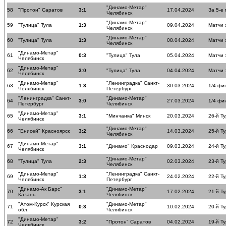
"Динамо-Метар"
58
"Протон" Саратов
3:1
17.04.2024
За 5-е
Челябинск
"Динамо-Метар"
59
"Тулица" Тула
1:3
09.04.2024
Матчи 
Челябинск
"Динамо-Метар"
60
"Тулица" Тула
1:3
08.04.2024
Матчи 
Челябинск
"Динамо-Метар"
61
0:3
"Тулица" Тула
05.04.2024
Матчи 
Челябинск
"Динамо-Метар"
62
3:0
"Тулица" Тула
04.04.2024
Матчи 
Челябинск
"Динамо-Метар"
"Ленинградка" Санкт-
63
1:3
30.03.2024
1/4 фи
Челябинск
Петербург
"Ленинградка" Санкт-
"Динамо-Метар"
64
3:0
27.03.2024
1/4 фи
Петербург
Челябинск
"Динамо-Метар"
65
3:1
"Минчанка" Минск
20.03.2024
26-й Ту
Челябинск
"Динамо-Метар"
66
"Енисей" Красноярск
3:2
14.03.2024
25-й Ту
Челябинск
"Динамо-Метар"
67
3:1
"Динамо" Краснодар
09.03.2024
24-й Ту
Челябинск
"Динамо-Метар"
68
"Тулица" Тула
2:3
02.03.2024
23-й Ту
Челябинск
"Динамо-Метар"
"Ленинградка" Санкт-
69
1:3
24.02.2024
22-й Ту
Челябинск
Петербург
"Динамо-Ак Барс"
"Динамо-Метар"
70
3:1
17.02.2024
21-й Ту
Казань
Челябинск
"Атом-Курск" Курская
"Динамо-Метар"
71
0:3
10.02.2024
20-й Ту
обл.
Челябинск
"Динамо-Метар"
72
3:2
"Протон" Саратов
04.02.2024
19-й Ту
Челябинск