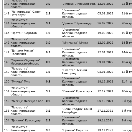
"Локомотив"
142
Калининградская
3:0
"Липецк" Липецкая обл.
12.03.2022
22-й ту
область
"Локомотив"
"Ленинградка" Санкт-
143
2:3
Калининградская
05.03.2022
21-й ту
Петербург
область
"Локомотив"
144
Калининградская
3:1
"Динамо" Краснодар
26.02.2022
20-й ту
область
"Локомотив"
145
"Протон" Саратов
1:3
Калининградская
19.02.2022
19-й ту
область
"Локомотив"
146
Калининградская
3:0
"Минчанка" Минск
12.02.2022
18-й ту
область
"Локомотив"
"Динамо-Метар"
147
0:3
Калининградская
12.01.2022
14-й ту
Челябинск
область
"Локомотив"
"Заречье-Одинцово"
148
0:3
Калининградская
09.01.2022
13-й ту
Московская область
область
"Локомотив"
"Спарта" Нижний
149
Калининградская
1:3
04.01.2022
12-й ту
Новгород
область
"Локомотив"
150
"Тулица" Тула
0:3
Калининградская
18.12.2021
11-й ту
область
"Локомотив"
151
Калининградская
3:2
"Енисей" Красноярск
12.12.2021
10-й ту
область
"Локомотив"
152
"Липецк" Липецкая обл.
0:3
Калининградская
05.12.2021
9-й тур
область
"Локомотив"
"Ленинградка" Санкт-
153
Калининградская
3:2
27.11.2021
8-й тур
Петербург
область
"Локомотив"
154
"Динамо" Краснодар
2:3
Калининградская
19.11.2021
7-й тур
область
"Локомотив"
155
Калининградская
3:0
"Протон" Саратов
13.11.2021
6-й тур