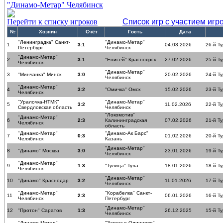
"Динамо-Метар" Челябинск
Перейти к списку игроков
Список игр с участием игр
№
Хозяин
Счёт
Гость
Дата
"Ленинградка" Санкт-
"Динамо-Метар"
1
3:1
04.03.2026
26-й Ту
Петербург
Челябинск
"Динамо-Метар"
2
3:1
"Енисей" Красноярск
27.02.2026
25-й Ту
Челябинск
"Динамо-Метар"
3
"Минчанка" Минск
3:0
20.02.2026
24-й Ту
Челябинск
"Динамо-Метар"
4
3:2
"Омичка" Омск
15.02.2026
23-й Ту
Челябинск
"Уралочка-НТМК"
"Динамо-Метар"
5
3:2
11.02.2026
22-й Ту
Свердловская область
Челябинск
"Локомотив"
"Динамо-Метар"
6
2:3
Калининградская
07.02.2026
21-й Ту
Челябинск
область
"Динамо-Метар"
"Динамо-Ак Барс"
7
0:3
01.02.2026
20-й Ту
Челябинск
Казань
"Динамо-Метар"
8
"Динамо" Москва
3:0
23.01.2026
19-й Ту
Челябинск
"Динамо-Метар"
9
1:3
"Тулица" Тула
18.01.2026
18-й Ту
Челябинск
"Динамо-Метар"
10
"Динамо" Краснодар
3:2
11.01.2026
17-й Ту
Челябинск
"Динамо-Метар"
"Корабелка" Санкт-
11
2:3
06.01.2026
16-й Ту
Челябинск
Петербург
"Динамо-Метар"
12
"Протон" Саратов
1:3
26.12.2025
15-й Ту
Челябинск
"Динамо-Метар"
"Заречье-Одинцово"