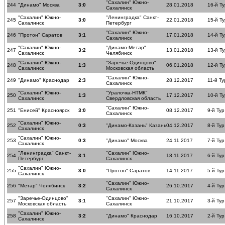
"Сахалин" Южно-
244
"Динамо" Москва
3:0
28.01.2018
16-й Ту
Сахалинск
"Сахалин" Южно-
"Ленинградка" Санкт-
245
3:0
22.01.2018
15-й Ту
Сахалинск
Петербург
"Сахалин" Южно-
246
"Протон" Саратов
3:1
17.01.2018
14-й Ту
Сахалинск
"Сахалин" Южно-
"Динамо-Метар"
247
3:2
13.01.2018
13-й Ту
Сахалинск
Челябинск
"Сахалин" Южно-
"Заречье-Одинцово"
248
1:3
06.01.2018
12-й Ту
Сахалинск
Московская область
"Сахалин" Южно-
249
"Динамо" Краснодар
2:3
28.12.2017
11-й Ту
Сахалинск
"Сахалин" Южно-
"Уралочка-НТМК"
250
1:3
17.12.2017
10-й Ту
Сахалинск
Свердловская область
"Сахалин" Южно-
251
"Енисей" Красноярск
3:0
08.12.2017
9-й Тур
Сахалинск
"Сахалин" Южно-
252
0:3
"Динамо-Казань" Казань
04.12.2017
8-й Тур
Сахалинск
"Сахалин" Южно-
253
0:3
"Динамо" Москва
24.11.2017
7-й Тур
Сахалинск
"Ленинградка" Санкт-
"Сахалин" Южно-
254
3:1
18.11.2017
6-й Тур
Петербург
Сахалинск
"Сахалин" Южно-
255
3:0
"Протон" Саратов
14.11.2017
5-й Тур
Сахалинск
"Сахалин" Южно-
256
"Метар" Челябинск
3:2
26.10.2017
4-й Тур
Сахалинск
"Заречье-Одинцово"
"Сахалин" Южно-
257
3:1
21.10.2017
3-й Тур
Московская область
Сахалинск
"Сахалин" Южно-
258
3:2
"Динамо" Краснодар
16.10.2017
2-й Тур
Сахалинск