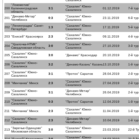
Сахалинск
"Локомотив"
"Сахалин" Южно-
200
Калининградская
3:1
01.12.2019
7-й тур
Сахалинск
область
"Динамо-Метар"
"Сахалин" Южно-
201
0:3
23.11.2019
6-й тур
Челябинск
Сахалинск
"Ленинградка" Санкт-
"Сахалин" Южно-
202
1:3
17.11.2019
5-й тур
Петербург
Сахалинск
"Сахалин" Южно-
203
"Енисей" Красноярск
2:3
09.11.2019
4-й тур
Сахалинск
"Уралочка-НТМК"
"Сахалин" Южно-
204
3:0
27.10.2019
3-й тур
Свердловская область
Сахалинск
"Сахалин" Южно-
205
3:0
"Динамо" Краснодар
20.10.2019
2-й тур
Сахалинск
"Сахалин" Южно-
206
3:2
"Динамо-Казань" Казань
13.10.2019
1-й тур
Сахалинск
"Сахалин" Южно-
207
3:1
"Протон" Саратов
28.04.2019
2-й ту
Сахалинск
"Сахалин" Южно-
208
"Минчанка" Минск
2:3
27.04.2019
2-й ту
Сахалинск
"Сахалин" Южно-
"Динамо-Метар"
209
3:1
26.04.2019
2-й ту
Сахалинск
Челябинск
"Сахалин" Южно-
210
0:3
"Протон" Саратов
12.04.2019
1-й ту
Сахалинск
"Сахалин" Южно-
211
"Минчанка" Минск
2:3
11.04.2019
1-й ту
Сахалинск
"Сахалин" Южно-
"Динамо-Метар"
212
2:3
10.04.2019
1-й ту
Сахалинск
Челябинск
"Заречье-Одинцово"
"Сахалин" Южно-
213
3:0
23.03.2019
22-й Ту
Московская область
Сахалинск
"Сахалин" Южно-
214
"Енисей" Красноярск
3:0
16.03.2019
21-й Ту