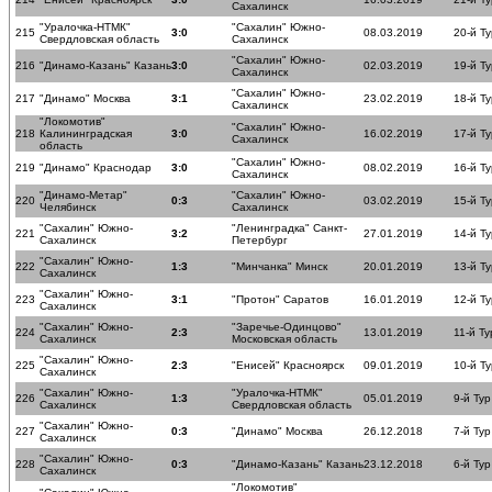
Сахалинск
"Уралочка-НТМК"
"Сахалин" Южно-
215
3:0
08.03.2019
20-й Ту
Свердловская область
Сахалинск
"Сахалин" Южно-
216
"Динамо-Казань" Казань
3:0
02.03.2019
19-й Ту
Сахалинск
"Сахалин" Южно-
217
"Динамо" Москва
3:1
23.02.2019
18-й Ту
Сахалинск
"Локомотив"
"Сахалин" Южно-
218
Калининградская
3:0
16.02.2019
17-й Ту
Сахалинск
область
"Сахалин" Южно-
219
"Динамо" Краснодар
3:0
08.02.2019
16-й Ту
Сахалинск
"Динамо-Метар"
"Сахалин" Южно-
220
0:3
03.02.2019
15-й Ту
Челябинск
Сахалинск
"Сахалин" Южно-
"Ленинградка" Санкт-
221
3:2
27.01.2019
14-й Ту
Сахалинск
Петербург
"Сахалин" Южно-
222
1:3
"Минчанка" Минск
20.01.2019
13-й Ту
Сахалинск
"Сахалин" Южно-
223
3:1
"Протон" Саратов
16.01.2019
12-й Ту
Сахалинск
"Сахалин" Южно-
"Заречье-Одинцово"
224
2:3
13.01.2019
11-й Ту
Сахалинск
Московская область
"Сахалин" Южно-
225
2:3
"Енисей" Красноярск
09.01.2019
10-й Ту
Сахалинск
"Сахалин" Южно-
"Уралочка-НТМК"
226
1:3
05.01.2019
9-й Тур
Сахалинск
Свердловская область
"Сахалин" Южно-
227
0:3
"Динамо" Москва
26.12.2018
7-й Тур
Сахалинск
"Сахалин" Южно-
228
0:3
"Динамо-Казань" Казань
23.12.2018
6-й Тур
Сахалинск
"Локомотив"