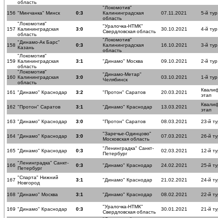
область
"Локомотив"
156
"Минчанка" Минск
0:3
Калининградская
07.11.2021
5-й тур
область
"Локомотив"
"Уралочка-НТМК"
157
Калининградская
3:0
30.10.2021
4-й тур
Свердловская область
область
"Локомотив"
"Динамо-Ак Барс"
158
0:3
Калининградская
16.10.2021
3-й тур
Казань
область
"Локомотив"
159
Калининградская
3:1
"Динамо" Москва
09.10.2021
2-й тур
область
"Локомотив"
"Динамо-Метар"
160
Калининградская
3:0
03.10.2021
1-й тур
Челябинск
область
Квали
161
"Динамо" Краснодар
3:2
"Протон" Саратов
20.03.2021
этап
Квали
162
"Протон" Саратов
3:1
"Динамо" Краснодар
13.03.2021
этап
163
"Динамо" Краснодар
3:0
"Протон" Саратов
08.03.2021
23-й ту
"Заречье-Одинцово"
164
"Динамо" Краснодар
3:0
07.03.2021
26-й ту
Московская область
"Ленинградка" Санкт-
165
"Динамо" Краснодар
0:3
02.03.2021
12-й ту
Петербург
"Ленинградка" Санкт-
166
0:3
"Динамо" Краснодар
24.02.2021
25-й ту
Петербург
"Спарта" Нижний
167
3:1
"Динамо" Краснодар
21.02.2021
24-й ту
Новгород
168
"Динамо" Москва
3:1
"Динамо" Краснодар
08.02.2021
22-й ту
"Уралочка-НТМК"
169
"Динамо" Краснодар
0:3
30.01.2021
21-й ту
Свердловская область