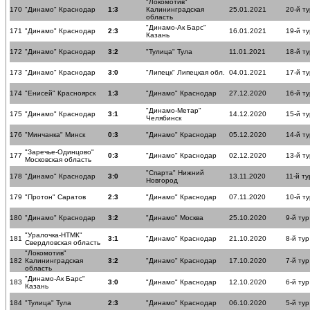
"Локомотив"
170
"Динамо" Краснодар
1:3
Калининградская
25.01.2021
20-й ту
область
"Динамо-Ак Барс"
171
"Динамо" Краснодар
2:3
16.01.2021
19-й ту
Казань
172
"Динамо" Краснодар
3:2
"Тулица" Тула
11.01.2021
18-й ту
173
"Динамо" Краснодар
3:0
"Липецк" Липецкая обл.
04.01.2021
17-й ту
174
"Енисей" Красноярск
1:3
"Динамо" Краснодар
27.12.2020
16-й ту
"Динамо-Метар"
175
"Динамо" Краснодар
3:1
14.12.2020
15-й ту
Челябинск
176
"Минчанка" Минск
0:3
"Динамо" Краснодар
05.12.2020
14-й ту
"Заречье-Одинцово"
177
0:3
"Динамо" Краснодар
02.12.2020
13-й ту
Московская область
"Спарта" Нижний
178
"Динамо" Краснодар
3:0
13.11.2020
11-й ту
Новгород
179
"Протон" Саратов
2:3
"Динамо" Краснодар
07.11.2020
10-й ту
180
"Динамо" Краснодар
3:2
"Динамо" Москва
25.10.2020
9-й тур
"Уралочка-НТМК"
181
3:1
"Динамо" Краснодар
21.10.2020
8-й тур
Свердловская область
"Локомотив"
182
Калининградская
3:2
"Динамо" Краснодар
17.10.2020
7-й тур
область
"Динамо-Ак Барс"
183
3:0
"Динамо" Краснодар
12.10.2020
6-й тур
Казань
184
"Тулица" Тула
2:3
"Динамо" Краснодар
06.10.2020
5-й тур