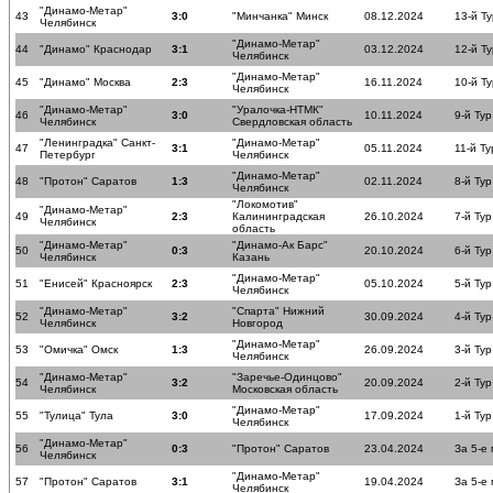
"Динамо-Метар"
43
3:0
"Минчанка" Минск
08.12.2024
13-й Ту
Челябинск
"Динамо-Метар"
44
"Динамо" Краснодар
3:1
03.12.2024
12-й Ту
Челябинск
"Динамо-Метар"
45
"Динамо" Москва
2:3
16.11.2024
10-й Ту
Челябинск
"Динамо-Метар"
"Уралочка-НТМК"
46
3:0
10.11.2024
9-й Тур
Челябинск
Свердловская область
"Ленинградка" Санкт-
"Динамо-Метар"
47
3:1
05.11.2024
11-й Ту
Петербург
Челябинск
"Динамо-Метар"
48
"Протон" Саратов
1:3
02.11.2024
8-й Тур
Челябинск
"Локомотив"
"Динамо-Метар"
49
2:3
Калининградская
26.10.2024
7-й Тур
Челябинск
область
"Динамо-Метар"
"Динамо-Ак Барс"
50
0:3
20.10.2024
6-й Тур
Челябинск
Казань
"Динамо-Метар"
51
"Енисей" Красноярск
2:3
05.10.2024
5-й Тур
Челябинск
"Динамо-Метар"
"Спарта" Нижний
52
3:2
30.09.2024
4-й Тур
Челябинск
Новгород
"Динамо-Метар"
53
"Омичка" Омск
1:3
26.09.2024
3-й Тур
Челябинск
"Динамо-Метар"
"Заречье-Одинцово"
54
3:2
20.09.2024
2-й Тур
Челябинск
Московская область
"Динамо-Метар"
55
"Тулица" Тула
3:0
17.09.2024
1-й Тур
Челябинск
"Динамо-Метар"
56
0:3
"Протон" Саратов
23.04.2024
За 5-е
Челябинск
"Динамо-Метар"
57
"Протон" Саратов
3:1
19.04.2024
За 5-е
Челябинск