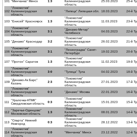
101
"Минчанка" Минск
1:3
Калининградская
25.03.2023
25-й Ту
область
"Локомотив"
102
Калининградская
3:0
"Липецк" Липецкая обл.
18.03.2023
24-й Ту
область
"Локомотив"
103
"Енисей" Красноярск
1:3
Калининградская
11.03.2023
23-й Ту
область
"Локомотив"
"Динамо-Метар"
104
Калининградская
3:1
04.03.2023
22-й Ту
Челябинск
область
"Локомотив"
105
"Динамо" Краснодар
3:2
Калининградская
26.02.2023
21-й Ту
область
"Локомотив"
"Ленинградка" Санкт-
106
Калининградская
3:1
19.02.2023
20-й Ту
Петербург
область
"Локомотив"
107
"Протон" Саратов
1:3
Калининградская
11.02.2023
19-й Ту
область
"Локомотив"
108
Калининградская
3:0
"Тулица" Тула
04.02.2023
18-й Ту
область
"Локомотив"
"Динамо-Ак Барс"
109
2:3
Калининградская
27.01.2023
17-й Ту
Казань
область
"Локомотив"
110
Калининградская
0:3
"Динамо" Москва
22.01.2023
16-й Ту
область
"Локомотив"
"Уралочка-НТМК"
111
0:3
Калининградская
15.01.2023
15-й Ту
Свердловская область
область
"Локомотив"
"Заречье-Одинцово"
112
1:3
Калининградская
08.01.2023
14-й Ту
Московская область
область
"Локомотив"
"Спарта" Нижний
113
0:3
Калининградская
28.12.2022
13-й Ту
Новгород
область
"Локомотив"
114
Калининградская
3:0
"Минчанка" Минск
23.12.2022
12-й Ту
область