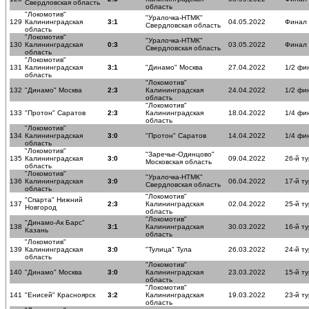
Свердловская область
область
"Локомотив"
"Уралочка-НТМК"
129
Калининградская
3:1
04.05.2022
Финал
Свердловская область
область
"Локомотив"
"Уралочка-НТМК"
130
Калининградская
0:3
03.05.2022
Финал
Свердловская область
область
"Локомотив"
131
Калининградская
3:1
"Динамо" Москва
27.04.2022
1/2 фи
область
"Локомотив"
132
"Динамо" Москва
2:3
Калининградская
24.04.2022
1/2 фи
область
"Локомотив"
133
"Протон" Саратов
2:3
Калининградская
18.04.2022
1/4 фи
область
"Локомотив"
134
Калининградская
3:0
"Протон" Саратов
14.04.2022
1/4 фи
область
"Локомотив"
"Заречье-Одинцово"
135
Калининградская
3:0
09.04.2022
26-й ту
Московская область
область
"Локомотив"
"Уралочка-НТМК"
136
Калининградская
3:0
06.04.2022
17-й ту
Свердловская область
область
"Локомотив"
"Спарта" Нижний
137
2:3
Калининградская
02.04.2022
25-й ту
Новгород
область
"Локомотив"
"Динамо-Ак Барс"
138
3:1
Калининградская
30.03.2022
16-й ту
Казань
область
"Локомотив"
139
Калининградская
3:0
"Тулица" Тула
26.03.2022
24-й ту
область
"Локомотив"
140
"Динамо" Москва
3:0
Калининградская
23.03.2022
15-й ту
область
"Локомотив"
141
"Енисей" Красноярск
3:2
Калининградская
19.03.2022
23-й ту
область