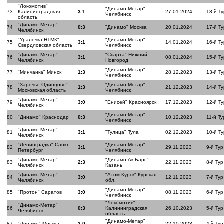
"Локомотив"
"Динамо-Метар"
73
Калининградская
3:1
27.01.2024
18-й Ту
Челябинск
область
"Динамо-Метар"
74
0:3
"Динамо" Москва
20.01.2024
17-й Ту
Челябинск
"Уралочка-НТМК"
"Динамо-Метар"
75
3:1
14.01.2024
16-й Ту
Свердловская область
Челябинск
"Динамо-Метар"
"Спарта" Нижний
76
3:1
08.01.2024
15-й Ту
Челябинск
Новгород
"Динамо-Метар"
77
"Минчанка" Минск
1:3
28.12.2023
13-й Ту
Челябинск
"Заречье-Одинцово"
"Динамо-Метар"
78
1:3
21.12.2023
14-й Ту
Московская область
Челябинск
"Динамо-Метар"
79
3:0
"Енисей" Красноярск
17.12.2023
12-й Ту
Челябинск
"Динамо-Метар"
80
"Динамо" Краснодар
0:3
10.12.2023
11-й Ту
Челябинск
"Динамо-Метар"
81
3:1
"Тулица" Тула
02.12.2023
10-й Ту
Челябинск
"Ленинградка" Санкт-
"Динамо-Метар"
82
3:1
29.11.2023
9-й Тур
Петербург
Челябинск
"Динамо-Метар"
"Динамо-Ак Барс"
83
2:3
22.11.2023
8-й Тур
Челябинск
Казань
"Динамо-Метар"
"Атом-Курск" Курская
84
3:0
12.11.2023
7-й Тур
Челябинск
обл.
"Динамо-Метар"
85
"Протон" Саратов
3:0
08.11.2023
6-й Тур
Челябинск
"Локомотив"
"Динамо-Метар"
86
0:3
Калининградская
26.10.2023
5-й Тур
Челябинск
область
"Динамо-Метар"
87
"Динамо" Москва
3:0
22.10.2023
4-й Тур