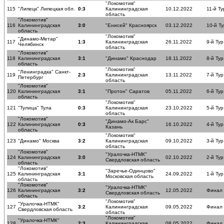
"Локомотив"
115
"Липецк" Липецкая обл.
0:3
Калининградская
10.12.2022
11-й Ту
область
"Локомотив"
116
Калининградская
3:0
"Енисей" Красноярск
03.12.2022
10-й Ту
область
"Локомотив"
"Динамо-Метар"
117
1:3
Калининградская
26.11.2022
9-й Тур
Челябинск
область
"Локомотив"
118
Калининградская
3:1
"Динамо" Краснодар
18.11.2022
8-й Тур
область
"Локомотив"
"Ленинградка" Санкт-
119
2:3
Калининградская
13.11.2022
7-й Тур
Петербург
область
"Локомотив"
120
Калининградская
3:1
"Протон" Саратов
05.11.2022
6-й Тур
область
"Локомотив"
121
"Тулица" Тула
0:3
Калининградская
23.10.2022
5-й Тур
область
"Локомотив"
"Динамо-Ак Барс"
122
Калининградская
0:3
16.10.2022
4-й Тур
Казань
область
"Локомотив"
123
"Динамо" Москва
3:2
Калининградская
09.10.2022
3-й Тур
область
"Локомотив"
"Уралочка-НТМК"
124
Калининградская
3:0
02.10.2022
2-й Тур
Свердловская область
область
"Локомотив"
"Заречье-Одинцово"
125
Калининградская
3:1
24.09.2022
1-й Тур
Московская область
область
"Локомотив"
"Уралочка-НТМК"
126
Калининградская
3:2
12.05.2022
Финал
Свердловская область
область
"Локомотив"
"Уралочка-НТМК"
127
3:2
Калининградская
09.05.2022
Финал
Свердловская область
область
"Локомотив"
"Уралочка-НТМК"
128
2:3
Калининградская
08.05.2022
Финал