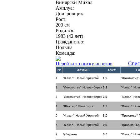
Винярски Михал
Амплуа:
Доигровщик
Рост:
200 см
Родился:
1983 (42 лет)
Гражданство:
Польша
Команда:
Перейти к списку игроков
Спис
№
Хозяин
Счёт
Го
1
"Факел" Новый Уренгой
1:3
"Локомотив"
2
"Локомотив" Новосибирск
3:2
"Факел" Нов
3
"Локомотив" Новосибирск
3:2
"Факел" Нов
4
"Шахтер" Солигорск
1:3
"Факел" Нов
5
"Факел" Новый Уренгой
3:0
"Прикамье" 
6
"Факел" Новый Уренгой
0:3
"Динамо" К
7
Губерния
3:0
"Факел" Нов