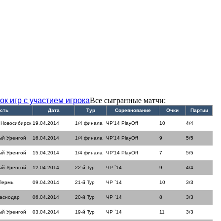
ок игр с участием игрока
Все сыгранные матчи:
сть
Дата
Тур
Соревнование
Очки
Партии
 Новосибирск
19.04.2014
1/4 финала
ЧР'14 PlayOff
10
4/4
ый Уренгой
16.04.2014
1/4 финала
ЧР'14 PlayOff
9
5/5
ый Уренгой
15.04.2014
1/4 финала
ЧР'14 PlayOff
7
5/5
ый Уренгой
12.04.2014
22-й Тур
ЧР `14
9
4/4
Пермь
09.04.2014
21-й Тур
ЧР `14
10
3/3
раснодар
06.04.2014
20-й Тур
ЧР `14
8
3/3
ый Уренгой
03.04.2014
19-й Тур
ЧР `14
11
3/3