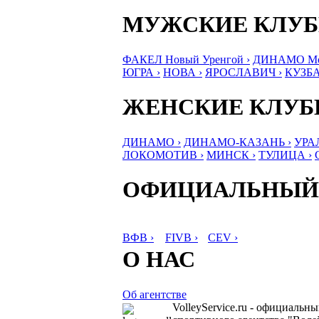
МУЖСКИЕ КЛУ
ФАКЕЛ Новый Уренгой ›
ДИНАМО Мос
ЮГРА ›
НОВА ›
ЯРОСЛАВИЧ ›
КУЗБА
ЖЕНСКИЕ КЛУ
ДИНАМО ›
ДИНАМО-КАЗАНЬ ›
УРА
ЛОКОМОТИВ ›
МИНСК ›
ТУЛИЦА ›
ОФИЦИАЛЬНЫЙ
ВФВ ›
FIVB ›
CEV ›
О НАС
Об агентстве
VolleyService.ru - официальн