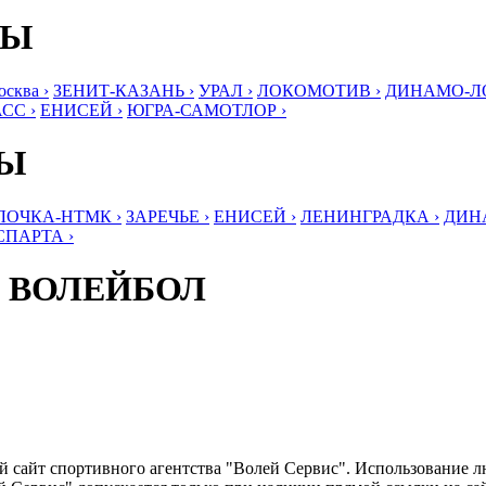
БЫ
ква ›
ЗЕНИТ-КАЗАНЬ ›
УРАЛ ›
ЛОКОМОТИВ ›
ДИНАМО-ЛО
СС ›
ЕНИСЕЙ ›
ЮГРА-САМОТЛОР ›
БЫ
ЛОЧКА-НТМК ›
ЗАРЕЧЬЕ ›
ЕНИСЕЙ ›
ЛЕНИНГРАДКА ›
ДИНА
СПАРТА ›
 ВОЛЕЙБОЛ
ый сайт спортивного агентства "Волей Сервис". Использование 