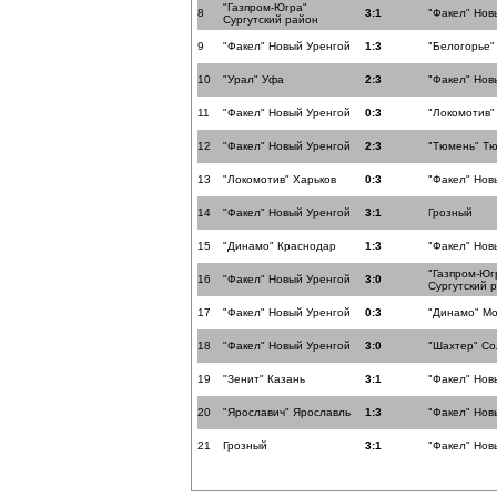
"Газпром-Югра"
8
3:1
"Факел" Нов
Сургутский район
9
"Факел" Новый Уренгой
1:3
"Белогорье"
10
"Урал" Уфа
2:3
"Факел" Нов
11
"Факел" Новый Уренгой
0:3
"Локомотив"
12
"Факел" Новый Уренгой
2:3
"Тюмень" Т
13
"Локомотив" Харьков
0:3
"Факел" Нов
14
"Факел" Новый Уренгой
3:1
Грозный
15
"Динамо" Краснодар
1:3
"Факел" Нов
"Газпром-Юг
16
"Факел" Новый Уренгой
3:0
Сургутский 
17
"Факел" Новый Уренгой
0:3
"Динамо" Мо
18
"Факел" Новый Уренгой
3:0
"Шахтер" Со
19
"Зенит" Казань
3:1
"Факел" Нов
20
"Ярославич" Ярославль
1:3
"Факел" Нов
21
Грозный
3:1
"Факел" Нов