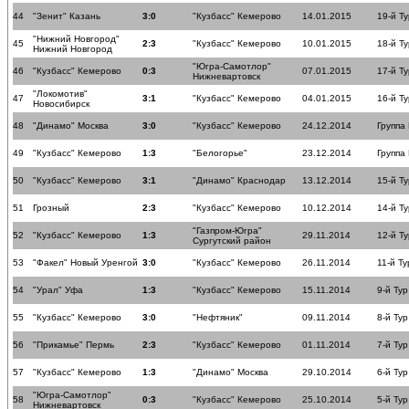
44
"Зенит" Казань
3:0
"Кузбасс" Кемерово
14.01.2015
19-й Ту
"Нижний Новгород"
45
2:3
"Кузбасс" Кемерово
10.01.2015
18-й Ту
Нижний Новгород
"Югра-Самотлор"
46
"Кузбасс" Кемерово
0:3
07.01.2015
17-й Ту
Нижневартовск
"Локомотив"
47
3:1
"Кузбасс" Кемерово
04.01.2015
16-й Ту
Новосибирск
48
"Динамо" Москва
3:0
"Кузбасс" Кемерово
24.12.2014
Группа
49
"Кузбасс" Кемерово
1:3
"Белогорье"
23.12.2014
Группа
50
"Кузбасс" Кемерово
3:1
"Динамо" Краснодар
13.12.2014
15-й Ту
51
Грозный
2:3
"Кузбасс" Кемерово
10.12.2014
14-й Ту
"Газпром-Югра"
52
"Кузбасс" Кемерово
1:3
29.11.2014
12-й Ту
Сургутский район
53
"Факел" Новый Уренгой
3:0
"Кузбасс" Кемерово
26.11.2014
11-й Ту
54
"Урал" Уфа
1:3
"Кузбасс" Кемерово
15.11.2014
9-й Тур
55
"Кузбасс" Кемерово
3:0
"Нефтяник"
09.11.2014
8-й Тур
56
"Прикамье" Пермь
2:3
"Кузбасс" Кемерово
01.11.2014
7-й Тур
57
"Кузбасс" Кемерово
1:3
"Динамо" Москва
29.10.2014
6-й Тур
"Югра-Самотлор"
58
0:3
"Кузбасс" Кемерово
25.10.2014
5-й Тур
Нижневартовск