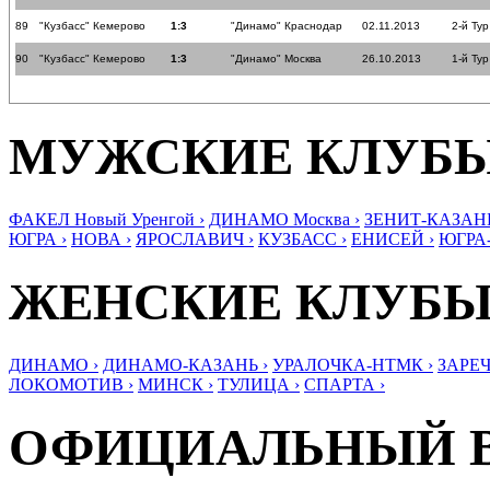
89
"Кузбасс" Кемерово
1:3
"Динамо" Краснодар
02.11.2013
2-й Тур
90
"Кузбасс" Кемерово
1:3
"Динамо" Москва
26.10.2013
1-й Тур
МУЖСКИЕ КЛУБ
ФАКЕЛ Новый Уренгой ›
ДИНАМО Москва ›
ЗЕНИТ-КАЗАНЬ
ЮГРА ›
НОВА ›
ЯРОСЛАВИЧ ›
КУЗБАСС ›
ЕНИСЕЙ ›
ЮГРА
ЖЕНСКИЕ КЛУБ
ДИНАМО ›
ДИНАМО-КАЗАНЬ ›
УРАЛОЧКА-НТМК ›
ЗАРЕЧ
ЛОКОМОТИВ ›
МИНСК ›
ТУЛИЦА ›
СПАРТА ›
ОФИЦИАЛЬНЫЙ 