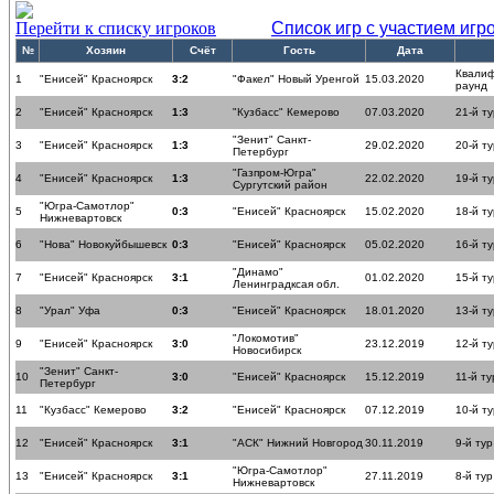
Перейти к списку игроков
Список игр с участием игр
№
Хозяин
Счёт
Гость
Дата
Квали
1
"Енисей" Красноярск
3:2
"Факел" Новый Уренгой
15.03.2020
раунд
2
"Енисей" Красноярск
1:3
"Кузбасс" Кемерово
07.03.2020
21-й ту
"Зенит" Санкт-
3
"Енисей" Красноярск
1:3
29.02.2020
20-й ту
Петербург
"Газпром-Югра"
4
"Енисей" Красноярск
1:3
22.02.2020
19-й ту
Сургутский район
"Югра-Самотлор"
5
0:3
"Енисей" Красноярск
15.02.2020
18-й ту
Нижневартовск
6
"Нова" Новокуйбышевск
0:3
"Енисей" Красноярск
05.02.2020
16-й ту
"Динамо"
7
"Енисей" Красноярск
3:1
01.02.2020
15-й ту
Ленинградксая обл.
8
"Урал" Уфа
0:3
"Енисей" Красноярск
18.01.2020
13-й ту
"Локомотив"
9
"Енисей" Красноярск
3:0
23.12.2019
12-й ту
Новосибирск
"Зенит" Санкт-
10
3:0
"Енисей" Красноярск
15.12.2019
11-й ту
Петербург
11
"Кузбасс" Кемерово
3:2
"Енисей" Красноярск
07.12.2019
10-й ту
12
"Енисей" Красноярск
3:1
"АСК" Нижний Новгород
30.11.2019
9-й тур
"Югра-Самотлор"
13
"Енисей" Красноярск
3:1
27.11.2019
8-й тур
Нижневартовск