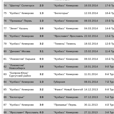
74
"Шахтер" Солигорск
2:3
"Кузбасс" Кемерово
16.03.2014
17-й Ту
75
"Кузбасс" Кемерово
1:3
"Белогорье"
12.03.2014
16-й Ту
76
"Прикамье" Пермь
1:3
"Кузбасс" Кемерово
08.03.2014
15-й Ту
77
"Зенит" Казань
3:0
"Кузбасс" Кемерово
04.03.2014
14-й Ту
78
"Кузбасс" Кемерово
3:0
"Ярославич" Ярославль
22.02.2014
13-й Ту
79
"Кузбасс" Кемерово
3:2
"Тюмень" Тюмень
18.02.2014
12-й Ту
80
"Динамо" Москва
3:1
"Кузбасс" Кемерово
15.02.2014
11-й Ту
81
"Локомотив" Харьков
0:3
"Кузбасс" Кемерово
08.02.2014
10-й Ту
"Локомотив"
82
3:0
"Кузбасс" Кемерово
18.01.2014
9-й Тур
Новосибирск
"Газпром-Югра"
83
3:2
"Кузбасс" Кемерово
11.01.2014
8-й Тур
Сургутский район
84
"Кузбасс" Кемерово
1:3
Губерния
08.01.2014
7-й Тур
85
"Кузбасс" Кемерово
3:2
"Факел" Новый Уренгой
14.12.2013
6-й Тур
86
"Белогорье"
3:0
"Кузбасс" Кемерово
07.12.2013
5-й Тур
87
"Кузбасс" Кемерово
3:0
"Прикамье" Пермь
30.11.2013
4-й Тур
88
"Ярославич" Ярославль
0:3
"Кузбасс" Кемерово
27.11.2013
3-й Тур