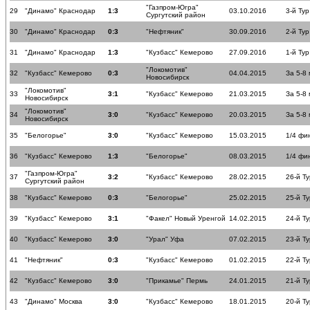
"Газпром-Югра"
29
"Динамо" Краснодар
1:3
03.10.2016
3-й Тур
Сургутский район
30
"Динамо" Краснодар
0:3
"Нефтяник"
30.09.2016
2-й Тур
31
"Динамо" Краснодар
1:3
"Кузбасс" Кемерово
27.09.2016
1-й Тур
"Локомотив"
32
"Кузбасс" Кемерово
0:3
04.04.2015
За 5-8
Новосибирск
"Локомотив"
33
3:1
"Кузбасс" Кемерово
21.03.2015
За 5-8
Новосибирск
"Локомотив"
34
3:0
"Кузбасс" Кемерово
20.03.2015
За 5-8
Новосибирск
35
"Белогорье"
3:0
"Кузбасс" Кемерово
15.03.2015
1/4 фи
36
"Кузбасс" Кемерово
1:3
"Белогорье"
08.03.2015
1/4 фи
"Газпром-Югра"
37
3:2
"Кузбасс" Кемерово
28.02.2015
26-й Ту
Сургутский район
38
"Кузбасс" Кемерово
0:3
"Белогорье"
25.02.2015
25-й Ту
39
"Кузбасс" Кемерово
3:1
"Факел" Новый Уренгой
14.02.2015
24-й Ту
40
"Кузбасс" Кемерово
3:0
"Урал" Уфа
07.02.2015
23-й Ту
41
"Нефтяник"
0:3
"Кузбасс" Кемерово
01.02.2015
22-й Ту
42
"Кузбасс" Кемерово
3:0
"Прикамье" Пермь
24.01.2015
21-й Ту
43
"Динамо" Москва
3:0
"Кузбасс" Кемерово
18.01.2015
20-й Ту