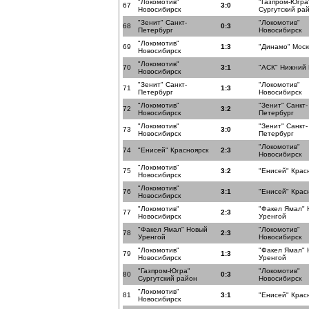
"Локомотив"
"Газпром-Югра
67
3:0
Новосибирск
Сургутский ра
"Зенит" Санкт-
"Локомотив"
68
0:3
Петербург
Новосибирск
"Локомотив"
69
1:3
"Динамо" Моск
Новосибирск
"Локомотив"
70
3:1
"АСК" Нижний
Новосибирск
"Зенит" Санкт-
"Локомотив"
71
1:3
Петербург
Новосибирск
"Локомотив"
"Зенит" Санкт-
72
3:2
Новосибирск
Петербург
"Локомотив"
"Зенит" Санкт-
73
3:0
Новосибирск
Петербург
"Локомотив"
74
"Енисей" Красноярск
2:3
Новосибирск
"Локомотив"
75
3:2
"Енисей" Крас
Новосибирск
"Локомотив"
76
3:1
"Енисей" Крас
Новосибирск
"Локомотив"
"Факел Ямал" 
77
2:3
Новосибирск
Уренгой
"Факел Ямал" Новый
"Локомотив"
78
2:3
Уренгой
Новосибирск
"Локомотив"
"Факел Ямал" 
79
1:3
Новосибирск
Уренгой
"Газпром-Югра"
"Локомотив"
80
0:3
Сургутский район
Новосибирск
"Локомотив"
81
3:1
"Енисей" Крас
Новосибирск