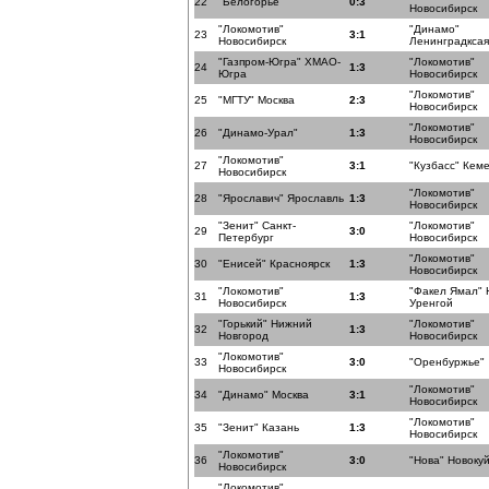
22
"Белогорье"
0:3
Новосибирск
"Локомотив"
"Динамо"
23
3:1
Новосибирск
Ленинградксая
"Газпром-Югра" ХМАО-
"Локомотив"
24
1:3
Югра
Новосибирск
"Локомотив"
25
"МГТУ" Москва
2:3
Новосибирск
"Локомотив"
26
"Динамо-Урал"
1:3
Новосибирск
"Локомотив"
27
3:1
"Кузбасс" Кем
Новосибирск
"Локомотив"
28
"Ярославич" Ярославль
1:3
Новосибирск
"Зенит" Санкт-
"Локомотив"
29
3:0
Петербург
Новосибирск
"Локомотив"
30
"Енисей" Красноярск
1:3
Новосибирск
"Локомотив"
"Факел Ямал" 
31
1:3
Новосибирск
Уренгой
"Горький" Нижний
"Локомотив"
32
1:3
Новгород
Новосибирск
"Локомотив"
33
3:0
"Оренбуржье"
Новосибирск
"Локомотив"
34
"Динамо" Москва
3:1
Новосибирск
"Локомотив"
35
"Зенит" Казань
1:3
Новосибирск
"Локомотив"
36
3:0
"Нова" Новоку
Новосибирск
"Локомотив"