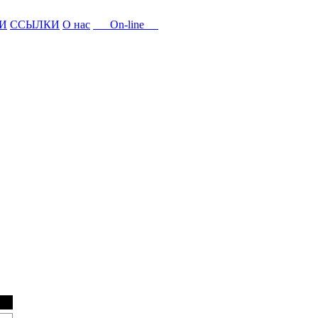
И
ССЫЛКИ
О нас
On-line