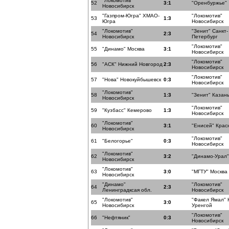
"Локомотив"
52
3:1
"Оренбуржье"
Новосибирск
"Газпром-Югра" ХМАО-
"Локомотив"
53
1:3
Югра
Новосибирск
"Локомотив"
"Зенит" Санкт-
54
2:3
Новосибирск
Петербург
"Локомотив"
55
"Динамо" Москва
3:1
Новосибирск
"Локомотив"
56
"АСК" Нижний Новгород
2:3
Новосибирск
"Локомотив"
57
"Нова" Новокуйбышевск
0:3
Новосибирск
"Локомотив"
58
1:3
"Зенит" Казан
Новосибирск
"Локомотив"
59
"Кузбасс" Кемерово
1:3
Новосибирск
"Локомотив"
60
3:1
"Енисей" Крас
Новосибирск
"Локомотив"
61
"Белогорье"
0:3
Новосибирск
"Локомотив"
62
3:2
"Динамо-Урал"
Новосибирск
"Локомотив"
63
3:0
"МГТУ" Москва
Новосибирск
"Динамо"
"Локомотив"
64
2:3
Ленинградксая обл.
Новосибирск
"Локомотив"
"Факел Ямал" 
65
3:0
Новосибирск
Уренгой
"Локомотив"
66
"Нефтяник"
0:3
Новосибирск