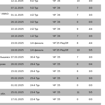
12.11.2025
6-й Тур
ЧР `26
10
3/3
07.11.2025
5-й Тур
ЧР `26
7
3/3
" ХМАО-
01.11.2025
4-й Тур
ЧР `26
7
3/3
26.10.2025
3-й Тур
ЧР `26
0
0/3
22.10.2025
2-й Тур
ЧР `26
9
4/4
18.10.2025
1-й Тур
ЧР `26
7
3/3
23.03.2025
1/4 финала
ЧР`25 PlayOff
8
4/4
19.03.2025
1/4 финала
ЧР`25 PlayOff
10
5/5
йбышевск
07.03.2025
30-й Тур
ЧР `25
7
3/3
ерово
26.02.2025
28-й Тур
ЧР `25
0
0/4
15.02.2025
26-й Тур
ЧР `25
6
3/3
05.02.2025
25-й Тур
ЧР `25
8
3/3
01.02.2025
24-й Тур
ЧР `25
0
0/3
25.01.2025
23-й Тур
ЧР `25
11
5/5
 обл.
17.01.2025
22-й Тур
ЧР `25
0
0/3