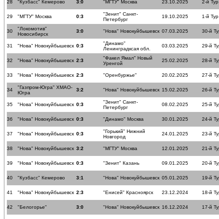
28
"Кузбасс" Кемерово
3:0
"МГТУ" Москва
23.10.2025
2-й Тур
"Зенит" Санкт-
29
"МГТУ" Москва
0:3
19.10.2025
1-й Тур
Петербург
"Локомотив"
30
3:0
"Нова" Новокуйбышевск
07.03.2025
30-й Ту
Новосибирск
"Динамо"
31
"Нова" Новокуйбышевск
0:3
03.03.2025
29-й Ту
Ленинградксая обл.
"Факел Ямал" Новый
32
"Нова" Новокуйбышевск
2:3
25.02.2025
28-й Ту
Уренгой
33
"Нова" Новокуйбышевск
2:3
"Оренбуржье"
20.02.2025
27-й Ту
"Газпром-Югра" ХМАО-
34
3:2
"Нова" Новокуйбышевск
15.02.2025
26-й Ту
Югра
"Зенит" Санкт-
35
"Нова" Новокуйбышевск
0:3
08.02.2025
25-й Ту
Петербург
36
"Нова" Новокуйбышевск
0:3
"Динамо" Москва
30.01.2025
24-й Ту
"Горький" Нижний
37
"Нова" Новокуйбышевск
0:3
24.01.2025
23-й Ту
Новгород
38
"Нова" Новокуйбышевск
3:2
"МГТУ" Москва
12.01.2025
21-й Ту
39
"Нова" Новокуйбышевск
0:3
"Зенит" Казань
09.01.2025
20-й Ту
40
"Кузбасс" Кемерово
3:1
"Нова" Новокуйбышевск
05.01.2025
19-й Ту
41
"Нова" Новокуйбышевск
2:3
"Енисей" Красноярск
23.12.2024
18-й Ту
42
"Белогорье"
3:0
"Нова" Новокуйбышевск
16.12.2024
17-й Ту