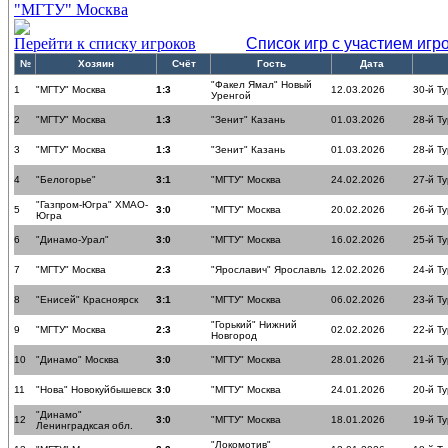
"МГТУ" Москва
Перейти к списку игроков
Список игр с участием игр
№
Хозяин
Счёт
Гость
Дата
"Факел Ямал" Новый
1
"МГТУ" Москва
1:3
12.03.2026
30-й Ту
Уренгой
2
"МГТУ" Москва
1:3
"Зенит" Казань
01.03.2026
28-й Ту
3
"МГТУ" Москва
1:3
"Зенит" Казань
01.03.2026
28-й Ту
4
"Белогорье"
3:1
"МГТУ" Москва
24.02.2026
27-й Ту
"Газпром-Югра" ХМАО-
5
3:0
"МГТУ" Москва
20.02.2026
26-й Ту
Югра
6
"Динамо-Урал"
3:0
"МГТУ" Москва
16.02.2026
25-й Ту
7
"МГТУ" Москва
2:3
"Ярославич" Ярославль
12.02.2026
24-й Ту
8
"Енисей" Красноярск
3:1
"МГТУ" Москва
06.02.2026
23-й Ту
"Горький" Нижний
9
"МГТУ" Москва
2:3
02.02.2026
22-й Ту
Новгород
10
"Динамо" Москва
3:0
"МГТУ" Москва
28.01.2026
21-й Ту
11
"Нова" Новокуйбышевск
3:0
"МГТУ" Москва
24.01.2026
20-й Ту
"Динамо"
12
3:0
"МГТУ" Москва
18.01.2026
19-й Ту
Ленинградксая обл.
"Локомотив"