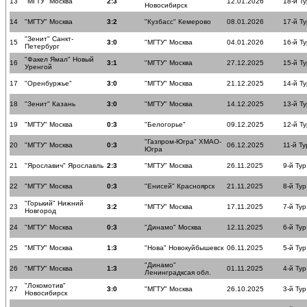
13
"МГТУ" Москва
2:3
12.01.2026
18-й Ту
Новосибирск
14
"МГТУ" Москва
3:2
"Кузбасс" Кемерово
08.01.2026
17-й Ту
"Зенит" Санкт-
15
3:0
"МГТУ" Москва
04.01.2026
16-й Ту
Петербург
"Факел Ямал" Новый
16
3:1
"МГТУ" Москва
27.12.2025
15-й Ту
Уренгой
17
"Оренбуржье"
3:0
"МГТУ" Москва
21.12.2025
14-й Ту
18
"Зенит" Казань
3:0
"МГТУ" Москва
14.12.2025
13-й Ту
19
"МГТУ" Москва
0:3
"Белогорье"
09.12.2025
12-й Ту
"Газпром-Югра" ХМАО-
20
"МГТУ" Москва
0:3
06.12.2025
11-й Ту
Югра
21
"Ярославич" Ярославль
2:3
"МГТУ" Москва
26.11.2025
9-й Тур
22
"МГТУ" Москва
0:3
"Енисей" Красноярск
21.11.2025
8-й Тур
"Горький" Нижний
23
3:2
"МГТУ" Москва
17.11.2025
7-й Тур
Новгород
24
"МГТУ" Москва
0:3
"Динамо" Москва
12.11.2025
6-й Тур
25
"МГТУ" Москва
1:3
"Нова" Новокуйбышевск
06.11.2025
5-й Тур
"Динамо"
26
"МГТУ" Москва
1:3
01.11.2025
4-й Тур
Ленинградксая обл.
"Локомотив"
27
3:0
"МГТУ" Москва
26.10.2025
3-й Тур
Новосибирск