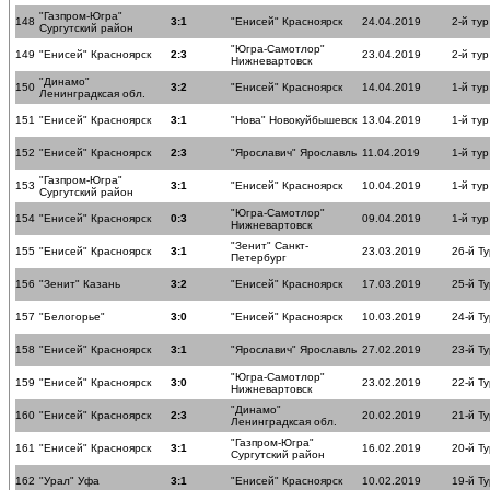
"Газпром-Югра"
148
3:1
"Енисей" Красноярск
24.04.2019
2-й тур
Сургутский район
"Югра-Самотлор"
149
"Енисей" Красноярск
2:3
23.04.2019
2-й тур
Нижневартовск
"Динамо"
150
3:2
"Енисей" Красноярск
14.04.2019
1-й ту
Ленинградксая обл.
151
"Енисей" Красноярск
3:1
"Нова" Новокуйбышевск
13.04.2019
1-й ту
152
"Енисей" Красноярск
2:3
"Ярославич" Ярославль
11.04.2019
1-й ту
"Газпром-Югра"
153
3:1
"Енисей" Красноярск
10.04.2019
1-й ту
Сургутский район
"Югра-Самотлор"
154
"Енисей" Красноярск
0:3
09.04.2019
1-й ту
Нижневартовск
"Зенит" Санкт-
155
"Енисей" Красноярск
3:1
23.03.2019
26-й Ту
Петербург
156
"Зенит" Казань
3:2
"Енисей" Красноярск
17.03.2019
25-й Ту
157
"Белогорье"
3:0
"Енисей" Красноярск
10.03.2019
24-й Ту
158
"Енисей" Красноярск
3:1
"Ярославич" Ярославль
27.02.2019
23-й Ту
"Югра-Самотлор"
159
"Енисей" Красноярск
3:0
23.02.2019
22-й Ту
Нижневартовск
"Динамо"
160
"Енисей" Красноярск
2:3
20.02.2019
21-й Ту
Ленинградксая обл.
"Газпром-Югра"
161
"Енисей" Красноярск
3:1
16.02.2019
20-й Ту
Сургутский район
162
"Урал" Уфа
3:1
"Енисей" Красноярск
10.02.2019
19-й Ту