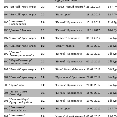
Сургутский район
193
"Енисей" Красноярск
0:3
"Факел" Новый Уренгой
25.11.2017
13-й Ту
194
"Енисей" Красноярск
0:3
"Белогорье"
18.11.2017
12-й Ту
"Локомотив"
195
3:0
"Енисей" Красноярск
15.11.2017
11-й Ту
Новосибирск
196
"Динамо" Москва
3:1
"Енисей" Красноярск
11.11.2017
10-й Ту
197
"Енисей" Красноярск
1:3
"Кузбасс" Кемерово
05.11.2017
9-й Тур
198
"Енисей" Красноярск
1:3
"Зенит" Казань
26.10.2017
8-й Тур
"Динамо"
199
2:3
"Енисей" Красноярск
21.10.2017
7-й Тур
Ленинградксая обл.
"Югра-Самотлор"
200
0:3
"Енисей" Красноярск
07.10.2017
6-й Тур
Нижневартовск
201
"Енисей" Красноярск
1:3
"Нова" Новокуйбышевск
30.09.2017
5-й Тур
202
"Енисей" Красноярск
3:0
"Ярославич" Ярославль
27.09.2017
4-й Тур
203
"Урал" Уфа
3:2
"Енисей" Красноярск
23.09.2017
3-й Тур
"Зенит" Санкт-
204
3:1
"Енисей" Красноярск
16.09.2017
2-й Тур
Петербург
"Газпром-Югра"
205
3:1
"Енисей" Красноярск
10.09.2017
1-й Тур
Сургутский район
"Локомотив"
206
3:0
"Белогорье"
14.02.2015
24-й Ту
Новосибирск
"Локомотив"
207
3:0
"Факел" Новый Уренгой
07.02.2015
23-й Ту