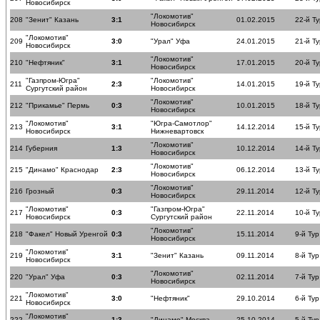
Новосибирск
"Локомотив"
208
"Зенит" Казань
3:1
01.02.2015
22-й Ту
Новосибирск
"Локомотив"
209
3:0
"Урал" Уфа
24.01.2015
21-й Ту
Новосибирск
"Локомотив"
210
"Нефтяник"
3:1
17.01.2015
20-й Ту
Новосибирск
"Газпром-Югра"
"Локомотив"
211
2:3
14.01.2015
19-й Ту
Сургутский район
Новосибирск
"Локомотив"
212
"Прикамье" Пермь
0:3
10.01.2015
18-й Ту
Новосибирск
"Локомотив"
"Югра-Самотлор"
213
3:1
14.12.2014
15-й Ту
Новосибирск
Нижневартовск
"Локомотив"
214
Губерния
1:3
10.12.2014
14-й Ту
Новосибирск
"Локомотив"
215
"Динамо" Краснодар
2:3
06.12.2014
13-й Ту
Новосибирск
"Локомотив"
216
Грозный
0:3
29.11.2014
12-й Ту
Новосибирск
"Локомотив"
"Газпром-Югра"
217
0:3
22.11.2014
10-й Ту
Новосибирск
Сургутский район
"Локомотив"
218
"Факел" Новый Уренгой
0:3
15.11.2014
9-й Тур
Новосибирск
"Локомотив"
219
3:1
"Зенит" Казань
09.11.2014
8-й Тур
Новосибирск
"Локомотив"
220
"Урал" Уфа
0:3
02.11.2014
7-й Тур
Новосибирск
"Локомотив"
221
3:0
"Нефтяник"
29.10.2014
6-й Тур
Новосибирск
"Локомотив"
222
1:3
"Динамо" Москва
25.10.2014
5-й Тур