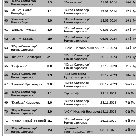
"Югра-Самотлор"
58
1:3
"Белогорье"
21.01.2024
18-й Ту
Нижневартовск
"Зенит" Санкт-
"Югра-Самотлор"
59
3:1
17.01.2024
17-й Ту
Петербург
Нижневартовск
"Локомотив"
"Югра-Самотлор"
60
3:0
13.01.2024
16-й Ту
Новосибирск
Нижневартовск
"Югра-Самотлор"
61
"Динамо" Москва
3:0
08.01.2024
15-й Ту
Нижневартовск
"Югра-Самотлор"
62
"Зенит" Казань
3:0
05.01.2024
14-й Ту
Нижневартовск
"Югра-Самотлор"
63
2:3
"Нова" Новокуйбышевск
27.12.2023
13-й Ту
Нижневартовск
"Югра-Самотлор"
64
"Шахтер" Солигорск
3:1
20.12.2023
12-й Ту
Нижневартовск
"Югра-Самотлор"
65
"Нефтяник"
3:0
17.12.2023
11-й Ту
Нижневартовск
"Югра-Самотлор"
"Газпром-Югра"
66
1:3
13.12.2023
10-й Ту
Нижневартовск
Сургутский район
"Югра-Самотлор"
67
"Енисей" Красноярск
3:0
08.12.2023
9-й Тур
Нижневартовск
"Югра-Самотлор"
68
3:1
"Урал" Уфа
28.11.2023
8-й Тур
Нижневартовск
"Югра-Самотлор"
69
"Кузбасс" Кемерово
3:0
23.11.2023
7-й Тур
Нижневартовск
"Югра-Самотлор"
70
3:0
"АСК" Нижний Новгород
18.11.2023
6-й Тур
Нижневартовск
"Югра-Самотлор"
71
"Факел" Новый Уренгой
3:1
15.11.2023
5-й Тур
Нижневартовск
"Югра-Самотлор"
"Динамо"
72
1:3
08.11.2023
4-й Тур
Нижневартовск
Ленинградксая обл.