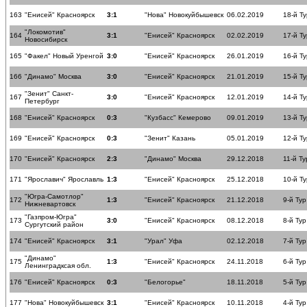
163
"Енисей" Красноярск
3:1
"Нова" Новокуйбышевск
06.02.2019
18-й Ту
"Локомотив"
164
3:1
"Енисей" Красноярск
02.02.2019
17-й Ту
Новосибирск
165
"Факел" Новый Уренгой
3:0
"Енисей" Красноярск
26.01.2019
16-й Ту
166
"Динамо" Москва
3:0
"Енисей" Красноярск
21.01.2019
15-й Ту
"Зенит" Санкт-
167
3:0
"Енисей" Красноярск
12.01.2019
14-й Ту
Петербург
168
"Енисей" Красноярск
0:3
"Кузбасс" Кемерово
09.01.2019
13-й Ту
169
"Енисей" Красноярск
0:3
"Зенит" Казань
05.01.2019
12-й Ту
170
"Енисей" Красноярск
2:3
"Динамо" Москва
29.12.2018
11-й Ту
171
"Ярославич" Ярославль
1:3
"Енисей" Красноярск
25.12.2018
10-й Ту
"Югра-Самотлор"
172
1:3
"Енисей" Красноярск
21.12.2018
9-й Тур
Нижневартовск
"Газпром-Югра"
173
3:0
"Енисей" Красноярск
08.12.2018
8-й Тур
Сургутский район
174
"Енисей" Красноярск
3:1
"Урал" Уфа
02.12.2018
7-й Тур
"Динамо"
175
1:3
"Енисей" Красноярск
24.11.2018
6-й Тур
Ленинградксая обл.
176
"Енисей" Красноярск
0:3
"Белогорье"
18.11.2018
5-й Тур
177
"Нова" Новокуйбышевск
3:1
"Енисей" Красноярск
10.11.2018
4-й Тур