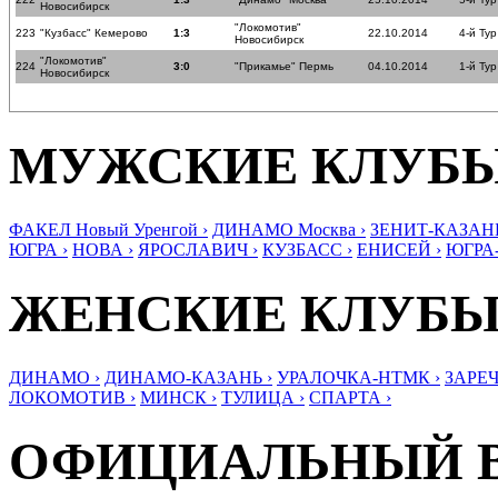
Новосибирск
"Локомотив"
223
"Кузбасс" Кемерово
1:3
22.10.2014
4-й Тур
Новосибирск
"Локомотив"
224
3:0
"Прикамье" Пермь
04.10.2014
1-й Тур
Новосибирск
МУЖСКИЕ КЛУБ
ФАКЕЛ Новый Уренгой ›
ДИНАМО Москва ›
ЗЕНИТ-КАЗАНЬ
ЮГРА ›
НОВА ›
ЯРОСЛАВИЧ ›
КУЗБАСС ›
ЕНИСЕЙ ›
ЮГРА
ЖЕНСКИЕ КЛУБ
ДИНАМО ›
ДИНАМО-КАЗАНЬ ›
УРАЛОЧКА-НТМК ›
ЗАРЕЧ
ЛОКОМОТИВ ›
МИНСК ›
ТУЛИЦА ›
СПАРТА ›
ОФИЦИАЛЬНЫЙ 