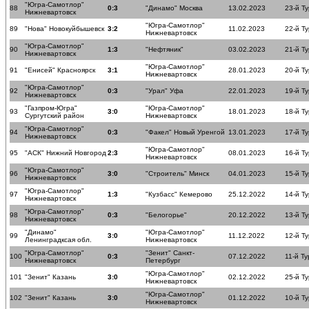
"Югра-Самотлор"
88
0:3
"Динамо" Москва
13.02.2023
23-й Ту
Нижневартовск
"Югра-Самотлор"
89
"Нова" Новокуйбышевск
3:2
11.02.2023
22-й Ту
Нижневартовск
"Югра-Самотлор"
90
1:3
"Нефтяник"
03.02.2023
21-й Ту
Нижневартовск
"Югра-Самотлор"
91
"Енисей" Красноярск
3:1
28.01.2023
20-й Ту
Нижневартовск
"Югра-Самотлор"
92
0:3
"Урал" Уфа
22.01.2023
19-й Ту
Нижневартовск
"Газпром-Югра"
"Югра-Самотлор"
93
3:0
18.01.2023
18-й Ту
Сургутский район
Нижневартовск
"Югра-Самотлор"
94
0:3
"Факел" Новый Уренгой
13.01.2023
17-й Ту
Нижневартовск
"Югра-Самотлор"
95
"АСК" Нижний Новгород
2:3
08.01.2023
16-й Ту
Нижневартовск
"Югра-Самотлор"
96
3:0
"Строитель" Минск
04.01.2023
15-й Ту
Нижневартовск
"Югра-Самотлор"
97
1:3
"Кузбасс" Кемерово
25.12.2022
14-й Ту
Нижневартовск
"Югра-Самотлор"
98
0:3
"Белогорье"
20.12.2022
13-й Ту
Нижневартовск
"Динамо"
"Югра-Самотлор"
99
3:0
11.12.2022
12-й Ту
Ленинградксая обл.
Нижневартовск
"Югра-Самотлор"
"Зенит" Санкт-
100
0:3
07.12.2022
11-й Ту
Нижневартовск
Петербург
"Югра-Самотлор"
101
"Зенит" Казань
3:0
02.12.2022
25-й Ту
Нижневартовск
"Югра-Самотлор"
102
"Зенит" Казань
3:0
01.12.2022
10-й Ту
Нижневартовск