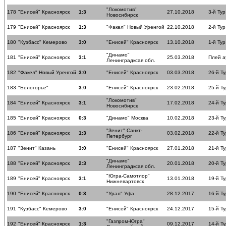
"Локомотив"
178
"Енисей" Красноярск
1:3
27.10.2018
3-й Тур
Новосибирск
179
"Енисей" Красноярск
1:3
"Факел" Новый Уренгой
22.10.2018
2-й Тур
180
"Кузбасс" Кемерово
3:0
"Енисей" Красноярск
13.10.2018
1-й Тур
"Динамо"
181
"Енисей" Красноярск
3:1
25.03.2018
Плей а
Ленинградксая обл.
182
"Факел" Новый Уренгой
3:0
"Енисей" Красноярск
03.03.2018
26-й Ту
183
"Белогорье"
3:0
"Енисей" Красноярск
23.02.2018
25-й Ту
"Локомотив"
184
"Енисей" Красноярск
3:1
17.02.2018
24-й Ту
Новосибирск
185
"Енисей" Красноярск
0:3
"Динамо" Москва
10.02.2018
23-й Ту
"Зенит" Санкт-
186
"Енисей" Красноярск
1:3
03.02.2018
22-й Ту
Петербург
187
"Зенит" Казань
3:0
"Енисей" Красноярск
27.01.2018
21-й Ту
"Динамо"
188
"Енисей" Красноярск
2:3
20.01.2018
20-й Ту
Ленинградксая обл.
"Югра-Самотлор"
189
"Енисей" Красноярск
3:1
13.01.2018
19-й Ту
Нижневартовск
190
"Енисей" Красноярск
0:3
"Урал" Уфа
28.12.2017
16-й Ту
191
"Кузбасс" Кемерово
3:0
"Енисей" Красноярск
24.12.2017
15-й Ту
"Газпром-Югра"
192
"Енисей" Красноярск
1:3
09.12.2017
14-й Ту