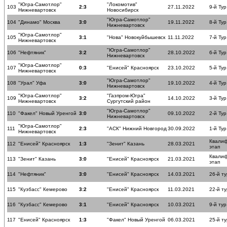
"Югра-Самотлор"
"Локомотив"
103
2:3
27.11.2022
9-й Тур
Нижневартовск
Новосибирск
"Югра-Самотлор"
104
"Динамо" Москва
3:0
19.11.2022
8-й Тур
Нижневартовск
"Югра-Самотлор"
105
3:1
"Нова" Новокуйбышевск
11.11.2022
7-й Тур
Нижневартовск
"Югра-Самотлор"
106
"Нефтяник"
3:2
28.10.2022
6-й Тур
Нижневартовск
"Югра-Самотлор"
107
0:3
"Енисей" Красноярск
23.10.2022
5-й Тур
Нижневартовск
"Югра-Самотлор"
108
"Урал" Уфа
3:0
19.10.2022
4-й Тур
Нижневартовск
"Югра-Самотлор"
"Газпром-Югра"
109
3:2
14.10.2022
3-й Тур
Нижневартовск
Сургутский район
"Югра-Самотлор"
110
"Факел" Новый Уренгой
3:0
09.10.2022
2-й Тур
Нижневартовск
"Югра-Самотлор"
111
2:3
"АСК" Нижний Новгород
30.09.2022
1-й Тур
Нижневартовск
Квали
112
"Енисей" Красноярск
1:3
"Зенит" Казань
28.03.2021
этап
Квали
113
"Зенит" Казань
3:0
"Енисей" Красноярск
21.03.2021
этап
114
"Нефтяник"
3:0
"Енисей" Красноярск
14.03.2021
26-й ту
115
"Кузбасс" Кемерово
3:2
"Енисей" Красноярск
11.03.2021
22-й ту
116
"Кузбасс" Кемерово
3:1
"Енисей" Красноярск
10.03.2021
9-й тур
117
"Енисей" Красноярск
1:3
"Факел" Новый Уренгой
06.03.2021
25-й ту