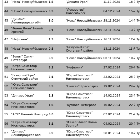
43
"Нова" Новокуйбышевск
1:3
"Динамо-Урал"
11.12.2024
16-й Ту
"Локомотив"
44
"Нова" Новокуйбышевск
0:3
04.12.2024
15-й Ту
Новосибирск
"Динамо"
45
3:0
"Нова" Новокуйбышевск
28.11.2024
14-й Ту
Ленинградксая обл.
"Факел Ямал" Новый
46
3:1
"Нова" Новокуйбышевск
23.11.2024
13-й Ту
Уренгой
47
"Нефтяник"
1:3
"Нова" Новокуйбышевск
16.11.2024
12-й Ту
"Газпром-Югра"
48
"Нова" Новокуйбышевск
0:3
13.11.2024
11-й Ту
Сургутский район
"Зенит" Санкт-
49
3:0
"Нова" Новокуйбышевск
06.11.2024
10-й Ту
Петербург
"Югра-Самотлор"
50
3:2
"Нефтяник"
27.02.2024
26-й Ту
Нижневартовск
"Газпром-Югра"
"Югра-Самотлор"
51
3:1
23.02.2024
25-й Ту
Сургутский район
Нижневартовск
"Югра-Самотлор"
52
0:3
"Енисей" Красноярск
19.02.2024
24-й Ту
Нижневартовск
"Югра-Самотлор"
53
"Динамо-Урал"
1:3
14.02.2024
23-й Ту
Нижневартовск
"Югра-Самотлор"
54
1:3
"Кузбасс" Кемерово
10.02.2024
22-й Ту
Нижневартовск
"Югра-Самотлор"
55
"АСК" Нижний Новгород
3:0
07.02.2024
21-й Ту
Нижневартовск
"Югра-Самотлор"
"Факел Ямал" Новый
56
3:1
04.02.2024
20-й Ту
Нижневартовск
Уренгой
"Динамо"
"Югра-Самотлор"
57
3:0
28.01.2024
19-й Ту
Ленинградксая обл.
Нижневартовск