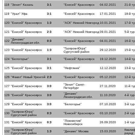
118
"Зенит" Казань
3:1
"Енисей" Красноярск
04.02.2021
21-й ту
119
"Урал" Уфа
3:1
"Енисей" Красноярск
17.01.2021
18-й ту
120
"Енисей" Красноярск
1:3
"АСК" Нижний Новгород
10.01.2021
17-й ту
121
"Енисей" Красноярск
2:3
"АСК" Нижний Новгород
09.01.2021
5-й тур
"Динамо"
122
0:3
"Енисей" Красноярск
04.01.2021
16-й ту
Ленинградксая обл.
"Газпром-Югра"
123
"Енисей" Красноярск
1:3
29.12.2020
15-й ту
Сургутский район
124
"Белогорье"
3:1
"Енисей" Красноярск
19.12.2020
14-й ту
125
"Енисей" Красноярск
3:1
"Нефтяник"
12.12.2020
13-й ту
126
"Факел" Новый Уренгой
2:3
"Енисей" Красноярск
05.12.2020
12-й ту
"Зенит" Санкт-
127
"Енисей" Красноярск
3:0
27.11.2020
11-й ту
Петербург
"Динамо"
128
"Енисей" Красноярск
3:0
11.10.2020
4-й тур
Ленинградксая обл.
129
"Енисей" Красноярск
3:0
"Белогорье"
07.10.2020
3-й тур
"Газпром-Югра"
130
0:3
"Енисей" Красноярск
03.10.2020
2-й тур
Сургутский район
"Локомотив"
131
"Енисей" Красноярск
0:3
26.09.2020
1-й тур
Новосибирск
"Газпром-Югра"
Квали
132
1:3
"Динамо" Москва
15.03.2020
Сургутский район
раунд