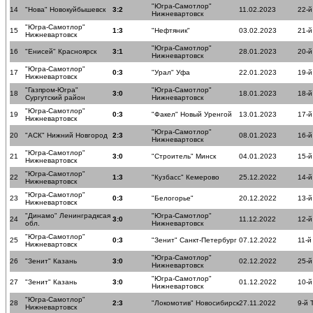
"Югра-Самотлор"
14
"Нова" Новокуйбышевск
3:2
11.02.2023
22-й
Нижневартовск
"Югра-Самотлор"
15
1:3
"Нефтяник"
03.02.2023
21-й
Нижневартовск
"Югра-Самотлор"
16
"Енисей" Красноярск
3:1
28.01.2023
20-й
Нижневартовск
"Югра-Самотлор"
17
0:3
"Урал" Уфа
22.01.2023
19-й
Нижневартовск
"Газпром-Югра"
"Югра-Самотлор"
18
3:0
18.01.2023
18-й
Сургутский район
Нижневартовск
"Югра-Самотлор"
19
0:3
"Факел" Новый Уренгой
13.01.2023
17-й
Нижневартовск
"Югра-Самотлор"
20
"АСК" Нижний Новгород
2:3
08.01.2023
16-й
Нижневартовск
"Югра-Самотлор"
21
3:0
"Строитель" Минск
04.01.2023
15-й
Нижневартовск
"Югра-Самотлор"
22
1:3
"Кузбасс" Кемерово
25.12.2022
14-й
Нижневартовск
"Югра-Самотлор"
23
0:3
"Белогорье"
20.12.2022
13-й
Нижневартовск
"Динамо" Ленинградксая
"Югра-Самотлор"
24
3:0
11.12.2022
12-й
обл.
Нижневартовск
"Югра-Самотлор"
25
0:3
"Зенит" Санкт-Петербург
07.12.2022
11-й
Нижневартовск
"Югра-Самотлор"
26
"Зенит" Казань
3:0
02.12.2022
25-й
Нижневартовск
"Югра-Самотлор"
27
"Зенит" Казань
3:0
01.12.2022
10-й
Нижневартовск
"Югра-Самотлор"
28
2:3
"Локомотив" Новосибирск
27.11.2022
9-й 
Нижневартовск