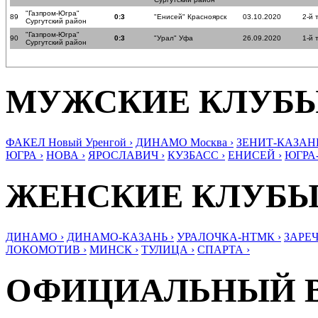
"Газпром-Югра"
89
0:3
"Енисей" Красноярск
03.10.2020
2-й 
Сургутский район
"Газпром-Югра"
90
0:3
"Урал" Уфа
26.09.2020
1-й 
Сургутский район
МУЖСКИЕ КЛУБ
ФАКЕЛ Новый Уренгой ›
ДИНАМО Москва ›
ЗЕНИТ-КАЗАНЬ
ЮГРА ›
НОВА ›
ЯРОСЛАВИЧ ›
КУЗБАСС ›
ЕНИСЕЙ ›
ЮГРА
ЖЕНСКИЕ КЛУБ
ДИНАМО ›
ДИНАМО-КАЗАНЬ ›
УРАЛОЧКА-НТМК ›
ЗАРЕЧ
ЛОКОМОТИВ ›
МИНСК ›
ТУЛИЦА ›
СПАРТА ›
ОФИЦИАЛЬНЫЙ 