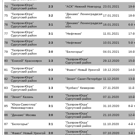
"Газпром-Югра"
74
2:3
"АСК" Нижний Новгород
23.01.2021
19-й
Сургутский район
"Газпром-Югра"
"Динамо" Ленинградксая
75
3:2
17.01.2021
18-й
Сургутский район
обл.
"Газпром-Югра"
"Динамо" Ленинградксая
76
3:1
16.01.2021
6-й 
Сургутский район
обл.
"Газпром-Югра"
77
3:1
"Нефтяник"
11.01.2021
17-й
Сургутский район
"Газпром-Югра"
78
2:3
"Нефтяник"
10.01.2021
5-й 
Сургутский район
"Газпром-Югра"
79
3:0
"Белогорье"
04.01.2021
16-й
Сургутский район
"Газпром-Югра"
80
"Енисей" Красноярск
1:3
29.12.2020
15-й
Сургутский район
"Газпром-Югра"
81
0:3
"Факел" Новый Уренгой
19.12.2020
14-й
Сургутский район
"Газпром-Югра"
82
1:3
"Зенит" Санкт-Петербург
11.12.2020
13-й
Сургутский район
"Газпром-Югра"
83
1:3
"Кузбасс" Кемерово
27.11.2020
11-й
Сургутский район
"Газпром-Югра"
84
"Зенит" Казань
3:0
07.11.2020
10-й
Сургутский район
"Югра-Самотлор"
"Газпром-Югра"
85
3:1
31.10.2020
8-й 
Нижневартовск
Сургутский район
"Газпром-Югра"
86
"Динамо" Москва
3:0
21.10.2020
12-й
Сургутский район
"Газпром-Югра"
87
"Белогорье"
3:1
11.10.2020
4-й 
Сургутский район
"Газпром-Югра"
88
"Факел" Новый Уренгой
3:0
07.10.2020
3-й 
Сургутский район