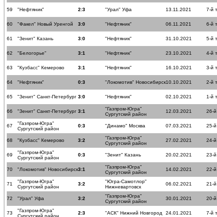
59
"Нефтяник"
2:3
"Урал" Уфа
13.11.2021
7-й 
60
"Факел" Новый Уренгой
3:0
"Нефтяник"
06.11.2021
6-й 
61
"Зенит" Казань
3:0
"Нефтяник"
31.10.2021
5-й 
62
"Белогорье"
3:1
"Нефтяник"
23.10.2021
4-й 
63
"Кузбасс" Кемерово
3:1
"Нефтяник"
16.10.2021
3-й 
64
"Нефтяник"
0:3
"Локомотив" Новосибирск
10.10.2021
2-й 
65
"Зенит" Санкт-Петербург
3:0
"Нефтяник"
02.10.2021
1-й 
"Газпром-Югра"
66
"Зенит" Санкт-Петербург
3:1
12.03.2021
26-й
Сургутский район
"Газпром-Югра"
67
0:3
"Динамо" Москва
07.03.2021
25-й
Сургутский район
"Газпром-Югра"
68
"Кузбасс" Кемерово
3:2
27.02.2021
24-й
Сургутский район
"Газпром-Югра"
69
0:3
"Зенит" Казань
20.02.2021
23-й
Сургутский район
"Газпром-Югра"
70
"Локомотив" Новосибирск
3:1
14.02.2021
22-й
Сургутский район
"Газпром-Югра"
"Югра-Самотлор"
71
3:2
06.02.2021
21-й
Сургутский район
Нижневартовск
"Газпром-Югра"
72
"Урал" Уфа
3:2
30.01.2021
20-й
Сургутский район
"Газпром-Югра"
73
2:3
"АСК" Нижний Новгород
24.01.2021
7-й 
Сургутский район