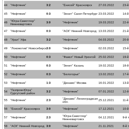
44
"Нефтяник"
3:2
"Енисей" Красноярск
27.03.2022
23-й
45
"Нефтяник"
0:3
"Зенит" Санкт-Петербург
23.03.2022
14-й
"Югра-Самотлор"
46
3:0
"Нефтяник"
19.03.2022
22-й
Нижневартовск
47
"Нефтяник"
0:3
"АСК" Нижний Новгород
13.03.2022
21-й
48
"Урал" Уфа
3:2
"Нефтяник"
04.03.2022
20-й
49
"Локомотив" Новосибирск
3:0
"Нефтяник"
02.03.2022
15-й
50
"Нефтяник"
0:3
"Факел" Новый Уренгой
25.02.2022
19-й
51
"Нефтяник"
0:3
"Зенит" Казань
19.02.2022
18-й
52
"Нефтяник"
0:3
"Белогорье"
13.02.2022
17-й
53
"Нефтяник"
1:3
"Динамо" Москва
16.01.2022
13-й
"Газпром-Югра"
54
3:2
"Нефтяник"
07.01.2022
12-й
Сургутский район
"Динамо" Ленинградксая
55
"Нефтяник"
2:3
25.12.2021
11-й
обл.
56
"Енисей" Красноярск
3:0
"Нефтяник"
17.12.2021
10-й
"Югра-Самотлор"
57
"Нефтяник"
2:3
04.12.2021
9-й 
Нижневартовск
58
"АСК" Нижний Новгород
3:0
"Нефтяник"
21.11.2021
8-й 