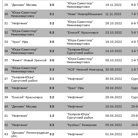
"Югра-Самотлор"
29
"Динамо" Москва
3:0
19.11.2022
8-й 
Нижневартовск
"Югра-Самотлор"
30
3:1
"Нова" Новокуйбышевск
11.11.2022
7-й 
Нижневартовск
"Югра-Самотлор"
31
"Нефтяник"
3:2
28.10.2022
6-й 
Нижневартовск
"Югра-Самотлор"
32
0:3
"Енисей" Красноярск
23.10.2022
5-й 
Нижневартовск
"Югра-Самотлор"
33
"Урал" Уфа
3:0
19.10.2022
4-й 
Нижневартовск
"Югра-Самотлор"
"Газпром-Югра"
34
3:2
14.10.2022
3-й 
Нижневартовск
Сургутский район
"Югра-Самотлор"
35
"Факел" Новый Уренгой
3:0
09.10.2022
2-й 
Нижневартовск
"Югра-Самотлор"
36
2:3
"АСК" Нижний Новгород
30.09.2022
1-й 
Нижневартовск
"Газпром-Югра"
37
3:1
"Нефтяник"
30.04.2022
Сург
Сургутский район
38
"Нефтяник"
0:3
"Урал" Уфа
29.04.2022
Сург
39
"Енисей" Красноярск
3:2
"Нефтяник"
28.04.2022
Сург
40
"Динамо" Москва
3:0
"Нефтяник"
16.04.2022
26-й
"Газпром-Югра"
41
"Нефтяник"
1:3
09.04.2022
25-й
Сургутский район
42
"Нефтяник"
3:2
"Кузбасс" Кемерово
05.04.2022
16-й
"Динамо" Ленинградксая
43
3:2
"Нефтяник"
01.04.2022
24-й
обл.