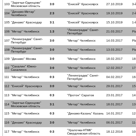
"Заречье-Одинцово"
103
3:0
"Енисей" Красноярск
27.10.2019
3-
Московская область
"Динамо-Метар"
104
2:3
"Енисей" Красноярск
19.10.2019
2-
Челябинск
105
"Динамо" Краснодар
3:1
"Енисей" Красноярск
15.10.2019
1-
"Ленинградка" Санкт-
106
"Метар" Челябинск
1:3
21.03.2017
Pl
Петербург
"Ленинградка" Санкт-
107
3:0
"Метар" Челябинск
14.03.2017
Pl
Петербург
"Ленинградка" Санкт-
108
3:0
"Метар" Челябинск
13.03.2017
Pl
Петербург
109
"Динамо" Москва
3:0
"Метар" Челябинск
18.02.2017
18
"Сахалин" Южно-
110
3:0
"Метар" Челябинск
12.02.2017
17
Сахалинск
"Ленинградка" Санкт-
111
"Метар" Челябинск
0:3
04.02.2017
16
Петербург
112
"Енисей" Красноярск
3:0
"Метар" Челябинск
29.01.2017
15
113
"Метар" Челябинск
0:3
"Протон" Саратов
23.01.2017
14
"Заречье-Одинцово"
114
3:1
"Метар" Челябинск
18.01.2017
13
Московская область
115
"Метар" Челябинск
0:3
"Динамо-Казань" Казань
14.01.2017
12
116
"Динамо" Краснодар
3:0
"Метар" Челябинск
06.01.2017
11
"Уралочка-НТМК"
117
"Метар" Челябинск
0:3
18.12.2016
10
Свердловская область