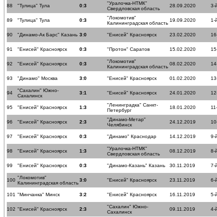
"Уралочка-НТМК"
88
"Тулица" Тула
0:3
28.09.2020
3-
Свердловская область
"Локомотив"
89
"Тулица" Тула
0:3
19.09.2020
1-
Калининградская область
90
"Динамо-Ак Барс" Казань
3:0
"Енисей" Красноярск
23.02.2020
16
91
"Енисей" Красноярск
0:3
"Протон" Саратов
15.02.2020
15
"Локомотив"
92
"Енисей" Красноярск
0:3
08.02.2020
14
Калининградская область
93
"Динамо" Москва
3:0
"Енисей" Красноярск
01.02.2020
13
"Сахалин" Южно-
94
3:1
"Енисей" Красноярск
24.01.2020
12
Сахалинск
"Ленинградка" Санкт-
95
"Енисей" Красноярск
1:3
18.01.2020
11
Петербург
"Динамо-Метар"
96
"Енисей" Красноярск
2:3
24.12.2019
10
Челябинск
97
"Енисей" Красноярск
0:3
"Динамо" Краснодар
14.12.2019
9-
"Уралочка-НТМК"
98
"Енисей" Красноярск
1:3
08.12.2019
8-
Свердловская область
99
"Енисей" Красноярск
0:3
"Динамо-Казань" Казань
30.11.2019
7-
"Локомотив"
100
3:0
"Енисей" Красноярск
23.11.2019
6-
Калининградская область
101
"Минчанка" Минск
3:2
"Енисей" Красноярск
16.11.2019
5-
"Сахалин" Южно-
102
"Енисей" Красноярск
2:3
09.11.2019
4-
Сахалинск