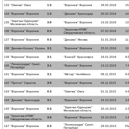
133
"Омичка" Омск
1:3
"Воронеж" Воронеж
28.02.2016
15
134
"Воронеж" Воронеж
1:3
"Динамо" Краснодар
20.02.2016
14
"Заречье-Одинцово"
135
3:0
"Воронеж" Воронеж
14.02.2016
13
Московская область
"Уралочка-НТМК"
136
"Воронеж" Воронеж
0:3
07.02.2016
12
Свердловская область
137
"Воронеж" Воронеж
0:3
"Динамо" Москва
31.01.2016
11
138
"Динамо-Казань" Казань
3:1
"Воронеж" Воронеж
25.01.2016
10
139
"Воронеж" Воронеж
3:1
"Енисей" Красноярск
16.01.2016
9-
"Ленинградка" Санкт-
140
3:1
"Воронеж" Воронеж
13.12.2015
7-
Петербург
141
"Воронеж" Воронеж
3:1
"Метар" Челябинск
08.11.2015
6-
142
"Протон" Саратов
3:0
"Воронеж" Воронеж
04.11.2015
5-
143
"Воронеж" Воронеж
0:3
"Омичка" Омск
01.11.2015
4-
144
"Динамо" Краснодар
3:1
"Воронеж" Воронеж
24.10.2015
3-
"Заречье-Одинцово"
145
"Воронеж" Воронеж
0:3
20.10.2015
2-
Московская область
"Уралочка-НТМК"
146
3:0
"Воронеж" Воронеж
16.10.2015
1-
Свердловская область
"Ленинградка" Санкт-
147
"Воронеж" Воронеж
0:3
26.03.2015
Pl
Петербург