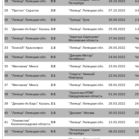
28
"Липецк" Липецкая обл.
0:3
16.10.2022
4-
Петербург
29
"Протон" Саратов
3:0
"Липецк" Липецкая обл.
07.10.2022
3-
30
"Липецк" Липецкая обл.
0:3
"Тулица" Тула
30.09.2022
2-
31
"Динамо-Ак Барс" Казань
3:0
"Липецк" Липецкая обл.
25.09.2022
1-
"Заречье-Одинцово"
32
"Липецк" Липецкая обл.
3:2
27.04.2022
Че
Московская область
33
"Енисей" Красноярск
1:3
"Липецк" Липецкая обл.
26.04.2022
Че
"Динамо-Метар"
34
"Липецк" Липецкая обл.
0:3
24.04.2022
Че
Челябинск
35
"Минчанка" Минск
3:0
"Липецк" Липецкая обл.
23.04.2022
Че
"Спарта" Нижний
36
"Липецк" Липецкая обл.
3:1
22.04.2022
Че
Новгород
37
"Минчанка" Минск
2:3
"Липецк" Липецкая обл.
09.04.2022
26
"Уралочка-НТМК"
38
"Липецк" Липецкая обл.
0:3
01.04.2022
25
Свердловская область
39
"Динамо-Ак Барс" Казань
3:1
"Липецк" Липецкая обл.
26.03.2022
24
40
"Липецк" Липецкая обл.
1:3
"Динамо" Москва
20.03.2022
23
"Локомотив"
41
3:0
"Липецк" Липецкая обл.
12.03.2022
22
Калининградская область
"Ленинградка" Санкт-
42
"Липецк" Липецкая обл.
0:3
08.03.2022
16
Петербург