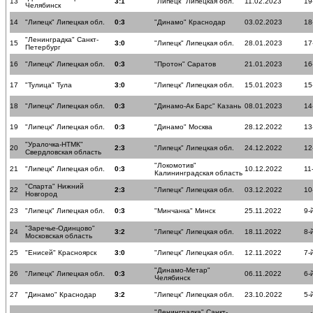
13
3:1
"Липецк" Липецкая обл.
11.02.2023
19
Челябинск
14
"Липецк" Липецкая обл.
0:3
"Динамо" Краснодар
03.02.2023
18
"Ленинградка" Санкт-
15
3:0
"Липецк" Липецкая обл.
28.01.2023
17
Петербург
16
"Липецк" Липецкая обл.
0:3
"Протон" Саратов
21.01.2023
16
17
"Тулица" Тула
3:0
"Липецк" Липецкая обл.
15.01.2023
15
18
"Липецк" Липецкая обл.
0:3
"Динамо-Ак Барс" Казань
08.01.2023
14
19
"Липецк" Липецкая обл.
0:3
"Динамо" Москва
28.12.2022
13
"Уралочка-НТМК"
20
2:3
"Липецк" Липецкая обл.
24.12.2022
12
Свердловская область
"Локомотив"
21
"Липецк" Липецкая обл.
0:3
10.12.2022
11
Калининградская область
"Спарта" Нижний
22
2:3
"Липецк" Липецкая обл.
03.12.2022
10
Новгород
23
"Липецк" Липецкая обл.
0:3
"Минчанка" Минск
25.11.2022
9-
"Заречье-Одинцово"
24
3:2
"Липецк" Липецкая обл.
18.11.2022
8-
Московская область
25
"Енисей" Красноярск
3:0
"Липецк" Липецкая обл.
12.11.2022
7-
"Динамо-Метар"
26
"Липецк" Липецкая обл.
0:3
06.11.2022
6-
Челябинск
27
"Динамо" Краснодар
3:2
"Липецк" Липецкая обл.
23.10.2022
5-
"Ленинградка" Санкт-