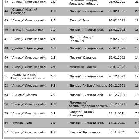
"Заречье-Одинцово"
43
"Липецк" Липецкая обл.
1:3
05.03.2022
21
Московская область
"Спарта" Нижний
44
0:3
"Липецк" Липецкая обл.
26.02.2022
20
Новгород
45
"Липецк" Липецкая обл.
0:3
"Тулица" Тула
20.02.2022
19
46
"Енисей" Красноярск
3:0
"Липецк" Липецкая обл.
12.02.2022
18
"Динамо-Метар"
47
"Липецк" Липецкая обл.
3:1
06.02.2022
17
Челябинск
48
"Динамо" Краснодар
1:3
"Липецк" Липецкая обл.
22.01.2022
15
49
"Липецк" Липецкая обл.
1:3
"Протон" Саратов
15.01.2022
14
50
"Липецк" Липецкая обл.
3:1
"Минчанка" Минск
08.01.2022
13
"Уралочка-НТМК"
51
3:0
"Липецк" Липецкая обл.
26.12.2021
12
Свердловская область
52
"Липецк" Липецкая обл.
0:3
"Динамо-Ак Барс" Казань
16.12.2021
11
53
"Динамо" Москва
3:0
"Липецк" Липецкая обл.
13.12.2021
10
"Локомотив"
54
"Липецк" Липецкая обл.
0:3
05.12.2021
9-
Калининградская область
"Спарта" Нижний
55
"Липецк" Липецкая обл.
1:3
21.11.2021
7-
Новгород
56
"Тулица" Тула
3:0
"Липецк" Липецкая обл.
14.11.2021
6-
57
"Липецк" Липецкая обл.
3:2
"Енисей" Красноярск
07.11.2021
5-