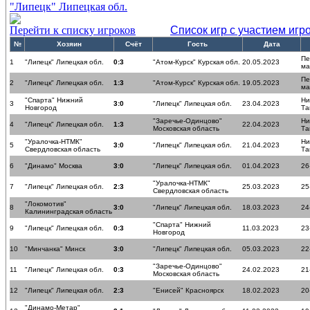
"Липецк" Липецкая обл.
Перейти к списку игроков
Список игр с участием игр
№
Хозяин
Счёт
Гость
Дата
Пе
1
"Липецк" Липецкая обл.
0:3
"Атом-Курск" Курская обл.
20.05.2023
ма
Пе
2
"Липецк" Липецкая обл.
1:3
"Атом-Курск" Курская обл.
19.05.2023
ма
"Спарта" Нижний
Ни
3
3:0
"Липецк" Липецкая обл.
23.04.2023
Новгород
Та
"Заречье-Одинцово"
Ни
4
"Липецк" Липецкая обл.
1:3
22.04.2023
Московская область
Та
"Уралочка-НТМК"
Ни
5
3:0
"Липецк" Липецкая обл.
21.04.2023
Свердловская область
Та
6
"Динамо" Москва
3:0
"Липецк" Липецкая обл.
01.04.2023
26
"Уралочка-НТМК"
7
"Липецк" Липецкая обл.
2:3
25.03.2023
25
Свердловская область
"Локомотив"
8
3:0
"Липецк" Липецкая обл.
18.03.2023
24
Калининградская область
"Спарта" Нижний
9
"Липецк" Липецкая обл.
0:3
11.03.2023
23
Новгород
10
"Минчанка" Минск
3:0
"Липецк" Липецкая обл.
05.03.2023
22
"Заречье-Одинцово"
11
"Липецк" Липецкая обл.
0:3
24.02.2023
21
Московская область
12
"Липецк" Липецкая обл.
2:3
"Енисей" Красноярск
18.02.2023
20
"Динамо-Метар"