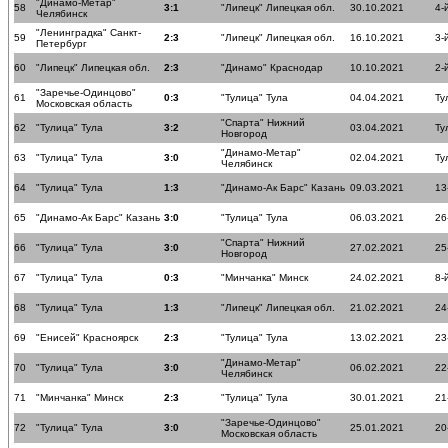
"Динамо-Метар"
58
3:1
"Липецк" Липецкая обл.
30.10.2021
4-
Челябинск
"Ленинградка" Санкт-
59
2:3
"Липецк" Липецкая обл.
16.10.2021
3-
Петербург
60
"Липецк" Липецкая обл.
2:3
"Динамо" Краснодар
10.10.2021
2-
"Заречье-Одинцово"
61
0:3
"Тулица" Тула
04.04.2021
Ту
Московская область
"Спарта" Нижний
62
"Тулица" Тула
3:2
03.04.2021
Ту
Новгород
"Динамо-Метар"
63
"Тулица" Тула
3:0
02.04.2021
Ту
Челябинск
64
"Тулица" Тула
1:3
"Динамо-Ак Барс" Казань
09.03.2021
13
65
"Динамо-Ак Барс" Казань
3:0
"Тулица" Тула
06.03.2021
26
"Спарта" Нижний
66
"Тулица" Тула
3:0
27.02.2021
25
Новгород
67
"Тулица" Тула
0:3
"Минчанка" Минск
24.02.2021
8-
68
"Тулица" Тула
1:3
"Липецк" Липецкая обл.
21.02.2021
24
69
"Енисей" Красноярск
2:3
"Тулица" Тула
13.02.2021
23
"Динамо-Метар"
70
"Тулица" Тула
3:0
06.02.2021
22
Челябинск
71
"Минчанка" Минск
2:3
"Тулица" Тула
30.01.2021
21
"Заречье-Одинцово"
72
"Тулица" Тула
3:0
25.01.2021
20
Московская область