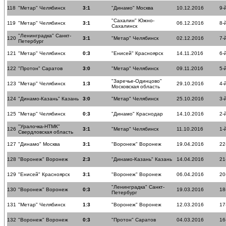
118
"Метар" Челябинск
3:1
"Динамо" Москва
10.12.2016
9-
"Сахалин" Южно-
119
"Метар" Челябинск
3:1
06.12.2016
8-
Сахалинск
"Ленинградка" Санкт-
120
3:1
"Метар" Челябинск
02.12.2016
7-
Петербург
121
"Метар" Челябинск
0:3
"Енисей" Красноярск
14.11.2016
6-
122
"Протон" Саратов
3:0
"Метар" Челябинск
09.11.2016
5-
"Заречье-Одинцово"
123
"Метар" Челябинск
1:3
29.10.2016
4-
Московская область
124
"Динамо-Казань" Казань
3:0
"Метар" Челябинск
25.10.2016
3-
125
"Метар" Челябинск
0:3
"Динамо" Краснодар
14.10.2016
2-
"Уралочка-НТМК"
126
3:1
"Метар" Челябинск
11.10.2016
1-
Свердловская область
127
"Динамо" Москва
3:1
"Воронеж" Воронеж
19.04.2016
22
128
"Воронеж" Воронеж
2:3
"Динамо-Казань" Казань
14.04.2016
21
129
"Енисей" Красноярск
3:1
"Воронеж" Воронеж
06.04.2016
20
"Ленинградка" Санкт-
130
"Воронеж" Воронеж
0:3
19.03.2016
18
Петербург
131
"Метар" Челябинск
1:3
"Воронеж" Воронеж
12.03.2016
17
132
"Воронеж" Воронеж
0:3
"Протон" Саратов
04.03.2016
16