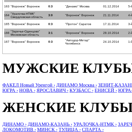
163
"Воронеж" Воронеж
0:3
"Динамо" Москва
01.12.2014
5-
"Уралочка-НТМК"
164
3:0
"Воронеж" Воронеж
21.11.2014
4-
Свердловская область
165
"Воронеж" Воронеж
0:3
"Протон" Саратов
17.11.2014
3-
"Заречье-Одинцово"
166
3:1
"Воронеж" Воронеж
28.10.2014
2-
Московская область
"Автодор-Метар"
167
"Воронеж" Воронеж
0:3
24.10.2014
1-
Челябинск
МУЖСКИЕ КЛУБ
ФАКЕЛ Новый Уренгой ›
ДИНАМО Москва ›
ЗЕНИТ-КАЗАНЬ
ЮГРА ›
НОВА ›
ЯРОСЛАВИЧ ›
КУЗБАСС ›
ЕНИСЕЙ ›
ЮГРА
ЖЕНСКИЕ КЛУБ
ДИНАМО ›
ДИНАМО-КАЗАНЬ ›
УРАЛОЧКА-НТМК ›
ЗАРЕЧ
ЛОКОМОТИВ ›
МИНСК ›
ТУЛИЦА ›
СПАРТА ›