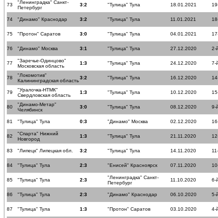
"Ленинградка" Санкт-
73
3:2
"Тулица" Тула
18.01.2021
19
Петербург
74
"Динамо" Краснодар
3:2
"Тулица" Тула
11.01.2021
18
75
"Протон" Саратов
3:0
"Тулица" Тула
04.01.2021
17
76
"Динамо" Москва
3:1
"Тулица" Тула
27.12.2020
2-
"Заречье-Одинцово"
77
1:3
"Тулица" Тула
24.12.2020
7-
Московская область
"Локомотив"
78
3:2
"Тулица" Тула
16.12.2020
14
Калининградская область
"Уралочка-НТМК"
79
1:3
"Тулица" Тула
10.12.2020
15
Свердловская область
"Динамо-Метар"
80
3:0
"Тулица" Тула
08.12.2020
9-
Челябинск
81
"Тулица" Тула
0:3
"Динамо" Москва
02.12.2020
16
"Спарта" Нижний
82
1:3
"Тулица" Тула
21.11.2020
12
Новгород
83
"Липецк" Липецкая обл.
3:2
"Тулица" Тула
14.11.2020
11
84
"Тулица" Тула
2:3
"Енисей" Красноярск
07.11.2020
10
"Ленинградка" Санкт-
85
"Тулица" Тула
2:3
11.10.2020
6-
Петербург
86
"Тулица" Тула
2:3
"Динамо" Краснодар
06.10.2020
5-
87
"Тулица" Тула
1:3
"Протон" Саратов
03.10.2020
4-