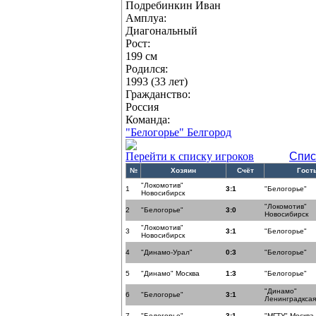
Подребинкин Иван
Амплуа:
Диагональный
Рост:
199 см
Родился:
1993 (33 лет)
Гражданство:
Россия
Команда:
"Белогорье" Белгород
Перейти к списку игроков
Спис
№
Хозяин
Счёт
Гост
"Локомотив"
1
3:1
"Белогорье"
Новосибирск
"Локомотив"
2
"Белогорье"
3:0
Новосибирск
"Локомотив"
3
3:1
"Белогорье"
Новосибирск
4
"Динамо-Урал"
0:3
"Белогорье"
5
"Динамо" Москва
1:3
"Белогорье"
"Динамо"
6
"Белогорье"
3:1
Ленинградксая
7
"Белогорье"
3:1
"МГТУ" Москва