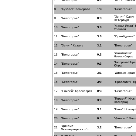
8
"Кузбасс" Кемерово
1:3
"Белогорье"
"Зенит" Санкт-
9
"Белогорье"
0:3
Петербург
"Факел Ямал" 
10
"Белогорье"
3:0
Уренгой
11
"Белогорье"
3:0
"Оренбуржье"
12
"Зенит" Казань
3:1
"Белогорье"
"Локомотив"
13
"Белогорье"
0:3
Новосибирск
"Газпром-Югра
14
"Белогорье"
0:3
Югра
15
"Белогорье"
3:1
"Динамо-Урал"
16
"Белогорье"
3:0
"Ярославич" Я
17
"Енисей" Красноярск
0:3
"Белогорье"
"Горький" Ниж
18
"Белогорье"
3:0
Новгород
19
"Белогорье"
3:1
"Нова" Новоку
20
"Белогорье"
0:3
"Динамо" Моск
"Динамо"
21
3:2
"Белогорье"
Ленинградксая обл.