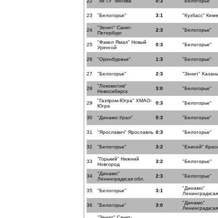
22
"МГТУ" Москва
0:3
"Белогорье"
23
"Белогорье"
3:1
"Кузбасс" Кем
"Зенит" Санкт-
24
2:3
"Белогорье"
Петербург
"Факел Ямал" Новый
25
0:3
"Белогорье"
Уренгой
26
"Оренбуржье"
1:3
"Белогорье"
27
"Белогорье"
2:3
"Зенит" Казан
"Локомотив"
28
3:0
"Белогорье"
Новосибирск
"Газпром-Югра" ХМАО-
29
0:3
"Белогорье"
Югра
30
"Динамо-Урал"
0:3
"Белогорье"
31
"Ярославич" Ярославль
0:3
"Белогорье"
32
"Белогорье"
3:2
"Енисей" Крас
"Горький" Нижний
33
3:2
"Белогорье"
Новгород
"Динамо"
34
2:3
"Белогорье"
Ленинградксая обл.
"Динамо"
35
"Белогорье"
3:1
Ленинградксая
"Динамо"
36
"Белогорье"
3:0
Ленинградксая
"Зенит" Санкт-