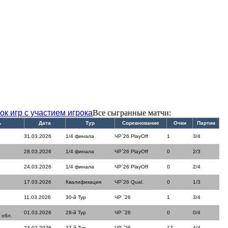
ок игр с участием игрока
Все сыгранные матчи:
ь
Дата
Тур
Соревнование
Очки
Партии
31.03.2026
1/4 финала
ЧР`26 PlayOff
1
3/4
28.03.2026
1/4 финала
ЧР`26 PlayOff
0
2/3
24.03.2026
1/4 финала
ЧР`26 PlayOff
0
2/4
17.03.2026
Квалификация
ЧР`26 Qual.
0
1/3
11.03.2026
30-й Тур
ЧР `26
1
3/4
01.03.2026
28-й Тур
ЧР `26
0
0/4
 обл.
24.02.2026
27-й Тур
ЧР `26
17
4/4