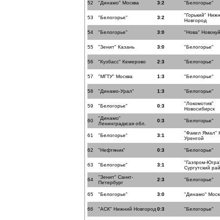
52
"Динамо" Москва
3:2
"Белогорье"
"Горький" Ниж
53
"Белогорье"
3:2
Новгород
54
"Белогорье"
3:0
"Нова" Новоку
55
"Зенит" Казань
3:0
"Белогорье"
56
"Кузбасс" Кемерово
2:3
"Белогорье"
57
"МГТУ" Москва
1:3
"Белогорье"
58
"Динамо-Урал"
1:3
"Белогорье"
"Локомотив"
59
"Белогорье"
0:3
Новосибирск
"Динамо"
60
0:3
"Белогорье"
Ленинградксая обл.
"Факел Ямал" 
61
"Белогорье"
3:1
Уренгой
62
"Нефтяник"
0:3
"Белогорье"
"Газпром-Югра
63
"Белогорье"
3:1
Сургутский ра
"Зенит" Санкт-
64
2:3
"Белогорье"
Петербург
65
"Белогорье"
3:0
"Динамо" Моск
66
"АСК" Нижний Новгород
0:3
"Белогорье"