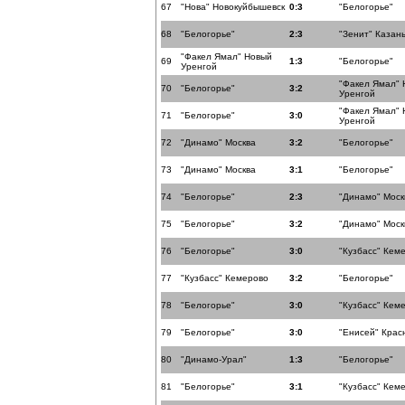
67
"Нова" Новокуйбышевск
0:3
"Белогорье"
68
"Белогорье"
2:3
"Зенит" Казан
"Факел Ямал" Новый
69
1:3
"Белогорье"
Уренгой
"Факел Ямал" 
70
"Белогорье"
3:2
Уренгой
"Факел Ямал" 
71
"Белогорье"
3:0
Уренгой
72
"Динамо" Москва
3:2
"Белогорье"
73
"Динамо" Москва
3:1
"Белогорье"
74
"Белогорье"
2:3
"Динамо" Моск
75
"Белогорье"
3:2
"Динамо" Моск
76
"Белогорье"
3:0
"Кузбасс" Кем
77
"Кузбасс" Кемерово
3:2
"Белогорье"
78
"Белогорье"
3:0
"Кузбасс" Кем
79
"Белогорье"
3:0
"Енисей" Крас
80
"Динамо-Урал"
1:3
"Белогорье"
81
"Белогорье"
3:1
"Кузбасс" Кем