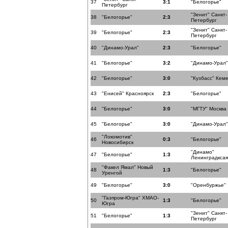
37
3:1
"Белогорье"
Петербург
"Зенит" Санкт-
38
"Белогорье"
2:3
Петербург
"Зенит" Санкт-
39
"Белогорье"
2:3
Петербург
40
"Динамо-Урал"
2:3
"Белогорье"
41
"Белогорье"
3:2
"Динамо-Урал"
42
"Белогорье"
3:0
"Кузбасс" Кем
43
"Енисей" Красноярск
2:3
"Белогорье"
44
"Белогорье"
3:0
"МГТУ" Москва
45
"Белогорье"
3:0
"Динамо-Урал"
"Локомотив"
46
0:3
"Белогорье"
Новосибирск
"Динамо"
47
"Белогорье"
1:3
Ленинградксая
"Факел Ямал" Новый
48
1:3
"Белогорье"
Уренгой
49
"Белогорье"
3:0
"Оренбуржье"
"Газпром-Югра" ХМАО-
50
1:3
"Белогорье"
Югра
"Зенит" Санкт-
51
"Белогорье"
1:3
Петербург