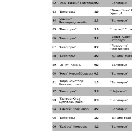
82
"АСК" Нижний Новгород
0:3
"Белогорье"
"Факел Ямал" 
83
"Белогорье"
3:0
Уренгой
"Динамо"
84
2:3
"Белогорье"
Ленинградксая обл.
85
"Белогорье"
3:0
"Шахтер" Соли
"Зенит" Санкт-
86
"Белогорье"
3:2
Петербург
"Локомотив"
87
"Белогорье"
3:2
Новосибирск
88
"Белогорье"
3:2
"Динамо" Моск
89
"Зенит" Казань
0:3
"Белогорье"
90
"Нова" Новокуйбышевск
0:3
"Белогорье"
"Югра-Самотлор"
91
1:3
"Белогорье"
Нижневартовск
92
"Белогорье"
3:0
"Нефтяник"
"Газпром-Югра"
93
0:3
"Белогорье"
Сургутский район
94
"Енисей" Красноярск
3:2
"Белогорье"
95
"Белогорье"
1:3
"Динамо-Урал"
96
"Кузбасс" Кемерово
3:2
"Белогорье"