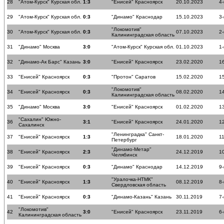
28
"Атом-Курск" Курская обл.
1:3
"Енисей" Красноярск
20.10.2023
4-
29
"Атом-Курск" Курская обл.
0:3
"Динамо" Краснодар
15.10.2023
3-
"Локомотив"
30
"Атом-Курск" Курская обл.
0:3
07.10.2023
2-
Калининградская область
31
"Динамо" Москва
3:0
"Атом-Курск" Курская обл.
01.10.2023
1-
32
"Динамо-Ак Барс" Казань
3:0
"Енисей" Красноярск
23.02.2020
16
33
"Енисей" Красноярск
0:3
"Протон" Саратов
15.02.2020
15
"Локомотив"
34
"Енисей" Красноярск
0:3
08.02.2020
14
Калининградская область
35
"Динамо" Москва
3:0
"Енисей" Красноярск
01.02.2020
13
"Сахалин" Южно-
36
3:1
"Енисей" Красноярск
24.01.2020
12
Сахалинск
"Ленинградка" Санкт-
37
"Енисей" Красноярск
1:3
18.01.2020
11
Петербург
"Динамо-Метар"
38
"Енисей" Красноярск
2:3
24.12.2019
10
Челябинск
39
"Енисей" Красноярск
0:3
"Динамо" Краснодар
14.12.2019
9-
"Уралочка-НТМК"
40
"Енисей" Красноярск
1:3
08.12.2019
8-
Свердловская область
41
"Енисей" Красноярск
0:3
"Динамо-Казань" Казань
30.11.2019
7-
"Локомотив"
42
3:0
"Енисей" Красноярск
23.11.2019
6-
Калининградская область