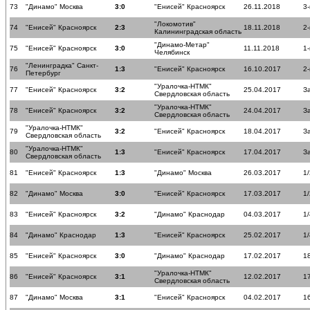
73
"Динамо" Москва
3:0
"Енисей" Красноярск
26.11.2018
3-
"Локомотив"
74
"Енисей" Красноярск
2:3
18.11.2018
2-
Калининградская область
"Динамо-Метар"
75
"Енисей" Красноярск
3:0
11.11.2018
1-
Челябинск
"Ленинградка" Санкт-
76
1:3
"Енисей" Красноярск
16.10.2017
2-
Петербург
"Уралочка-НТМК"
77
"Енисей" Красноярск
3:2
25.04.2017
З
Свердловская область
"Уралочка-НТМК"
78
"Енисей" Красноярск
3:2
24.04.2017
З
Свердловская область
"Уралочка-НТМК"
79
3:2
"Енисей" Красноярск
18.04.2017
З
Свердловская область
"Уралочка-НТМК"
80
1:3
"Енисей" Красноярск
17.04.2017
З
Свердловская область
81
"Енисей" Красноярск
1:3
"Динамо" Москва
26.03.2017
1
82
"Динамо" Москва
3:0
"Енисей" Красноярск
17.03.2017
1
83
"Енисей" Красноярск
3:2
"Динамо" Краснодар
04.03.2017
1
84
"Динамо" Краснодар
1:3
"Енисей" Красноярск
25.02.2017
1
85
"Енисей" Красноярск
3:0
"Динамо" Краснодар
17.02.2017
18
"Уралочка-НТМК"
86
"Енисей" Красноярск
3:1
12.02.2017
17
Свердловская область
87
"Динамо" Москва
3:1
"Енисей" Красноярск
04.02.2017
16