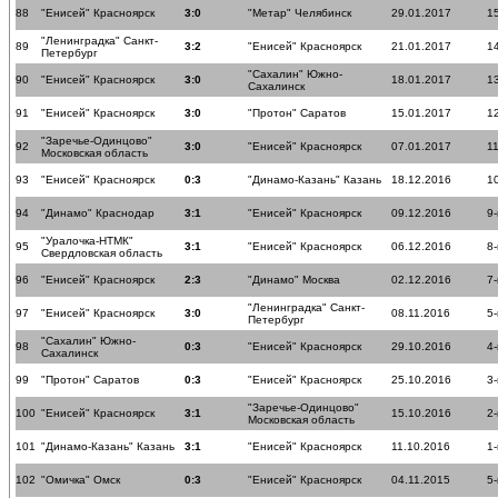
88
"Енисей" Красноярск
3:0
"Метар" Челябинск
29.01.2017
15
"Ленинградка" Санкт-
89
3:2
"Енисей" Красноярск
21.01.2017
14
Петербург
"Сахалин" Южно-
90
"Енисей" Красноярск
3:0
18.01.2017
13
Сахалинск
91
"Енисей" Красноярск
3:0
"Протон" Саратов
15.01.2017
12
"Заречье-Одинцово"
92
3:0
"Енисей" Красноярск
07.01.2017
11
Московская область
93
"Енисей" Красноярск
0:3
"Динамо-Казань" Казань
18.12.2016
10
94
"Динамо" Краснодар
3:1
"Енисей" Красноярск
09.12.2016
9-
"Уралочка-НТМК"
95
3:1
"Енисей" Красноярск
06.12.2016
8-
Свердловская область
96
"Енисей" Красноярск
2:3
"Динамо" Москва
02.12.2016
7-
"Ленинградка" Санкт-
97
"Енисей" Красноярск
3:0
08.11.2016
5-
Петербург
"Сахалин" Южно-
98
0:3
"Енисей" Красноярск
29.10.2016
4-
Сахалинск
99
"Протон" Саратов
0:3
"Енисей" Красноярск
25.10.2016
3-
"Заречье-Одинцово"
100
"Енисей" Красноярск
3:1
15.10.2016
2-
Московская область
101
"Динамо-Казань" Казань
3:1
"Енисей" Красноярск
11.10.2016
1-
102
"Омичка" Омск
0:3
"Енисей" Красноярск
04.11.2015
5-