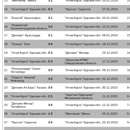
13
"Минчанка" Минск
3:2
"Атом-Курск" Курская обл.
03.02.2024
19
14
"Атом-Курск" Курская обл.
0:3
"Протон" Саратов
27.01.2024
18
15
"Енисей" Красноярск
3:1
"Атом-Курск" Курская обл.
20.01.2024
17
"Локомотив"
16
3:0
"Атом-Курск" Курская обл.
12.01.2024
16
Калининградская область
17
"Динамо" Краснодар
3:1
"Атом-Курск" Курская обл.
08.01.2024
15
18
"Тулица" Тула
3:0
"Атом-Курск" Курская обл.
29.12.2023
13
19
"Атом-Курск" Курская обл.
0:3
"Динамо" Москва
25.12.2023
14
"Уралочка-НТМК"
20
"Атом-Курск" Курская обл.
0:3
17.12.2023
12
Свердловская область
"Ленинградка" Санкт-
21
3:0
"Атом-Курск" Курская обл.
09.12.2023
11
Петербург
"Спарта" Нижний
22
3:0
"Атом-Курск" Курская обл.
02.12.2023
10
Новгород
23
"Динамо-Ак Барс" Казань
3:0
"Атом-Курск" Курская обл.
30.11.2023
9-
"Заречье-Одинцово"
24
"Атом-Курск" Курская обл.
2:3
21.11.2023
8-
Московская область
"Динамо-Метар"
25
3:0
"Атом-Курск" Курская обл.
12.11.2023
7-
Челябинск
26
"Атом-Курск" Курская обл.
1:3
"Минчанка" Минск
05.11.2023
6-
27
"Протон" Саратов
3:0
"Атом-Курск" Курская обл.
25.10.2023
5-