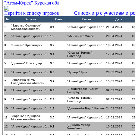
"Атом-Курск" Курская обл.
Перейти к списку игроков
Список игр с участием игр
№
Хозяин
Счёт
Гость
Дата
"Заречье-Одинцово"
1
3:1
"Атом-Курск" Курская обл.
21.04.2024
К
Московская область
2
"Атом-Курск" Курская обл.
1:3
"Минчанка" Минск
20.04.2024
К
3
"Енисей" Красноярск
3:2
"Атом-Курск" Курская обл.
18.04.2024
К
"Спарта" Нижний
4
"Атом-Курск" Курская обл.
3:1
17.04.2024
К
Новгород
5
"Динамо" Краснодар
3:0
"Атом-Курск" Курская обл.
16.04.2024
К
6
"Атом-Курск" Курская обл.
0:3
"Тулица" Тула
20.03.2024
26
"Уралочка-НТМК"
7
3:2
"Атом-Курск" Курская обл.
15.03.2024
25
Свердловская область
"Ленинградка" Санкт-
8
"Атом-Курск" Курская обл.
0:3
09.03.2024
24
Петербург
"Спарта" Нижний
9
"Атом-Курск" Курская обл.
2:3
02.03.2024
23
Новгород
10
"Атом-Курск" Курская обл.
1:3
"Динамо-Ак Барс" Казань
24.02.2024
22
"Заречье-Одинцово"
11
3:0
"Атом-Курск" Курская обл.
17.02.2024
21
Московская область
"Динамо-Метар"
12
"Атом-Курск" Курская обл.
0:3
10.02.2024
20
Челябинск