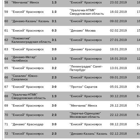
58
"Минчанка" Минск
1:3
"Енисей" Красноярск
23.02.2019
18
"Уралочка-НТМК"
59
"Енисей" Красноярск
1:3
16.02.2019
17
Свердловская область
60
"Динамо-Казань" Казань
3:1
"Енисей" Красноярск
09.02.2019
16
61
"Енисей" Красноярск
0:3
"Динамо" Москва
02.02.2019
15
"Локомотив"
62
3:1
"Енисей" Красноярск
27.01.2019
14
Калининградская область
63
"Енисей" Красноярск
3:0
"Динамо" Краснодар
19.01.2019
13
"Динамо-Метар"
64
1:3
"Енисей" Красноярск
16.01.2019
12
Челябинск
"Ленинградка" Санкт-
65
"Енисей" Красноярск
3:2
13.01.2019
11
Петербург
"Сахалин" Южно-
66
2:3
"Енисей" Красноярск
09.01.2019
10
Сахалинск
67
"Енисей" Красноярск
3:0
"Протон" Саратов
05.01.2019
9-
"Уралочка-НТМК"
68
1:3
"Енисей" Красноярск
30.12.2018
8-
Свердловская область
69
"Енисей" Красноярск
3:0
"Минчанка" Минск
26.12.2018
7-
"Заречье-Одинцово"
70
"Енисей" Красноярск
2:3
22.12.2018
6-
Московская область
71
"Динамо" Краснодар
3:0
"Енисей" Красноярск
08.12.2018
5-
72
"Енисей" Красноярск
2:3
"Динамо-Казань" Казань
02.12.2018
4-