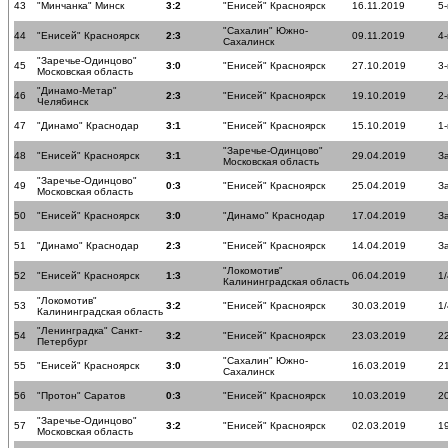
43
"Минчанка" Минск
3:2
"Енисей" Красноярск
16.11.2019
5-
"Сахалин" Южно-
44
"Енисей" Красноярск
2:3
09.11.2019
4-
Сахалинск
"Заречье-Одинцово"
45
3:0
"Енисей" Красноярск
27.10.2019
3-
Московская область
"Динамо-Метар"
46
2:3
"Енисей" Красноярск
19.10.2019
2-
Челябинск
47
"Динамо" Краснодар
3:1
"Енисей" Красноярск
15.10.2019
1-
"Заречье-Одинцово"
48
"Енисей" Красноярск
3:1
29.04.2019
З
Московская область
"Заречье-Одинцово"
49
0:3
"Енисей" Красноярск
25.04.2019
З
Московская область
50
"Енисей" Красноярск
3:0
"Динамо" Краснодар
17.04.2019
З
51
"Динамо" Краснодар
2:3
"Енисей" Красноярск
14.04.2019
З
"Локомотив"
52
"Енисей" Красноярск
1:3
06.04.2019
1
Калининградская область
"Локомотив"
53
3:2
"Енисей" Красноярск
30.03.2019
1
Калининградская область
"Ленинградка" Санкт-
54
3:2
"Енисей" Красноярск
23.03.2019
22
Петербург
"Сахалин" Южно-
55
"Енисей" Красноярск
3:0
16.03.2019
21
Сахалинск
56
"Протон" Саратов
0:3
"Енисей" Красноярск
10.03.2019
20
"Заречье-Одинцово"
57
3:2
"Енисей" Красноярск
02.03.2019
19
Московская область