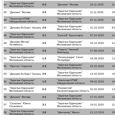
"Заречье-Одинцово"
44
0:3
"Динамо" Москва
16.11.2020
11
Московская область
"Заречье-Одинцово"
45
"Динамо" Москва
3:0
11.11.2020
24
Московская область
"Уралочка-НТМК"
"Заречье-Одинцово"
46
2:3
07.11.2020
10
Свердловская область
Московская область
"Заречье-Одинцово"
47
"Динамо-Ак Барс" Казань
3:0
31.10.2020
8-
Московская область
"Заречье-Одинцово"
48
3:1
"Енисей" Красноярск
07.10.2020
5-
Московская область
"Динамо-Метар"
"Заречье-Одинцово"
49
3:2
03.10.2020
4-
Челябинск
Московская область
"Заречье-Одинцово"
"Спарта" Нижний
50
3:2
27.09.2020
3-
Московская область
Новгород
"Заречье-Одинцово"
"Ленинградка" Санкт-
51
1:3
18.09.2020
1-
Московская область
Петербург
"Заречье-Одинцово"
52
"Протон" Саратов
2:3
22.02.2020
16
Московская область
"Заречье-Одинцово"
53
"Динамо-Ак Барс" Казань
3:0
14.02.2020
15
Московская область
"Заречье-Одинцово"
"Уралочка-НТМК"
54
1:3
09.02.2020
14
Московская область
Свердловская область
"Заречье-Одинцово"
"Локомотив"
55
0:3
01.02.2020
13
Московская область
Калининградская область
"Заречье-Одинцово"
56
"Динамо" Москва
3:1
27.01.2020
12
Московская область
"Сахалин" Южно-
"Заречье-Одинцово"
57
3:1
19.01.2020
11
Сахалинск
Московская область
"Заречье-Одинцово"
58
3:0
"Минчанка" Минск
21.12.2019
10
Московская область