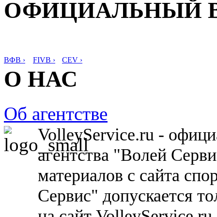
ОФИЦИАЛЬНЫЙ 
ВФВ ›
FIVB ›
CEV ›
О НАС
Об агентстве
VolleyService.ru - офи
агентства "Волей Серв
материалов с сайта спо
Сервис" допускается то
на сайт VolleyService.r