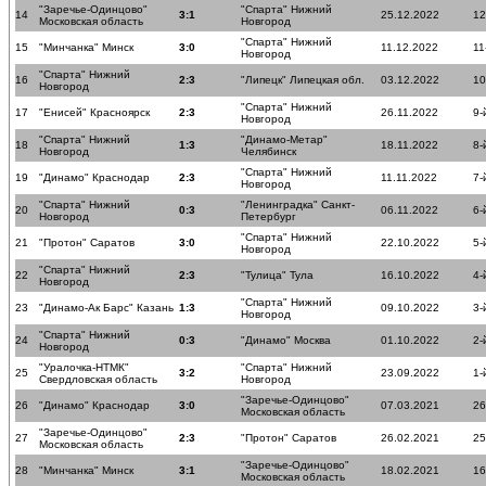
"Заречье-Одинцово"
"Спарта" Нижний
14
3:1
25.12.2022
12
Московская область
Новгород
"Спарта" Нижний
15
"Минчанка" Минск
3:0
11.12.2022
11
Новгород
"Спарта" Нижний
16
2:3
"Липецк" Липецкая обл.
03.12.2022
10
Новгород
"Спарта" Нижний
17
"Енисей" Красноярск
2:3
26.11.2022
9-
Новгород
"Спарта" Нижний
"Динамо-Метар"
18
1:3
18.11.2022
8-
Новгород
Челябинск
"Спарта" Нижний
19
"Динамо" Краснодар
2:3
11.11.2022
7-
Новгород
"Спарта" Нижний
"Ленинградка" Санкт-
20
0:3
06.11.2022
6-
Новгород
Петербург
"Спарта" Нижний
21
"Протон" Саратов
3:0
22.10.2022
5-
Новгород
"Спарта" Нижний
22
2:3
"Тулица" Тула
16.10.2022
4-
Новгород
"Спарта" Нижний
23
"Динамо-Ак Барс" Казань
1:3
09.10.2022
3-
Новгород
"Спарта" Нижний
24
0:3
"Динамо" Москва
01.10.2022
2-
Новгород
"Уралочка-НТМК"
"Спарта" Нижний
25
3:2
23.09.2022
1-
Свердловская область
Новгород
"Заречье-Одинцово"
26
"Динамо" Краснодар
3:0
07.03.2021
26
Московская область
"Заречье-Одинцово"
27
2:3
"Протон" Саратов
26.02.2021
25
Московская область
"Заречье-Одинцово"
28
"Минчанка" Минск
3:1
18.02.2021
16
Московская область