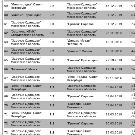
"Ленинградка" Санкт-
"Заречье-Одинцово"
59
3:2
15.12.2019
9-
Петербург
Московская область
"Заречье-Одинцово"
60
"Динамо" Краснодар
3:2
07.12.2019
8-
Московская область
"Заречье-Одинцово"
61
0:3
"Протон" Саратов
01.12.2019
7-
Московская область
"Уралочка-НТМК"
"Заречье-Одинцово"
62
3:0
25.11.2019
6-
Свердловская область
Московская область
"Заречье-Одинцово"
"Динамо-Метар"
63
0:3
16.11.2019
5-
Московская область
Челябинск
"Заречье-Одинцово"
64
3:2
"Динамо" Москва
10.11.2019
4-
Московская область
"Заречье-Одинцово"
65
3:0
"Енисей" Красноярск
27.10.2019
3-
Московская область
"Заречье-Одинцово"
66
"Минчанка" Минск
3:0
19.10.2019
2-
Московская область
"Заречье-Одинцово"
"Ленинградка" Санкт-
67
3:0
11.10.2019
1-
Московская область
Петербург
"Ленинградка" Санкт-
"Заречье-Одинцово"
2-
68
1:3
05.04.2018
Петербург
Московская область
Са
"Заречье-Одинцово"
2-
69
0:3
"Протон" Саратов
04.04.2018
Московская область
Са
"Заречье-Одинцово"
"Сахалин" Южно-
2-
70
3:1
03.04.2018
Московская область
Сахалинск
Са
"Ленинградка" Санкт-
"Заречье-Одинцово"
1-
71
1:3
21.03.2018
Петербург
Московская область
О
"Заречье-Одинцово"
1-
72
3:1
"Протон" Саратов
20.03.2018
Московская область
О
"Заречье-Одинцово"
"Сахалин" Южно-
1-
73
3:2
19.03.2018
Московская область
Сахалинск
О