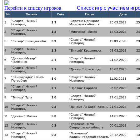
Перейти к списку игроков
Список игр с участием игр
№
Хозяин
Счёт
Гость
Дата
"Спарта" Нижний
"Заречье-Одинцово"
1
2:3
25.03.2023
25
Новгород
Московская область
"Спарта" Нижний
2
1:3
"Минчанка" Минск
18.03.2023
24
Новгород
"Спарта" Нижний
3
"Липецк" Липецкая обл.
0:3
11.03.2023
23
Новгород
"Спарта" Нижний
4
1:3
"Енисей" Красноярск
03.03.2023
22
Новгород
"Динамо-Метар"
"Спарта" Нижний
5
3:1
24.02.2023
21
Челябинск
Новгород
"Спарта" Нижний
6
3:1
"Динамо" Краснодар
18.02.2023
20
Новгород
"Ленинградка" Санкт-
"Спарта" Нижний
7
3:0
11.02.2023
19
Петербург
Новгород
"Спарта" Нижний
8
3:1
"Протон" Саратов
05.02.2023
18
Новгород
"Спарта" Нижний
9
"Тулица" Тула
3:0
27.01.2023
17
Новгород
"Спарта" Нижний
10
0:3
"Динамо-Ак Барс" Казань
21.01.2023
16
Новгород
"Спарта" Нижний
11
"Динамо" Москва
3:0
14.01.2023
15
Новгород
"Спарта" Нижний
"Уралочка-НТМК"
12
0:3
06.01.2023
14
Новгород
Свердловская область
"Спарта" Нижний
"Локомотив"
13
0:3
28.12.2022
13
Новгород
Калининградская область