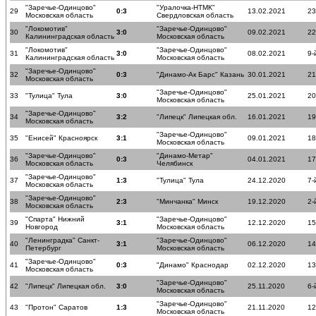
"Заречье-Одинцово"
"Уралочка-НТМК"
29
0:3
13.02.2021
23
Московская область
Свердловская область
"Локомотив"
"Заречье-Одинцово"
30
3:0
09.02.2021
22
Калининградская область
Московская область
"Локомотив"
"Заречье-Одинцово"
31
3:0
08.02.2021
9-
Калининградская область
Московская область
"Заречье-Одинцово"
32
0:3
"Динамо-Ак Барс" Казань
30.01.2021
21
Московская область
"Заречье-Одинцово"
33
"Тулица" Тула
3:0
25.01.2021
20
Московская область
"Заречье-Одинцово"
34
3:2
"Липецк" Липецкая обл.
16.01.2021
19
Московская область
"Заречье-Одинцово"
35
"Енисей" Красноярск
3:1
09.01.2021
18
Московская область
"Заречье-Одинцово"
"Динамо-Метар"
36
0:3
04.01.2021
17
Московская область
Челябинск
"Заречье-Одинцово"
37
1:3
"Тулица" Тула
24.12.2020
7-
Московская область
"Заречье-Одинцово"
38
2:3
"Минчанка" Минск
19.12.2020
2-
Московская область
"Спарта" Нижний
"Заречье-Одинцово"
39
3:1
12.12.2020
15
Новгород
Московская область
"Ленинградка" Санкт-
"Заречье-Одинцово"
40
3:1
06.12.2020
14
Петербург
Московская область
"Заречье-Одинцово"
41
0:3
"Динамо" Краснодар
02.12.2020
13
Московская область
"Заречье-Одинцово"
42
"Липецк" Липецкая обл.
3:0
25.11.2020
6-
Московская область
"Заречье-Одинцово"
43
"Протон" Саратов
1:3
21.11.2020
12
Московская область