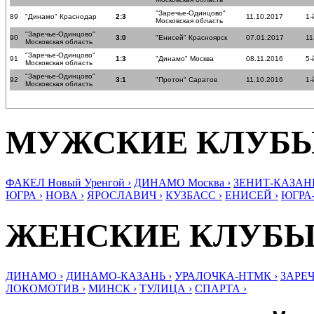
"Заречье-Одинцово"
89
"Динамо" Краснодар
2:3
11.10.2017
1-
Московская область
"Заречье-Одинцово"
90
3:0
"Енисей" Красноярск
07.01.2017
11
Московская область
"Заречье-Одинцово"
91
1:3
"Динамо" Москва
08.11.2016
5-
Московская область
"Заречье-Одинцово"
92
3:1
"Протон" Саратов
11.10.2016
1-
Московская область
МУЖСКИЕ КЛУБ
ФАКЕЛ Новый Уренгой ›
ДИНАМО Москва ›
ЗЕНИТ-КАЗАНЬ
ЮГРА ›
НОВА ›
ЯРОСЛАВИЧ ›
КУЗБАСС ›
ЕНИСЕЙ ›
ЮГРА
ЖЕНСКИЕ КЛУБ
ДИНАМО ›
ДИНАМО-КАЗАНЬ ›
УРАЛОЧКА-НТМК ›
ЗАРЕЧ
ЛОКОМОТИВ ›
МИНСК ›
ТУЛИЦА ›
СПАРТА ›