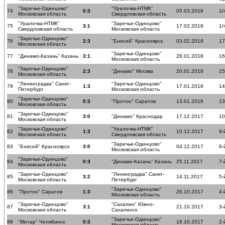
"Заречье-Одинцово"
"Уралочка-НТМК"
74
0:3
05.03.2018
1/
Московская область
Свердловская область
"Уралочка-НТМК"
"Заречье-Одинцово"
75
3:1
17.02.2018
1/
Свердловская область
Московская область
"Заречье-Одинцово"
76
2:3
"Енисей" Красноярск
03.02.2018
17
Московская область
"Заречье-Одинцово"
77
"Динамо-Казань" Казань
3:1
28.01.2018
16
Московская область
"Заречье-Одинцово"
78
2:3
"Динамо" Москва
20.01.2018
15
Московская область
"Ленинградка" Санкт-
"Заречье-Одинцово"
79
1:3
17.01.2018
14
Петербург
Московская область
"Заречье-Одинцово"
80
0:3
"Протон" Саратов
13.01.2018
13
Московская область
"Заречье-Одинцово"
81
3:0
"Динамо" Краснодар
17.12.2017
10
Московская область
"Заречье-Одинцово"
"Уралочка-НТМК"
82
1:3
10.12.2017
9-
Московская область
Свердловская область
"Заречье-Одинцово"
83
"Енисей" Красноярск
3:0
04.12.2017
8-
Московская область
"Заречье-Одинцово"
84
0:3
"Динамо-Казань" Казань
25.11.2017
7-
Московская область
"Заречье-Одинцово"
"Ленинградка" Санкт-
85
3:2
14.11.2017
5-
Московская область
Петербург
"Заречье-Одинцово"
86
"Протон" Саратов
1:3
26.10.2017
4-
Московская область
"Заречье-Одинцово"
"Сахалин" Южно-
87
3:1
21.10.2017
3-
Московская область
Сахалинск
"Заречье-Одинцово"
88
"Метар" Челябинск
0:3
16.10.2017
2-
Московская область