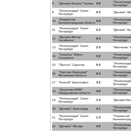
"Ленинградк
8
"Динамо-Казань" Казань
3:0
Петербург
"Ленинградка" Санкт-
9
0:3
"Динамо" Мо
Петербург
"Локомотив"
"Ленинградк
10
3:0
Калининградская область
Петербург
"Ленинградка" Санкт-
11
2:3
"Динамо" К
Петербург
"Динамо-Метар"
"Ленинградк
12
0:3
Челябинск
Петербург
"Ленинградка" Санкт-
13
2:3
"Минчанка" 
Петербург
"Сахалин" Южно-
"Ленинградк
14
3:2
Сахалинск
Петербург
"Ленинградк
15
"Протон" Саратов
0:3
Петербург
"Заречье-Одинцово"
"Ленинградк
16
0:3
Московская область
Петербург
"Ленинградк
17
"Енисей" Красноярск
3:2
Петербург
"Уралочка-НТМК"
"Ленинградк
18
3:0
Свердловская область
Петербург
"Ленинградка" Санкт-
19
1:3
"Динамо-Каз
Петербург
"Ленинградк
20
"Динамо" Краснодар
3:1
Петербург
"Ленинградка" Санкт-
"Локомотив"
21
1:3
Петербург
Калининград
"Ленинградк
22
"Динамо" Москва
3:0
Петербург