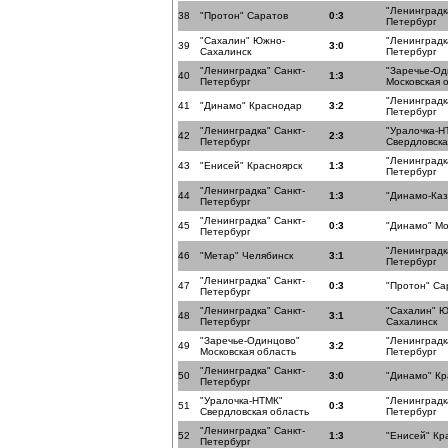
"Ленинградк
38
"Протон" Саратов
0:3
Петербург
"Сахалин" Южно-
"Ленинградк
39
3:0
Сахалинск
Петербург
"Ленинградка" Санкт-
"Заречье-Од
40
1:3
Петербург
Московская 
"Ленинградк
41
"Динамо" Краснодар
3:2
Петербург
"Ленинградка" Санкт-
"Уралочка-Н
42
2:3
Петербург
Свердловска
"Ленинградк
43
"Енисей" Красноярск
1:3
Петербург
"Ленинградка" Санкт-
44
1:3
"Динамо-Каз
Петербург
"Ленинградка" Санкт-
45
0:3
"Динамо" Мо
Петербург
"Ленинградк
46
"Метар" Челябинск
3:1
Петербург
"Ленинградка" Санкт-
47
0:3
"Протон" Са
Петербург
"Ленинградка" Санкт-
"Сахалин" 
48
3:1
Петербург
Сахалинск
"Заречье-Одинцово"
"Ленинградк
49
3:2
Московская область
Петербург
"Ленинградка" Санкт-
50
3:0
"Динамо" К
Петербург
"Уралочка-НТМК"
"Ленинградк
51
0:3
Свердловская область
Петербург
"Ленинградка" Санкт-
52
1:3
"Енисей" Кр
Петербург