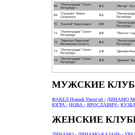
"Ленинградка" Санкт-
68
3:1
"Метар" Чел
Петербург
"Сахалин" Южно-
"Ленинградк
69
3:1
Сахалинск
Петербург
"Ленинградк
70
"Енисей" Красноярск
3:0
Петербург
"Ленинградка" Санкт-
71
3:2
"Протон" Са
Петербург
"Заречье-Одинцово"
"Ленинградк
72
3:1
Московская область
Петербург
"Ленинградка" Санкт-
73
1:3
"Динамо-Каз
Петербург
"Ленинградка" Санкт-
74
0:3
"Динамо" К
Петербург
МУЖСКИЕ КЛУ
ФАКЕЛ Новый Уренгой ›
ДИНАМО Мос
ЮГРА ›
НОВА ›
ЯРОСЛАВИЧ ›
КУЗБА
ЖЕНСКИЕ КЛУ
ДИНАМО ›
ДИНАМО-КАЗАНЬ ›
УРА