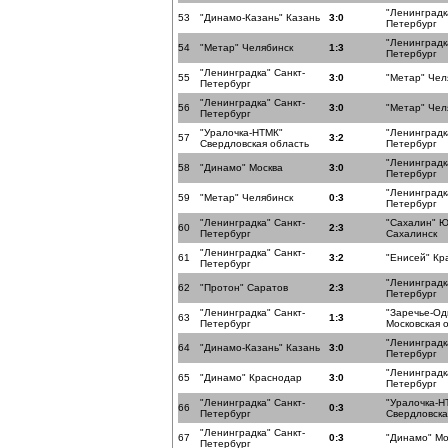
"Ленинградк
53
"Динамо-Казань" Казань
3:0
Петербург
"Ленинградк
54
"Метар" Челябинск
1:3
Петербург
"Ленинградка" Санкт-
55
3:0
"Метар" Чел
Петербург
"Ленинградка" Санкт-
56
3:0
"Метар" Чел
Петербург
"Уралочка-НТМК"
"Ленинградк
57
3:2
Свердловская область
Петербург
"Ленинградк
58
"Динамо" Москва
3:0
Петербург
"Ленинградк
59
"Метар" Челябинск
0:3
Петербург
"Ленинградка" Санкт-
"Сахалин" 
60
2:3
Петербург
Сахалинск
"Ленинградка" Санкт-
61
3:2
"Енисей" Кр
Петербург
"Ленинградк
62
"Протон" Саратов
2:3
Петербург
"Ленинградка" Санкт-
"Заречье-Од
63
1:3
Петербург
Московская 
"Ленинградк
64
"Динамо-Казань" Казань
3:0
Петербург
"Ленинградк
65
"Динамо" Краснодар
3:0
Петербург
"Ленинградка" Санкт-
"Уралочка-Н
66
0:3
Петербург
Свердловска
"Ленинградка" Санкт-
67
0:3
"Динамо" Мо
Петербург