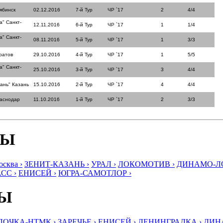
ябинск
02.12.2016
7-й Тур
ЧР `17
2
4/4
а" Санкт-
12.11.2016
6-й Тур
ЧР `17
1
1/4
а" Санкт-
08.11.2016
5-й Тур
ЧР `17
1
3/3
ратов
29.10.2016
4-й Тур
ЧР `17
1
5/5
а" Санкт-
25.10.2016
3-й Тур
ЧР `17
3
4/4
ань" Казань
15.10.2016
2-й Тур
ЧР `17
4
4/4
раснодар
11.10.2016
1-й Тур
ЧР `17
2
3/3
БЫ
ква ›
ЗЕНИТ-КАЗАНЬ ›
УРАЛ ›
ЛОКОМОТИВ ›
ДИНАМО-ЛО
СС ›
ЕНИСЕЙ ›
ЮГРА-САМОТЛОР ›
БЫ
ЛОЧКА-НТМК ›
ЗАРЕЧЬЕ ›
ЕНИСЕЙ ›
ЛЕНИНГРАДКА ›
ДИНА