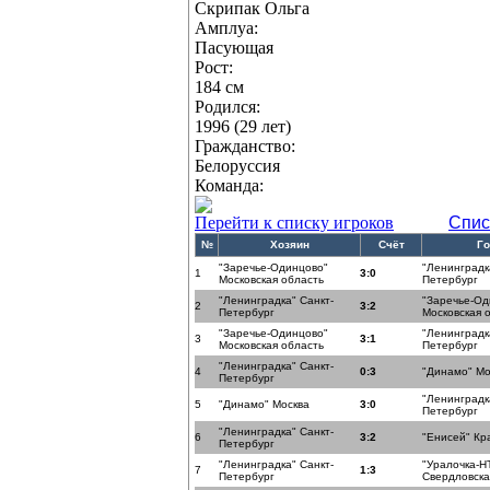
Скрипак Ольга
Амплуа:
Пасующая
Рост:
184 см
Родился:
1996 (29 лет)
Гражданство:
Белоруссия
Команда:
Перейти к списку игроков
Спис
№
Хозяин
Счёт
Го
"Заречье-Одинцово"
"Ленинградк
1
3:0
Московская область
Петербург
"Ленинградка" Санкт-
"Заречье-Од
2
3:2
Петербург
Московская 
"Заречье-Одинцово"
"Ленинградк
3
3:1
Московская область
Петербург
"Ленинградка" Санкт-
4
0:3
"Динамо" Мо
Петербург
"Ленинградк
5
"Динамо" Москва
3:0
Петербург
"Ленинградка" Санкт-
6
3:2
"Енисей" Кр
Петербург
"Ленинградка" Санкт-
"Уралочка-Н
7
1:3
Петербург
Свердловска