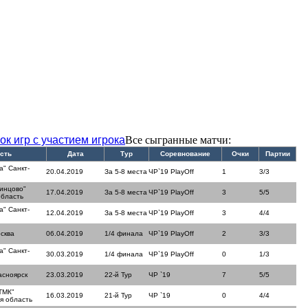
ок игр с участием игрока
Все сыгранные матчи:
сть
Дата
Тур
Соревнование
Очки
Партии
а" Санкт-
20.04.2019
За 5-8 места
ЧР`19 PlayOff
1
3/3
инцово"
17.04.2019
За 5-8 места
ЧР`19 PlayOff
3
5/5
область
а" Санкт-
12.04.2019
За 5-8 места
ЧР`19 PlayOff
3
4/4
сква
06.04.2019
1/4 финала
ЧР`19 PlayOff
2
3/3
а" Санкт-
30.03.2019
1/4 финала
ЧР`19 PlayOff
0
1/3
асноярск
23.03.2019
22-й Тур
ЧР `19
7
5/5
ТМК"
16.03.2019
21-й Тур
ЧР `19
0
4/4
я область