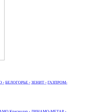
 ›
БЕЛОГОРЬЕ ›
ЗЕНИТ ›
ГАЗПРОМ-
МО Краснодар ›
ДИНАМО-МЕТАР ›