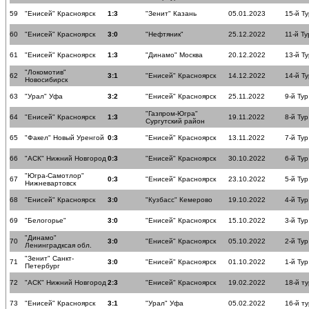
59
"Енисей" Красноярск
1:3
"Зенит" Казань
05.01.2023
15-й Ту
60
"Енисей" Красноярск
3:0
"Нефтяник"
25.12.2022
11-й Ту
61
"Енисей" Красноярск
1:3
"Динамо" Москва
20.12.2022
13-й Ту
"Локомотив"
62
3:1
"Енисей" Красноярск
14.12.2022
14-й Ту
Новосибирск
63
"Урал" Уфа
3:2
"Енисей" Красноярск
25.11.2022
9-й Тур
"Газпром-Югра"
64
"Енисей" Красноярск
1:3
19.11.2022
8-й Тур
Сургутский район
65
"Факел" Новый Уренгой
0:3
"Енисей" Красноярск
13.11.2022
7-й Тур
66
"АСК" Нижний Новгород
0:3
"Енисей" Красноярск
30.10.2022
6-й Тур
"Югра-Самотлор"
67
0:3
"Енисей" Красноярск
23.10.2022
5-й Тур
Нижневартовск
68
"Енисей" Красноярск
3:0
"Кузбасс" Кемерово
19.10.2022
4-й Тур
69
"Белогорье"
3:0
"Енисей" Красноярск
15.10.2022
3-й Тур
"Динамо"
70
3:0
"Енисей" Красноярск
05.10.2022
2-й Тур
Ленинградксая обл.
"Зенит" Санкт-
71
3:0
"Енисей" Красноярск
01.10.2022
1-й Тур
Петербург
72
"АСК" Нижний Новгород
2:3
"Енисей" Красноярск
19.02.2022
18-й ту
73
"Енисей" Красноярск
3:1
"Урал" Уфа
05.02.2022
16-й ту