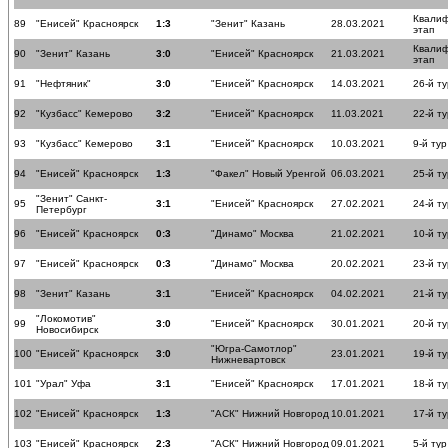
Квали
89
"Енисей" Красноярск
1:3
"Зенит" Казань
28.03.2021
этап
Квали
90
"Зенит" Казань
3:0
"Енисей" Красноярск
21.03.2021
этап
91
"Нефтяник"
3:0
"Енисей" Красноярск
14.03.2021
26-й ту
92
"Кузбасс" Кемерово
3:2
"Енисей" Красноярск
11.03.2021
22-й ту
93
"Кузбасс" Кемерово
3:1
"Енисей" Красноярск
10.03.2021
9-й тур
94
"Енисей" Красноярск
1:3
"Факел" Новый Уренгой
06.03.2021
25-й ту
"Зенит" Санкт-
95
3:1
"Енисей" Красноярск
27.02.2021
24-й ту
Петербург
96
"Енисей" Красноярск
0:3
"Динамо" Москва
21.02.2021
10-й ту
97
"Енисей" Красноярск
0:3
"Динамо" Москва
20.02.2021
23-й ту
98
"Зенит" Казань
3:1
"Енисей" Красноярск
04.02.2021
21-й ту
"Локомотив"
99
3:0
"Енисей" Красноярск
30.01.2021
20-й ту
Новосибирск
"Югра-Самотлор"
100
"Енисей" Красноярск
3:0
23.01.2021
19-й ту
Нижневартовск
101
"Урал" Уфа
3:1
"Енисей" Красноярск
17.01.2021
18-й ту
102
"Енисей" Красноярск
1:3
"АСК" Нижний Новгород
10.01.2021
17-й ту
103
"Енисей" Красноярск
2:3
"АСК" Нижний Новгород
09.01.2021
5-й тур