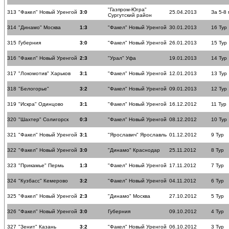
"Газпром-Югра"
313
"Факел" Новый Уренгой
3:0
25.04.2013
За 5-8
Сургутский район
314
"Динамо" Москва
1:3
"Факел" Новый Уренгой
30.01.2013
16 Тур
315
Губерния
3:0
"Факел" Новый Уренгой
26.01.2013
15 Тур
316
"Факел" Новый Уренгой
2:3
"Урал" Уфа
19.01.2013
14 Тур
317
"Локомотив" Харьков
3:1
"Факел" Новый Уренгой
12.01.2013
13 Тур
318
"Белогорье"
3:2
"Факел" Новый Уренгой
09.01.2013
12 Тур
319
"Искра" Одинцово
3:1
"Факел" Новый Уренгой
16.12.2012
11 Тур
320
"Шахтер" Солигорск
0:3
"Факел" Новый Уренгой
08.12.2012
10 Тур
321
"Факел" Новый Уренгой
3:1
"Ярославич" Ярославль
01.12.2012
9 Тур
322
"Факел" Новый Уренгой
3:0
"Динамо" Краснодар
25.11.2012
8 Тур
323
"Прикамье" Пермь
1:3
"Факел" Новый Уренгой
17.11.2012
7 Тур
324
"Кузбасс" Кемерово
3:2
"Факел" Новый Уренгой
04.11.2012
6 Тур
325
"Факел" Новый Уренгой
2:3
"Динамо" Москва
27.10.2012
5 Тур
326
"Факел" Новый Уренгой
3:0
Губерния
09.10.2012
4 Тур
327
"Зенит" Казань
3:2
"Факел" Новый Уренгой
06.10.2012
3 Тур