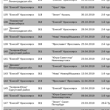
Ленинградксая обл.
134
"Енисей" Красноярск
0:3
"Урал" Уфа
02.11.2019
3-й тур
135
"Енисей" Красноярск
1:3
"Зенит" Казань
30.10.2019
2-й тур
"Локомотив"
136
3:2
"Енисей" Красноярск
26.10.2019
1-й тур
Новосибирск
"Динамо"
137
3:1
"Енисей" Красноярск
28.04.2019
2-й тур
Ленинградксая обл.
138
"Енисей" Красноярск
3:2
"Нова" Новокуйбышевск
27.04.2019
2-й тур
139
"Енисей" Красноярск
3:0
"Ярославич" Ярославль
25.04.2019
2-й тур
"Газпром-Югра"
140
3:1
"Енисей" Красноярск
24.04.2019
2-й тур
Сургутский район
"Югра-Самотлор"
141
"Енисей" Красноярск
2:3
23.04.2019
2-й тур
Нижневартовск
"Динамо"
142
3:2
"Енисей" Красноярск
14.04.2019
1-й ту
Ленинградксая обл.
143
"Енисей" Красноярск
3:1
"Нова" Новокуйбышевск
13.04.2019
1-й ту
144
"Енисей" Красноярск
2:3
"Ярославич" Ярославль
11.04.2019
1-й ту
"Газпром-Югра"
145
3:1
"Енисей" Красноярск
10.04.2019
1-й ту
Сургутский район
"Югра-Самотлор"
146
"Енисей" Красноярск
0:3
09.04.2019
1-й ту
Нижневартовск
"Зенит" Санкт-
147
"Енисей" Красноярск
3:1
23.03.2019
26-й Ту
Петербург