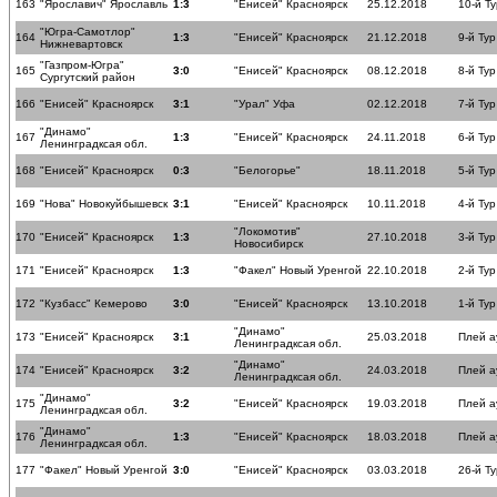
163
"Ярославич" Ярославль
1:3
"Енисей" Красноярск
25.12.2018
10-й Ту
"Югра-Самотлор"
164
1:3
"Енисей" Красноярск
21.12.2018
9-й Тур
Нижневартовск
"Газпром-Югра"
165
3:0
"Енисей" Красноярск
08.12.2018
8-й Тур
Сургутский район
166
"Енисей" Красноярск
3:1
"Урал" Уфа
02.12.2018
7-й Тур
"Динамо"
167
1:3
"Енисей" Красноярск
24.11.2018
6-й Тур
Ленинградксая обл.
168
"Енисей" Красноярск
0:3
"Белогорье"
18.11.2018
5-й Тур
169
"Нова" Новокуйбышевск
3:1
"Енисей" Красноярск
10.11.2018
4-й Тур
"Локомотив"
170
"Енисей" Красноярск
1:3
27.10.2018
3-й Тур
Новосибирск
171
"Енисей" Красноярск
1:3
"Факел" Новый Уренгой
22.10.2018
2-й Тур
172
"Кузбасс" Кемерово
3:0
"Енисей" Красноярск
13.10.2018
1-й Тур
"Динамо"
173
"Енисей" Красноярск
3:1
25.03.2018
Плей а
Ленинградксая обл.
"Динамо"
174
"Енисей" Красноярск
3:2
24.03.2018
Плей а
Ленинградксая обл.
"Динамо"
175
3:2
"Енисей" Красноярск
19.03.2018
Плей а
Ленинградксая обл.
"Динамо"
176
1:3
"Енисей" Красноярск
18.03.2018
Плей а
Ленинградксая обл.
177
"Факел" Новый Уренгой
3:0
"Енисей" Красноярск
03.03.2018
26-й Ту