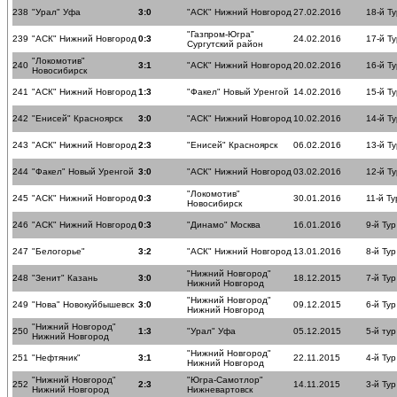
238
"Урал" Уфа
3:0
"АСК" Нижний Новгород
27.02.2016
18-й Ту
"Газпром-Югра"
239
"АСК" Нижний Новгород
0:3
24.02.2016
17-й Ту
Сургутский район
"Локомотив"
240
3:1
"АСК" Нижний Новгород
20.02.2016
16-й Ту
Новосибирск
241
"АСК" Нижний Новгород
1:3
"Факел" Новый Уренгой
14.02.2016
15-й Ту
242
"Енисей" Красноярск
3:0
"АСК" Нижний Новгород
10.02.2016
14-й Ту
243
"АСК" Нижний Новгород
2:3
"Енисей" Красноярск
06.02.2016
13-й Ту
244
"Факел" Новый Уренгой
3:0
"АСК" Нижний Новгород
03.02.2016
12-й Ту
"Локомотив"
245
"АСК" Нижний Новгород
0:3
30.01.2016
11-й Ту
Новосибирск
246
"АСК" Нижний Новгород
0:3
"Динамо" Москва
16.01.2016
9-й Тур
247
"Белогорье"
3:2
"АСК" Нижний Новгород
13.01.2016
8-й Тур
"Нижний Новгород"
248
"Зенит" Казань
3:0
18.12.2015
7-й Тур
Нижний Новгород
"Нижний Новгород"
249
"Нова" Новокуйбышевск
3:0
09.12.2015
6-й Тур
Нижний Новгород
"Нижний Новгород"
250
1:3
"Урал" Уфа
05.12.2015
5-й тур
Нижний Новгород
"Нижний Новгород"
251
"Нефтяник"
3:1
22.11.2015
4-й Тур
Нижний Новгород
"Нижний Новгород"
"Югра-Самотлор"
252
2:3
14.11.2015
3-й Тур
Нижний Новгород
Нижневартовск