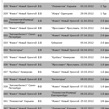
328
"Факел" Новый Уренгой
3:1
"Локомотив" Харьков
03.10.2012
2 Тур
329
"Факел" Новый Уренгой
2:3
"Искра" Одинцово
29.09.2012
1 Тур
"Локомотив-Изумруд"
330
1:3
"Факел" Новый Уренгой
11.04.2012
2-й фи
Екатеринбург
331
"Факел" Новый Уренгой
3:0
"Ярославич" Ярославль
10.04.2012
2-й фи
"Автомобилист" Санкт-
332
0:3
"Факел" Новый Уренгой
07.04.2012
2-й фи
Петербург
333
"Факел" Новый Уренгой
1:3
Губерния
05.04.2012
2-й фи
334
"Белогорье"
1:3
"Факел" Новый Уренгой
04.04.2012
2-й фи
335
"Факел" Новый Уренгой
2:3
"Кузбасс" Кемерово
03.04.2012
2-й фи
336
"Факел" Новый Уренгой
3:1
"Ярославич" Ярославль
13.03.2012
1-й фи
337
"Кузбасс" Кемерово
3:1
"Факел" Новый Уренгой
10.03.2012
1-й фи
338
"Факел" Новый Уренгой
2:3
"Белогорье"
08.03.2012
1-й фи
"Автомобилист" Санкт-
339
0:3
"Факел" Новый Уренгой
07.03.2012
1-й фи
Петербург
"Локомотив-Изумруд"
340
"Факел" Новый Уренгой
3:0
06.03.2012
1-й фи
Екатеринбург
341
"Локомотив" Харьков
3:1
"Факел" Новый Уренгой
25.02.2012
1/8 фи
342
"Факел" Новый Уренгой
3:1
"Локомотив" Харьков
18.02.2012
1/8 фи