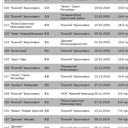
"Зенит" Санкт-
119
"Енисей" Красноярск
1:3
29.02.2020
20-й ту
Петербург
"Газпром-Югра"
120
"Енисей" Красноярск
1:3
22.02.2020
19-й ту
Сургутский район
"Югра-Самотлор"
121
0:3
"Енисей" Красноярск
15.02.2020
18-й ту
Нижневартовск
122
"Нова" Новокуйбышевск
0:3
"Енисей" Красноярск
05.02.2020
16-й ту
"Динамо"
123
"Енисей" Красноярск
3:1
01.02.2020
15-й ту
Ленинградксая обл.
124
"Белогорье"
3:1
"Енисей" Красноярск
26.01.2020
14-й ту
125
"Урал" Уфа
0:3
"Енисей" Красноярск
18.01.2020
13-й ту
"Локомотив"
126
"Енисей" Красноярск
3:0
23.12.2019
12-й ту
Новосибирск
"Зенит" Санкт-
127
3:0
"Енисей" Красноярск
15.12.2019
11-й ту
Петербург
128
"Кузбасс" Кемерово
3:2
"Енисей" Красноярск
07.12.2019
10-й ту
129
"Енисей" Красноярск
3:1
"АСК" Нижний Новгород
30.11.2019
9-й тур
"Югра-Самотлор"
130
"Енисей" Красноярск
3:1
27.11.2019
8-й тур
Нижневартовск
131
"Факел" Новый Уренгой
3:0
"Енисей" Красноярск
23.11.2019
7-й тур
132
"Динамо" Москва
3:2
"Енисей" Красноярск
09.11.2019
5-й тур
"Динамо"
133
2:3
"Енисей" Красноярск
06.11.2019
4-й тур