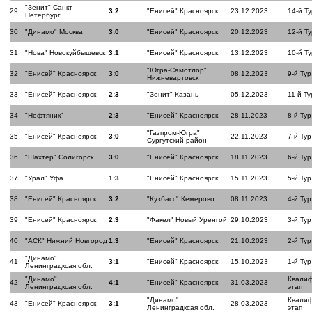
"Зенит" Санкт-
29
3:2
"Енисей" Красноярск
23.12.2023
14-й Ту
Петербург
30
"Динамо" Москва
3:0
"Енисей" Красноярск
20.12.2023
12-й Ту
31
"Нова" Новокуйбышевск
3:1
"Енисей" Красноярск
13.12.2023
10-й Ту
"Югра-Самотлор"
32
"Енисей" Красноярск
3:0
08.12.2023
9-й Тур
Нижневартовск
33
"Енисей" Красноярск
2:3
"Зенит" Казань
05.12.2023
11-й Ту
34
"Нефтяник"
2:3
"Енисей" Красноярск
28.11.2023
8-й Тур
"Газпром-Югра"
35
"Енисей" Красноярск
3:0
22.11.2023
7-й Тур
Сургутский район
36
"Шахтер" Солигорск
3:0
"Енисей" Красноярск
18.11.2023
6-й Тур
37
"Урал" Уфа
1:3
"Енисей" Красноярск
15.11.2023
5-й Тур
38
"Енисей" Красноярск
3:2
"Кузбасс" Кемерово
08.11.2023
4-й Тур
39
"Енисей" Красноярск
2:3
"Факел" Новый Уренгой
29.10.2023
3-й Тур
40
"АСК" Нижний Новгород
1:3
"Енисей" Красноярск
21.10.2023
2-й Тур
"Динамо"
41
3:1
"Енисей" Красноярск
15.10.2023
1-й Тур
Ленинградксая обл.
"Динамо"
Квали
42
4:1
"Енисей" Красноярск
31.03.2023
Ленинградксая обл.
этап
"Динамо"
Квали
43
"Енисей" Красноярск
3:1
28.03.2023
Ленинградксая обл.
этап