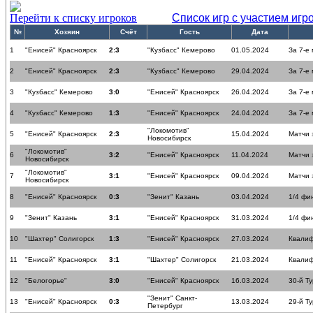
Перейти к списку игроков
Список игр с участием игр
№
Хозяин
Счёт
Гость
Дата
1
"Енисей" Красноярск
2:3
"Кузбасс" Кемерово
01.05.2024
За 7-е
2
"Енисей" Красноярск
2:3
"Кузбасс" Кемерово
29.04.2024
За 7-е
3
"Кузбасс" Кемерово
3:0
"Енисей" Красноярск
26.04.2024
За 7-е
4
"Кузбасс" Кемерово
1:3
"Енисей" Красноярск
24.04.2024
За 7-е
"Локомотив"
5
"Енисей" Красноярск
2:3
15.04.2024
Матчи 
Новосибирск
"Локомотив"
6
3:2
"Енисей" Красноярск
11.04.2024
Матчи 
Новосибирск
"Локомотив"
7
3:1
"Енисей" Красноярск
09.04.2024
Матчи 
Новосибирск
8
"Енисей" Красноярск
0:3
"Зенит" Казань
03.04.2024
1/4 фи
9
"Зенит" Казань
3:1
"Енисей" Красноярск
31.03.2024
1/4 фи
10
"Шахтер" Солигорск
1:3
"Енисей" Красноярск
27.03.2024
Квалиф
11
"Енисей" Красноярск
3:1
"Шахтер" Солигорск
21.03.2024
Квалиф
12
"Белогорье"
3:0
"Енисей" Красноярск
16.03.2024
30-й Ту
"Зенит" Санкт-
13
"Енисей" Красноярск
0:3
13.03.2024
29-й Ту
Петербург