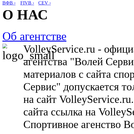
ВФВ ›
FIVB ›
CEV ›
О НАС
Об агентстве
VolleyService.ru - офи
агентства "Волей Серв
материалов с сайта спо
Сервис" допускается то
на сайт VolleyService.r
сайта ссылка на VolleyS
Спортивное агенство В