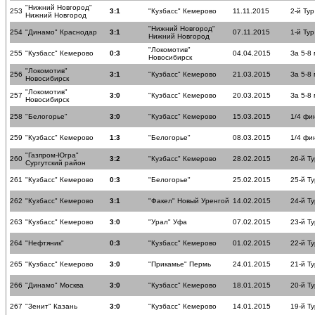
"Нижний Новгород"
253
3:1
"Кузбасс" Кемерово
11.11.2015
2-й Тур
Нижний Новгород
"Нижний Новгород"
254
"Динамо" Краснодар
3:1
07.11.2015
1-й Тур
Нижний Новгород
"Локомотив"
255
"Кузбасс" Кемерово
0:3
04.04.2015
За 5-8
Новосибирск
"Локомотив"
256
3:1
"Кузбасс" Кемерово
21.03.2015
За 5-8
Новосибирск
"Локомотив"
257
3:0
"Кузбасс" Кемерово
20.03.2015
За 5-8
Новосибирск
258
"Белогорье"
3:0
"Кузбасс" Кемерово
15.03.2015
1/4 фи
259
"Кузбасс" Кемерово
1:3
"Белогорье"
08.03.2015
1/4 фи
"Газпром-Югра"
260
3:2
"Кузбасс" Кемерово
28.02.2015
26-й Ту
Сургутский район
261
"Кузбасс" Кемерово
0:3
"Белогорье"
25.02.2015
25-й Ту
262
"Кузбасс" Кемерово
3:1
"Факел" Новый Уренгой
14.02.2015
24-й Ту
263
"Кузбасс" Кемерово
3:0
"Урал" Уфа
07.02.2015
23-й Ту
264
"Нефтяник"
0:3
"Кузбасс" Кемерово
01.02.2015
22-й Ту
265
"Кузбасс" Кемерово
3:0
"Прикамье" Пермь
24.01.2015
21-й Ту
266
"Динамо" Москва
3:0
"Кузбасс" Кемерово
18.01.2015
20-й Ту
267
"Зенит" Казань
3:0
"Кузбасс" Кемерово
14.01.2015
19-й Ту