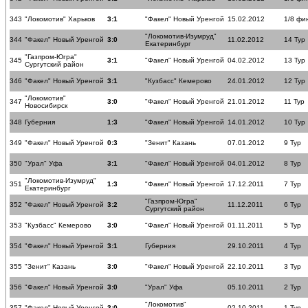
343
"Локомотив" Харьков
3:1
"Факел" Новый Уренгой
15.02.2012
1/8 фи
"Локомотив-Изумруд"
344
"Факел" Новый Уренгой
3:0
11.02.2012
14 Тур
Екатеринбург
"Газпром-Югра"
345
3:1
"Факел" Новый Уренгой
04.02.2012
13 Тур
Сургутский район
346
"Факел" Новый Уренгой
3:1
"Кузбасс" Кемерово
24.01.2012
12 Тур
"Локомотив"
347
3:0
"Факел" Новый Уренгой
21.01.2012
11 Тур
Новосибирск
348
Губерния
1:3
"Факел" Новый Уренгой
14.01.2012
10 Тур
349
"Факел" Новый Уренгой
0:3
"Зенит" Казань
07.01.2012
9 Тур
350
"Урал" Уфа
3:1
"Факел" Новый Уренгой
04.01.2012
8 Тур
"Локомотив-Изумруд"
351
1:3
"Факел" Новый Уренгой
17.12.2011
7 Тур
Екатеринбург
"Газпром-Югра"
352
"Факел" Новый Уренгой
3:2
11.12.2011
6 Тур
Сургутский район
353
"Кузбасс" Кемерово
3:0
"Факел" Новый Уренгой
01.11.2011
5 Тур
354
"Факел" Новый Уренгой
3:1
Губерния
29.10.2011
4 Тур
355
"Зенит" Казань
3:0
"Факел" Новый Уренгой
22.10.2011
3 Тур
356
"Факел" Новый Уренгой
3:0
"Урал" Уфа
05.10.2011
2 Тур
"Локомотив"
357
"Факел" Новый Уренгой
3:0
02.10.2011
1 Тур