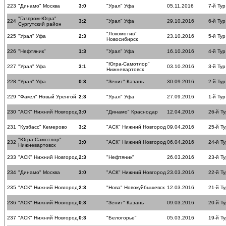
223
"Динамо" Москва
3:0
"Урал" Уфа
05.11.2016
7-й Тур
"Газпром-Югра"
224
3:2
"Урал" Уфа
29.10.2016
6-й Тур
Сургутский район
"Локомотив"
225
"Урал" Уфа
2:3
23.10.2016
5-й Тур
Новосибирск
226
"Нефтяник"
1:3
"Урал" Уфа
16.10.2016
4-й Тур
"Югра-Самотлор"
227
"Урал" Уфа
3:1
03.10.2016
3-й Тур
Нижневартовск
228
"Урал" Уфа
0:3
"Зенит" Казань
30.09.2016
2-й Тур
229
"Факел" Новый Уренгой
2:3
"Урал" Уфа
27.09.2016
1-й Тур
230
"АСК" Нижний Новгород
3:0
"Динамо" Краснодар
12.04.2016
26-й Ту
231
"Кузбасс" Кемерово
3:2
"АСК" Нижний Новгород
09.04.2016
25-й Ту
"Югра-Самотлор"
232
3:0
"АСК" Нижний Новгород
06.04.2016
24-й Ту
Нижневартовск
233
"АСК" Нижний Новгород
2:3
"Нефтяник"
26.03.2016
23-й Ту
234
"Динамо" Москва
3:0
"АСК" Нижний Новгород
23.03.2016
22-й Ту
235
"АСК" Нижний Новгород
2:3
"Нова" Новокуйбышевск
12.03.2016
21-й Ту
236
"АСК" Нижний Новгород
0:3
"Зенит" Казань
09.03.2016
20-й Ту
237
"АСК" Нижний Новгород
0:3
"Белогорье"
05.03.2016
19-й Ту