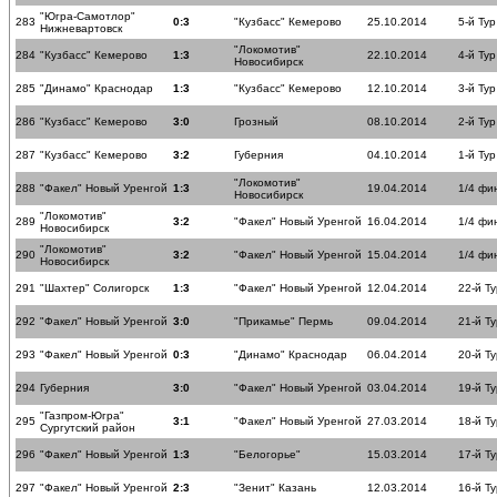
"Югра-Самотлор"
283
0:3
"Кузбасс" Кемерово
25.10.2014
5-й Тур
Нижневартовск
"Локомотив"
284
"Кузбасс" Кемерово
1:3
22.10.2014
4-й Тур
Новосибирск
285
"Динамо" Краснодар
1:3
"Кузбасс" Кемерово
12.10.2014
3-й Тур
286
"Кузбасс" Кемерово
3:0
Грозный
08.10.2014
2-й Тур
287
"Кузбасс" Кемерово
3:2
Губерния
04.10.2014
1-й Тур
"Локомотив"
288
"Факел" Новый Уренгой
1:3
19.04.2014
1/4 фи
Новосибирск
"Локомотив"
289
3:2
"Факел" Новый Уренгой
16.04.2014
1/4 фи
Новосибирск
"Локомотив"
290
3:2
"Факел" Новый Уренгой
15.04.2014
1/4 фи
Новосибирск
291
"Шахтер" Солигорск
1:3
"Факел" Новый Уренгой
12.04.2014
22-й Ту
292
"Факел" Новый Уренгой
3:0
"Прикамье" Пермь
09.04.2014
21-й Ту
293
"Факел" Новый Уренгой
0:3
"Динамо" Краснодар
06.04.2014
20-й Ту
294
Губерния
3:0
"Факел" Новый Уренгой
03.04.2014
19-й Ту
"Газпром-Югра"
295
3:1
"Факел" Новый Уренгой
27.03.2014
18-й Ту
Сургутский район
296
"Факел" Новый Уренгой
1:3
"Белогорье"
15.03.2014
17-й Ту
297
"Факел" Новый Уренгой
2:3
"Зенит" Казань
12.03.2014
16-й Ту