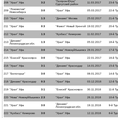
"Газпром-Югра"
208
"Урал" Уфа
3:2
11.03.2017
23-й Ту
Сургутский район
"Локомотив"
209
3:0
"Урал" Уфа
05.03.2017
22-й Ту
Новосибирск
210
"Урал" Уфа
1:3
"Динамо" Москва
25.02.2017
21-й Ту
211
"Урал" Уфа
0:3
"Факел" Новый Уренгой
19.02.2017
20-й Ту
212
"Урал" Уфа
1:3
"Кузбасс" Кемерово
11.02.2017
19-й Ту
"Динамо"
213
1:3
"Урал" Уфа
05.02.2017
18-й Ту
Ленинградксая обл.
214
"Урал" Уфа
3:0
"Нова" Новокуйбышевск
28.01.2017
17-й Ту
215
"Енисей" Красноярск
3:0
"Урал" Уфа
22.01.2017
16-й Ту
216
"Урал" Уфа
3:1
"Динамо" Краснодар
14.01.2017
15-й Ту
217
"Белогорье"
3:0
"Урал" Уфа
08.01.2017
14-й Ту
218
"Динамо" Краснодар
0:3
"Урал" Уфа
03.12.2016
12-й Ту
219
"Урал" Уфа
3:1
"Енисей" Красноярск
30.11.2016
11-й Ту
220
"Нова" Новокуйбышевск
2:3
"Урал" Уфа
26.11.2016
10-й Ту
"Динамо"
221
"Урал" Уфа
3:0
19.11.2016
9-й Тур
Ленинградксая обл.
222
"Кузбасс" Кемерово
3:0
"Урал" Уфа
12.11.2016
8-й Тур