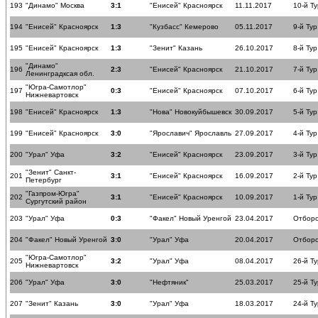
193
"Динамо" Москва
3:1
"Енисей" Красноярск
11.11.2017
10-й Ту
194
"Енисей" Красноярск
1:3
"Кузбасс" Кемерово
05.11.2017
9-й Тур
195
"Енисей" Красноярск
1:3
"Зенит" Казань
26.10.2017
8-й Тур
"Динамо"
196
2:3
"Енисей" Красноярск
21.10.2017
7-й Тур
Ленинградксая обл.
"Югра-Самотлор"
197
0:3
"Енисей" Красноярск
07.10.2017
6-й Тур
Нижневартовск
198
"Енисей" Красноярск
1:3
"Нова" Новокуйбышевск
30.09.2017
5-й Тур
199
"Енисей" Красноярск
3:0
"Ярославич" Ярославль
27.09.2017
4-й Тур
200
"Урал" Уфа
3:2
"Енисей" Красноярск
23.09.2017
3-й Тур
"Зенит" Санкт-
201
3:1
"Енисей" Красноярск
16.09.2017
2-й Тур
Петербург
"Газпром-Югра"
202
3:1
"Енисей" Красноярск
10.09.2017
1-й Тур
Сургутский район
203
"Урал" Уфа
0:3
"Факел" Новый Уренгой
23.04.2017
Отборо
204
"Факел" Новый Уренгой
3:0
"Урал" Уфа
20.04.2017
Отборо
"Югра-Самотлор"
205
3:2
"Урал" Уфа
08.04.2017
26-й Ту
Нижневартовск
206
"Урал" Уфа
3:0
"Нефтяник"
25.03.2017
25-й Ту
207
"Зенит" Казань
3:0
"Урал" Уфа
18.03.2017
24-й Ту