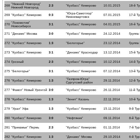
"Нижний Новгород"
268
2:3
"Кузбасс" Кемерово
10.01.2015
18-й Ту
Нижний Новгород
"Югра-Самотлор"
269
"Кузбасс" Кемерово
0:3
07.01.2015
17-й Ту
Нижневартовск
"Локомотив"
270
3:1
"Кузбасс" Кемерово
04.01.2015
16-й Ту
Новосибирск
271
"Динамо" Москва
3:0
"Кузбасс" Кемерово
24.12.2014
Группа
272
"Кузбасс" Кемерово
1:3
"Белогорье"
23.12.2014
Группа
273
"Кузбасс" Кемерово
3:1
"Динамо" Краснодар
13.12.2014
15-й Ту
274
Грозный
2:3
"Кузбасс" Кемерово
10.12.2014
14-й Ту
275
"Белогорье"
3:1
"Кузбасс" Кемерово
07.12.2014
13-й Ту
"Газпром-Югра"
276
"Кузбасс" Кемерово
1:3
29.11.2014
12-й Ту
Сургутский район
277
"Факел" Новый Уренгой
3:0
"Кузбасс" Кемерово
26.11.2014
11-й Ту
278
"Кузбасс" Кемерово
1:3
"Зенит" Казань
22.11.2014
10-й Ту
279
"Урал" Уфа
1:3
"Кузбасс" Кемерово
15.11.2014
9-й Тур
280
"Кузбасс" Кемерово
3:0
"Нефтяник"
09.11.2014
8-й Тур
281
"Прикамье" Пермь
2:3
"Кузбасс" Кемерово
01.11.2014
7-й Тур
282
"Кузбасс" Кемерово
1:3
"Динамо" Москва
29.10.2014
6-й Тур