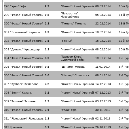
298
"Урал" Уфа
2:3
"Факел" Новый Уренгой
08.03.2014
15-й Ту
"Локомотив"
299
"Факел" Новый Уренгой
0:3
05.03.2014
14-й Ту
Новосибирск
300
"Факел" Новый Уренгой
2:3
"Тюмень" Тюмень
22.02.2014
13-й Ту
301
"Локомотив" Харьков
0:3
"Факел" Новый Уренгой
18.02.2014
12-й Ту
302
"Факел" Новый Уренгой
3:1
Грозный
15.02.2014
11-й Ту
303
"Динамо" Краснодар
1:3
"Факел" Новый Уренгой
08.02.2014
10-й Ту
"Газпром-Югра"
304
"Факел" Новый Уренгой
3:0
19.01.2014
9-й Тур
Сургутский район
305
"Факел" Новый Уренгой
0:3
"Динамо" Москва
11.01.2014
8-й Тур
306
"Факел" Новый Уренгой
3:0
"Шахтер" Солигорск
08.01.2014
7-й Тур
307
"Кузбасс" Кемерово
3:2
"Факел" Новый Уренгой
14.12.2013
6-й Тур
308
"Зенит" Казань
3:1
"Факел" Новый Уренгой
07.12.2013
5-й Тур
309
"Тюмень" Тюмень
1:3
"Факел" Новый Уренгой
03.12.2013
3-й Тур
310
"Факел" Новый Уренгой
3:1
"Урал" Уфа
30.11.2013
4-й Тур
311
"Ярославич" Ярославль
1:3
"Факел" Новый Уренгой
02.11.2013
2-й Тур
312
Грозный
3:1
"Факел" Новый Уренгой
26.10.2013
1-й Тур