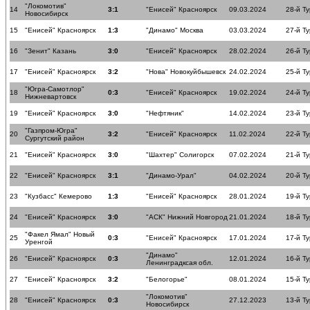
"Локомотив"
14
3:1
"Енисей" Красноярск
09.03.2024
28-й Ту
Новосибирск
15
"Енисей" Красноярск
1:3
"Динамо" Москва
03.03.2024
27-й Ту
16
"Зенит" Казань
3:0
"Енисей" Красноярск
28.02.2024
26-й Ту
17
"Енисей" Красноярск
3:2
"Нова" Новокуйбышевск
24.02.2024
25-й Ту
"Югра-Самотлор"
18
0:3
"Енисей" Красноярск
19.02.2024
24-й Ту
Нижневартовск
19
"Енисей" Красноярск
3:0
"Нефтяник"
14.02.2024
23-й Ту
"Газпром-Югра"
20
3:2
"Енисей" Красноярск
11.02.2024
22-й Ту
Сургутский район
21
"Енисей" Красноярск
3:0
"Шахтер" Солигорск
07.02.2024
21-й Ту
22
"Енисей" Красноярск
3:1
"Динамо-Урал"
04.02.2024
20-й Ту
23
"Кузбасс" Кемерово
1:3
"Енисей" Красноярск
28.01.2024
19-й Ту
24
"Енисей" Красноярск
3:0
"АСК" Нижний Новгород
21.01.2024
18-й Ту
"Факел Ямал" Новый
25
0:3
"Енисей" Красноярск
17.01.2024
17-й Ту
Уренгой
"Динамо"
26
"Енисей" Красноярск
0:3
12.01.2024
16-й Ту
Ленинградксая обл.
27
"Енисей" Красноярск
3:2
"Белогорье"
08.01.2024
15-й Ту
"Локомотив"
28
"Енисей" Красноярск
0:3
27.12.2023
13-й Ту
Новосибирск