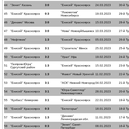
44
"Зенит" Казань
3:0
"Енисей" Красноярск
24.03.2023
30-й Ту
"Локомотив"
45
"Енисей" Красноярск
0:3
19.03.2023
29-й Ту
Новосибирск
46
"Динамо" Москва
3:0
"Енисей" Красноярск
15.03.2023
28-й Ту
47
"Енисей" Красноярск
3:0
"Нова" Новокуйбышевск
10.03.2023
27-й Ту
48
"Нефтяник"
1:3
"Енисей" Красноярск
05.03.2023
26-й Ту
49
"Енисей" Красноярск
3:1
"Строитель" Минск
25.02.2023
25-й Ту
50
"Енисей" Красноярск
3:2
"Урал" Уфа
19.02.2023
24-й Ту
"Газпром-Югра"
51
1:3
"Енисей" Красноярск
15.02.2023
23-й Ту
Сургутский район
52
"Енисей" Красноярск
1:3
"Факел" Новый Уренгой
11.02.2023
22-й Ту
53
"Енисей" Красноярск
3:1
"АСК" Нижний Новгород
04.02.2023
21-й Ту
"Югра-Самотлор"
54
"Енисей" Красноярск
3:1
28.01.2023
20-й Ту
Нижневартовск
55
"Кузбасс" Кемерово
3:1
"Енисей" Красноярск
22.01.2023
19-й Ту
56
"Енисей" Красноярск
0:3
"Белогорье"
18.01.2023
18-й Ту
"Динамо"
57
"Енисей" Красноярск
1:3
11.01.2023
17-й Ту
Ленинградксая обл.
"Зенит" Санкт-
58
"Енисей" Красноярск
0:3
08.01.2023
16-й Ту
Петербург