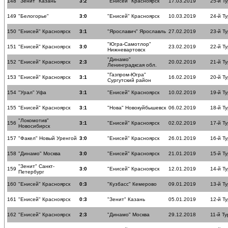
148
"Зенит" Казань
3:2
"Енисей" Красноярск
17.03.2019
25-й Ту
149
"Белогорье"
3:0
"Енисей" Красноярск
10.03.2019
24-й Ту
150
"Енисей" Красноярск
3:1
"Ярославич" Ярославль
27.02.2019
23-й Ту
"Югра-Самотлор"
151
"Енисей" Красноярск
3:0
23.02.2019
22-й Ту
Нижневартовск
"Динамо"
152
"Енисей" Красноярск
2:3
20.02.2019
21-й Ту
Ленинградксая обл.
"Газпром-Югра"
153
"Енисей" Красноярск
3:1
16.02.2019
20-й Ту
Сургутский район
154
"Урал" Уфа
3:1
"Енисей" Красноярск
10.02.2019
19-й Ту
155
"Енисей" Красноярск
3:1
"Нова" Новокуйбышевск
06.02.2019
18-й Ту
"Локомотив"
156
3:1
"Енисей" Красноярск
02.02.2019
17-й Ту
Новосибирск
157
"Факел" Новый Уренгой
3:0
"Енисей" Красноярск
26.01.2019
16-й Ту
158
"Динамо" Москва
3:0
"Енисей" Красноярск
21.01.2019
15-й Ту
"Зенит" Санкт-
159
3:0
"Енисей" Красноярск
12.01.2019
14-й Ту
Петербург
160
"Енисей" Красноярск
0:3
"Кузбасс" Кемерово
09.01.2019
13-й Ту
161
"Енисей" Красноярск
0:3
"Зенит" Казань
05.01.2019
12-й Ту
162
"Енисей" Красноярск
2:3
"Динамо" Москва
29.12.2018
11-й Ту