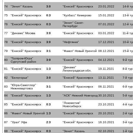
74
"Зенит" Казань
3:0
"Енисей" Красноярск
23.01.2022
14-й ту
75
"Енисей" Красноярск
0:3
"Кузбасс" Кемерово
15.01.2022
13-й ту
"Зенит" Санкт-
76
"Енисей" Красноярск
0:3
07.01.2022
12-й ту
Петербург
77
"Динамо" Москва
3:0
"Енисей" Красноярск
03.01.2022
11-й ту
78
"Енисей" Красноярск
3:0
"Нефтяник"
17.12.2021
10-й ту
79
"Енисей" Красноярск
3:1
"Факел" Новый Уренгой
08.12.2021
15-й ту
"Газпром-Югра"
80
3:0
"Енисей" Красноярск
04.12.2021
9-й тур
Сургутский район
"Динамо"
81
"Енисей" Красноярск
1:3
19.11.2021
8-й тур
Ленинградксая обл.
82
"Белогорье"
3:0
"Енисей" Красноярск
13.11.2021
7-й тур
"Югра-Самотлор"
83
3:1
"Енисей" Красноярск
06.11.2021
6-й тур
Нижневартовск
84
"Енисей" Красноярск
1:3
"АСК" Нижний Новгород
30.10.2021
5-й тур
"Локомотив"
85
"Енисей" Красноярск
0:3
23.10.2021
4-й тур
Новосибирск
86
"Факел" Новый Уренгой
1:3
"Енисей" Красноярск
20.10.2021
2-й тур
87
"Урал" Уфа
2:3
"Енисей" Красноярск
16.10.2021
3-й тур
88
"Енисей" Красноярск
0:3
"Зенит" Казань
02.10.2021
1-й тур