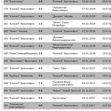
178
"Белогорье"
3:0
"Енисей" Красноярск
23.02.2018
25-й Ту
"Локомотив"
179
"Енисей" Красноярск
3:1
17.02.2018
24-й Ту
Новосибирск
180
"Енисей" Красноярск
0:3
"Динамо" Москва
10.02.2018
23-й Ту
"Зенит" Санкт-
181
"Енисей" Красноярск
1:3
03.02.2018
22-й Ту
Петербург
182
"Зенит" Казань
3:0
"Енисей" Красноярск
27.01.2018
21-й Ту
"Динамо"
183
"Енисей" Красноярск
2:3
20.01.2018
20-й Ту
Ленинградксая обл.
"Югра-Самотлор"
184
"Енисей" Красноярск
3:1
13.01.2018
19-й Ту
Нижневартовск
185
"Нова" Новокуйбышевск
3:2
"Енисей" Красноярск
10.01.2018
18-й Ту
186
"Ярославич" Ярославль
1:3
"Енисей" Красноярск
06.01.2018
17-й Ту
187
"Енисей" Красноярск
0:3
"Урал" Уфа
28.12.2017
16-й Ту
188
"Кузбасс" Кемерово
3:0
"Енисей" Красноярск
24.12.2017
15-й Ту
"Газпром-Югра"
189
"Енисей" Красноярск
1:3
09.12.2017
14-й Ту
Сургутский район
190
"Енисей" Красноярск
0:3
"Факел" Новый Уренгой
25.11.2017
13-й Ту
191
"Енисей" Красноярск
0:3
"Белогорье"
18.11.2017
12-й Ту
"Локомотив"
192
3:0
"Енисей" Красноярск
15.11.2017
11-й Ту
Новосибирск