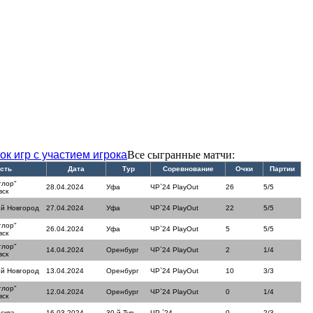
ок игр с участием игрока
Все сыгранные матчи:
сть
Дата
Тур
Соревнование
Очки
Партии
тлор"
28.04.2024
Уфа
ЧР`24 PlayOut
26
5/5
вск
й Новгород
27.04.2024
Уфа
ЧР`24 PlayOut
22
5/5
тлор"
26.04.2024
Уфа
ЧР`24 PlayOut
5
5/5
вск
тлор"
14.04.2024
Оренбург
ЧР`24 PlayOut
2
1/4
вск
й Новгород
13.04.2024
Оренбург
ЧР`24 PlayOut
10
3/3
тлор"
12.04.2024
Оренбург
ЧР`24 PlayOut
0
1/4
вск
сква
16.03.2024
30-й Тур
ЧР `24
0
2/3