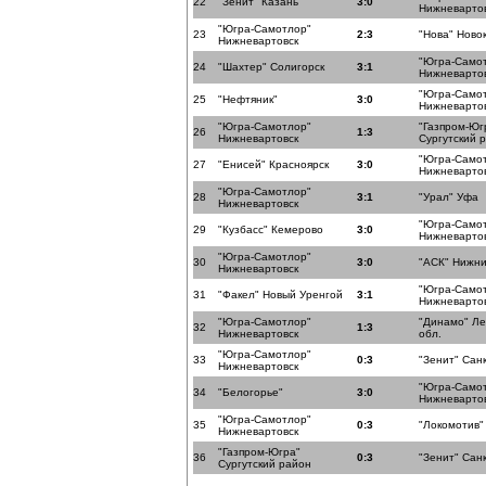
22
"Зенит" Казань
3:0
Нижневарто
"Югра-Самотлор"
23
2:3
"Нова" Ново
Нижневартовск
"Югра-Само
24
"Шахтер" Солигорск
3:1
Нижневарто
"Югра-Само
25
"Нефтяник"
3:0
Нижневарто
"Югра-Самотлор"
"Газпром-Юг
26
1:3
Нижневартовск
Сургутский 
"Югра-Само
27
"Енисей" Красноярск
3:0
Нижневарто
"Югра-Самотлор"
28
3:1
"Урал" Уфа
Нижневартовск
"Югра-Само
29
"Кузбасс" Кемерово
3:0
Нижневарто
"Югра-Самотлор"
30
3:0
"АСК" Нижни
Нижневартовск
"Югра-Само
31
"Факел" Новый Уренгой
3:1
Нижневарто
"Югра-Самотлор"
"Динамо" Ле
32
1:3
Нижневартовск
обл.
"Югра-Самотлор"
33
0:3
"Зенит" Сан
Нижневартовск
"Югра-Само
34
"Белогорье"
3:0
Нижневарто
"Югра-Самотлор"
35
0:3
"Локомотив"
Нижневартовск
"Газпром-Югра"
36
0:3
"Зенит" Сан
Сургутский район