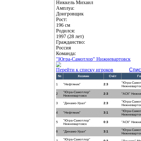
Никкель Михаил
Амплуа:
Доигровщик
Рост:
196 см
Родился:
1997 (28 лет)
Гражданство:
Россия
Команда:
"Югра-Самотлор" Нижневартовск
Перейти к списку игроков
Спис
№
Хозяин
Счёт
Го
"Югра-Само
1
"Нефтяник"
2:3
Нижневарто
"Югра-Самотлор"
2
2:3
"АСК" Нижни
Нижневартовск
"Югра-Само
3
"Динамо-Урал"
2:3
Нижневарто
"Югра-Само
4
"Нефтяник"
3:1
Нижневарто
"Югра-Самотлор"
5
0:3
"АСК" Нижни
Нижневартовск
"Югра-Само
6
"Динамо-Урал"
3:1
Нижневарто
"Югра-Самотлор"
7
0:3
"Динамо" Мо