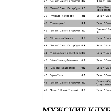
37
"Зенит" Санкт-Петербург
3:0
"Факел" Нов
"Югра-Само
38
"Зенит" Санкт-Петербург
3:0
Нижневарто
39
"Кузбасс" Кемерово
3:1
"Зенит" Сан
40
"Белогорье"
3:1
"Зенит" Сан
"Динамо" Ле
41
"Зенит" Санкт-Петербург
3:0
обл.
42
"Строитель" Минск
0:3
"Зенит" Сан
43
"Зенит" Санкт-Петербург
0:3
"Зенит" Каз
44
"Локомотив" Новосибирск
3:2
"Зенит" Сан
45
"Нова" Новокуйбышевск
0:3
"Зенит" Сан
46
"Енисей" Красноярск
0:3
"Зенит" Сан
47
"Урал" Уфа
0:3
"Зенит" Сан
"Газпром-Юг
48
"Зенит" Санкт-Петербург
3:0
Сургутский 
49
"Факел" Новый Уренгой
0:3
"Зенит" Сан
МУЖСКИЕ КЛУ