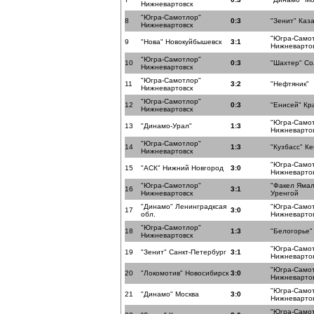
Нижневартовск
"Югра-Самотлор"
8
0:3
"Зенит" Каз
Нижневартовск
"Югра-Само
9
"Нова" Новокуйбышевск
3:1
Нижневарто
"Югра-Самотлор"
10
0:3
"Шахтер" Со
Нижневартовск
"Югра-Самотлор"
11
3:2
"Нефтяник"
Нижневартовск
"Югра-Самотлор"
12
0:3
"Енисей" Кр
Нижневартовск
"Югра-Само
13
"Динамо-Урал"
1:3
Нижневарто
"Югра-Самотлор"
14
1:3
"Кузбасс" К
Нижневартовск
"Югра-Само
15
"АСК" Нижний Новгород
3:0
Нижневарто
"Югра-Самотлор"
"Факел Ямал
16
3:1
Нижневартовск
Уренгой
"Динамо" Ленинградксая
"Югра-Само
17
3:0
обл.
Нижневарто
"Югра-Самотлор"
18
1:3
"Белогорье"
Нижневартовск
"Югра-Само
19
"Зенит" Санкт-Петербург
3:1
Нижневарто
"Югра-Само
20
"Локомотив" Новосибирск
3:0
Нижневарто
"Югра-Само
21
"Динамо" Москва
3:0
Нижневарто
"Югра-Само