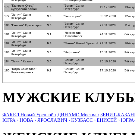
"Газпром-Югра"
"Зенит" Санкт-
178
1:3
11.12.2020
13-й ту
Сургутский район
Петербург
"Зенит" Санкт-
179
3:0
"Белогорье"
05.12.2020
12-й ту
Петербург
"Зенит" Санкт-
180
"Енисей" Красноярск
3:0
27.11.2020
11-й ту
Петербург
"Зенит" Санкт-
"Локомотив"
181
3:1
24.11.2020
6-й тур
Петербург
Новосибирск
"Зенит" Санкт-
182
0:3
"Факел" Новый Уренгой
21.11.2020
10-й ту
Петербург
"Зенит" Санкт-
183
3:0
"Нефтяник"
15.11.2020
9-й тур
Петербург
"Зенит" Санкт-
184
"Зенит" Казань
3:0
25.10.2020
7-й тур
Петербург
"Югра-Самотлор"
"Зенит" Санкт-
185
0:3
17.10.2020
5-й тур
Нижневартовск
Петербург
МУЖСКИЕ КЛУБ
ФАКЕЛ Новый Уренгой ›
ДИНАМО Москва ›
ЗЕНИТ-КАЗАНЬ
ЮГРА ›
НОВА ›
ЯРОСЛАВИЧ ›
КУЗБАСС ›
ЕНИСЕЙ ›
ЮГРА