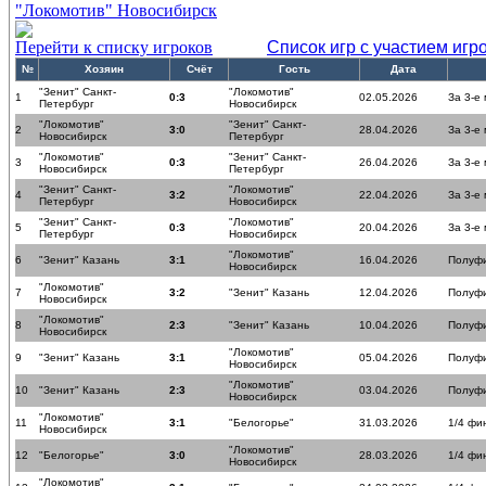
"Локомотив" Новосибирск
Перейти к списку игроков
Список игр с участием игр
№
Хозяин
Счёт
Гость
Дата
"Зенит" Санкт-
"Локомотив"
1
0:3
02.05.2026
За 3-е
Петербург
Новосибирск
"Локомотив"
"Зенит" Санкт-
2
3:0
28.04.2026
За 3-е
Новосибирск
Петербург
"Локомотив"
"Зенит" Санкт-
3
0:3
26.04.2026
За 3-е
Новосибирск
Петербург
"Зенит" Санкт-
"Локомотив"
4
3:2
22.04.2026
За 3-е
Петербург
Новосибирск
"Зенит" Санкт-
"Локомотив"
5
0:3
20.04.2026
За 3-е
Петербург
Новосибирск
"Локомотив"
6
"Зенит" Казань
3:1
16.04.2026
Полуф
Новосибирск
"Локомотив"
7
3:2
"Зенит" Казань
12.04.2026
Полуф
Новосибирск
"Локомотив"
8
2:3
"Зенит" Казань
10.04.2026
Полуф
Новосибирск
"Локомотив"
9
"Зенит" Казань
3:1
05.04.2026
Полуф
Новосибирск
"Локомотив"
10
"Зенит" Казань
2:3
03.04.2026
Полуф
Новосибирск
"Локомотив"
11
3:1
"Белогорье"
31.03.2026
1/4 фи
Новосибирск
"Локомотив"
12
"Белогорье"
3:0
28.03.2026
1/4 фи
Новосибирск
"Локомотив"