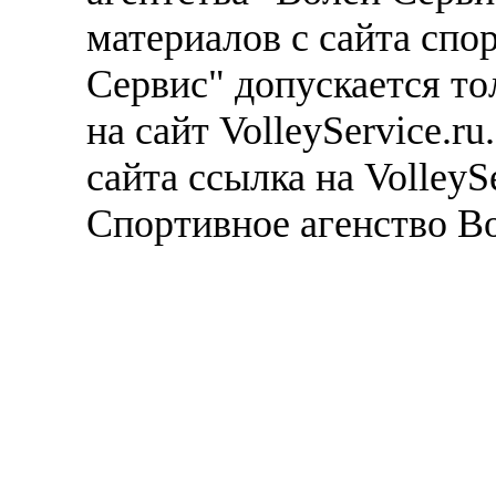
материалов с сайта спо
Сервис" допускается то
на сайт VolleyService.r
сайта ссылка на VolleyS
Спортивное агенство В