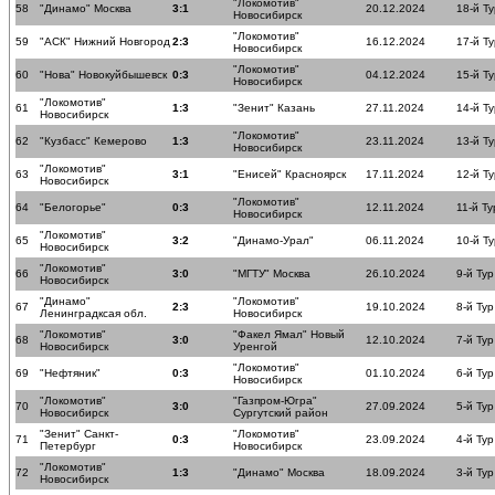
"Локомотив"
58
"Динамо" Москва
3:1
20.12.2024
18-й Ту
Новосибирск
"Локомотив"
59
"АСК" Нижний Новгород
2:3
16.12.2024
17-й Ту
Новосибирск
"Локомотив"
60
"Нова" Новокуйбышевск
0:3
04.12.2024
15-й Ту
Новосибирск
"Локомотив"
61
1:3
"Зенит" Казань
27.11.2024
14-й Ту
Новосибирск
"Локомотив"
62
"Кузбасс" Кемерово
1:3
23.11.2024
13-й Ту
Новосибирск
"Локомотив"
63
3:1
"Енисей" Красноярск
17.11.2024
12-й Ту
Новосибирск
"Локомотив"
64
"Белогорье"
0:3
12.11.2024
11-й Ту
Новосибирск
"Локомотив"
65
3:2
"Динамо-Урал"
06.11.2024
10-й Ту
Новосибирск
"Локомотив"
66
3:0
"МГТУ" Москва
26.10.2024
9-й Тур
Новосибирск
"Динамо"
"Локомотив"
67
2:3
19.10.2024
8-й Тур
Ленинградксая обл.
Новосибирск
"Локомотив"
"Факел Ямал" Новый
68
3:0
12.10.2024
7-й Тур
Новосибирск
Уренгой
"Локомотив"
69
"Нефтяник"
0:3
01.10.2024
6-й Тур
Новосибирск
"Локомотив"
"Газпром-Югра"
70
3:0
27.09.2024
5-й Тур
Новосибирск
Сургутский район
"Зенит" Санкт-
"Локомотив"
71
0:3
23.09.2024
4-й Тур
Петербург
Новосибирск
"Локомотив"
72
1:3
"Динамо" Москва
18.09.2024
3-й Тур
Новосибирск