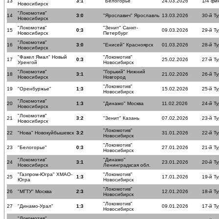
13
3:1
"Белогорье"
24.03.2026
1/4 фи
Новосибирск
"Локомотив"
14
3:0
"Ярославич" Ярославль
13.03.2026
30-й Ту
Новосибирск
"Локомотив"
"Зенит" Санкт-
15
0:3
09.03.2026
29-й Ту
Новосибирск
Петербург
"Локомотив"
16
3:0
"Енисей" Красноярск
01.03.2026
28-й Ту
Новосибирск
"Факел Ямал" Новый
"Локомотив"
17
0:3
25.02.2026
27-й Ту
Уренгой
Новосибирск
"Локомотив"
"Горький" Нижний
18
3:1
21.02.2026
26-й Ту
Новосибирск
Новгород
"Локомотив"
19
"Оренбуржье"
1:3
15.02.2026
25-й Ту
Новосибирск
"Локомотив"
20
1:3
"Динамо" Москва
11.02.2026
24-й Ту
Новосибирск
"Локомотив"
21
3:2
"Зенит" Казань
07.02.2026
23-й Ту
Новосибирск
"Локомотив"
22
"Нова" Новокуйбышевск
3:2
31.01.2026
22-й Ту
Новосибирск
"Локомотив"
23
"Белогорье"
0:3
27.01.2026
21-й Ту
Новосибирск
"Локомотив"
"Динамо"
24
3:1
23.01.2026
20-й Ту
Новосибирск
Ленинградксая обл.
"Газпром-Югра" ХМАО-
"Локомотив"
25
1:3
17.01.2026
19-й Ту
Югра
Новосибирск
"Локомотив"
26
"МГТУ" Москва
2:3
12.01.2026
18-й Ту
Новосибирск
"Локомотив"
27
"Динамо-Урал"
1:3
09.01.2026
17-й Ту
Новосибирск
"Локомотив"