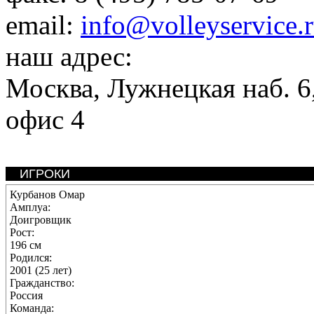
email:
info@volleyservice.
наш адрес:
Москва
,
Лужнецкая наб. 6,
офис 4
ИГРОКИ
Курбанов Омар
Амплуа:
Доигровщик
Рост:
196 см
Родился:
2001 (25 лет)
Гражданство:
Россия
Команда: