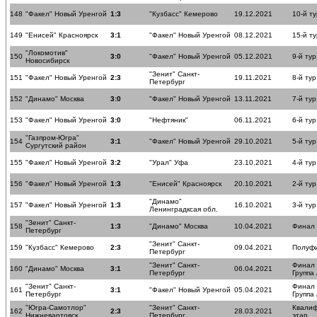
148
"Факел" Новый Уренгой
1:3
"Кузбасс" Кемерово
19.12.2021
10-й ту
149
"Енисей" Красноярск
3:1
"Факел" Новый Уренгой
08.12.2021
15-й ту
"Локомотив"
150
3:0
"Факел" Новый Уренгой
05.12.2021
9-й тур
Новосибирск
"Зенит" Санкт-
151
"Факел" Новый Уренгой
2:3
19.11.2021
8-й тур
Петербург
152
"Динамо" Москва
3:0
"Факел" Новый Уренгой
13.11.2021
7-й тур
153
"Факел" Новый Уренгой
3:0
"Нефтяник"
06.11.2021
6-й тур
"Газпром-Югра"
154
3:1
"Факел" Новый Уренгой
29.10.2021
5-й тур
Сургутский район
155
"Факел" Новый Уренгой
3:2
"Урал" Уфа
23.10.2021
4-й тур
156
"Факел" Новый Уренгой
1:3
"Енисей" Красноярск
20.10.2021
2-й тур
"Динамо"
157
"Факел" Новый Уренгой
1:3
16.10.2021
3-й тур
Ленинградксая обл.
"Зенит" Санкт-
158
1:3
"Динамо" Москва
10.04.2021
Финал
Петербург
"Зенит" Санкт-
159
"Кузбасс" Кемерово
2:3
09.04.2021
Полуф
Петербург
"Зенит" Санкт-
Финал
160
"Динамо" Москва
3:1
06.04.2021
Петербург
Группа
"Зенит" Санкт-
Финал
161
3:1
"Факел" Новый Уренгой
05.04.2021
Петербург
Группа
"Югра-Самотлор"
"Зенит" Санкт-
Квали
162
2:3
28.03.2021
Нижневартовск
Петербург
этап