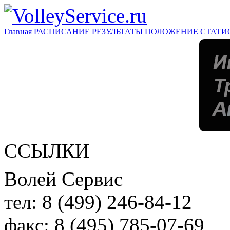
Главная
РАСПИСАНИЕ
РЕЗУЛЬТАТЫ
ПОЛОЖЕНИЕ
СТАТИ
ССЫЛКИ
Волей Сервис
тел:
8 (499) 246-84-12
факс:
8 (495) 785-07-69