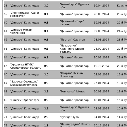
"Атом-Курск" Курская
58
"Динамо" Краснодар
3:0
16.04.2024
Красн
обл.
"Ленинградка" Санкт-
59
3:1
"Динамо" Краснодар
20.03.2024
26-й Ту
Петербург
"Динамо-Ак Барс"
60
"Динамо" Краснодар
0:3
15.03.2024
25-й Ту
Казань
"Динамо-Метар"
61
3:1
"Динамо" Краснодар
09.03.2024
24-й Ту
Челябинск
62
"Динамо" Краснодар
0:3
"Протон" Саратов
03.03.2024
23-й Ту
"Локомотив"
63
"Динамо" Краснодар
0:3
Калининградская
28.02.2024
22-й Ту
область
64
"Динамо" Краснодар
0:3
"Динамо" Москва
16.02.2024
21-й Ту
"Уралочка-НТМК"
65
0:3
"Динамо" Краснодар
11.02.2024
20-й Ту
Свердловская область
"Спарта" Нижний
66
"Динамо" Краснодар
3:0
02.02.2024
19-й Ту
Новгород
"Заречье-Одинцово"
67
0:3
"Динамо" Краснодар
27.01.2024
18-й Ту
Московская область
68
"Динамо" Краснодар
3:1
"Минчанка" Минск
20.01.2024
17-й Ту
69
"Енисей" Красноярск
0:3
"Динамо" Краснодар
13.01.2024
16-й Ту
"Атом-Курск" Курская
70
"Динамо" Краснодар
3:1
08.01.2024
15-й Ту
обл.
71
"Динамо" Краснодар
2:3
"Тулица" Тула
04.01.2024
14-й Ту
"Ленинградка" Санкт-
72
"Динамо" Краснодар
1:3
25.12.2023
13-й Ту