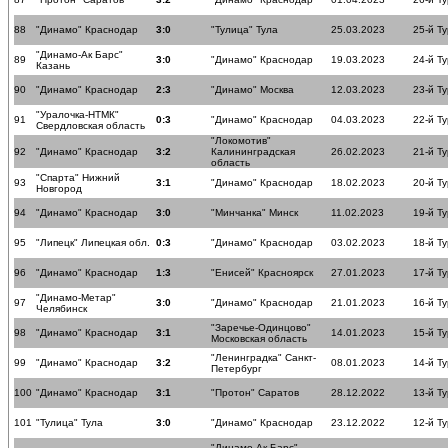
88
"Динамо" Краснодар
3:0
"Тулица" Тула
25.03.2023
25-й Ту
"Динамо-Ак Барс"
89
3:0
"Динамо" Краснодар
19.03.2023
24-й Ту
Казань
90
"Динамо" Краснодар
2:3
"Динамо" Москва
12.03.2023
23-й Ту
"Уралочка-НТМК"
91
0:3
"Динамо" Краснодар
04.03.2023
22-й Ту
Свердловская область
"Локомотив"
92
"Динамо" Краснодар
3:2
Калининградская
26.02.2023
21-й Ту
область
"Спарта" Нижний
93
3:1
"Динамо" Краснодар
18.02.2023
20-й Ту
Новгород
94
"Динамо" Краснодар
3:0
"Минчанка" Минск
11.02.2023
19-й Ту
95
"Липецк" Липецкая обл.
0:3
"Динамо" Краснодар
03.02.2023
18-й Ту
96
"Динамо" Краснодар
1:3
"Енисей" Красноярск
27.01.2023
17-й Ту
"Динамо-Метар"
97
3:0
"Динамо" Краснодар
21.01.2023
16-й Ту
Челябинск
"Заречье-Одинцово"
98
"Динамо" Краснодар
3:1
14.01.2023
15-й Ту
Московская область
"Ленинградка" Санкт-
99
"Динамо" Краснодар
3:2
08.01.2023
14-й Ту
Петербург
100
"Динамо" Краснодар
3:1
"Протон" Саратов
28.12.2022
13-й Ту
101
"Тулица" Тула
3:0
"Динамо" Краснодар
23.12.2022
12-й Ту
"Динамо-Ак Барс"