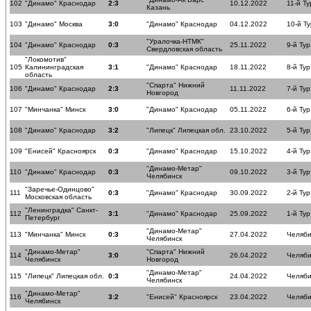
102
"Динамо" Краснодар
2:3
10.12.2022
11-й Ту
Казань
103
"Динамо" Москва
3:0
"Динамо" Краснодар
04.12.2022
10-й Ту
"Уралочка-НТМК"
104
"Динамо" Краснодар
0:3
25.11.2022
9-й Тур
Свердловская область
"Локомотив"
105
Калининградская
3:1
"Динамо" Краснодар
18.11.2022
8-й Тур
область
"Спарта" Нижний
106
"Динамо" Краснодар
2:3
11.11.2022
7-й Тур
Новгород
107
"Минчанка" Минск
3:0
"Динамо" Краснодар
05.11.2022
6-й Тур
108
"Динамо" Краснодар
3:2
"Липецк" Липецкая обл.
23.10.2022
5-й Тур
109
"Енисей" Красноярск
0:3
"Динамо" Краснодар
15.10.2022
4-й Тур
"Динамо-Метар"
110
"Динамо" Краснодар
0:3
09.10.2022
3-й Тур
Челябинск
"Заречье-Одинцово"
111
0:3
"Динамо" Краснодар
30.09.2022
2-й Тур
Московская область
"Ленинградка" Санкт-
112
3:1
"Динамо" Краснодар
25.09.2022
1-й Тур
Петербург
"Динамо-Метар"
113
"Минчанка" Минск
0:3
27.04.2022
Челяби
Челябинск
"Динамо-Метар"
"Спарта" Нижний
114
3:0
26.04.2022
Челяби
Челябинск
Новгород
"Динамо-Метар"
115
"Липецк" Липецкая обл.
0:3
24.04.2022
Челяби
Челябинск
"Динамо-Метар"
116
3:2
"Енисей" Красноярск
23.04.2022
Челяби
Челябинск