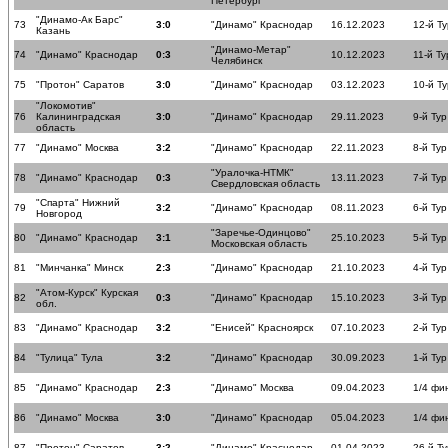
Петербург
"Динамо-Ак Барс"
73
3:0
"Динамо" Краснодар
16.12.2023
12-й Ту
Казань
"Динамо-Метар"
74
"Динамо" Краснодар
0:3
10.12.2023
11-й Ту
Челябинск
75
"Протон" Саратов
3:0
"Динамо" Краснодар
03.12.2023
10-й Ту
"Локомотив"
76
Калининградская
3:0
"Динамо" Краснодар
29.11.2023
9-й Тур
область
77
"Динамо" Москва
3:2
"Динамо" Краснодар
22.11.2023
8-й Тур
"Уралочка-НТМК"
78
"Динамо" Краснодар
0:3
13.11.2023
7-й Тур
Свердловская область
"Спарта" Нижний
79
3:2
"Динамо" Краснодар
08.11.2023
6-й Тур
Новгород
"Заречье-Одинцово"
80
"Динамо" Краснодар
3:1
25.10.2023
5-й Тур
Московская область
81
"Минчанка" Минск
2:3
"Динамо" Краснодар
21.10.2023
4-й Тур
"Атом-Курск" Курская
82
0:3
"Динамо" Краснодар
15.10.2023
3-й Тур
обл.
83
"Динамо" Краснодар
3:2
"Енисей" Красноярск
07.10.2023
2-й Тур
84
"Тулица" Тула
3:2
"Динамо" Краснодар
30.09.2023
1-й Тур
85
"Динамо" Краснодар
2:3
"Динамо" Москва
09.04.2023
1/4 фи
86
"Динамо" Москва
3:0
"Динамо" Краснодар
05.04.2023
1/4 фи
87
"Протон" Саратов
3:2
"Динамо" Краснодар
01.04.2023
26-й Ту