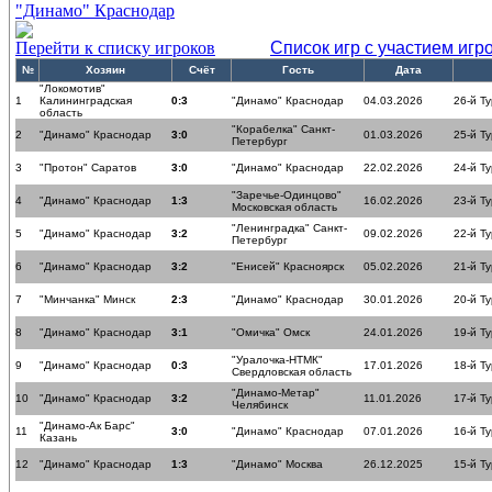
"Динамо" Краснодар
Перейти к списку игроков
Список игр с участием игр
№
Хозяин
Счёт
Гость
Дата
"Локомотив"
1
Калининградская
0:3
"Динамо" Краснодар
04.03.2026
26-й Ту
область
"Корабелка" Санкт-
2
"Динамо" Краснодар
3:0
01.03.2026
25-й Ту
Петербург
3
"Протон" Саратов
3:0
"Динамо" Краснодар
22.02.2026
24-й Ту
"Заречье-Одинцово"
4
"Динамо" Краснодар
1:3
16.02.2026
23-й Ту
Московская область
"Ленинградка" Санкт-
5
"Динамо" Краснодар
3:2
09.02.2026
22-й Ту
Петербург
6
"Динамо" Краснодар
3:2
"Енисей" Красноярск
05.02.2026
21-й Ту
7
"Минчанка" Минск
2:3
"Динамо" Краснодар
30.01.2026
20-й Ту
8
"Динамо" Краснодар
3:1
"Омичка" Омск
24.01.2026
19-й Ту
"Уралочка-НТМК"
9
"Динамо" Краснодар
0:3
17.01.2026
18-й Ту
Свердловская область
"Динамо-Метар"
10
"Динамо" Краснодар
3:2
11.01.2026
17-й Ту
Челябинск
"Динамо-Ак Барс"
11
3:0
"Динамо" Краснодар
07.01.2026
16-й Ту
Казань
12
"Динамо" Краснодар
1:3
"Динамо" Москва
26.12.2025
15-й Ту