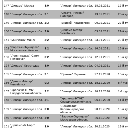
147
"Динамо" Москва
3:0
"Липецк" Липецкая обл.
18.02.2021
15-й ту
"Спарта" Нижний
148
"Липецк" Липецкая обл.
3:1
13.02.2021
23-й ту
Новгород
149
"Липецк" Липецкая обл.
2:3
"Енисей" Красноярск
06.02.2021
22-й ту
"Динамо-Метар"
150
"Липецк" Липецкая обл.
3:0
03.02.2021
21-й ту
Челябинск
151
"Минчанка" Минск
3:2
"Липецк" Липецкая обл.
23.01.2021
20-й ту
"Заречье-Одинцово"
152
3:2
"Липецк" Липецкая обл.
16.01.2021
19-й ту
Московская область
"Ленинградка" Санкт-
153
3:2
"Липецк" Липецкая обл.
12.01.2021
18-й ту
Петербург
154
"Динамо" Краснодар
3:0
"Липецк" Липецкая обл.
04.01.2021
17-й ту
155
"Липецк" Липецкая обл.
3:1
"Протон" Саратов
27.12.2020
16-й ту
"Динамо-Метар"
156
0:3
"Липецк" Липецкая обл.
18.12.2020
8-й тур
Челябинск
"Уралочка-НТМК"
157
3:2
"Липецк" Липецкая обл.
16.12.2020
1-й тур
Свердловская область
"Уралочка-НТМК"
158
"Липецк" Липецкая обл.
3:1
05.12.2020
14-й ту
Свердловская область
"Локомотив"
159
"Липецк" Липецкая обл.
3:0
Калининградская
28.11.2020
13-й ту
область
"Заречье-Одинцово"
160
"Липецк" Липецкая обл.
3:0
25.11.2020
6-й тур
Московская область
"Динамо-Ак Барс"
161
3:0
"Липецк" Липецкая обл.
20.11.2020
12-й ту