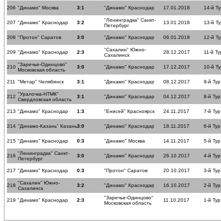
206
"Динамо" Москва
3:1
"Динамо" Краснодар
17.01.2018
14-й Ту
"Ленинградка" Санкт-
207
"Динамо" Краснодар
3:2
13.01.2018
13-й Ту
Петербург
208
"Протон" Саратов
3:0
"Динамо" Краснодар
06.01.2018
12-й Ту
"Сахалин" Южно-
209
"Динамо" Краснодар
2:3
28.12.2017
11-й Ту
Сахалинск
"Заречье-Одинцово"
210
3:0
"Динамо" Краснодар
17.12.2017
10-й Ту
Московская область
211
"Метар" Челябинск
3:1
"Динамо" Краснодар
08.12.2017
9-й Тур
"Уралочка-НТМК"
212
3:1
"Динамо" Краснодар
04.12.2017
8-й Тур
Свердловская область
213
"Динамо" Краснодар
1:3
"Енисей" Красноярск
24.11.2017
7-й Тур
214
"Динамо-Казань" Казань
3:0
"Динамо" Краснодар
18.11.2017
6-й Тур
215
"Динамо" Краснодар
0:3
"Динамо" Москва
14.11.2017
5-й Тур
"Ленинградка" Санкт-
216
3:0
"Динамо" Краснодар
26.10.2017
4-й Тур
Петербург
217
"Динамо" Краснодар
0:3
"Протон" Саратов
20.10.2017
3-й Тур
"Сахалин" Южно-
218
3:2
"Динамо" Краснодар
16.10.2017
2-й Тур
Сахалинск
"Заречье-Одинцово"
219
"Динамо" Краснодар
2:3
11.10.2017
1-й Тур
Московская область