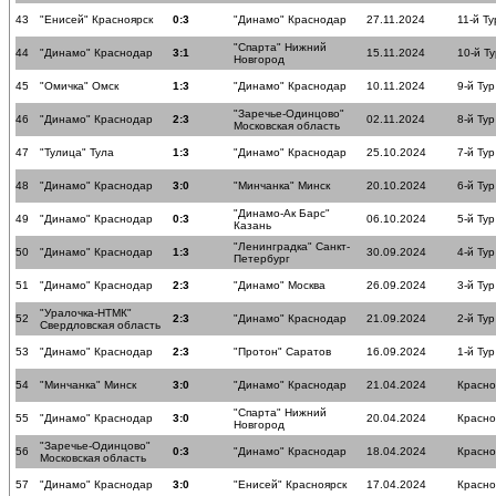
43
"Енисей" Красноярск
0:3
"Динамо" Краснодар
27.11.2024
11-й Ту
"Спарта" Нижний
44
"Динамо" Краснодар
3:1
15.11.2024
10-й Ту
Новгород
45
"Омичка" Омск
1:3
"Динамо" Краснодар
10.11.2024
9-й Тур
"Заречье-Одинцово"
46
"Динамо" Краснодар
2:3
02.11.2024
8-й Тур
Московская область
47
"Тулица" Тула
1:3
"Динамо" Краснодар
25.10.2024
7-й Тур
48
"Динамо" Краснодар
3:0
"Минчанка" Минск
20.10.2024
6-й Тур
"Динамо-Ак Барс"
49
"Динамо" Краснодар
0:3
06.10.2024
5-й Тур
Казань
"Ленинградка" Санкт-
50
"Динамо" Краснодар
1:3
30.09.2024
4-й Тур
Петербург
51
"Динамо" Краснодар
2:3
"Динамо" Москва
26.09.2024
3-й Тур
"Уралочка-НТМК"
52
2:3
"Динамо" Краснодар
21.09.2024
2-й Тур
Свердловская область
53
"Динамо" Краснодар
2:3
"Протон" Саратов
16.09.2024
1-й Тур
54
"Минчанка" Минск
3:0
"Динамо" Краснодар
21.04.2024
Красн
"Спарта" Нижний
55
"Динамо" Краснодар
3:0
20.04.2024
Красн
Новгород
"Заречье-Одинцово"
56
0:3
"Динамо" Краснодар
18.04.2024
Красн
Московская область
57
"Динамо" Краснодар
3:0
"Енисей" Красноярск
17.04.2024
Красн