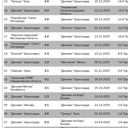
13
"Тулица" Тула
3:0
"Динамо" Краснодар
15.12.2025
14-й Ту
"Локомотив"
14
"Динамо" Краснодар
0:3
Калининградская
10.12.2025
13-й Ту
область
"Корабелка" Санкт-
15
3:0
"Динамо" Краснодар
05.12.2025
12-й Ту
Петербург
16
"Динамо" Краснодар
3:1
"Протон" Саратов
01.12.2025
11-й Ту
"Заречье-Одинцово"
17
3:2
"Динамо" Краснодар
23.11.2025
10-й Ту
Московская область
"Ленинградка" Санкт-
18
3:0
"Динамо" Краснодар
18.11.2025
9-й Тур
Петербург
19
"Енисей" Красноярск
2:3
"Динамо" Краснодар
15.11.2025
8-й Тур
20
"Динамо" Краснодар
1:3
"Минчанка" Минск
08.11.2025
7-й Тур
21
"Омичка" Омск
3:1
"Динамо" Краснодар
01.11.2025
6-й Тур
"Уралочка-НТМК"
22
3:1
"Динамо" Краснодар
29.10.2025
5-й Тур
Свердловская область
"Динамо-Метар"
23
3:1
"Динамо" Краснодар
25.10.2025
4-й Тур
Челябинск
"Динамо-Ак Барс"
24
"Динамо" Краснодар
1:3
19.10.2025
3-й Тур
Казань
25
"Динамо" Москва
3:1
"Динамо" Краснодар
14.10.2025
2-й Тур
26
"Динамо" Краснодар
3:0
"Тулица" Тула
05.10.2025
1-й Тур
"Динамо-Ак Барс"
27
"Динамо" Краснодар
0:3
14.03.2025
1/4 фи
Казань