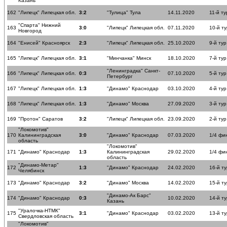
Казань
162
"Липецк" Липецкая обл.
3:2
"Тулица" Тула
14.11.2020
11-й ту
"Спарта" Нижний
163
3:0
"Липецк" Липецкая обл.
07.11.2020
10-й ту
Новгород
164
"Енисей" Красноярск
2:3
"Липецк" Липецкая обл.
25.10.2020
9-й тур
165
"Липецк" Липецкая обл.
3:1
"Минчанка" Минск
18.10.2020
7-й тур
"Ленинградка" Санкт-
166
"Липецк" Липецкая обл.
0:3
07.10.2020
5-й тур
Петербург
167
"Липецк" Липецкая обл.
1:3
"Динамо" Краснодар
03.10.2020
4-й тур
168
"Липецк" Липецкая обл.
1:3
"Динамо" Москва
27.09.2020
3-й тур
169
"Протон" Саратов
3:2
"Липецк" Липецкая обл.
23.09.2020
2-й тур
"Локомотив"
170
Калининградская
3:0
"Динамо" Краснодар
07.03.2020
1/4 фи
область
"Локомотив"
171
"Динамо" Краснодар
1:3
Калининградская
29.02.2020
1/4 фи
область
"Динамо-Метар"
172
1:3
"Динамо" Краснодар
24.02.2020
16-й ту
Челябинск
173
"Динамо" Краснодар
3:2
"Динамо" Москва
14.02.2020
15-й ту
"Динамо-Ак Барс"
174
"Динамо" Краснодар
0:3
10.02.2020
14-й ту
Казань
"Уралочка-НТМК"
175
3:1
"Динамо" Краснодар
03.02.2020
13-й ту
Свердловская область
"Локомотив"