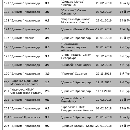
"Динамо-Метар"
191
"Динамо" Краснодар
3:1
23.02.2019
18-й Ту
Челябинск
"Сахалин" Южно-
192
"Динамо" Краснодар
3:0
08.02.2019
16-й Ту
Сахалинск
"Заречье-Одинцово"
193
"Динамо" Краснодар
0:3
27.01.2019
14-й Ту
Московская область
194
"Динамо" Краснодар
2:3
"Динамо-Казань" Казань
12.01.2019
11-й Ту
195
"Динамо" Москва
3:1
"Динамо" Краснодар
09.01.2019
10-й Ту
"Локомотив"
196
"Динамо" Краснодар
0:3
Калининградская
05.01.2019
9-й Тур
область
"Ленинградка" Санкт-
197
"Динамо" Краснодар
3:1
30.12.2018
8-й Тур
Петербург
198
"Динамо" Краснодар
3:0
"Енисей" Красноярск
08.12.2018
5-й Тур
199
"Динамо" Краснодар
3:0
"Протон" Саратов
25.11.2018
3-й Тур
"Заречье-Одинцово"
200
1:3
"Динамо" Краснодар
17.11.2018
2-й Тур
Московская область
"Уралочка-НТМК"
201
2:3
"Динамо" Краснодар
11.11.2018
1-й Тур
Свердловская область
"Динамо-Метар"
202
"Динамо" Краснодар
0:3
12.02.2018
18-й Ту
Челябинск
"Уралочка-НТМК"
203
"Динамо" Краснодар
0:3
02.02.2018
17-й Ту
Свердловская область
204
"Енисей" Красноярск
3:0
"Динамо" Краснодар
28.01.2018
16-й Ту
205
"Динамо" Краснодар
0:3
"Динамо-Казань" Казань
20.01.2018
15-й Ту