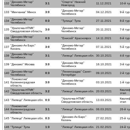
"Динамо-Метар"
"Спарта" Нижний
132
3:1
11.12.2021
10-й ту
Челябинск
Новгород
"Динамо-Метар"
133
"Минчанка" Минск
3:0
04.12.2021
9-й тур
Челябинск
"Динамо-Метар"
134
0:3
"Тулица" Тула
27.11.2021
8-й тур
Челябинск
"Уралочка-НТМК"
"Динамо-Метар"
135
3:0
20.11.2021
7-й тур
Свердловская область
Челябинск
"Динамо-Метар"
136
0:3
"Енисей" Красноярск
14.11.2021
6-й тур
Челябинск
"Динамо-Ак Барс"
"Динамо-Метар"
137
3:0
07.11.2021
5-й тур
Казань
Челябинск
"Динамо-Метар"
138
3:1
"Липецк" Липецкая обл.
30.10.2021
4-й тур
Челябинск
"Динамо-Метар"
139
"Динамо" Москва
3:0
16.10.2021
3-й тур
Челябинск
"Динамо-Метар"
"Ленинградка" Санкт-
140
0:3
09.10.2021
2-й тур
Челябинск
Петербург
"Локомотив"
"Динамо-Метар"
141
Калининградская
3:0
03.10.2021
1-й тур
Челябинск
область
"Уралочка-НТМК"
Квали
142
3:2
"Липецк" Липецкая обл.
20.03.2021
Свердловская область
этап
"Уралочка-НТМК"
Квали
143
"Липецк" Липецкая обл.
0:3
13.03.2021
Свердловская область
этап
"Локомотив"
144
Калининградская
3:1
"Липецк" Липецкая обл.
06.03.2021
26-й ту
область
"Динамо-Ак Барс"
145
"Липецк" Липецкая обл.
0:3
27.02.2021
25-й ту
Казань
146
"Тулица" Тула
1:3
"Липецк" Липецкая обл.
21.02.2021
24-й ту