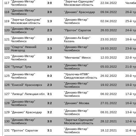
"Динамо-Метар"
"Заречье-Одинцово"
117
3:0
22.04.2022
Челяби
Челябинск
Московская область
"Динамо-Метар"
118
3:0
"Динамо" Краснодар
09.04.2022
26-й ту
Челябинск
"Заречье-Одинцово"
"Динамо-Метар"
119
1:3
02.04.2022
25-й ту
Московская область
Челябинск
"Динамо-Метар"
120
2:3
"Протон" Саратов
26.03.2022
24-й ту
Челябинск
"Динамо-Метар"
"Динамо-Ак Барс"
121
2:3
23.03.2022
18-й ту
Челябинск
Казань
"Спарта" Нижний
"Динамо-Метар"
122
1:3
19.03.2022
23-й ту
Новгород
Челябинск
"Динамо-Метар"
123
3:2
"Минчанка" Минск
12.03.2022
22-й ту
Челябинск
"Динамо-Метар"
124
"Тулица" Тула
3:0
05.03.2022
21-й ту
Челябинск
"Динамо-Метар"
"Уралочка-НТМК"
125
0:3
26.02.2022
20-й ту
Челябинск
Свердловская область
"Динамо-Метар"
126
"Енисей" Красноярск
2:3
19.02.2022
19-й ту
Челябинск
"Динамо-Метар"
127
"Липецк" Липецкая обл.
3:1
06.02.2022
17-й ту
Челябинск
"Динамо-Метар"
128
3:2
"Динамо" Москва
27.01.2022
16-й ту
Челябинск
"Динамо-Метар"
129
"Динамо" Краснодар
3:2
08.01.2022
13-й ту
Челябинск
"Динамо-Метар"
"Заречье-Одинцово"
130
3:0
28.12.2021
12-й ту
Челябинск
Московская область
"Динамо-Метар"
131
"Протон" Саратов
3:1
18.12.2021
11-й ту
Челябинск