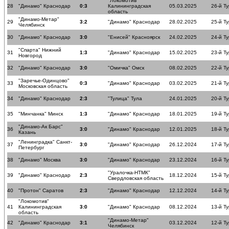
"Локомотив"
28
"Динамо" Краснодар
0:3
Калининградская
05.03.2025
26-й Ту
область
"Динамо-Метар"
29
3:2
"Динамо" Краснодар
28.02.2025
25-й Ту
Челябинск
30
"Динамо" Краснодар
3:0
"Енисей" Красноярск
24.02.2025
24-й Ту
"Спарта" Нижний
31
1:3
"Динамо" Краснодар
15.02.2025
23-й Ту
Новгород
32
"Динамо" Краснодар
3:0
"Омичка" Омск
08.02.2025
22-й Ту
"Заречье-Одинцово"
33
0:3
"Динамо" Краснодар
03.02.2025
21-й Ту
Московская область
34
"Динамо" Краснодар
2:3
"Тулица" Тула
24.01.2025
20-й Ту
35
"Минчанка" Минск
1:3
"Динамо" Краснодар
18.01.2025
19-й Ту
"Динамо-Ак Барс"
36
3:0
"Динамо" Краснодар
12.01.2025
18-й Ту
Казань
"Ленинградка" Санкт-
37
3:0
"Динамо" Краснодар
26.12.2024
17-й Ту
Петербург
38
"Динамо" Москва
3:0
"Динамо" Краснодар
23.12.2024
16-й Ту
"Уралочка-НТМК"
39
"Динамо" Краснодар
2:3
18.12.2024
15-й Ту
Свердловская область
40
"Протон" Саратов
2:3
"Динамо" Краснодар
12.12.2024
14-й Ту
"Локомотив"
41
Калининградская
3:0
"Динамо" Краснодар
08.12.2024
13-й Ту
область
"Динамо-Метар"
42
"Динамо" Краснодар
3:1
03.12.2024
12-й Ту
Челябинск