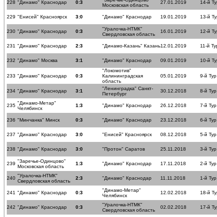
228
"Динамо" Краснодар
0:3
27.01.2019
14-й Ту
Московская область
229
"Енисей" Красноярск
3:0
"Динамо" Краснодар
19.01.2019
13-й Ту
"Уралочка-НТМК"
230
"Динамо" Краснодар
0:3
16.01.2019
12-й Ту
Свердловская область
231
"Динамо" Краснодар
2:3
"Динамо-Казань" Казань
12.01.2019
11-й Ту
232
"Динамо" Москва
3:1
"Динамо" Краснодар
09.01.2019
10-й Ту
"Локомотив"
233
"Динамо" Краснодар
0:3
Калининградская
05.01.2019
9-й Тур
область
"Ленинградка" Санкт-
234
"Динамо" Краснодар
3:1
30.12.2018
8-й Тур
Петербург
"Динамо-Метар"
235
1:3
"Динамо" Краснодар
26.12.2018
7-й Тур
Челябинск
236
"Минчанка" Минск
0:3
"Динамо" Краснодар
23.12.2018
6-й Тур
237
"Динамо" Краснодар
3:0
"Енисей" Красноярск
08.12.2018
5-й Тур
238
"Динамо" Краснодар
3:0
"Протон" Саратов
25.11.2018
3-й Тур
"Заречье-Одинцово"
239
1:3
"Динамо" Краснодар
17.11.2018
2-й Тур
Московская область
"Уралочка-НТМК"
240
2:3
"Динамо" Краснодар
11.11.2018
1-й Тур
Свердловская область
"Динамо-Метар"
241
"Динамо" Краснодар
0:3
12.02.2018
18-й Ту
Челябинск
"Уралочка-НТМК"
242
"Динамо" Краснодар
0:3
02.02.2018
17-й Ту
Свердловская область