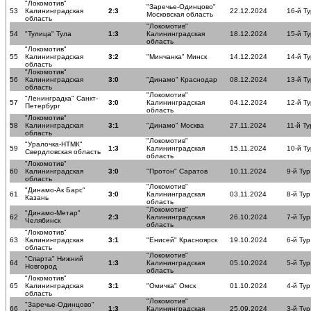
"Локомотив"
"Заречье-Одинцово"
53
Калининградская
2:3
22.12.2024
16-й Ту
Московская область
область
"Локомотив"
54
"Тулица" Тула
1:3
Калининградская
18.12.2024
15-й Ту
область
"Локомотив"
55
Калининградская
3:2
"Минчанка" Минск
14.12.2024
14-й Ту
область
"Локомотив"
56
Калининградская
3:0
"Динамо" Краснодар
08.12.2024
13-й Ту
область
"Локомотив"
"Ленинградка" Санкт-
57
3:0
Калининградская
04.12.2024
12-й Ту
Петербург
область
"Локомотив"
58
Калининградская
3:1
"Динамо" Москва
27.11.2024
11-й Ту
область
"Локомотив"
"Уралочка-НТМК"
59
1:3
Калининградская
15.11.2024
10-й Ту
Свердловская область
область
"Локомотив"
60
Калининградская
3:0
"Протон" Саратов
10.11.2024
9-й Тур
область
"Локомотив"
"Динамо-Ак Барс"
61
3:0
Калининградская
03.11.2024
8-й Тур
Казань
область
"Локомотив"
"Динамо-Метар"
62
2:3
Калининградская
26.10.2024
7-й Тур
Челябинск
область
"Локомотив"
63
Калининградская
3:1
"Енисей" Красноярск
19.10.2024
6-й Тур
область
"Локомотив"
"Спарта" Нижний
64
1:3
Калининградская
05.10.2024
5-й Тур
Новгород
область
"Локомотив"
65
Калининградская
3:1
"Омичка" Омск
01.10.2024
4-й Тур
область
"Локомотив"
"Заречье-Одинцово"
66
1:3
Калининградская
25.09.2024
3-й Тур