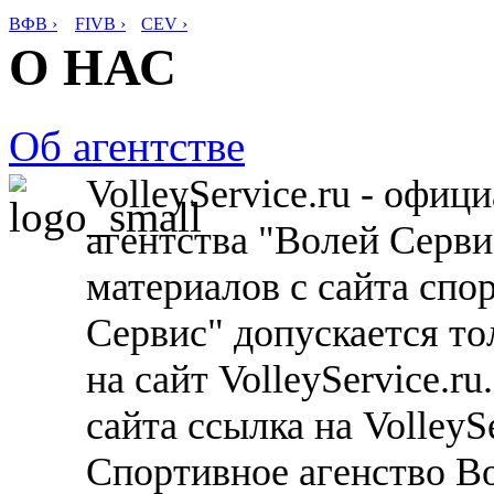
ВФВ ›
FIVB ›
CEV ›
О НАС
Об агентстве
VolleyService.ru - офи
агентства "Волей Серв
материалов с сайта спо
Сервис" допускается то
на сайт VolleyService.r
сайта ссылка на VolleyS
Спортивное агенство В