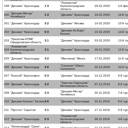
"Локомотив"
199
"Динамо" Краснодар
1:3
Калининградская
29.02.2020
1/4 фи
область
"Динамо-Метар"
200
1:3
"Динамо" Краснодар
24.02.2020
16-й ту
Челябинск
201
"Динамо" Краснодар
3:2
"Динамо" Москва
14.02.2020
15-й ту
"Динамо-Ак Барс"
202
"Динамо" Краснодар
0:3
10.02.2020
14-й ту
Казань
"Уралочка-НТМК"
203
3:1
"Динамо" Краснодар
03.02.2020
13-й ту
Свердловская область
"Локомотив"
204
Калининградская
3:1
"Динамо" Краснодар
26.01.2020
12-й ту
область
205
"Динамо" Краснодар
3:2
"Минчанка" Минск
17.01.2020
11-й ту
"Сахалин" Южно-
206
"Динамо" Краснодар
3:0
20.12.2019
10-й ту
Сахалинск
207
"Енисей" Красноярск
0:3
"Динамо" Краснодар
14.12.2019
9-й тур
"Заречье-Одинцово"
208
"Динамо" Краснодар
3:2
07.12.2019
8-й тур
Московская область
"Динамо-Метар"
209
"Динамо" Краснодар
2:3
30.11.2019
7-й тур
Челябинск
210
"Динамо-Казань" Казань
3:0
"Динамо" Краснодар
24.11.2019
6-й тур
211
"Протон" Саратов
3:1
"Динамо" Краснодар
17.11.2019
5-й тур
"Локомотив"
212
"Динамо" Краснодар
0:3
Калининградская
09.11.2019
4-й тур
область
"Ленинградка" Санкт-
213
3:2
"Динамо" Краснодар
27.10.2019
3-й тур