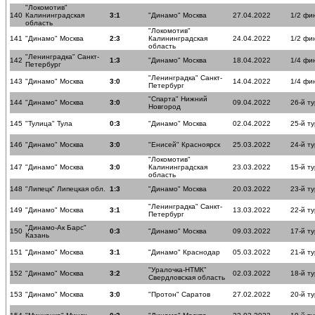
"Локомотив"
140
Калининградская
3:1
"Динамо" Москва
27.04.2022
1/2 фи
область
"Локомотив"
141
"Динамо" Москва
2:3
Калининградская
24.04.2022
1/2 фи
область
"Ленинградка" Санкт-
142
1:3
"Динамо" Москва
18.04.2022
1/4 фи
Петербург
"Ленинградка" Санкт-
143
"Динамо" Москва
3:0
14.04.2022
1/4 фи
Петербург
"Спарта" Нижний
144
"Динамо" Москва
3:0
09.04.2022
26-й ту
Новгород
145
"Тулица" Тула
0:3
"Динамо" Москва
02.04.2022
25-й ту
146
"Динамо" Москва
3:0
"Енисей" Красноярск
25.03.2022
24-й ту
"Локомотив"
147
"Динамо" Москва
3:0
Калининградская
23.03.2022
15-й ту
область
148
"Липецк" Липецкая обл.
1:3
"Динамо" Москва
20.03.2022
23-й ту
"Ленинградка" Санкт-
149
"Динамо" Москва
3:1
13.03.2022
22-й ту
Петербург
"Динамо-Ак Барс"
150
0:3
"Динамо" Москва
09.03.2022
17-й ту
Казань
151
"Динамо" Москва
3:1
"Динамо" Краснодар
05.03.2022
21-й ту
"Уралочка-НТМК"
152
"Динамо" Москва
3:2
02.03.2022
18-й ту
Свердловская область
153
"Динамо" Москва
3:0
"Протон" Саратов
27.02.2022
20-й ту