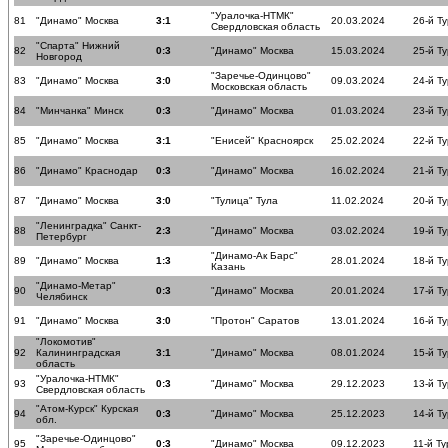
"Уралочка-НТМК"
81
"Динамо" Москва
3:1
20.03.2024
26-й Ту
Свердловская область
"Спарта" Нижний
82
0:3
"Динамо" Москва
15.03.2024
25-й Ту
Новгород
"Заречье-Одинцово"
83
"Динамо" Москва
3:0
09.03.2024
24-й Ту
Московская область
84
"Минчанка" Минск
0:3
"Динамо" Москва
01.03.2024
23-й Ту
85
"Динамо" Москва
3:1
"Енисей" Красноярск
25.02.2024
22-й Ту
86
"Динамо" Краснодар
0:3
"Динамо" Москва
16.02.2024
21-й Ту
87
"Динамо" Москва
3:0
"Тулица" Тула
11.02.2024
20-й Ту
"Ленинградка" Санкт-
88
2:3
"Динамо" Москва
03.02.2024
19-й Ту
Петербург
"Динамо-Ак Барс"
89
"Динамо" Москва
1:3
28.01.2024
18-й Ту
Казань
"Динамо-Метар"
90
0:3
"Динамо" Москва
20.01.2024
17-й Ту
Челябинск
91
"Динамо" Москва
3:0
"Протон" Саратов
13.01.2024
16-й Ту
"Локомотив"
92
Калининградская
3:1
"Динамо" Москва
08.01.2024
15-й Ту
область
"Уралочка-НТМК"
93
0:3
"Динамо" Москва
29.12.2023
13-й Ту
Свердловская область
"Атом-Курск" Курская
94
0:3
"Динамо" Москва
25.12.2023
14-й Ту
обл.
"Заречье-Одинцово"
95
0:3
"Динамо" Москва
09.12.2023
11-й Ту