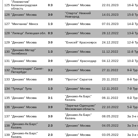
"Локомотив"
125
Калининградская
0:3
"Динамо" Москва
22.01.2023
16-й Ту
область
"Спарта" Нижний
126
"Динамо" Москва
3:0
14.01.2023
15-й Ту
Новгород
127
"Минчанка" Минск
1:3
"Динамо" Москва
07.01.2023
14-й Ту
128
"Липецк" Липецкая обл.
0:3
"Динамо" Москва
28.12.2022
13-й Ту
129
"Динамо" Москва
3:0
"Енисей" Красноярск
24.12.2022
12-й Ту
"Динамо-Метар"
130
1:3
"Динамо" Москва
11.12.2022
11-й Ту
Челябинск
131
"Динамо" Москва
3:0
"Динамо" Краснодар
04.12.2022
10-й Ту
"Ленинградка" Санкт-
132
3:2
"Динамо" Москва
27.11.2022
9-й Тур
Петербург
133
"Динамо" Москва
3:0
"Протон" Саратов
20.11.2022
8-й Тур
134
"Тулица" Тула
1:3
"Динамо" Москва
12.11.2022
7-й Тур
"Динамо-Ак Барс"
135
"Динамо" Москва
3:1
06.11.2022
6-й Тур
Казань
"Заречье-Одинцово"
136
"Динамо" Москва
3:0
22.10.2022
5-й Тур
Московская область
"Динамо-Ак Барс"
137
"Динамо" Москва
3:0
08.05.2022
За 3-е
Казань
"Динамо-Ак Барс"
138
2:3
"Динамо" Москва
04.05.2022
За 3-е
Казань
"Динамо-Ак Барс"
139
2:3
"Динамо" Москва
03.05.2022
За 3-е
Казань