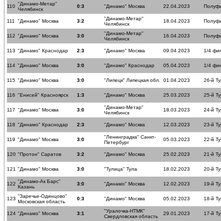
"Динамо-Метар"
110
0:3
"Динамо" Москва
22.04.2023
Полуф
Челябинск
"Динамо-Метар"
111
"Динамо" Москва
3:2
18.04.2023
Полуф
Челябинск
"Динамо-Метар"
112
"Динамо" Москва
3:0
16.04.2023
Полуф
Челябинск
113
"Динамо" Краснодар
2:3
"Динамо" Москва
09.04.2023
1/4 фи
114
"Динамо" Москва
3:0
"Динамо" Краснодар
05.04.2023
1/4 фи
115
"Динамо" Москва
3:0
"Липецк" Липецкая обл.
01.04.2023
26-й Ту
116
"Енисей" Красноярск
1:3
"Динамо" Москва
25.03.2023
25-й Ту
"Динамо-Метар"
117
"Динамо" Москва
3:0
18.03.2023
24-й Ту
Челябинск
118
"Динамо" Краснодар
2:3
"Динамо" Москва
12.03.2023
23-й Ту
"Ленинградка" Санкт-
119
"Динамо" Москва
3:0
05.03.2023
22-й Ту
Петербург
120
"Протон" Саратов
3:2
"Динамо" Москва
25.02.2023
21-й Ту
121
"Динамо" Москва
3:0
"Тулица" Тула
18.02.2023
20-й Ту
"Динамо-Ак Барс"
122
3:0
"Динамо" Москва
12.02.2023
19-й Ту
Казань
"Заречье-Одинцово"
123
0:3
"Динамо" Москва
05.02.2023
18-й Ту
Московская область
"Уралочка-НТМК"
124
"Динамо" Москва
3:1
29.01.2023
17-й Ту
Свердловская область