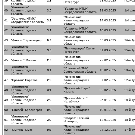
39
Калининградская
2:3
23.03.2025
Полуф
Петербург
область
"Локомотив"
"Уралочка-НТМК"
40
Калининградская
3:0
18.03.2025
1/4 фи
Свердловская область
область
"Локомотив"
"Уралочка-НТМК"
41
3:1
Калининградская
14.03.2025
1/4 фи
Свердловская область
область
"Локомотив"
"Уралочка-НТМК"
42
Калининградская
3:1
10.03.2025
1/4 фи
Свердловская область
область
"Локомотив"
43
"Динамо" Краснодар
0:3
Калининградская
05.03.2025
26-й Ту
область
"Локомотив"
"Ленинградка" Санкт-
44
Калининградская
3:0
01.03.2025
25-й Ту
Петербург
область
"Локомотив"
45
"Динамо" Москва
2:3
Калининградская
22.02.2025
24-й Ту
область
"Локомотив"
"Уралочка-НТМК"
46
Калининградская
3:1
15.02.2025
23-й Ту
Свердловская область
область
"Локомотив"
47
"Протон" Саратов
2:3
Калининградская
07.02.2025
22-й Ту
область
"Локомотив"
"Динамо-Ак Барс"
48
Калининградская
3:1
02.02.2025
21-й Ту
Казань
область
"Локомотив"
"Динамо-Метар"
49
Калининградская
2:3
25.01.2025
20-й Ту
Челябинск
область
"Локомотив"
50
"Енисей" Красноярск
0:3
Калининградская
19.01.2025
19-й Ту
область
"Локомотив"
"Спарта" Нижний
51
Калининградская
3:0
12.01.2025
18-й Ту
Новгород
область
"Локомотив"
52
"Омичка" Омск
0:3
Калининградская
28.12.2024
17-й Ту
область