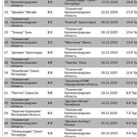
"Ленинградка" Санкт-
12
Калининградская
2:3
17.01.2026
18-й Ту
Петербург
область
"Локомотив"
13
"Динамо" Москва
3:1
Калининградская
10.01.2026
17-й Ту
область
"Локомотив"
14
Калининградская
3:1
"Енисей" Красноярск
06.01.2026
16-й Ту
область
"Локомотив"
15
"Тулица" Тула
3:1
Калининградская
26.12.2025
15-й Ту
область
"Локомотив"
16
Калининградская
3:1
"Минчанка" Минск
14.12.2025
14-й Ту
область
"Локомотив"
17
"Динамо" Краснодар
0:3
Калининградская
10.12.2025
13-й Ту
область
"Локомотив"
18
Калининградская
3:0
"Омичка" Омск
06.12.2025
12-й Ту
область
"Локомотив"
"Корабелка" Санкт-
19
2:3
Калининградская
28.11.2025
11-й Ту
Петербург
область
"Локомотив"
"Уралочка-НТМК"
20
Калининградская
0:3
23.11.2025
10-й Ту
Свердловская область
область
"Локомотив"
21
"Протон" Саратов
3:0
Калининградская
19.11.2025
9-й Тур
область
"Локомотив"
"Динамо-Метар"
22
Калининградская
3:0
14.11.2025
8-й Тур
Челябинск
область
"Локомотив"
"Заречье-Одинцово"
23
3:1
Калининградская
09.11.2025
7-й Тур
Московская область
область
"Локомотив"
"Динамо-Ак Барс"
24
Калининградская
0:3
02.11.2025
6-й Тур
Казань
область
"Локомотив"
"Ленинградка" Санкт-
25
1:3
Калининградская
30.10.2025
5-й Тур
Петербург
область