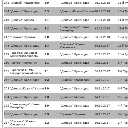
243
"Енисей" Красноярск
3:0
"Динамо" Краснодар
28.01.2018
16-й Ту
244
"Динамо" Краснодар
0:3
"Динамо-Казань" Казань
20.01.2018
15-й Ту
245
"Динамо" Москва
3:1
"Динамо" Краснодар
17.01.2018
14-й Ту
"Ленинградка" Санкт-
246
"Динамо" Краснодар
3:2
13.01.2018
13-й Ту
Петербург
247
"Протон" Саратов
3:0
"Динамо" Краснодар
06.01.2018
12-й Ту
"Сахалин" Южно-
248
"Динамо" Краснодар
2:3
28.12.2017
11-й Ту
Сахалинск
"Заречье-Одинцово"
249
3:0
"Динамо" Краснодар
17.12.2017
10-й Ту
Московская область
250
"Метар" Челябинск
3:1
"Динамо" Краснодар
08.12.2017
9-й Тур
"Уралочка-НТМК"
251
3:1
"Динамо" Краснодар
04.12.2017
8-й Тур
Свердловская область
252
"Динамо" Краснодар
1:3
"Енисей" Красноярск
24.11.2017
7-й Тур
253
"Динамо-Казань" Казань
3:0
"Динамо" Краснодар
18.11.2017
6-й Тур
254
"Динамо" Краснодар
0:3
"Динамо" Москва
14.11.2017
5-й Тур
"Ленинградка" Санкт-
255
3:0
"Динамо" Краснодар
26.10.2017
4-й Тур
Петербург
256
"Динамо" Краснодар
0:3
"Протон" Саратов
20.10.2017
3-й Тур
"Сахалин" Южно-
257
3:2
"Динамо" Краснодар
16.10.2017
2-й Тур
Сахалинск