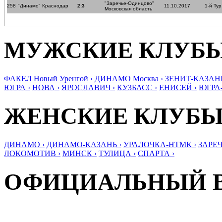
"Заречье-Одинцово"
258
"Динамо" Краснодар
2:3
11.10.2017
1-й Тур
Московская область
МУЖСКИЕ КЛУБ
ФАКЕЛ Новый Уренгой ›
ДИНАМО Москва ›
ЗЕНИТ-КАЗАНЬ
ЮГРА ›
НОВА ›
ЯРОСЛАВИЧ ›
КУЗБАСС ›
ЕНИСЕЙ ›
ЮГРА
ЖЕНСКИЕ КЛУБ
ДИНАМО ›
ДИНАМО-КАЗАНЬ ›
УРАЛОЧКА-НТМК ›
ЗАРЕЧ
ЛОКОМОТИВ ›
МИНСК ›
ТУЛИЦА ›
СПАРТА ›
ОФИЦИАЛЬНЫЙ 