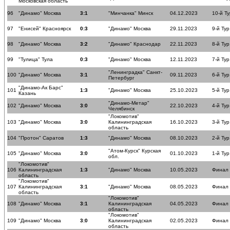
Московская область
96
"Динамо" Москва
3:1
"Минчанка" Минск
04.12.2023
10-й Ту
97
"Енисей" Красноярск
0:3
"Динамо" Москва
29.11.2023
9-й Тур
98
"Динамо" Москва
3:2
"Динамо" Краснодар
22.11.2023
8-й Тур
99
"Тулица" Тула
0:3
"Динамо" Москва
12.11.2023
7-й Тур
"Ленинградка" Санкт-
100
"Динамо" Москва
3:1
09.11.2023
6-й Тур
Петербург
"Динамо-Ак Барс"
101
1:3
"Динамо" Москва
25.10.2023
5-й Тур
Казань
"Динамо-Метар"
102
"Динамо" Москва
3:0
22.10.2023
4-й Тур
Челябинск
"Локомотив"
103
"Динамо" Москва
3:0
Калининградская
16.10.2023
3-й Тур
область
104
"Протон" Саратов
1:3
"Динамо" Москва
08.10.2023
2-й Тур
"Атом-Курск" Курская
105
"Динамо" Москва
3:0
01.10.2023
1-й Тур
обл.
"Локомотив"
106
Калининградская
1:3
"Динамо" Москва
10.05.2023
Финал
область
"Локомотив"
107
Калининградская
3:1
"Динамо" Москва
08.05.2023
Финал
область
"Локомотив"
108
"Динамо" Москва
3:1
Калининградская
04.05.2023
Финал
область
"Локомотив"
109
"Динамо" Москва
3:0
Калининградская
02.05.2023
Финал
область