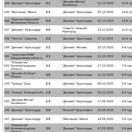
"Динамо-Метар"
184
"Динамо" Краснодар
3:1
14.12.2020
15-й ту
Челябинск
185
"Минчанка" Минск
0:3
"Динамо" Краснодар
05.12.2020
14-й ту
"Заречье-Одинцово"
186
0:3
"Динамо" Краснодар
02.12.2020
13-й ту
Московская область
"Спарта" Нижний
187
"Динамо" Краснодар
3:0
13.11.2020
11-й ту
Новгород
188
"Протон" Саратов
2:3
"Динамо" Краснодар
07.11.2020
10-й ту
189
"Динамо" Краснодар
3:2
"Динамо" Москва
25.10.2020
9-й тур
"Уралочка-НТМК"
190
3:1
"Динамо" Краснодар
21.10.2020
8-й тур
Свердловская область
"Локомотив"
191
Калининградская
3:2
"Динамо" Краснодар
17.10.2020
7-й тур
область
"Динамо-Ак Барс"
192
3:0
"Динамо" Краснодар
12.10.2020
6-й тур
Казань
193
"Тулица" Тула
2:3
"Динамо" Краснодар
06.10.2020
5-й тур
194
"Липецк" Липецкая обл.
1:3
"Динамо" Краснодар
03.10.2020
4-й тур
"Динамо-Метар"
195
1:3
"Динамо" Краснодар
27.09.2020
3-й тур
Челябинск
196
"Динамо" Краснодар
3:0
"Енисей" Красноярск
23.09.2020
2-й тур
197
"Динамо" Краснодар
3:0
"Минчанка" Минск
19.09.2020
1-й тур
"Локомотив"
198
Калининградская
3:0
"Динамо" Краснодар
07.03.2020
1/4 фи
область