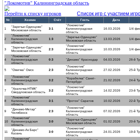
"Локомотив" Калининградская область
Перейти к списку игроков
Список игр с участием игр
№
Хозяин
Счёт
Гость
Дата
"Локомотив"
"Заречье-Одинцово"
1
3:1
Калининградская
16.03.2026
1/4 фи
Московская область
область
"Локомотив"
"Заречье-Одинцово"
2
Калининградская
1:3
13.03.2026
1/4 фи
Московская область
область
"Локомотив"
"Заречье-Одинцово"
3
2:3
Калининградская
10.03.2026
1/4 фи
Московская область
область
"Локомотив"
4
Калининградская
0:3
"Динамо" Краснодар
04.03.2026
26-й Ту
область
"Локомотив"
5
"Омичка" Омск
2:3
Калининградская
27.02.2026
25-й Ту
область
"Локомотив"
"Корабелка" Санкт-
6
Калининградская
3:2
21.02.2026
24-й Ту
Петербург
область
"Локомотив"
"Уралочка-НТМК"
7
3:2
Калининградская
14.02.2026
23-й Ту
Свердловская область
область
"Локомотив"
8
Калининградская
3:1
"Протон" Саратов
10.02.2026
22-й Ту
область
"Локомотив"
"Динамо-Метар"
9
2:3
Калининградская
07.02.2026
21-й Ту
Челябинск
область
"Локомотив"
"Заречье-Одинцово"
10
Калининградская
3:0
01.02.2026
20-й Ту
Московская область
область
"Локомотив"
"Динамо-Ак Барс"
11
3:0
Калининградская
24.01.2026
19-й Ту
Казань
область
"Локомотив"