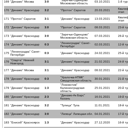
"Заречье-Одинцово"
169
"Динамо" Москва
3:0
03.10.2021
1-й тур
Московская область
Квали
170
"Динамо" Краснодар
3:2
"Протон" Саратов
20.03.2021
этап
Квали
171
"Протон" Саратов
3:1
"Динамо" Краснодар
13.03.2021
этап
172
"Динамо" Краснодар
3:0
"Протон" Саратов
08.03.2021
23-й ту
"Заречье-Одинцово"
173
"Динамо" Краснодар
3:0
07.03.2021
26-й ту
Московская область
"Ленинградка" Санкт-
174
"Динамо" Краснодар
0:3
02.03.2021
12-й ту
Петербург
"Ленинградка" Санкт-
175
0:3
"Динамо" Краснодар
24.02.2021
25-й ту
Петербург
"Спарта" Нижний
176
3:1
"Динамо" Краснодар
21.02.2021
24-й ту
Новгород
177
"Динамо" Москва
3:1
"Динамо" Краснодар
08.02.2021
22-й ту
"Уралочка-НТМК"
178
"Динамо" Краснодар
0:3
30.01.2021
21-й ту
Свердловская область
"Локомотив"
179
"Динамо" Краснодар
1:3
Калининградская
25.01.2021
20-й ту
область
"Динамо-Ак Барс"
180
"Динамо" Краснодар
2:3
16.01.2021
19-й ту
Казань
181
"Динамо" Краснодар
3:2
"Тулица" Тула
11.01.2021
18-й ту
182
"Динамо" Краснодар
3:0
"Липецк" Липецкая обл.
04.01.2021
17-й ту
183
"Енисей" Красноярск
1:3
"Динамо" Краснодар
27.12.2020
16-й ту