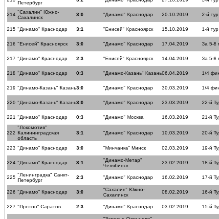
Петербург
"Сахалин" Южно-
214
3:0
"Динамо" Краснодар
20.10.2019
2-й тур
Сахалинск
215
"Динамо" Краснодар
3:1
"Енисей" Красноярск
15.10.2019
1-й тур
216
"Енисей" Красноярск
3:0
"Динамо" Краснодар
17.04.2019
За 5-8
217
"Динамо" Краснодар
2:3
"Енисей" Красноярск
14.04.2019
За 5-8
218
"Динамо" Краснодар
0:3
"Динамо-Казань" Казань
06.04.2019
1/4 фи
219
"Динамо-Казань" Казань
3:0
"Динамо" Краснодар
30.03.2019
1/4 фи
220
"Динамо-Казань" Казань
3:0
"Динамо" Краснодар
23.03.2019
22-й Ту
221
"Динамо" Краснодар
0:3
"Динамо" Москва
16.03.2019
21-й Ту
"Локомотив"
222
Калининградская
3:1
"Динамо" Краснодар
10.03.2019
20-й Ту
область
223
"Динамо" Краснодар
3:0
"Минчанка" Минск
02.03.2019
19-й Ту
"Динамо-Метар"
224
"Динамо" Краснодар
3:1
23.02.2019
18-й Ту
Челябинск
"Ленинградка" Санкт-
225
2:3
"Динамо" Краснодар
16.02.2019
17-й Ту
Петербург
"Сахалин" Южно-
226
"Динамо" Краснодар
3:0
08.02.2019
16-й Ту
Сахалинск
227
"Протон" Саратов
2:3
"Динамо" Краснодар
03.02.2019
15-й Ту
"Заречье-Одинцово"