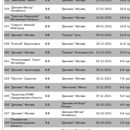
154
"Минчанка" Минск
0:3
"Динамо" Москва
22.02.2022
19-й ту
"Динамо-Метар"
155
3:2
"Динамо" Москва
27.01.2022
16-й ту
Челябинск
"Заречье-Одинцово"
156
0:3
"Динамо" Москва
14.01.2022
14-й ту
Московская область
"Спарта" Нижний
157
0:3
"Динамо" Москва
08.01.2022
13-й ту
Новгород
158
"Динамо" Москва
3:0
"Тулица" Тула
05.01.2022
12-й ту
159
"Енисей" Красноярск
0:3
"Динамо" Москва
18.12.2021
11-й ту
160
"Динамо" Москва
3:0
"Липецк" Липецкая обл.
13.12.2021
10-й ту
"Ленинградка" Санкт-
161
0:3
"Динамо" Москва
03.12.2021
9-й тур
Петербург
162
"Динамо" Краснодар
0:3
"Динамо" Москва
29.11.2021
8-й тур
163
"Протон" Саратов
0:3
"Динамо" Москва
19.11.2021
7-й тур
164
"Динамо" Москва
3:0
"Минчанка" Минск
12.11.2021
6-й тур
"Уралочка-НТМК"
165
3:2
"Динамо" Москва
07.11.2021
5-й тур
Свердловская область
"Динамо-Ак Барс"
166
"Динамо" Москва
2:3
28.10.2021
4-й тур
Казань
"Динамо-Метар"
167
"Динамо" Москва
3:0
16.10.2021
3-й тур
Челябинск
"Локомотив"
168
Калининградская
3:1
"Динамо" Москва
09.10.2021
2-й тур
область