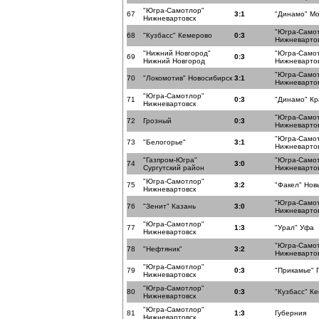
"Югра-Самотлор"
67
3:1
"Динамо" Мо
Нижневартовск
"Югра-Само
68
"Кузбасс" Кемерово
0:3
Нижневарто
"Нижний Новгород"
"Югра-Само
69
0:3
Нижний Новгород
Нижневарто
"Югра-Само
70
"Локомотив" Новосибирск
3:1
Нижневарто
"Югра-Самотлор"
71
0:3
"Динамо" К
Нижневартовск
"Югра-Само
72
Грозный
0:3
Нижневарто
"Югра-Само
73
"Белогорье"
3:1
Нижневарто
"Газпром-Югра"
"Югра-Само
74
3:0
Сургутский район
Нижневарто
"Югра-Самотлор"
75
3:2
"Факел" Нов
Нижневартовск
"Югра-Само
76
"Зенит" Казань
3:0
Нижневарто
"Югра-Самотлор"
77
1:3
"Урал" Уфа
Нижневартовск
"Югра-Само
78
"Нефтяник"
3:2
Нижневарто
"Югра-Самотлор"
79
0:3
"Прикамье" 
Нижневартовск
"Югра-Самотлор"
80
0:3
"Кузбасс" К
Нижневартовск
"Югра-Самотлор"
81
1:3
Губерния
Нижневартовск