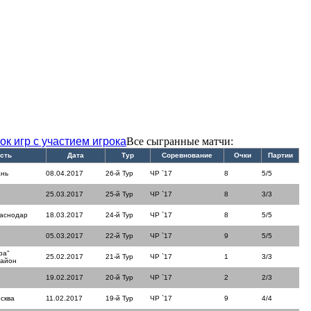
ок игр с участием игрока
Все сыгранные матчи:
сть
Дата
Тур
Соревнование
Очки
Партии
ань
08.04.2017
26-й Тур
ЧР `17
8
5/5
25.03.2017
25-й Тур
ЧР `17
8
3/3
раснодар
18.03.2017
24-й Тур
ЧР `17
8
5/5
05.03.2017
22-й Тур
ЧР `17
9
5/5
ра"
25.02.2017
21-й Тур
ЧР `17
1
3/3
район
19.02.2017
20-й Тур
ЧР `17
2
2/3
сква
11.02.2017
19-й Тур
ЧР `17
9
4/4