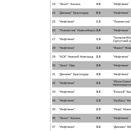
23
"Зенит" Казань
3:0
"Нефтяник"
24
"Динамо" Краснодар
0:3
"Нефтяник"
25
"Нефтяник"
1:3
"Локомотив"
26
"Локомотив" Новосибирск
3:0
"Нефтяник"
"Газпром-Юг
27
"Нефтяник"
1:3
Сургутский 
28
"Нефтяник"
1:3
"Факел" Нов
29
"АСК" Нижний Новгород
2:3
"Нефтяник"
30
"Урал" Уфа
3:0
"Нефтяник"
31
"Динамо" Краснодар
3:0
"Нефтяник"
"Югра-Само
32
"Нефтяник"
3:1
Нижневарто
33
"Нефтяник"
3:2
"Енисей" Кр
34
"Нефтяник"
1:3
"Кузбасс" К
35
"Нефтяник"
2:3
"Нова" Ново
36
"Зенит" Казань
3:0
"Нефтяник"
37
"Нефтяник"
3:2
"Динамо" Мо