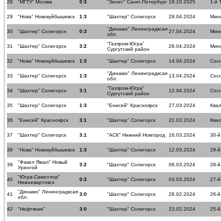
28
"МГТУ" Москва
0:3
"Зенит" Санкт-Петербург
19.10.2025
1-й 
29
"Нова" Новокуйбышевск
1:3
"Шахтер" Солигорск
28.04.2024
Мин
"Динамо" Ленинградксая
30
"Шахтер" Солигорск
0:3
27.04.2024
Мин
обл.
"Газпром-Югра"
31
"Шахтер" Солигорск
3:2
26.04.2024
Мин
Сургутский район
32
"Нова" Новокуйбышевск
1:3
"Шахтер" Солигорск
14.04.2024
Сос
"Динамо" Ленинградксая
33
"Шахтер" Солигорск
1:3
13.04.2024
Сос
обл.
"Газпром-Югра"
34
"Шахтер" Солигорск
3:1
12.04.2024
Сос
Сургутский район
35
"Шахтер" Солигорск
1:3
"Енисей" Красноярск
27.03.2024
Ква
36
"Енисей" Красноярск
3:1
"Шахтер" Солигорск
21.03.2024
Ква
37
"Шахтер" Солигорск
3:1
"АСК" Нижний Новгород
16.03.2024
30-й
38
"Нова" Новокуйбышевск
1:3
"Шахтер" Солигорск
12.03.2024
29-й
"Факел Ямал" Новый
39
3:2
"Шахтер" Солигорск
06.03.2024
28-й
Уренгой
"Югра-Самотлор"
40
0:3
"Шахтер" Солигорск
03.03.2024
27-й
Нижневартовск
"Динамо" Ленинградксая
41
3:0
"Шахтер" Солигорск
28.02.2024
26-й
обл.
42
"Нефтяник"
3:0
"Шахтер" Солигорск
23.02.2024
25-й