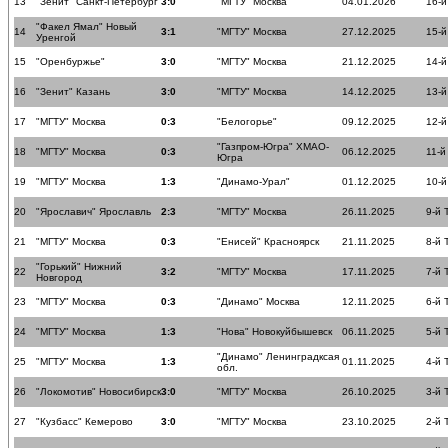
13
"Зенит" Санкт-Петербург
3:0
"МГТУ" Москва
04.01.2026
16-й
"Факел Ямал" Новый
14
3:1
"МГТУ" Москва
27.12.2025
15-й
Уренгой
15
"Оренбуржье"
3:0
"МГТУ" Москва
21.12.2025
14-й
16
"Зенит" Казань
3:0
"МГТУ" Москва
14.12.2025
13-й
17
"МГТУ" Москва
0:3
"Белогорье"
09.12.2025
12-й
"Газпром-Югра" ХМАО-
18
"МГТУ" Москва
0:3
06.12.2025
11-й
Югра
19
"МГТУ" Москва
1:3
"Динамо-Урал"
01.12.2025
10-й
20
"Ярославич" Ярославль
2:3
"МГТУ" Москва
26.11.2025
9-й 
21
"МГТУ" Москва
0:3
"Енисей" Красноярск
21.11.2025
8-й 
"Горький" Нижний
22
3:2
"МГТУ" Москва
17.11.2025
7-й 
Новгород
23
"МГТУ" Москва
0:3
"Динамо" Москва
12.11.2025
6-й 
24
"МГТУ" Москва
1:3
"Нова" Новокуйбышевск
06.11.2025
5-й 
"Динамо" Ленинградксая
25
"МГТУ" Москва
1:3
01.11.2025
4-й 
обл.
26
"Локомотив" Новосибирск
3:0
"МГТУ" Москва
26.10.2025
3-й 
27
"Кузбасс" Кемерово
3:0
"МГТУ" Москва
23.10.2025
2-й 