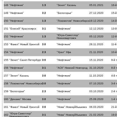
148
"Нефтяник"
1:3
"Зенит" Казань
05.01.2021
16-й
149
"Нефтяник"
3:2
"Белогорье"
27.12.2020
15-й
150
"Нефтяник"
1:3
"Локомотив" Новосибирск
19.12.2020
14-й
151
"Енисей" Красноярск
3:1
"Нефтяник"
12.12.2020
13-й
"Югра-Самотлор"
152
"Нефтяник"
1:3
05.12.2020
12-й
Нижневартовск
153
"Факел" Новый Уренгой
3:0
"Нефтяник"
28.11.2020
11-й
154
"Нефтяник"
2:3
"Урал" Уфа
21.11.2020
10-й
155
"Зенит" Санкт-Петербург
3:0
"Нефтяник"
15.11.2020
9-й 
156
"Нефтяник"
3:1
"АСК" Нижний Новгород
31.10.2020
8-й 
157
"Зенит" Казань
3:0
"Нефтяник"
11.10.2020
4-й 
158
"Локомотив" Новосибирск
3:0
"Нефтяник"
07.10.2020
3-й 
159
"Белогорье"
2:3
"Нефтяник"
03.10.2020
2-й 
160
"Динамо" Москва
3:0
"Нефтяник"
25.09.2020
1-й 
161
"Факел" Новый Уренгой
3:0
"Нова" Новокуйбышевск
06.03.2020
21-й
"Югра-Самотлор"
162
3:1
"Нова" Новокуйбышевск
21.02.2020
19-й
Нижневартовск