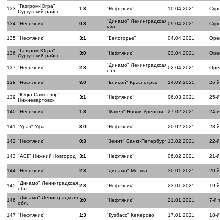
"Газпром-Югра"
133
1:3
"Нефтяник"
10.04.2021
Сург
Сургутский район
"Динамо" Ленинградксая
134
"Нефтяник"
0:3
09.04.2021
Сург
обл.
135
"Нефтяник"
3:1
"Белогорье"
04.04.2021
Оре
"Газпром-Югра"
136
3:0
"Нефтяник"
03.04.2021
Оре
Сургутский район
"Динамо" Ленинградксая
137
"Нефтяник"
2:3
02.04.2021
Оре
обл.
138
"Нефтяник"
3:0
"Енисей" Красноярск
14.03.2021
26-й
"Югра-Самотлор"
139
3:1
"Нефтяник"
06.03.2021
25-й
Нижневартовск
140
"Нефтяник"
1:3
"Факел" Новый Уренгой
27.02.2021
24-й
141
"Урал" Уфа
3:0
"Нефтяник"
20.02.2021
23-й
142
"Нефтяник"
0:3
"Зенит" Санкт-Петербург
13.02.2021
22-й
143
"АСК" Нижний Новгород
3:1
"Нефтяник"
06.02.2021
21-й
144
"Нефтяник"
2:3
"Динамо" Москва
30.01.2021
20-й
"Динамо" Ленинградксая
145
2:3
"Нефтяник"
23.01.2021
19-й
обл.
"Динамо" Ленинградксая
146
3:0
"Нефтяник"
21.01.2021
7-й 
обл.
147
"Нефтяник"
1:3
"Кузбасс" Кемерово
17.01.2021
18-й