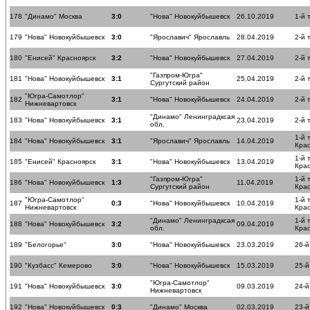
178
"Динамо" Москва
3:0
"Нова" Новокуйбышевск
26.10.2019
1-й 
179
"Нова" Новокуйбышевск
3:0
"Ярославич" Ярославль
28.04.2019
2-й 
180
"Енисей" Красноярск
3:2
"Нова" Новокуйбышевск
27.04.2019
2-й 
"Газпром-Югра"
181
"Нова" Новокуйбышевск
3:1
25.04.2019
2-й 
Сургутский район
"Югра-Самотлор"
182
3:1
"Нова" Новокуйбышевск
24.04.2019
2-й 
Нижневартовск
"Динамо" Ленинградксая
183
"Нова" Новокуйбышевск
3:1
23.04.2019
2-й 
обл.
1-й 
184
"Нова" Новокуйбышевск
3:1
"Ярославич" Ярославль
14.04.2019
Крас
1-й 
185
"Енисей" Красноярск
3:1
"Нова" Новокуйбышевск
13.04.2019
Крас
"Газпром-Югра"
1-й 
186
"Нова" Новокуйбышевск
1:3
11.04.2019
Сургутский район
Крас
"Югра-Самотлор"
1-й 
187
0:3
"Нова" Новокуйбышевск
10.04.2019
Нижневартовск
Крас
"Динамо" Ленинградксая
1-й 
188
"Нова" Новокуйбышевск
3:2
09.04.2019
обл.
Крас
189
"Белогорье"
3:0
"Нова" Новокуйбышевск
23.03.2019
26-й
190
"Кузбасс" Кемерово
3:0
"Нова" Новокуйбышевск
15.03.2019
25-й
"Югра-Самотлор"
191
"Нова" Новокуйбышевск
3:0
09.03.2019
24-й
Нижневартовск
192
"Нова" Новокуйбышевск
0:3
"Динамо" Москва
02.03.2019
23-й