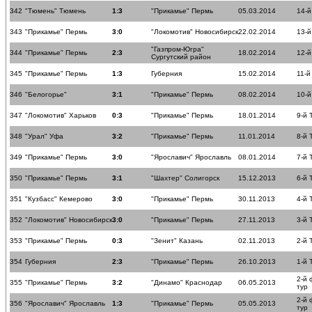
342
"Тюмень" Тюмень
1:3
"Прикамье" Пермь
05.03.2014
14-й
343
"Прикамье" Пермь
3:0
"Локомотив" Новосибирск
22.02.2014
13-й
"Газпром-Югра"
344
"Прикамье" Пермь
2:3
18.02.2014
12-й
Сургутский район
345
"Прикамье" Пермь
1:3
Губерния
15.02.2014
11-й
346
"Белогорье"
3:1
"Прикамье" Пермь
08.02.2014
10-й
347
"Локомотив" Харьков
0:3
"Прикамье" Пермь
18.01.2014
9-й 
348
"Урал" Уфа
3:2
"Прикамье" Пермь
11.01.2014
8-й 
349
"Прикамье" Пермь
3:0
"Ярославич" Ярославль
08.01.2014
7-й 
350
"Прикамье" Пермь
3:1
"Шахтер" Солигорск
15.12.2013
6-й 
351
"Кузбасс" Кемерово
3:0
"Прикамье" Пермь
30.11.2013
4-й 
352
"Локомотив" Новосибирск
3:0
"Прикамье" Пермь
27.11.2013
3-й 
353
"Прикамье" Пермь
0:3
"Зенит" Казань
02.11.2013
2-й 
354
Губерния
2:3
"Прикамье" Пермь
26.10.2013
1-й 
2-й
355
"Прикамье" Пермь
3:2
"Динамо" Краснодар
06.05.2013
тур
2-й
356
"Ярославич" Ярославль
1:3
"Прикамье" Пермь
05.05.2013
тур