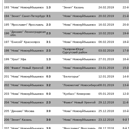
193
"Нова" Новокуйбышевск
1:3
"Зенит" Казань
24.02.2019
22-й
194
"Зенит" Санкт-Петербург
3:1
"Нова" Новокуйбышевск
20.02.2019
21-й
195
"Ярославич" Ярославль
2:3
"Нова" Новокуйбышевск
16.02.2019
20-й
"Динамо" Ленинградксая
196
2:3
"Нова" Новокуйбышевск
10.02.2019
19-й
обл.
197
"Енисей" Красноярск
3:1
"Нова" Новокуйбышевск
06.02.2019
18-й
"Газпром-Югра"
198
"Нова" Новокуйбышевск
2:3
03.02.2019
17-й
Сургутский район
199
"Урал" Уфа
1:3
"Нова" Новокуйбышевск
27.01.2019
16-й
200
"Факел" Новый Уренгой
3:0
"Нова" Новокуйбышевск
23.01.2019
15-й
201
"Нова" Новокуйбышевск
0:3
"Белогорье"
12.01.2019
14-й
202
"Нова" Новокуйбышевск
3:2
"Локомотив" Новосибирск
08.01.2019
13-й
203
"Нова" Новокуйбышевск
0:3
"Кузбасс" Кемерово
05.01.2019
12-й
204
"Нова" Новокуйбышевск
2:3
"Факел" Новый Уренгой
29.12.2018
11-й
205
"Динамо" Москва
3:0
"Нова" Новокуйбышевск
25.12.2018
10-й
206
"Зенит" Казань
3:0
"Нова" Новокуйбышевск
23.12.2018
9-й 
207
"Нова" Новокуйбышевск
3:0
"Ярославич" Ярославль
08.12.2018
8-й 