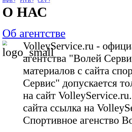
ВФВ ›
FIVB ›
CEV ›
О НАС
Об агентстве
VolleyService.ru - офи
агентства "Волей Серв
материалов с сайта спо
Сервис" допускается то
на сайт VolleyService.r
сайта ссылка на VolleyS
Спортивное агенство В