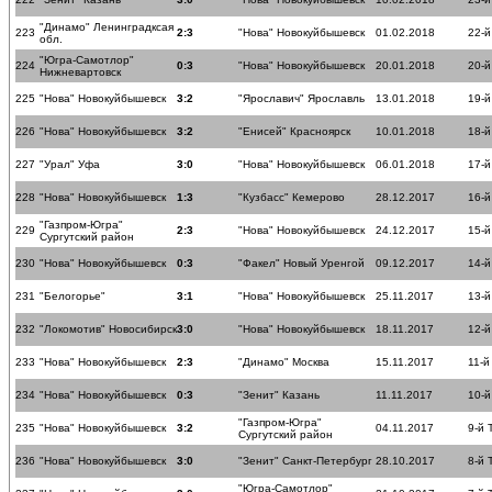
"Динамо" Ленинградксая
223
2:3
"Нова" Новокуйбышевск
01.02.2018
22-й
обл.
"Югра-Самотлор"
224
0:3
"Нова" Новокуйбышевск
20.01.2018
20-й
Нижневартовск
225
"Нова" Новокуйбышевск
3:2
"Ярославич" Ярославль
13.01.2018
19-й
226
"Нова" Новокуйбышевск
3:2
"Енисей" Красноярск
10.01.2018
18-й
227
"Урал" Уфа
3:0
"Нова" Новокуйбышевск
06.01.2018
17-й
228
"Нова" Новокуйбышевск
1:3
"Кузбасс" Кемерово
28.12.2017
16-й
"Газпром-Югра"
229
2:3
"Нова" Новокуйбышевск
24.12.2017
15-й
Сургутский район
230
"Нова" Новокуйбышевск
0:3
"Факел" Новый Уренгой
09.12.2017
14-й
231
"Белогорье"
3:1
"Нова" Новокуйбышевск
25.11.2017
13-й
232
"Локомотив" Новосибирск
3:0
"Нова" Новокуйбышевск
18.11.2017
12-й
233
"Нова" Новокуйбышевск
2:3
"Динамо" Москва
15.11.2017
11-й
234
"Нова" Новокуйбышевск
0:3
"Зенит" Казань
11.11.2017
10-й
"Газпром-Югра"
235
"Нова" Новокуйбышевск
3:2
04.11.2017
9-й 
Сургутский район
236
"Нова" Новокуйбышевск
3:0
"Зенит" Санкт-Петербург
28.10.2017
8-й 
"Югра-Самотлор"