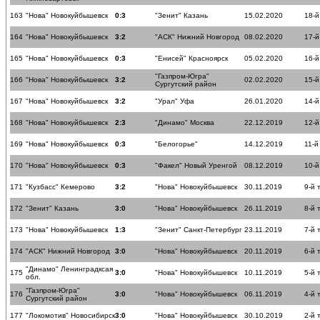
163
"Нова" Новокуйбышевск
0:3
"Зенит" Казань
15.02.2020
18-й
164
"Нова" Новокуйбышевск
3:2
"АСК" Нижний Новгород
08.02.2020
17-й
165
"Нова" Новокуйбышевск
0:3
"Енисей" Красноярск
05.02.2020
16-й
"Газпром-Югра"
166
"Нова" Новокуйбышевск
3:2
02.02.2020
15-й
Сургутский район
167
"Нова" Новокуйбышевск
3:2
"Урал" Уфа
26.01.2020
14-й
168
"Нова" Новокуйбышевск
2:3
"Динамо" Москва
22.12.2019
12-й
169
"Нова" Новокуйбышевск
0:3
"Белогорье"
14.12.2019
11-й
170
"Нова" Новокуйбышевск
0:3
"Факел" Новый Уренгой
08.12.2019
10-й
171
"Кузбасс" Кемерово
3:2
"Нова" Новокуйбышевск
30.11.2019
9-й 
172
"Зенит" Казань
3:0
"Нова" Новокуйбышевск
26.11.2019
8-й 
173
"Нова" Новокуйбышевск
1:3
"Зенит" Санкт-Петербург
23.11.2019
7-й 
174
"АСК" Нижний Новгород
3:0
"Нова" Новокуйбышевск
20.11.2019
6-й 
"Динамо" Ленинградксая
175
3:0
"Нова" Новокуйбышевск
10.11.2019
5-й 
обл.
"Газпром-Югра"
176
3:0
"Нова" Новокуйбышевск
06.11.2019
4-й 
Сургутский район
177
"Локомотив" Новосибирск
3:0
"Нова" Новокуйбышевск
30.10.2019
2-й 