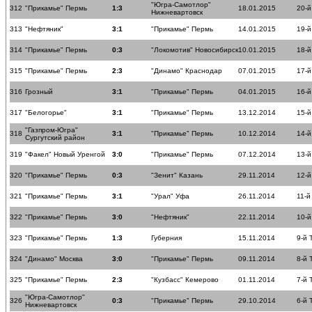
"Югра-Самотлор"
312
"Прикамье" Пермь
1:3
18.01.2015
20-й
Нижневартовск
313
"Нефтяник"
3:1
"Прикамье" Пермь
14.01.2015
19-й
314
"Прикамье" Пермь
0:3
"Локомотив" Новосибирск
10.01.2015
18-й
315
"Прикамье" Пермь
2:3
"Динамо" Краснодар
07.01.2015
17-й
316
Грозный
3:1
"Прикамье" Пермь
04.01.2015
16-й
317
"Белогорье"
3:1
"Прикамье" Пермь
13.12.2014
15-й
"Газпром-Югра"
318
3:1
"Прикамье" Пермь
10.12.2014
14-й
Сургутский район
319
"Факел" Новый Уренгой
3:0
"Прикамье" Пермь
07.12.2014
13-й
320
"Прикамье" Пермь
0:3
"Зенит" Казань
29.11.2014
12-й
321
"Прикамье" Пермь
3:1
"Урал" Уфа
26.11.2014
11-й
322
"Прикамье" Пермь
3:0
"Нефтяник"
22.11.2014
10-й
323
"Прикамье" Пермь
1:3
Губерния
15.11.2014
9-й 
324
"Динамо" Москва
3:0
"Прикамье" Пермь
09.11.2014
8-й 
325
"Прикамье" Пермь
2:3
"Кузбасс" Кемерово
01.11.2014
7-й 
"Югра-Самотлор"
326
0:3
"Прикамье" Пермь
29.10.2014
6-й 
Нижневартовск