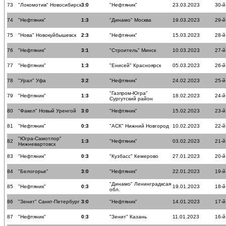
73
"Локомотив" Новосибирск
3:0
"Нефтяник"
23.03.2023
30-й
74
"Нефтяник"
1:3
"Динамо" Москва
19.03.2023
29-й
75
"Нова" Новокуйбышевск
2:3
"Нефтяник"
15.03.2023
28-й
76
"Нефтяник"
3:1
"Строитель" Минск
10.03.2023
27-й
77
"Нефтяник"
1:3
"Енисей" Красноярск
05.03.2023
26-й
78
"Урал" Уфа
3:2
"Нефтяник"
24.02.2023
25-й
"Газпром-Югра"
79
"Нефтяник"
1:3
18.02.2023
24-й
Сургутский район
80
"Факел" Новый Уренгой
3:0
"Нефтяник"
15.02.2023
23-й
81
"Нефтяник"
0:3
"АСК" Нижний Новгород
10.02.2023
22-й
"Югра-Самотлор"
82
1:3
"Нефтяник"
03.02.2023
21-й
Нижневартовск
83
"Нефтяник"
0:3
"Кузбасс" Кемерово
27.01.2023
20-й
84
"Белогорье"
3:0
"Нефтяник"
22.01.2023
19-й
"Динамо" Ленинградксая
85
"Нефтяник"
0:3
19.01.2023
18-й
обл.
86
"Зенит" Санкт-Петербург
3:0
"Нефтяник"
14.01.2023
17-й
87
"Нефтяник"
0:3
"Зенит" Казань
11.01.2023
16-й