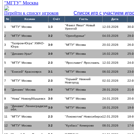
"МГТУ" Москва
Перейти к списку игроков
Список игр с участием игр
№
Хозяин
Счёт
Гость
Дата
"Факел Ямал" Новый
1
"МГТУ" Москва
1:3
12.03.2026
30-й
Уренгой
2
"МГТУ" Москва
3:2
"Оренбуржье"
04.03.2026
29-й
"Газпром-Югра" ХМАО-
3
3:0
"МГТУ" Москва
20.02.2026
26-й
Югра
4
"Динамо-Урал"
3:0
"МГТУ" Москва
16.02.2026
25-й
5
"МГТУ" Москва
2:3
"Ярославич" Ярославль
12.02.2026
24-й
6
"Енисей" Красноярск
3:1
"МГТУ" Москва
06.02.2026
23-й
"Горький" Нижний
7
"МГТУ" Москва
2:3
02.02.2026
22-й
Новгород
8
"Динамо" Москва
3:0
"МГТУ" Москва
28.01.2026
21-й
9
"Нова" Новокуйбышевск
3:0
"МГТУ" Москва
24.01.2026
20-й
"Динамо" Ленинградксая
10
3:0
"МГТУ" Москва
18.01.2026
19-й
обл.
11
"МГТУ" Москва
2:3
"Локомотив" Новосибирск
12.01.2026
18-й
12
"МГТУ" Москва
3:2
"Кузбасс" Кемерово
08.01.2026
17-й