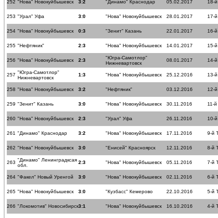
252
"Нова" Новокуйбышевск
3:2
"Динамо" Краснодар
05.02.2017
18-й
253
"Урал" Уфа
3:0
"Нова" Новокуйбышевск
28.01.2017
17-й
254
"Нова" Новокуйбышевск
0:3
"Зенит" Казань
22.01.2017
16-й
255
"Нефтяник"
2:3
"Нова" Новокуйбышевск
14.01.2017
15-й
"Югра-Самотлор"
256
"Нова" Новокуйбышевск
2:3
08.01.2017
14-й
Нижневартовск
"Югра-Самотлор"
257
1:3
"Нова" Новокуйбышевск
25.12.2016
13-й
Нижневартовск
258
"Нова" Новокуйбышевск
3:2
"Нефтяник"
03.12.2016
12-й
259
"Зенит" Казань
3:0
"Нова" Новокуйбышевск
30.11.2016
11-й
260
"Нова" Новокуйбышевск
2:3
"Урал" Уфа
26.11.2016
10-й
261
"Динамо" Краснодар
3:2
"Нова" Новокуйбышевск
17.11.2016
9-й 
262
"Нова" Новокуйбышевск
3:0
"Енисей" Красноярск
12.11.2016
8-й 
"Динамо" Ленинградксая
263
2:3
"Нова" Новокуйбышевск
05.11.2016
7-й 
обл.
264
"Факел" Новый Уренгой
3:0
"Нова" Новокуйбышевск
02.11.2016
6-й 
265
"Нова" Новокуйбышевск
3:0
"Кузбасс" Кемерово
22.10.2016
5-й 
266
"Локомотив" Новосибирск
3:1
"Нова" Новокуйбышевск
16.10.2016
4-й 