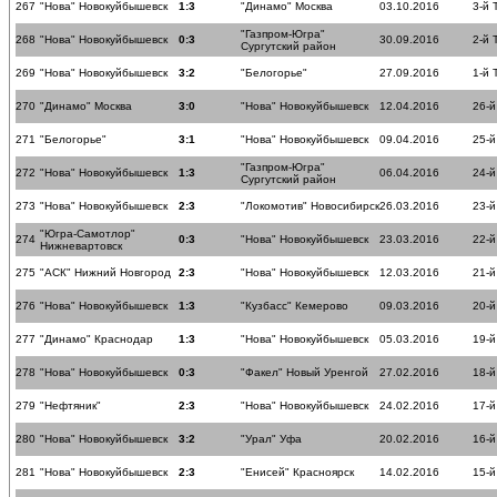
267
"Нова" Новокуйбышевск
1:3
"Динамо" Москва
03.10.2016
3-й 
"Газпром-Югра"
268
"Нова" Новокуйбышевск
0:3
30.09.2016
2-й 
Сургутский район
269
"Нова" Новокуйбышевск
3:2
"Белогорье"
27.09.2016
1-й 
270
"Динамо" Москва
3:0
"Нова" Новокуйбышевск
12.04.2016
26-й
271
"Белогорье"
3:1
"Нова" Новокуйбышевск
09.04.2016
25-й
"Газпром-Югра"
272
"Нова" Новокуйбышевск
1:3
06.04.2016
24-й
Сургутский район
273
"Нова" Новокуйбышевск
2:3
"Локомотив" Новосибирск
26.03.2016
23-й
"Югра-Самотлор"
274
0:3
"Нова" Новокуйбышевск
23.03.2016
22-й
Нижневартовск
275
"АСК" Нижний Новгород
2:3
"Нова" Новокуйбышевск
12.03.2016
21-й
276
"Нова" Новокуйбышевск
1:3
"Кузбасс" Кемерово
09.03.2016
20-й
277
"Динамо" Краснодар
1:3
"Нова" Новокуйбышевск
05.03.2016
19-й
278
"Нова" Новокуйбышевск
0:3
"Факел" Новый Уренгой
27.02.2016
18-й
279
"Нефтяник"
2:3
"Нова" Новокуйбышевск
24.02.2016
17-й
280
"Нова" Новокуйбышевск
3:2
"Урал" Уфа
20.02.2016
16-й
281
"Нова" Новокуйбышевск
2:3
"Енисей" Красноярск
14.02.2016
15-й