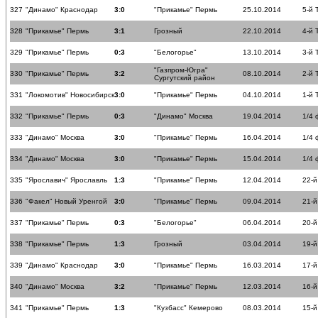
327
"Динамо" Краснодар
3:0
"Прикамье" Пермь
25.10.2014
5-й 
328
"Прикамье" Пермь
3:1
Грозный
22.10.2014
4-й 
329
"Прикамье" Пермь
0:3
"Белогорье"
13.10.2014
3-й 
"Газпром-Югра"
330
"Прикамье" Пермь
3:2
08.10.2014
2-й 
Сургутский район
331
"Локомотив" Новосибирск
3:0
"Прикамье" Пермь
04.10.2014
1-й 
332
"Прикамье" Пермь
0:3
"Динамо" Москва
19.04.2014
1/4
333
"Динамо" Москва
3:0
"Прикамье" Пермь
16.04.2014
1/4
334
"Динамо" Москва
3:0
"Прикамье" Пермь
15.04.2014
1/4
335
"Ярославич" Ярославль
1:3
"Прикамье" Пермь
12.04.2014
22-й
336
"Факел" Новый Уренгой
3:0
"Прикамье" Пермь
09.04.2014
21-й
337
"Прикамье" Пермь
0:3
"Белогорье"
06.04.2014
20-й
338
"Прикамье" Пермь
1:3
Грозный
03.04.2014
19-й
339
"Динамо" Краснодар
3:0
"Прикамье" Пермь
16.03.2014
17-й
340
"Динамо" Москва
3:2
"Прикамье" Пермь
12.03.2014
16-й
341
"Прикамье" Пермь
1:3
"Кузбасс" Кемерово
08.03.2014
15-й