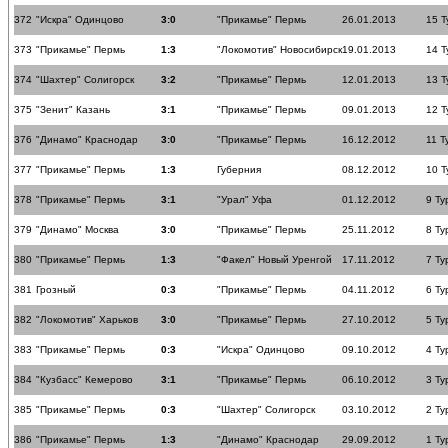
372
"Искра" Одинцово
3:0
"Прикамье" Пермь
26.01.2013
15 Т
373
"Прикамье" Пермь
1:3
"Локомотив" Новосибирск
19.01.2013
14 Т
374
"Шахтер" Солигорск
3:2
"Прикамье" Пермь
12.01.2013
13 Т
375
"Зенит" Казань
3:1
"Прикамье" Пермь
09.01.2013
12 Т
376
"Динамо" Краснодар
3:0
"Прикамье" Пермь
16.12.2012
11 Т
377
"Прикамье" Пермь
1:3
Губерния
08.12.2012
10 Т
378
"Прикамье" Пермь
3:1
"Урал" Уфа
01.12.2012
9 Ту
379
"Динамо" Москва
3:0
"Прикамье" Пермь
25.11.2012
8 Ту
380
"Прикамье" Пермь
1:3
"Факел" Новый Уренгой
17.11.2012
7 Ту
381
Грозный
0:3
"Прикамье" Пермь
04.11.2012
6 Ту
382
"Локомотив" Харьков
3:0
"Прикамье" Пермь
27.10.2012
5 Ту
383
"Прикамье" Пермь
0:3
"Искра" Одинцово
09.10.2012
4 Ту
384
"Кузбасс" Кемерово
3:1
"Прикамье" Пермь
06.10.2012
3 Ту
385
"Прикамье" Пермь
0:3
"Шахтер" Солигорск
03.10.2012
2 Ту
386
"Прикамье" Пермь
1:3
"Динамо" Краснодар
29.09.2012
1 Ту