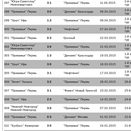
"Югра-Самотлор"
2-й
297
3:1
"Прикамье" Пермь
11.04.2015
Нижневартовск
тур
2-й
298
"Прикамье" Пермь
3:0
"Динамо" Краснодар
09.04.2015
тур
2-й
299
"Урал" Уфа
1:3
"Прикамье" Пермь
08.04.2015
тур
2-й
300
"Прикамье" Пермь
3:2
"Нефтяник"
07.04.2015
тур
1-й
301
"Прикамье" Пермь
0:3
Грозный
22.03.2015
тур
"Югра-Самотлор"
1-й
302
3:0
"Прикамье" Пермь
21.03.2015
Нижневартовск
тур
1-й
303
"Прикамье" Пермь
1:3
"Динамо" Краснодар
19.03.2015
тур
1-й
304
"Урал" Уфа
3:0
"Прикамье" Пермь
18.03.2015
тур
1-й
305
"Прикамье" Пермь
3:1
"Нефтяник"
17.03.2015
тур
306
"Зенит" Казань
3:2
"Прикамье" Пермь
28.02.2015
26-й
307
"Прикамье" Пермь
3:1
"Факел" Новый Уренгой
23.02.2015
25-й
308
"Урал" Уфа
2:3
"Прикамье" Пермь
14.02.2015
24-й
"Нижний Новгород"
309
3:0
"Прикамье" Пермь
07.02.2015
23-й
Нижний Новгород
310
"Прикамье" Пермь
0:3
"Динамо" Москва
01.02.2015
22-й
311
"Кузбасс" Кемерово
3:0
"Прикамье" Пермь
24.01.2015
21-й