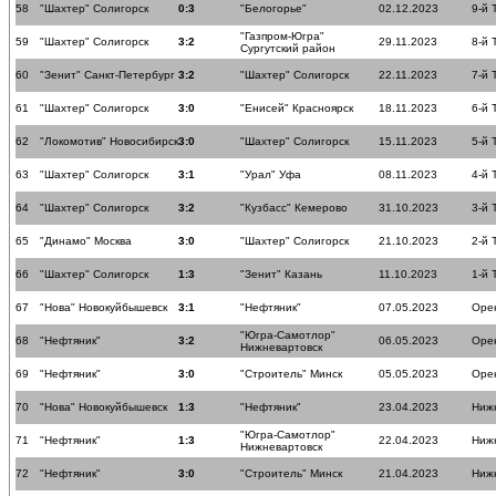
58
"Шахтер" Солигорск
0:3
"Белогорье"
02.12.2023
9-й 
"Газпром-Югра"
59
"Шахтер" Солигорск
3:2
29.11.2023
8-й 
Сургутский район
60
"Зенит" Санкт-Петербург
3:2
"Шахтер" Солигорск
22.11.2023
7-й 
61
"Шахтер" Солигорск
3:0
"Енисей" Красноярск
18.11.2023
6-й 
62
"Локомотив" Новосибирск
3:0
"Шахтер" Солигорск
15.11.2023
5-й 
63
"Шахтер" Солигорск
3:1
"Урал" Уфа
08.11.2023
4-й 
64
"Шахтер" Солигорск
3:2
"Кузбасс" Кемерово
31.10.2023
3-й 
65
"Динамо" Москва
3:0
"Шахтер" Солигорск
21.10.2023
2-й 
66
"Шахтер" Солигорск
1:3
"Зенит" Казань
11.10.2023
1-й 
67
"Нова" Новокуйбышевск
3:1
"Нефтяник"
07.05.2023
Оре
"Югра-Самотлор"
68
"Нефтяник"
3:2
06.05.2023
Оре
Нижневартовск
69
"Нефтяник"
3:0
"Строитель" Минск
05.05.2023
Оре
70
"Нова" Новокуйбышевск
1:3
"Нефтяник"
23.04.2023
Ниж
"Югра-Самотлор"
71
"Нефтяник"
1:3
22.04.2023
Ниж
Нижневартовск
72
"Нефтяник"
3:0
"Строитель" Минск
21.04.2023
Ниж