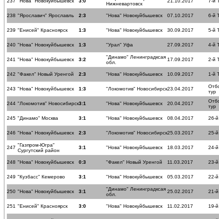
237
"Нова" Новокуйбышевск
3:0
21.10.2017
7-й 
Нижневартовск
238
"Ярославич" Ярославль
2:3
"Нова" Новокуйбышевск
07.10.2017
6-й 
239
"Енисей" Красноярск
1:3
"Нова" Новокуйбышевск
30.09.2017
5-й 
240
"Нова" Новокуйбышевск
1:3
"Урал" Уфа
27.09.2017
4-й 
"Динамо" Ленинградксая
241
"Нова" Новокуйбышевск
3:2
17.09.2017
2-й 
обл.
242
"Факел" Новый Уренгой
2:3
"Нова" Новокуйбышевск
10.09.2017
1-й 
Отб
243
"Нова" Новокуйбышевск
1:3
"Локомотив" Новосибирск
23.04.2017
тур
Отб
244
"Локомотив" Новосибирск
3:1
"Нова" Новокуйбышевск
20.04.2017
тур
245
"Динамо" Москва
3:1
"Нова" Новокуйбышевск
08.04.2017
26-й
246
"Нова" Новокуйбышевск
2:3
"Локомотив" Новосибирск
25.03.2017
25-й
"Газпром-Югра"
247
3:1
"Нова" Новокуйбышевск
18.03.2017
24-й
Сургутский район
248
"Нова" Новокуйбышевск
0:3
"Факел" Новый Уренгой
11.03.2017
23-й
249
"Кузбасс" Кемерово
3:1
"Нова" Новокуйбышевск
05.03.2017
22-й
"Динамо" Ленинградксая
250
"Нова" Новокуйбышевск
3:1
25.02.2017
21-й
обл.
251
"Енисей" Красноярск
3:0
"Нова" Новокуйбышевск
11.02.2017
19-й