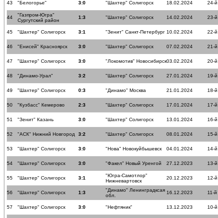
43
"Белогорье"
3:0
"Шахтер" Солигорск
18.02.2024
24-й
"Газпром-Югра"
44
1:3
"Шахтер" Солигорск
14.02.2024
23-й
Сургутский район
45
"Шахтер" Солигорск
3:1
"Зенит" Санкт-Петербург
10.02.2024
22-й
46
"Енисей" Красноярск
3:0
"Шахтер" Солигорск
07.02.2024
21-й
47
"Шахтер" Солигорск
3:0
"Локомотив" Новосибирск
03.02.2024
20-й
48
"Динамо-Урал"
3:2
"Шахтер" Солигорск
27.01.2024
19-й
49
"Шахтер" Солигорск
0:3
"Динамо" Москва
21.01.2024
18-й
50
"Кузбасс" Кемерово
2:3
"Шахтер" Солигорск
17.01.2024
17-й
51
"Зенит" Казань
3:0
"Шахтер" Солигорск
13.01.2024
16-й
52
"АСК" Нижний Новгород
3:2
"Шахтер" Солигорск
08.01.2024
15-й
53
"Шахтер" Солигорск
3:0
"Нова" Новокуйбышевск
04.01.2024
14-й
54
"Шахтер" Солигорск
3:0
"Факел" Новый Уренгой
27.12.2023
13-й
"Югра-Самотлор"
55
"Шахтер" Солигорск
3:1
20.12.2023
12-й
Нижневартовск
"Динамо" Ленинградксая
56
"Шахтер" Солигорск
1:3
16.12.2023
11-й
обл.
57
"Шахтер" Солигорск
3:0
"Нефтяник"
13.12.2023
10-й