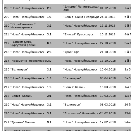
"Динамо" Ленинградксая
208
"Нова" Новокуйбышевск
2:3
01.12.2018
7-й 
обл.
209
"Нова" Новокуйбышевск
1:3
"Зенит" Санкт-Петербург
24.11.2018
6-й 
"Югра-Самотлор"
210
3:2
"Нова" Новокуйбышевск
17.11.2018
5-й 
Нижневартовск
211
"Нова" Новокуйбышевск
3:1
"Енисей" Красноярск
10.11.2018
4-й 
"Газпром-Югра"
212
0:3
"Нова" Новокуйбышевск
27.10.2018
3-й 
Сургутский район
213
"Нова" Новокуйбышевск
2:3
"Урал" Уфа
21.10.2018
2-й 
214
"Локомотив" Новосибирск
3:0
"Нова" Новокуйбышевск
13.10.2018
1-й 
215
"Белогорье"
3:1
"Нова" Новокуйбышевск
15.04.2018
За 5
216
"Нова" Новокуйбышевск
1:3
"Белогорье"
06.04.2018
За 5
217
"Нова" Новокуйбышевск
1:3
"Зенит" Казань
16.03.2018
1/4
218
"Зенит" Казань
3:1
"Нова" Новокуйбышевск
10.03.2018
1/4
219
"Нова" Новокуйбышевск
3:2
"Белогорье"
03.03.2018
26-й
220
"Нова" Новокуйбышевск
3:1
"Локомотив" Новосибирск
24.02.2018
25-й
221
"Динамо" Москва
3:1
"Нова" Новокуйбышевск
17.02.2018
24-й
222
"Зенит" Казань
3:0
"Нова" Новокуйбышевск
10.02.2018
23-й