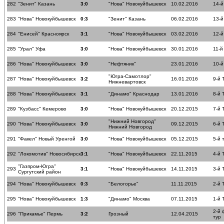
282
"Зенит" Казань
3:0
"Нова" Новокуйбышевск
10.02.2016
14-й
283
"Нова" Новокуйбышевск
0:3
"Зенит" Казань
06.02.2016
13-й
284
"Енисей" Красноярск
3:1
"Нова" Новокуйбышевск
03.02.2016
12-й
285
"Урал" Уфа
3:0
"Нова" Новокуйбышевск
30.01.2016
11-й
286
"Нова" Новокуйбышевск
3:0
"Нефтяник"
23.01.2016
10-й
"Югра-Самотлор"
287
"Нова" Новокуйбышевск
3:2
16.01.2016
9-й 
Нижневартовск
288
"Нова" Новокуйбышевск
3:1
"Динамо" Краснодар
13.01.2016
8-й 
289
"Кузбасс" Кемерово
3:0
"Нова" Новокуйбышевск
20.12.2015
7-й 
"Нижний Новгород"
290
"Нова" Новокуйбышевск
3:0
09.12.2015
6-й 
Нижний Новгород
291
"Факел" Новый Уренгой
3:0
"Нова" Новокуйбышевск
05.12.2015
5-й 
292
"Локомотив" Новосибирск
3:1
"Нова" Новокуйбышевск
22.11.2015
4-й 
"Газпром-Югра"
293
3:1
"Нова" Новокуйбышевск
14.11.2015
3-й 
Сургутский район
294
"Нова" Новокуйбышевск
0:3
"Белогорье"
11.11.2015
2-й 
295
"Нова" Новокуйбышевск
1:3
"Динамо" Москва
07.11.2015
1-й 
2-й
296
"Прикамье" Пермь
3:2
Грозный
12.04.2015
тур