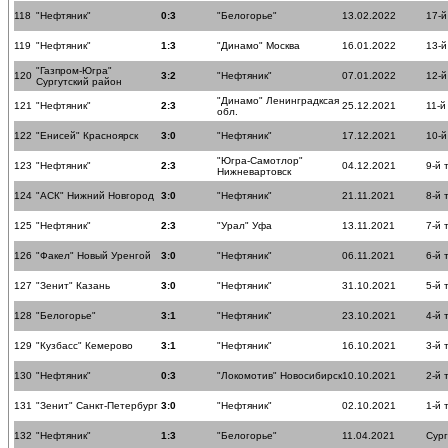
118
"Нефтяник"
0:3
"Белогорье"
13.02.2022
17-й
119
"Нефтяник"
1:3
"Динамо" Москва
16.01.2022
13-й
"Газпром-Югра"
120
3:2
"Нефтяник"
07.01.2022
12-й
Сургутский район
"Динамо" Ленинградксая
121
"Нефтяник"
2:3
25.12.2021
11-й
обл.
122
"Енисей" Красноярск
3:0
"Нефтяник"
17.12.2021
10-й
"Югра-Самотлор"
123
"Нефтяник"
2:3
04.12.2021
9-й 
Нижневартовск
124
"АСК" Нижний Новгород
3:0
"Нефтяник"
21.11.2021
8-й 
125
"Нефтяник"
2:3
"Урал" Уфа
13.11.2021
7-й 
126
"Факел" Новый Уренгой
3:0
"Нефтяник"
06.11.2021
6-й 
127
"Зенит" Казань
3:0
"Нефтяник"
31.10.2021
5-й 
128
"Белогорье"
3:1
"Нефтяник"
23.10.2021
4-й 
129
"Кузбасс" Кемерово
3:1
"Нефтяник"
16.10.2021
3-й 
130
"Нефтяник"
0:3
"Локомотив" Новосибирск
10.10.2021
2-й 
131
"Зенит" Санкт-Петербург
3:0
"Нефтяник"
02.10.2021
1-й 
132
"Нефтяник"
1:3
"Белогорье"
11.04.2021
Сург