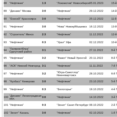
88
"Нефтяник"
1:3
"Локомотив" Новосибирск
05.01.2023
15-й
89
"Динамо" Москва
3:0
"Нефтяник"
29.12.2022
14-й
90
"Енисей" Красноярск
3:0
"Нефтяник"
25.12.2022
11-й
91
"Нефтяник"
3:0
"Нова" Новокуйбышевск
16.12.2022
13-й
92
"Строитель" Минск
2:3
"Нефтяник"
11.12.2022
12-й
93
"Нефтяник"
0:3
"Урал" Уфа
02.12.2022
10-й
"Газпром-Югра"
94
3:1
"Нефтяник"
27.11.2022
9-й 
Сургутский район
95
"Нефтяник"
3:2
"Факел" Новый Уренгой
20.11.2022
8-й 
96
"АСК" Нижний Новгород
3:1
"Нефтяник"
11.11.2022
7-й 
"Югра-Самотлор"
97
"Нефтяник"
3:2
28.10.2022
6-й 
Нижневартовск
98
"Кузбасс" Кемерово
3:0
"Нефтяник"
23.10.2022
5-й 
99
"Нефтяник"
0:3
"Белогорье"
19.10.2022
4-й 
"Динамо" Ленинградксая
100
3:0
"Нефтяник"
14.10.2022
3-й 
обл.
101
"Нефтяник"
0:3
"Зенит" Санкт-Петербург
08.10.2022
2-й 
102
"Зенит" Казань
3:0
"Нефтяник"
02.10.2022
1-й 