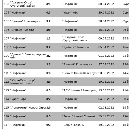
"Газпром-Югра"
103
3:1
"Нефтяник"
30.04.2022
Сург
Сургутский район
104
"Нефтяник"
0:3
"Урал" Уфа
29.04.2022
Сург
105
"Енисей" Красноярск
3:2
"Нефтяник"
28.04.2022
Сург
106
"Динамо" Москва
3:0
"Нефтяник"
16.04.2022
26-й
"Газпром-Югра"
107
"Нефтяник"
1:3
09.04.2022
25-й
Сургутский район
108
"Нефтяник"
3:2
"Кузбасс" Кемерово
05.04.2022
16-й
"Динамо" Ленинградксая
109
3:2
"Нефтяник"
01.04.2022
24-й
обл.
110
"Нефтяник"
3:2
"Енисей" Красноярск
27.03.2022
23-й
111
"Нефтяник"
0:3
"Зенит" Санкт-Петербург
23.03.2022
14-й
"Югра-Самотлор"
112
3:0
"Нефтяник"
19.03.2022
22-й
Нижневартовск
113
"Нефтяник"
0:3
"АСК" Нижний Новгород
13.03.2022
21-й
114
"Урал" Уфа
3:2
"Нефтяник"
04.03.2022
20-й
115
"Локомотив" Новосибирск
3:0
"Нефтяник"
02.03.2022
15-й
116
"Нефтяник"
0:3
"Факел" Новый Уренгой
25.02.2022
19-й
117
"Нефтяник"
0:3
"Зенит" Казань
19.02.2022
18-й