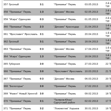
2-й
357
Грозный
3:1
"Прикамье" Пермь
03.05.2013
тур
2-й
358
"Прикамье" Пермь
1:3
"Динамо" Москва
02.05.2013
тур
2-й
359
"Искра" Одинцово
0:3
"Прикамье" Пермь
01.05.2013
тур
1-й
360
"Прикамье" Пермь
2:3
"Динамо" Краснодар
21.04.2013
тур
1-й
361
"Ярославич" Ярославль
3:1
"Прикамье" Пермь
20.04.2013
тур
1-й
362
Грозный
3:1
"Прикамье" Пермь
18.04.2013
тур
1-й
363
"Прикамье" Пермь
0:3
"Динамо" Москва
17.04.2013
тур
1-й
364
"Искра" Одинцово
1:3
"Прикамье" Пермь
16.04.2013
тур
365
Губерния
3:0
"Прикамье" Пермь
27.03.2013
22 Т
366
"Прикамье" Пермь
3:0
"Ярославич" Ярославль
10.03.2013
21 Т
367
"Прикамье" Пермь
0:3
"Динамо" Москва
06.03.2013
20 Т
368
"Белогорье"
3:0
"Прикамье" Пермь
17.02.2013
19 Т
369
"Факел" Новый Уренгой
3:0
"Прикамье" Пермь
09.02.2013
18 Т
"Газпром-Югра"
370
"Прикамье" Пермь
3:1
02.02.2013
17 Т
Сургутский район
371
"Прикамье" Пермь
3:2
"Локомотив" Харьков
30.01.2013
16 Т