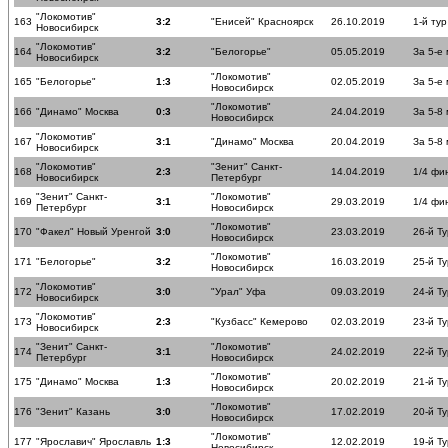
"Локомотив"
163
3:2
"Енисей" Красноярск
26.10.2019
1-й тур
Новосибирск
"Локомотив"
164
3:2
"Белогорье"
05.05.2019
За 5-е
Новосибирск
"Локомотив"
165
"Белогорье"
1:3
02.05.2019
За 5-е
Новосибирск
"Локомотив"
166
"Динамо" Москва
0:3
24.04.2019
За 5-8
Новосибирск
"Локомотив"
167
3:1
"Динамо" Москва
20.04.2019
За 5-8
Новосибирск
"Локомотив"
"Зенит" Санкт-
168
2:3
14.04.2019
1/4 фи
Новосибирск
Петербург
"Зенит" Санкт-
"Локомотив"
169
3:1
29.03.2019
1/4 фи
Петербург
Новосибирск
"Локомотив"
170
"Факел" Новый Уренгой
3:0
23.03.2019
26-й Ту
Новосибирск
"Локомотив"
171
"Белогорье"
3:2
16.03.2019
25-й Ту
Новосибирск
"Локомотив"
172
3:0
"Урал" Уфа
09.03.2019
24-й Ту
Новосибирск
"Локомотив"
173
2:3
"Кузбасс" Кемерово
02.03.2019
23-й Ту
Новосибирск
"Зенит" Санкт-
"Локомотив"
174
3:1
24.02.2019
22-й Ту
Петербург
Новосибирск
"Локомотив"
175
"Динамо" Москва
1:3
20.02.2019
21-й Ту
Новосибирск
"Локомотив"
176
"Зенит" Казань
3:0
17.02.2019
20-й Ту
Новосибирск
"Локомотив"
177
"Ярославич" Ярославль
1:3
12.02.2019
19-й Ту
Новосибирск