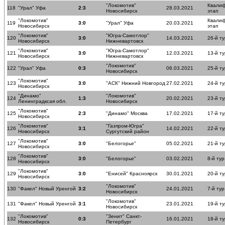
"Локомотив"
Квали
118
"Урал" Уфа
2:3
28.03.2021
Новосибирск
этап
"Локомотив"
Квали
119
3:0
"Урал" Уфа
20.03.2021
Новосибирск
этап
"Локомотив"
"Югра-Самотлор"
120
3:0
14.03.2021
26-й ту
Новосибирск
Нижневартовск
"Локомотив"
"Югра-Самотлор"
121
3:0
12.03.2021
13-й ту
Новосибирск
Нижневартовск
"Локомотив"
122
"Урал" Уфа
0:3
06.03.2021
25-й ту
Новосибирск
"Локомотив"
123
3:0
"АСК" Нижний Новгород
27.02.2021
24-й ту
Новосибирск
"Динамо"
"Локомотив"
124
1:3
20.02.2021
23-й ту
Ленинградксая обл.
Новосибирск
"Локомотив"
125
2:3
"Динамо" Москва
17.02.2021
17-й ту
Новосибирск
"Локомотив"
"Газпром-Югра"
126
3:1
14.02.2021
22-й ту
Новосибирск
Сургутский район
"Локомотив"
127
3:0
"Белогорье"
05.02.2021
21-й ту
Новосибирск
"Локомотив"
128
3:0
"Белогорье"
03.02.2021
8-й тур
Новосибирск
"Локомотив"
129
3:0
"Енисей" Красноярск
30.01.2021
20-й ту
Новосибирск
"Локомотив"
130
"Факел" Новый Уренгой
3:2
24.01.2021
7-й тур
Новосибирск
"Локомотив"
131
"Факел" Новый Уренгой
3:1
23.01.2021
19-й ту
Новосибирск
"Локомотив"
"Зенит" Санкт-
132
0:3
16.01.2021
18-й ту
Новосибирск
Петербург