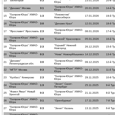
13
"Белогорье"
0:3
23.01.2026
20-й Ту
Югра
"Газпром-Югра" ХМАО-
14
"Динамо" Москва
3:1
20.01.2026
14-й Ту
Югра
"Газпром-Югра" ХМАО-
"Локомотив"
15
1:3
17.01.2026
19-й Ту
Югра
Новосибирск
"Газпром-Югра" ХМАО-
16
3:0
"Динамо-Урал"
12.01.2026
18-й Ту
Югра
"Газпром-Югра" ХМАО-
17
"Ярославич" Ярославль
2:3
08.01.2026
17-й Ту
Югра
"Газпром-Югра" ХМАО-
18
3:0
"Енисей" Красноярск
05.01.2026
16-й Ту
Югра
"Газпром-Югра" ХМАО-
"Горький" Нижний
19
2:3
26.12.2025
15-й Ту
Югра
Новгород
"Газпром-Югра" ХМАО-
20
0:3
"Нова" Новокуйбышевск
14.12.2025
13-й Ту
Югра
"Динамо"
"Газпром-Югра" ХМАО-
21
3:0
09.12.2025
12-й Ту
Ленинградксая обл.
Югра
"Газпром-Югра" ХМАО-
22
"МГТУ" Москва
0:3
06.12.2025
11-й Ту
Югра
"Газпром-Югра" ХМАО-
23
"Кузбасс" Кемерово
2:3
29.11.2025
10-й Ту
Югра
"Газпром-Югра" ХМАО-
"Зенит" Санкт-
24
1:3
25.11.2025
9-й Тур
Югра
Петербург
"Факел Ямал" Новый
"Газпром-Югра" ХМАО-
25
0:3
21.11.2025
8-й Тур
Уренгой
Югра
"Газпром-Югра" ХМАО-
26
3:1
"Оренбуржье"
17.11.2025
7-й Тур
Югра
"Газпром-Югра" ХМАО-
27
0:3
"Зенит" Казань
13.11.2025
6-й Тур
Югра
"Газпром-Югра" ХМАО-