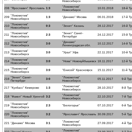
Новосибирск
"Локомотив"
208
"Ярославич" Ярославль
1:3
10.01.2018
18-й Ту
Новосибирск
"Локомотив"
209
1:3
"Динамо" Москва
06.01.2018
17-й Ту
Новосибирск
"Локомотив"
210
0:3
"Зенит" Казань
28.12.2017
16-й Ту
Новосибирск
"Локомотив"
"Зенит" Санкт-
211
2:3
24.12.2017
15-й Ту
Новосибирск
Петербург
"Локомотив"
"Динамо"
212
3:0
10.12.2017
14-й Ту
Новосибирск
Ленинградксая обл.
"Локомотив"
213
3:0
"Урал" Уфа
22.11.2017
10-й Ту
Новосибирск
"Локомотив"
214
3:0
"Нова" Новокуйбышевск
18.11.2017
12-й Ту
Новосибирск
"Локомотив"
215
3:0
"Енисей" Красноярск
15.11.2017
11-й Ту
Новосибирск
"Зенит" Санкт-
"Локомотив"
216
3:0
05.11.2017
9-й Тур
Петербург
Новосибирск
"Локомотив"
217
"Кузбасс" Кемерово
1:3
28.10.2017
8-й Тур
Новосибирск
"Локомотив"
218
"Факел" Новый Уренгой
3:2
22.10.2017
7-й Тур
Новосибирск
"Локомотив"
219
2:3
"Белогорье"
07.10.2017
6-й Тур
Новосибирск
"Локомотив"
220
3:2
"Ярославич" Ярославль
30.09.2017
5-й Тур
Новосибирск
"Локомотив"
221
"Динамо" Москва
3:1
27.09.2017
4-й Тур
Новосибирск
"Локомотив"
222
"Зенит" Казань
3:1
23.09.2017
3-й Тур