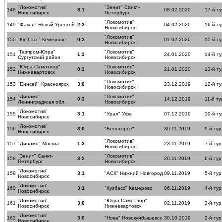
"Локомотив"
"Зенит" Санкт-
148
3:1
08.02.2020
17-й ту
Новосибирск
Петербург
"Локомотив"
149
"Факел" Новый Уренгой
2:3
04.02.2020
16-й ту
Новосибирск
"Локомотив"
150
"Кузбасс" Кемерово
0:3
01.02.2020
15-й ту
Новосибирск
"Газпром-Югра"
"Локомотив"
151
1:3
24.01.2020
14-й ту
Сургутский район
Новосибирск
"Югра-Самотлор"
"Локомотив"
152
0:3
21.01.2020
13-й ту
Нижневартовск
Новосибирск
"Локомотив"
153
"Енисей" Красноярск
3:0
23.12.2019
12-й ту
Новосибирск
"Динамо"
"Локомотив"
154
0:3
14.12.2019
11-й ту
Ленинградксая обл.
Новосибирск
"Локомотив"
155
3:1
"Урал" Уфа
07.12.2019
10-й ту
Новосибирск
"Локомотив"
156
3:0
"Белогорье"
30.11.2019
9-й тур
Новосибирск
"Локомотив"
157
"Динамо" Москва
1:3
23.11.2019
7-й тур
Новосибирск
"Зенит" Санкт-
"Локомотив"
158
3:2
20.11.2019
6-й тур
Петербург
Новосибирск
"Локомотив"
159
3:1
"АСК" Нижний Новгород
09.11.2019
5-й тур
Новосибирск
"Локомотив"
160
3:1
"Кузбасс" Кемерово
06.11.2019
4-й тур
Новосибирск
"Локомотив"
"Югра-Самотлор"
161
3:0
02.11.2019
3-й тур
Новосибирск
Нижневартовск
"Локомотив"
162
3:0
"Нова" Новокуйбышевск
30.10.2019
2-й тур
Новосибирск