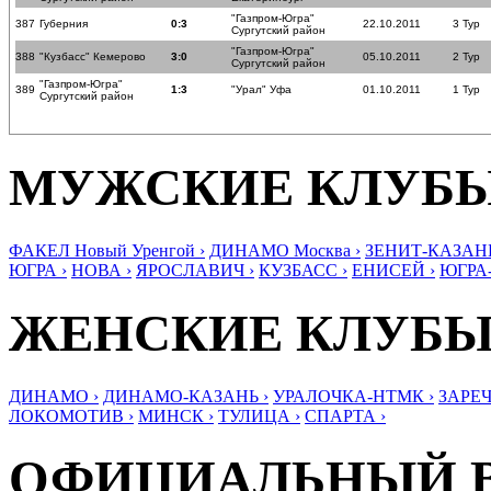
"Газпром-Югра"
387
Губерния
0:3
22.10.2011
3 Тур
Сургутский район
"Газпром-Югра"
388
"Кузбасс" Кемерово
3:0
05.10.2011
2 Тур
Сургутский район
"Газпром-Югра"
389
1:3
"Урал" Уфа
01.10.2011
1 Тур
Сургутский район
МУЖСКИЕ КЛУБ
ФАКЕЛ Новый Уренгой ›
ДИНАМО Москва ›
ЗЕНИТ-КАЗАНЬ
ЮГРА ›
НОВА ›
ЯРОСЛАВИЧ ›
КУЗБАСС ›
ЕНИСЕЙ ›
ЮГРА
ЖЕНСКИЕ КЛУБ
ДИНАМО ›
ДИНАМО-КАЗАНЬ ›
УРАЛОЧКА-НТМК ›
ЗАРЕЧ
ЛОКОМОТИВ ›
МИНСК ›
ТУЛИЦА ›
СПАРТА ›
ОФИЦИАЛЬНЫЙ 