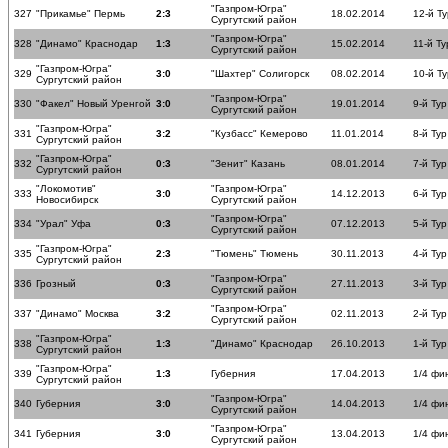
"Газпром-Югра"
327
"Прикамье" Пермь
2:3
18.02.2014
12-й Ту
Сургутский район
"Газпром-Югра"
328
"Динамо" Краснодар
1:3
15.02.2014
11-й Ту
Сургутский район
"Газпром-Югра"
329
3:0
"Шахтер" Солигорск
08.02.2014
10-й Ту
Сургутский район
"Газпром-Югра"
330
"Факел" Новый Уренгой
3:0
19.01.2014
9-й Тур
Сургутский район
"Газпром-Югра"
331
3:2
"Кузбасс" Кемерово
11.01.2014
8-й Тур
Сургутский район
"Газпром-Югра"
332
0:3
"Зенит" Казань
08.01.2014
7-й Тур
Сургутский район
"Локомотив"
"Газпром-Югра"
333
3:0
14.12.2013
6-й Тур
Новосибирск
Сургутский район
"Газпром-Югра"
334
"Урал" Уфа
0:3
07.12.2013
5-й Тур
Сургутский район
"Газпром-Югра"
335
2:3
"Тюмень" Тюмень
30.11.2013
4-й Тур
Сургутский район
"Газпром-Югра"
336
Грозный
0:3
27.11.2013
3-й Тур
Сургутский район
"Газпром-Югра"
337
"Динамо" Москва
3:2
02.11.2013
2-й Тур
Сургутский район
"Газпром-Югра"
338
1:3
"Динамо" Краснодар
26.10.2013
1-й Тур
Сургутский район
"Газпром-Югра"
339
1:3
Губерния
17.04.2013
1/4 фи
Сургутский район
"Газпром-Югра"
340
Губерния
3:0
14.04.2013
1/4 фи
Сургутский район
"Газпром-Югра"
341
Губерния
3:0
13.04.2013
1/4 фи
Сургутский район