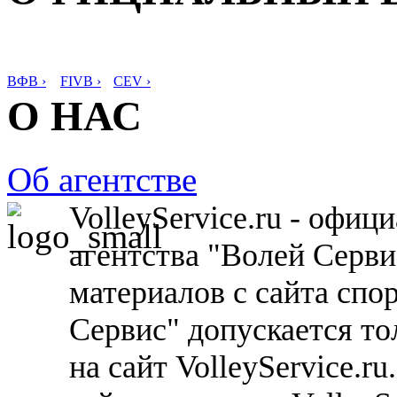
ВФВ ›
FIVB ›
CEV ›
О НАС
Об агентстве
VolleyService.ru - офи
агентства "Волей Серв
материалов с сайта спо
Сервис" допускается то
на сайт VolleyService.r