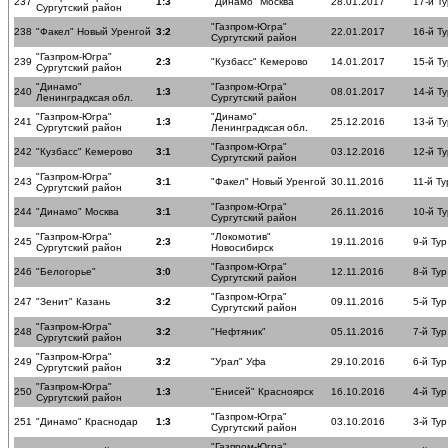
237
1:3
"Динамо" Москва
28.01.2017
17-й Ту
Сургутский район
"Газпром-Югра"
238
"Факел" Новый Уренгой
3:2
22.01.2017
16-й Ту
Сургутский район
"Газпром-Югра"
239
2:3
"Кузбасс" Кемерово
14.01.2017
15-й Ту
Сургутский район
"Динамо"
"Газпром-Югра"
240
1:3
08.01.2017
14-й Ту
Ленинградксая обл.
Сургутский район
"Газпром-Югра"
"Динамо"
241
1:3
25.12.2016
13-й Ту
Сургутский район
Ленинградксая обл.
"Газпром-Югра"
242
"Кузбасс" Кемерово
3:1
03.12.2016
12-й Ту
Сургутский район
"Газпром-Югра"
243
3:1
"Факел" Новый Уренгой
30.11.2016
11-й Ту
Сургутский район
"Газпром-Югра"
244
"Динамо" Москва
3:1
26.11.2016
10-й Ту
Сургутский район
"Газпром-Югра"
"Локомотив"
245
2:3
19.11.2016
9-й Тур
Сургутский район
Новосибирск
"Газпром-Югра"
246
"Белогорье"
3:0
12.11.2016
8-й Тур
Сургутский район
"Газпром-Югра"
247
"Зенит" Казань
3:2
09.11.2016
5-й Тур
Сургутский район
"Газпром-Югра"
248
3:2
"Нефтяник"
05.11.2016
7-й Тур
Сургутский район
"Газпром-Югра"
249
3:2
"Урал" Уфа
29.10.2016
6-й Тур
Сургутский район
"Газпром-Югра"
250
1:3
"Енисей" Красноярск
16.10.2016
4-й Тур
Сургутский район
"Газпром-Югра"
251
"Динамо" Краснодар
1:3
03.10.2016
3-й Тур
Сургутский район
"Газпром-Югра"