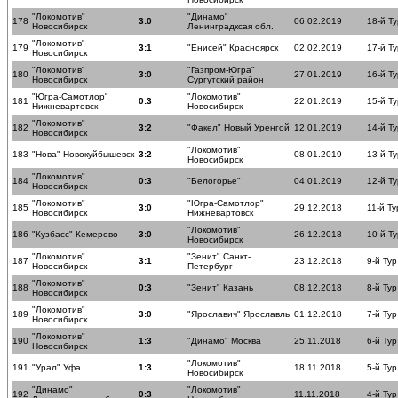
"Локомотив"
"Динамо"
178
3:0
06.02.2019
18-й Ту
Новосибирск
Ленинградксая обл.
"Локомотив"
179
3:1
"Енисей" Красноярск
02.02.2019
17-й Ту
Новосибирск
"Локомотив"
"Газпром-Югра"
180
3:0
27.01.2019
16-й Ту
Новосибирск
Сургутский район
"Югра-Самотлор"
"Локомотив"
181
0:3
22.01.2019
15-й Ту
Нижневартовск
Новосибирск
"Локомотив"
182
3:2
"Факел" Новый Уренгой
12.01.2019
14-й Ту
Новосибирск
"Локомотив"
183
"Нова" Новокуйбышевск
3:2
08.01.2019
13-й Ту
Новосибирск
"Локомотив"
184
0:3
"Белогорье"
04.01.2019
12-й Ту
Новосибирск
"Локомотив"
"Югра-Самотлор"
185
3:0
29.12.2018
11-й Ту
Новосибирск
Нижневартовск
"Локомотив"
186
"Кузбасс" Кемерово
3:0
26.12.2018
10-й Ту
Новосибирск
"Локомотив"
"Зенит" Санкт-
187
3:1
23.12.2018
9-й Тур
Новосибирск
Петербург
"Локомотив"
188
0:3
"Зенит" Казань
08.12.2018
8-й Тур
Новосибирск
"Локомотив"
189
3:0
"Ярославич" Ярославль
01.12.2018
7-й Тур
Новосибирск
"Локомотив"
190
1:3
"Динамо" Москва
25.11.2018
6-й Тур
Новосибирск
"Локомотив"
191
"Урал" Уфа
1:3
18.11.2018
5-й Тур
Новосибирск
"Динамо"
"Локомотив"
192
0:3
11.11.2018
4-й Тур