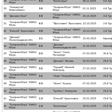
28
0:3
"Белогорье"
08.11.2025
5-й Тур
Югра
"Локомотив"
"Газпром-Югра" ХМАО-
29
3:0
01.11.2025
4-й Тур
Новосибирск
Югра
"Газпром-Югра" ХМАО-
30
"Динамо-Урал"
0:3
26.10.2025
3-й Тур
Югра
"Газпром-Югра" ХМАО-
31
0:3
"Ярославич" Ярославль
23.10.2025
2-й Тур
Югра
"Газпром-Югра" ХМАО-
32
"Енисей" Красноярск
3:0
19.10.2025
1-й Тур
Югра
"Динамо"
"Газпром-Югра" ХМАО-
33
3:1
15.03.2025
Квалиф
Ленинградксая обл.
Югра
"Газпром-Югра" ХМАО-
"Динамо"
34
0:3
11.03.2025
Квалиф
Югра
Ленинградксая обл.
"Газпром-Югра" ХМАО-
"Зенит" Санкт-
35
0:3
07.03.2025
30-й Ту
Югра
Петербург
"Газпром-Югра" ХМАО-
36
0:3
"Динамо" Москва
02.03.2025
29-й Ту
Югра
"Газпром-Югра" ХМАО-
"Горький" Нижний
37
3:2
27.02.2025
28-й Ту
Югра
Новгород
"Газпром-Югра" ХМАО-
38
3:2
"Нова" Новокуйбышевск
15.02.2025
26-й Ту
Югра
"Газпром-Югра" ХМАО-
39
0:3
"Зенит" Казань
07.02.2025
25-й Ту
Югра
"Газпром-Югра" ХМАО-
40
3:1
"Кузбасс" Кемерово
01.02.2025
24-й Ту
Югра
"Газпром-Югра" ХМАО-
41
1:3
"Енисей" Красноярск
25.01.2025
23-й Ту
Югра
"Газпром-Югра" ХМАО-
42
1:3
"Белогорье"
18.01.2025
22-й Ту
Югра