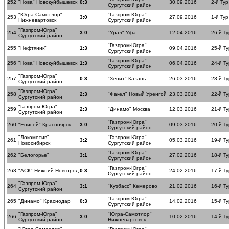
252
"Нова" Новокуйбышевск
0:3
30.09.2016
2-й Тур
Сургутский район
"Югра-Самотлор"
"Газпром-Югра"
253
3:0
27.09.2016
1-й Тур
Нижневартовск
Сургутский район
"Газпром-Югра"
254
3:0
"Урал" Уфа
12.04.2016
26-й Ту
Сургутский район
"Газпром-Югра"
255
"Нефтяник"
1:3
09.04.2016
25-й Ту
Сургутский район
"Газпром-Югра"
256
"Нова" Новокуйбышевск
1:3
06.04.2016
24-й Ту
Сургутский район
"Газпром-Югра"
257
0:3
"Зенит" Казань
26.03.2016
23-й Ту
Сургутский район
"Газпром-Югра"
258
2:3
"Факел" Новый Уренгой
23.03.2016
22-й Ту
Сургутский район
"Газпром-Югра"
259
2:3
"Динамо" Москва
12.03.2016
21-й Ту
Сургутский район
"Газпром-Югра"
260
"Енисей" Красноярск
3:0
09.03.2016
20-й Ту
Сургутский район
"Локомотив"
"Газпром-Югра"
261
3:2
05.03.2016
19-й Ту
Новосибирск
Сургутский район
"Газпром-Югра"
262
"Белогорье"
3:1
27.02.2016
18-й Ту
Сургутский район
"Газпром-Югра"
263
"АСК" Нижний Новгород
0:3
24.02.2016
17-й Ту
Сургутский район
"Газпром-Югра"
264
3:1
"Кузбасс" Кемерово
21.02.2016
16-й Ту
Сургутский район
"Газпром-Югра"
265
"Динамо" Краснодар
0:3
14.02.2016
15-й Ту
Сургутский район
"Газпром-Югра"
"Югра-Самотлор"
266
3:0
10.02.2016
14-й Ту
Сургутский район
Нижневартовск