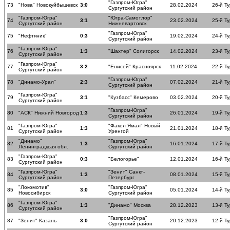
"Газпром-Югра"
73
"Нова" Новокуйбышевск
3:0
28.02.2024
26-й Ту
Сургутский район
"Газпром-Югра"
"Югра-Самотлор"
74
3:1
23.02.2024
25-й Ту
Сургутский район
Нижневартовск
"Газпром-Югра"
75
"Нефтяник"
0:3
19.02.2024
24-й Ту
Сургутский район
"Газпром-Югра"
76
1:3
"Шахтер" Солигорск
14.02.2024
23-й Ту
Сургутский район
"Газпром-Югра"
77
3:2
"Енисей" Красноярск
11.02.2024
22-й Ту
Сургутский район
"Газпром-Югра"
78
"Динамо-Урал"
2:3
07.02.2024
21-й Ту
Сургутский район
"Газпром-Югра"
79
3:1
"Кузбасс" Кемерово
03.02.2024
20-й Ту
Сургутский район
"Газпром-Югра"
80
"АСК" Нижний Новгород
1:3
26.01.2024
19-й Ту
Сургутский район
"Газпром-Югра"
"Факел Ямал" Новый
81
1:3
21.01.2024
18-й Ту
Сургутский район
Уренгой
"Динамо"
"Газпром-Югра"
82
1:3
16.01.2024
17-й Ту
Ленинградксая обл.
Сургутский район
"Газпром-Югра"
83
0:3
"Белогорье"
12.01.2024
16-й Ту
Сургутский район
"Газпром-Югра"
"Зенит" Санкт-
84
1:3
08.01.2024
15-й Ту
Сургутский район
Петербург
"Локомотив"
"Газпром-Югра"
85
3:0
05.01.2024
14-й Ту
Новосибирск
Сургутский район
"Газпром-Югра"
86
1:3
"Динамо" Москва
28.12.2023
13-й Ту
Сургутский район
"Газпром-Югра"
87
"Зенит" Казань
3:0
20.12.2023
12-й Ту
Сургутский район