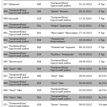
"Газпром-Югра"
357
Губерния
3:0
01.12.2012
9 Тур
Сургутский район
"Газпром-Югра"
358
3:0
"Зенит" Казань
25.11.2012
8 Тур
Сургутский район
"Газпром-Югра"
359
Грозный
1:3
17.11.2012
7 Тур
Сургутский район
"Газпром-Югра"
360
3:1
"Искра" Одинцово
04.11.2012
6 Тур
Сургутский район
"Газпром-Югра"
361
3:1
"Ярославич" Ярославль
27.10.2012
5 Тур
Сургутский район
"Газпром-Югра"
"Локомотив"
362
0:3
10.10.2012
4 Тур
Сургутский район
Новосибирск
"Газпром-Югра"
363
3:2
"Локомотив" Харьков
06.10.2012
3 Тур
Сургутский район
"Газпром-Югра"
364
2:3
"Кузбасс" Кемерово
03.10.2012
2 Тур
Сургутский район
"Газпром-Югра"
365
"Белогорье"
0:3
29.09.2012
1 Тур
Сургутский район
"Газпром-Югра"
366
"Урал" Уфа
3:2
08.04.2012
За 5-8
Сургутский район
"Газпром-Югра"
367
3:0
"Урал" Уфа
05.04.2012
За 5-8
Сургутский район
"Газпром-Югра"
368
2:3
"Урал" Уфа
04.04.2012
За 5-8
Сургутский район
"Газпром-Югра"
369
"Урал" Уфа
2:3
23.03.2012
За 5-8
Сургутский район
"Газпром-Югра"
370
"Урал" Уфа
3:1
22.03.2012
За 5-8
Сургутский район
"Газпром-Югра"
371
2:3
"Зенит" Казань
08.03.2012
1/4 фи
Сургутский район