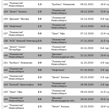
"Локомотив"
133
1:3
"Кузбасс" Кемерово
06.01.2021
16-й ту
Новосибирск
"Локомотив"
134
"Зенит" Казань
1:3
29.12.2020
15-й ту
Новосибирск
"Локомотив"
135
"Динамо" Москва
3:0
22.12.2020
5-й тур
Новосибирск
"Локомотив"
136
"Нефтяник"
1:3
19.12.2020
14-й ту
Новосибирск
"Локомотив"
137
3:0
"Урал" Уфа
07.12.2020
12-й ту
Новосибирск
"Локомотив"
138
"АСК" Нижний Новгород
2:3
27.11.2020
11-й ту
Новосибирск
"Зенит" Санкт-
"Локомотив"
139
3:1
24.11.2020
6-й тур
Петербург
Новосибирск
"Локомотив"
"Динамо"
140
3:0
21.11.2020
10-й ту
Новосибирск
Ленинградксая обл.
"Локомотив"
141
"Кузбасс" Кемерово
3:0
11.10.2020
4-й тур
Новосибирск
"Локомотив"
142
3:0
"Нефтяник"
07.10.2020
3-й тур
Новосибирск
"Локомотив"
143
2:3
"Зенит" Казань
03.10.2020
2-й тур
Новосибирск
"Локомотив"
144
"Енисей" Красноярск
0:3
26.09.2020
1-й тур
Новосибирск
"Локомотив"
145
"Урал" Уфа
2:3
08.03.2020
21-й ту
Новосибирск
"Локомотив"
"Динамо"
146
3:0
29.02.2020
20-й ту
Новосибирск
Ленинградксая обл.
"Локомотив"
147
2:3
"Зенит" Казань
22.02.2020
19-й ту
Новосибирск