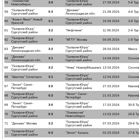
"Локомотив"
"Газпром-Югра"
58
3:0
27.09.2024
5-й Тур
Новосибирск
Сургутский район
"Газпром-Югра"
"Динамо"
59
0:3
21.09.2024
4-й Тур
Сургутский район
Ленинградксая обл.
"Факел Ямал" Новый
"Газпром-Югра"
60
3:1
16.09.2024
3-й Тур
Уренгой
Сургутский район
"Газпром-Югра"
61
3:2
"Нефтяник"
11.09.2024
2-й Тур
Сургутский район
"Газпром-Югра"
62
3:0
"МГТУ" Москва
04.09.2024
1-й Тур
Сургутский район
"Динамо"
"Газпром-Югра"
63
3:2
28.04.2024
Минск
Ленинградксая обл.
Сургутский район
"Динамо"
"Газпром-Югра"
64
3:1
14.04.2024
Соснов
Ленинградксая обл.
Сургутский район
"Газпром-Югра"
65
3:2
"Нова" Новокуйбышевск
13.04.2024
Соснов
Сургутский район
"Газпром-Югра"
66
"Шахтер" Солигорск
3:1
12.04.2024
Соснов
Сургутский район
"Зенит" Санкт-
"Газпром-Югра"
67
3:0
27.03.2024
Квалиф
Петербург
Сургутский район
"Газпром-Югра"
"Зенит" Санкт-
68
0:3
21.03.2024
Квалиф
Сургутский район
Петербург
"Зенит" Санкт-
"Газпром-Югра"
69
3:0
17.03.2024
30-й Ту
Петербург
Сургутский район
"Газпром-Югра"
"Локомотив"
70
0:3
13.03.2024
29-й Ту
Сургутский район
Новосибирск
"Газпром-Югра"
71
"Динамо" Москва
3:2
07.03.2024
28-й Ту
Сургутский район
"Газпром-Югра"
72
0:3
"Зенит" Казань
02.03.2024
27-й Ту
Сургутский район