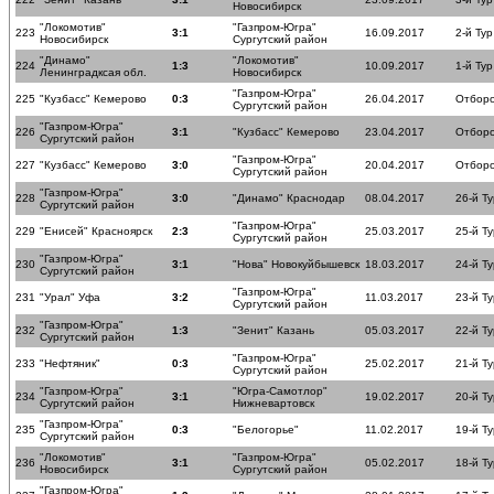
Новосибирск
"Локомотив"
"Газпром-Югра"
223
3:1
16.09.2017
2-й Тур
Новосибирск
Сургутский район
"Динамо"
"Локомотив"
224
1:3
10.09.2017
1-й Тур
Ленинградксая обл.
Новосибирск
"Газпром-Югра"
225
"Кузбасс" Кемерово
0:3
26.04.2017
Отборо
Сургутский район
"Газпром-Югра"
226
3:1
"Кузбасс" Кемерово
23.04.2017
Отборо
Сургутский район
"Газпром-Югра"
227
"Кузбасс" Кемерово
3:0
20.04.2017
Отборо
Сургутский район
"Газпром-Югра"
228
3:0
"Динамо" Краснодар
08.04.2017
26-й Ту
Сургутский район
"Газпром-Югра"
229
"Енисей" Красноярск
2:3
25.03.2017
25-й Ту
Сургутский район
"Газпром-Югра"
230
3:1
"Нова" Новокуйбышевск
18.03.2017
24-й Ту
Сургутский район
"Газпром-Югра"
231
"Урал" Уфа
3:2
11.03.2017
23-й Ту
Сургутский район
"Газпром-Югра"
232
1:3
"Зенит" Казань
05.03.2017
22-й Ту
Сургутский район
"Газпром-Югра"
233
"Нефтяник"
0:3
25.02.2017
21-й Ту
Сургутский район
"Газпром-Югра"
"Югра-Самотлор"
234
3:1
19.02.2017
20-й Ту
Сургутский район
Нижневартовск
"Газпром-Югра"
235
0:3
"Белогорье"
11.02.2017
19-й Ту
Сургутский район
"Локомотив"
"Газпром-Югра"
236
3:1
05.02.2017
18-й Ту
Новосибирск
Сургутский район
"Газпром-Югра"