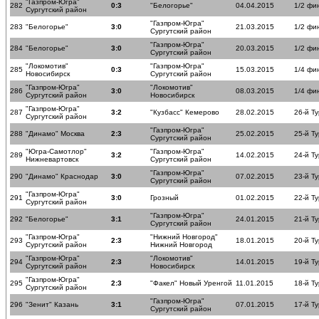
"Газпром-Югра"
282
0:3
"Белогорье"
04.04.2015
1/2 фи
Сургутский район
"Газпром-Югра"
283
"Белогорье"
3:0
21.03.2015
1/2 фи
Сургутский район
"Газпром-Югра"
284
"Белогорье"
3:0
20.03.2015
1/2 фи
Сургутский район
"Локомотив"
"Газпром-Югра"
285
0:3
15.03.2015
1/4 фи
Новосибирск
Сургутский район
"Газпром-Югра"
"Локомотив"
286
3:0
08.03.2015
1/4 фи
Сургутский район
Новосибирск
"Газпром-Югра"
287
3:2
"Кузбасс" Кемерово
28.02.2015
26-й Ту
Сургутский район
"Газпром-Югра"
288
"Динамо" Москва
2:3
25.02.2015
25-й Ту
Сургутский район
"Югра-Самотлор"
"Газпром-Югра"
289
3:2
14.02.2015
24-й Ту
Нижневартовск
Сургутский район
"Газпром-Югра"
290
"Динамо" Краснодар
3:0
07.02.2015
23-й Ту
Сургутский район
"Газпром-Югра"
291
3:0
Грозный
01.02.2015
22-й Ту
Сургутский район
"Газпром-Югра"
292
"Белогорье"
3:1
24.01.2015
21-й Ту
Сургутский район
"Газпром-Югра"
"Нижний Новгород"
293
2:3
18.01.2015
20-й Ту
Сургутский район
Нижний Новгород
"Газпром-Югра"
"Локомотив"
294
2:3
14.01.2015
19-й Ту
Сургутский район
Новосибирск
"Газпром-Югра"
295
2:3
"Факел" Новый Уренгой
11.01.2015
18-й Ту
Сургутский район
"Газпром-Югра"
296
"Зенит" Казань
3:1
07.01.2015
17-й Ту
Сургутский район