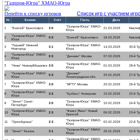
"Газпром-Югра" ХМАО-Югра
Перейти к списку игроков
Список игр с участием игр
№
Хозяин
Счёт
Гость
Дата
"Газпром-Югра" ХМАО-
1
"Енисей" Красноярск
3:0
21.03.2026
Квалиф
Югра
"Газпром-Югра" ХМАО-
2
0:3
"Енисей" Красноярск
18.03.2026
Квалиф
Югра
"Горький" Нижний
"Газпром-Югра" ХМАО-
3
3:1
14.03.2026
30-й Ту
Новгород
Югра
"Газпром-Югра" ХМАО-
4
0:3
"Динамо" Москва
07.03.2026
29-й Ту
Югра
"Газпром-Югра" ХМАО-
5
"Нова" Новокуйбышевск
3:0
01.03.2026
28-й Ту
Югра
"Газпром-Югра" ХМАО-
"Динамо"
6
0:3
25.02.2026
27-й Ту
Югра
Ленинградксая обл.
"Газпром-Югра" ХМАО-
7
3:0
"МГТУ" Москва
20.02.2026
26-й Ту
Югра
"Газпром-Югра" ХМАО-
8
3:2
"Кузбасс" Кемерово
15.02.2026
25-й Ту
Югра
"Зенит" Санкт-
"Газпром-Югра" ХМАО-
9
3:0
10.02.2026
24-й Ту
Петербург
Югра
"Газпром-Югра" ХМАО-
"Факел Ямал" Новый
10
2:3
06.02.2026
23-й Ту
Югра
Уренгой
"Газпром-Югра" ХМАО-
11
"Оренбуржье"
2:3
02.02.2026
22-й Ту
Югра
"Газпром-Югра" ХМАО-
12
"Зенит" Казань
3:1
26.01.2026
21-й Ту
Югра
"Газпром-Югра" ХМАО-