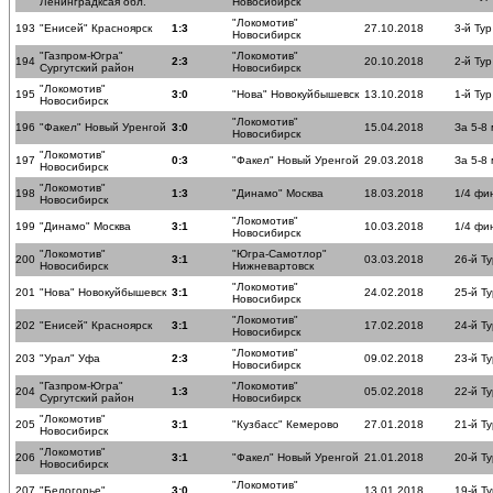
Ленинградксая обл.
Новосибирск
"Локомотив"
193
"Енисей" Красноярск
1:3
27.10.2018
3-й Тур
Новосибирск
"Газпром-Югра"
"Локомотив"
194
2:3
20.10.2018
2-й Тур
Сургутский район
Новосибирск
"Локомотив"
195
3:0
"Нова" Новокуйбышевск
13.10.2018
1-й Тур
Новосибирск
"Локомотив"
196
"Факел" Новый Уренгой
3:0
15.04.2018
За 5-8
Новосибирск
"Локомотив"
197
0:3
"Факел" Новый Уренгой
29.03.2018
За 5-8
Новосибирск
"Локомотив"
198
1:3
"Динамо" Москва
18.03.2018
1/4 фи
Новосибирск
"Локомотив"
199
"Динамо" Москва
3:1
10.03.2018
1/4 фи
Новосибирск
"Локомотив"
"Югра-Самотлор"
200
3:1
03.03.2018
26-й Ту
Новосибирск
Нижневартовск
"Локомотив"
201
"Нова" Новокуйбышевск
3:1
24.02.2018
25-й Ту
Новосибирск
"Локомотив"
202
"Енисей" Красноярск
3:1
17.02.2018
24-й Ту
Новосибирск
"Локомотив"
203
"Урал" Уфа
2:3
09.02.2018
23-й Ту
Новосибирск
"Газпром-Югра"
"Локомотив"
204
1:3
05.02.2018
22-й Ту
Сургутский район
Новосибирск
"Локомотив"
205
3:1
"Кузбасс" Кемерово
27.01.2018
21-й Ту
Новосибирск
"Локомотив"
206
3:1
"Факел" Новый Уренгой
21.01.2018
20-й Ту
Новосибирск
"Локомотив"
207
"Белогорье"
3:0
13.01.2018
19-й Ту