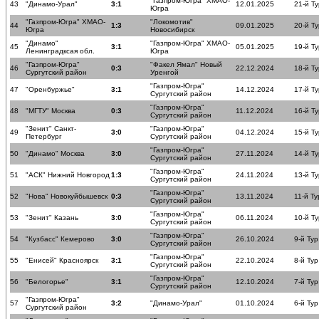
"Газпром-Югра" ХМАО-
43
"Динамо-Урал"
3:1
12.01.2025
21-й Ту
Югра
"Газпром-Югра" ХМАО-
"Локомотив"
44
1:3
09.01.2025
20-й Ту
Югра
Новосибирск
"Динамо"
"Газпром-Югра" ХМАО-
45
3:1
05.01.2025
19-й Ту
Ленинградксая обл.
Югра
"Газпром-Югра"
"Факел Ямал" Новый
46
0:3
22.12.2024
18-й Ту
Сургутский район
Уренгой
"Газпром-Югра"
47
"Оренбуржье"
3:1
14.12.2024
17-й Ту
Сургутский район
"Газпром-Югра"
48
"МГТУ" Москва
0:3
11.12.2024
16-й Ту
Сургутский район
"Зенит" Санкт-
"Газпром-Югра"
49
3:0
04.12.2024
15-й Ту
Петербург
Сургутский район
"Газпром-Югра"
50
"Динамо" Москва
3:0
27.11.2024
14-й Ту
Сургутский район
"Газпром-Югра"
51
"АСК" Нижний Новгород
1:3
24.11.2024
13-й Ту
Сургутский район
"Газпром-Югра"
52
"Нова" Новокуйбышевск
0:3
13.11.2024
11-й Ту
Сургутский район
"Газпром-Югра"
53
"Зенит" Казань
3:0
06.11.2024
10-й Ту
Сургутский район
"Газпром-Югра"
54
"Кузбасс" Кемерово
3:0
26.10.2024
9-й Тур
Сургутский район
"Газпром-Югра"
55
"Енисей" Красноярск
3:1
22.10.2024
8-й Тур
Сургутский район
"Газпром-Югра"
56
"Белогорье"
3:1
12.10.2024
7-й Тур
Сургутский район
"Газпром-Югра"
57
3:2
"Динамо-Урал"
01.10.2024
6-й Тур
Сургутский район