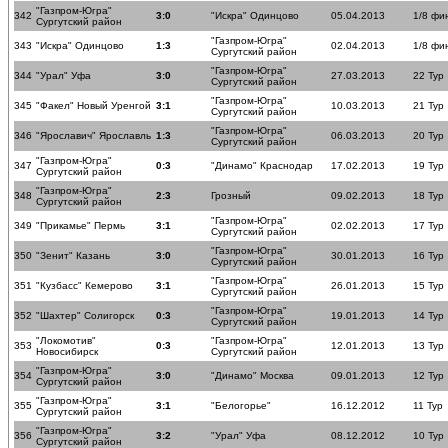
"Газпром-Югра"
342
3:0
"Искра" Одинцово
05.04.2013
1/8 фи
Сургутский район
"Газпром-Югра"
343
"Искра" Одинцово
1:3
02.04.2013
1/8 фи
Сургутский район
"Газпром-Югра"
344
"Урал" Уфа
3:0
27.03.2013
22 Тур
Сургутский район
"Газпром-Югра"
345
"Факел" Новый Уренгой
3:1
10.03.2013
21 Тур
Сургутский район
"Газпром-Югра"
346
"Ярославич" Ярославль
1:3
06.03.2013
20 Тур
Сургутский район
"Газпром-Югра"
347
0:3
"Динамо" Краснодар
17.02.2013
19 Тур
Сургутский район
"Газпром-Югра"
348
2:3
Грозный
09.02.2013
18 Тур
Сургутский район
"Газпром-Югра"
349
"Прикамье" Пермь
3:1
02.02.2013
17 Тур
Сургутский район
"Газпром-Югра"
350
"Зенит" Казань
3:0
30.01.2013
16 Тур
Сургутский район
"Газпром-Югра"
351
"Кузбасс" Кемерово
3:1
26.01.2013
15 Тур
Сургутский район
"Газпром-Югра"
352
"Шахтер" Солигорск
0:3
19.01.2013
14 Тур
Сургутский район
"Локомотив"
"Газпром-Югра"
353
0:3
12.01.2013
13 Тур
Новосибирск
Сургутский район
"Газпром-Югра"
354
3:0
"Динамо" Москва
09.01.2013
12 Тур
Сургутский район
"Газпром-Югра"
355
3:1
"Белогорье"
16.12.2012
11 Тур
Сургутский район
"Газпром-Югра"
356
3:2
"Урал" Уфа
08.12.2012
10 Тур
Сургутский район