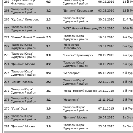
"Югра-Самотлор"
"Газпром-Югра"
267
0:3
06.02.2016
13-й Ту
Нижневартовск
Сургутский район
"Газпром-Югра"
268
3:2
"Динамо" Краснодар
03.02.2016
12-й Ту
Сургутский район
"Газпром-Югра"
269
"Кузбасс" Кемерово
2:3
30.01.2016
11-й Ту
Сургутский район
"Газпром-Югра"
270
3:0
"АСК" Нижний Новгород
23.01.2016
10-й Ту
Сургутский район
"Газпром-Югра"
271
"Факел" Новый Уренгой
2:3
16.01.2016
9-й Тур
Сургутский район
"Газпром-Югра"
"Локомотив"
272
3:1
13.01.2016
8-й Тур
Сургутский район
Новосибирск
"Газпром-Югра"
273
3:0
"Енисей" Красноярск
20.12.2015
7-й Тур
Сургутский район
"Газпром-Югра"
274
"Динамо" Москва
3:2
10.12.2015
6-й Тур
Сургутский район
"Газпром-Югра"
275
0:3
"Белогорье"
05.12.2015
5-й тур
Сургутский район
"Газпром-Югра"
276
"Зенит" Казань
2:3
22.11.2015
4-й Тур
Сургутский район
"Газпром-Югра"
277
3:1
"Нова" Новокуйбышевск
14.11.2015
3-й Тур
Сургутский район
"Газпром-Югра"
278
3:1
"Нефтяник"
11.11.2015
2-й Тур
Сургутский район
"Газпром-Югра"
279
"Урал" Уфа
3:0
07.11.2015
1-й Тур
Сургутский район
"Газпром-Югра"
280
2:3
"Динамо" Москва
26.04.2015
За 3-е
Сургутский район
"Газпром-Югра"
281
"Динамо" Москва
3:0
23.04.2015
За 3-е
Сургутский район