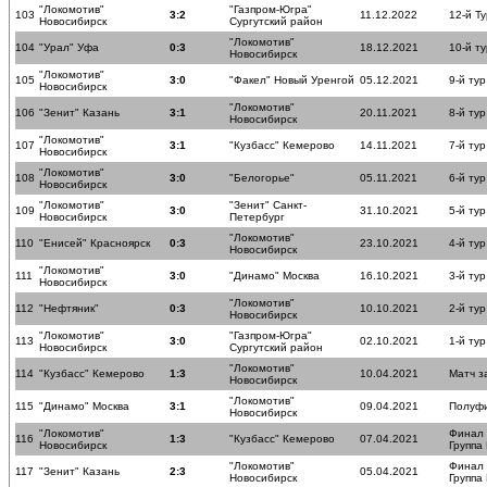
"Локомотив"
"Газпром-Югра"
103
3:2
11.12.2022
12-й Ту
Новосибирск
Сургутский район
"Локомотив"
104
"Урал" Уфа
0:3
18.12.2021
10-й ту
Новосибирск
"Локомотив"
105
3:0
"Факел" Новый Уренгой
05.12.2021
9-й тур
Новосибирск
"Локомотив"
106
"Зенит" Казань
3:1
20.11.2021
8-й тур
Новосибирск
"Локомотив"
107
3:1
"Кузбасс" Кемерово
14.11.2021
7-й тур
Новосибирск
"Локомотив"
108
3:0
"Белогорье"
05.11.2021
6-й тур
Новосибирск
"Локомотив"
"Зенит" Санкт-
109
3:0
31.10.2021
5-й тур
Новосибирск
Петербург
"Локомотив"
110
"Енисей" Красноярск
0:3
23.10.2021
4-й тур
Новосибирск
"Локомотив"
111
3:0
"Динамо" Москва
16.10.2021
3-й тур
Новосибирск
"Локомотив"
112
"Нефтяник"
0:3
10.10.2021
2-й тур
Новосибирск
"Локомотив"
"Газпром-Югра"
113
3:0
02.10.2021
1-й тур
Новосибирск
Сургутский район
"Локомотив"
114
"Кузбасс" Кемерово
1:3
10.04.2021
Матч з
Новосибирск
"Локомотив"
115
"Динамо" Москва
3:1
09.04.2021
Полуф
Новосибирск
"Локомотив"
Финал
116
1:3
"Кузбасс" Кемерово
07.04.2021
Новосибирск
Группа
"Локомотив"
Финал
117
"Зенит" Казань
2:3
05.04.2021
Новосибирск
Группа