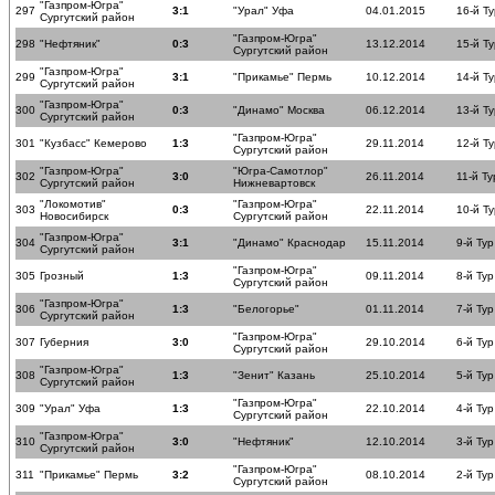
"Газпром-Югра"
297
3:1
"Урал" Уфа
04.01.2015
16-й Ту
Сургутский район
"Газпром-Югра"
298
"Нефтяник"
0:3
13.12.2014
15-й Ту
Сургутский район
"Газпром-Югра"
299
3:1
"Прикамье" Пермь
10.12.2014
14-й Ту
Сургутский район
"Газпром-Югра"
300
0:3
"Динамо" Москва
06.12.2014
13-й Ту
Сургутский район
"Газпром-Югра"
301
"Кузбасс" Кемерово
1:3
29.11.2014
12-й Ту
Сургутский район
"Газпром-Югра"
"Югра-Самотлор"
302
3:0
26.11.2014
11-й Ту
Сургутский район
Нижневартовск
"Локомотив"
"Газпром-Югра"
303
0:3
22.11.2014
10-й Ту
Новосибирск
Сургутский район
"Газпром-Югра"
304
3:1
"Динамо" Краснодар
15.11.2014
9-й Тур
Сургутский район
"Газпром-Югра"
305
Грозный
1:3
09.11.2014
8-й Тур
Сургутский район
"Газпром-Югра"
306
1:3
"Белогорье"
01.11.2014
7-й Тур
Сургутский район
"Газпром-Югра"
307
Губерния
3:0
29.10.2014
6-й Тур
Сургутский район
"Газпром-Югра"
308
1:3
"Зенит" Казань
25.10.2014
5-й Тур
Сургутский район
"Газпром-Югра"
309
"Урал" Уфа
1:3
22.10.2014
4-й Тур
Сургутский район
"Газпром-Югра"
310
3:0
"Нефтяник"
12.10.2014
3-й Тур
Сургутский район
"Газпром-Югра"
311
"Прикамье" Пермь
3:2
08.10.2014
2-й Тур
Сургутский район