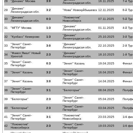
28
"Динамо" Москва
3:0
16.11.2025
7-й Тур
Ленинградксая обл.
"Динамо"
29
3:2
"Нова" Новокуйбышевск
12.11.2025
6-й Тур
Ленинградксая обл.
"Динамо"
"Локомотив"
30
0:3
07.11.2025
5-й Тур
Ленинградксая обл.
Новосибирск
"Динамо"
31
"МГТУ" Москва
1:3
01.11.2025
4-й Тур
Ленинградксая обл.
"Динамо"
32
"Кузбасс" Кемерово
1:3
25.10.2025
3-й Тур
Ленинградксая обл.
"Зенит" Санкт-
"Динамо"
33
3:0
22.10.2025
2-й Тур
Петербург
Ленинградксая обл.
"Факел Ямал" Новый
"Динамо"
34
2:3
18.10.2025
1-й Тур
Уренгой
Ленинградксая обл.
"Зенит" Санкт-
35
0:3
"Зенит" Казань
19.04.2025
Финал
Петербург
"Зенит" Санкт-
36
"Зенит" Казань
3:2
16.04.2025
Финал
Петербург
"Зенит" Санкт-
37
"Зенит" Казань
3:0
14.04.2025
Финал
Петербург
"Зенит" Санкт-
38
3:1
"Белогорье"
08.04.2025
Полуф
Петербург
"Зенит" Санкт-
39
"Белогорье"
2:3
05.04.2025
Полуф
Петербург
"Зенит" Санкт-
40
"Белогорье"
2:3
03.04.2025
Полуф
Петербург
"Зенит" Санкт-
"Локомотив"
41
3:1
23.03.2025
1/4 фи
Петербург
Новосибирск
"Локомотив"
"Зенит" Санкт-
42
2:3
19.03.2025
1/4 фи
Новосибирск
Петербург