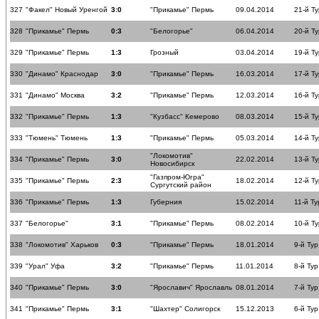
327
"Факел" Новый Уренгой
3:0
"Прикамье" Пермь
09.04.2014
21-й Ту
328
"Прикамье" Пермь
0:3
"Белогорье"
06.04.2014
20-й Ту
329
"Прикамье" Пермь
1:3
Грозный
03.04.2014
19-й Ту
330
"Динамо" Краснодар
3:0
"Прикамье" Пермь
16.03.2014
17-й Ту
331
"Динамо" Москва
3:2
"Прикамье" Пермь
12.03.2014
16-й Ту
332
"Прикамье" Пермь
1:3
"Кузбасс" Кемерово
08.03.2014
15-й Ту
333
"Тюмень" Тюмень
1:3
"Прикамье" Пермь
05.03.2014
14-й Ту
"Локомотив"
334
"Прикамье" Пермь
3:0
22.02.2014
13-й Ту
Новосибирск
"Газпром-Югра"
335
"Прикамье" Пермь
2:3
18.02.2014
12-й Ту
Сургутский район
336
"Прикамье" Пермь
1:3
Губерния
15.02.2014
11-й Ту
337
"Белогорье"
3:1
"Прикамье" Пермь
08.02.2014
10-й Ту
338
"Локомотив" Харьков
0:3
"Прикамье" Пермь
18.01.2014
9-й Тур
339
"Урал" Уфа
3:2
"Прикамье" Пермь
11.01.2014
8-й Тур
340
"Прикамье" Пермь
3:0
"Ярославич" Ярославль
08.01.2014
7-й Тур
341
"Прикамье" Пермь
3:1
"Шахтер" Солигорск
15.12.2013
6-й Тур