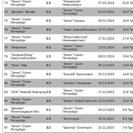
"Зенит" Санкт-
"Локомотив"
73
2:3
07.02.2024
21-й Ту
Петербург
Новосибирск
"Зенит" Санкт-
74
"Динамо" Москва
0:3
04.02.2024
20-й Ту
Петербург
"Зенит" Санкт-
75
2:3
"Зенит" Казань
28.01.2024
19-й Ту
Петербург
"Зенит" Санкт-
76
3:0
"Нова" Новокуйбышевск
22.01.2024
18-й Ту
Петербург
"Зенит" Санкт-
"Югра-Самотлор"
77
3:1
17.01.2024
17-й Ту
Петербург
Нижневартовск
"Зенит" Санкт-
78
"Нефтяник"
0:3
12.01.2024
16-й Ту
Петербург
"Газпром-Югра"
"Зенит" Санкт-
79
1:3
08.01.2024
15-й Ту
Сургутский район
Петербург
"Зенит" Санкт-
80
"Урал" Уфа
3:1
28.12.2023
13-й Ту
Петербург
"Зенит" Санкт-
81
3:2
"Енисей" Красноярск
23.12.2023
14-й Ту
Петербург
"Зенит" Санкт-
82
2:3
"Кузбасс" Кемерово
20.12.2023
12-й Ту
Петербург
"Зенит" Санкт-
83
"АСК" Нижний Новгород
1:3
17.12.2023
11-й Ту
Петербург
"Зенит" Санкт-
84
3:0
"Факел" Новый Уренгой
13.12.2023
10-й Ту
Петербург
"Динамо"
"Зенит" Санкт-
85
3:1
09.12.2023
9-й Тур
Ленинградксая обл.
Петербург
"Зенит" Санкт-
86
1:3
"Белогорье"
29.11.2023
8-й Тур
Петербург
"Зенит" Санкт-
87
3:2
"Шахтер" Солигорск
22.11.2023
7-й Тур
Петербург