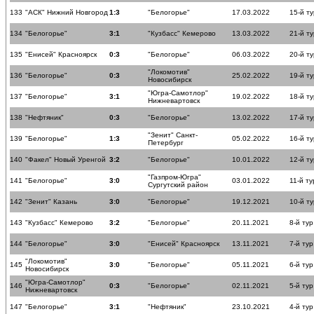
133
"АСК" Нижний Новгород
1:3
"Белогорье"
17.03.2022
15-й ту
134
"Белогорье"
3:1
"Кузбасс" Кемерово
13.03.2022
21-й ту
135
"Енисей" Красноярск
0:3
"Белогорье"
06.03.2022
20-й ту
"Локомотив"
136
"Белогорье"
0:3
25.02.2022
19-й ту
Новосибирск
"Югра-Самотлор"
137
"Белогорье"
3:1
19.02.2022
18-й ту
Нижневартовск
138
"Нефтяник"
0:3
"Белогорье"
13.02.2022
17-й ту
"Зенит" Санкт-
139
"Белогорье"
1:3
05.02.2022
16-й ту
Петербург
140
"Факел" Новый Уренгой
3:2
"Белогорье"
10.01.2022
12-й ту
"Газпром-Югра"
141
"Белогорье"
3:0
03.01.2022
11-й ту
Сургутский район
142
"Зенит" Казань
3:0
"Белогорье"
19.12.2021
10-й ту
143
"Кузбасс" Кемерово
3:2
"Белогорье"
20.11.2021
8-й тур
144
"Белогорье"
3:0
"Енисей" Красноярск
13.11.2021
7-й тур
"Локомотив"
145
3:0
"Белогорье"
05.11.2021
6-й тур
Новосибирск
"Югра-Самотлор"
146
0:3
"Белогорье"
02.11.2021
5-й тур
Нижневартовск
147
"Белогорье"
3:1
"Нефтяник"
23.10.2021
4-й тур