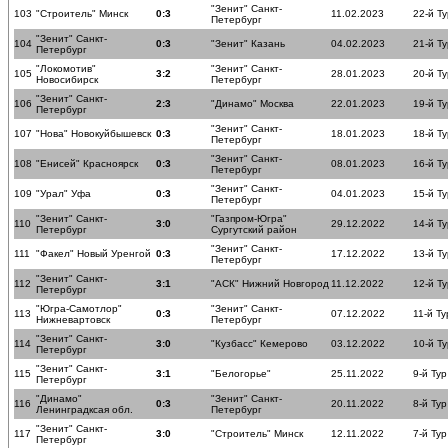
"Зенит" Санкт-
103
"Строитель" Минск
0:3
11.02.2023
22-й Ту
Петербург
"Зенит" Санкт-
104
0:3
"Зенит" Казань
04.02.2023
21-й Ту
Петербург
"Локомотив"
"Зенит" Санкт-
105
3:2
28.01.2023
20-й Ту
Новосибирск
Петербург
"Зенит" Санкт-
106
2:3
"Динамо" Москва
22.01.2023
19-й Ту
Петербург
"Зенит" Санкт-
107
"Нова" Новокуйбышевск
0:3
18.01.2023
18-й Ту
Петербург
"Зенит" Санкт-
108
"Енисей" Красноярск
0:3
08.01.2023
16-й Ту
Петербург
"Зенит" Санкт-
109
"Урал" Уфа
0:3
04.01.2023
15-й Ту
Петербург
"Зенит" Санкт-
"Газпром-Югра"
110
3:0
29.12.2022
14-й Ту
Петербург
Сургутский район
"Зенит" Санкт-
111
"Факел" Новый Уренгой
0:3
17.12.2022
13-й Ту
Петербург
"Зенит" Санкт-
112
3:1
"АСК" Нижний Новгород
11.12.2022
12-й Ту
Петербург
"Югра-Самотлор"
"Зенит" Санкт-
113
0:3
07.12.2022
11-й Ту
Нижневартовск
Петербург
"Зенит" Санкт-
114
3:0
"Кузбасс" Кемерово
03.12.2022
10-й Ту
Петербург
"Зенит" Санкт-
115
3:1
"Белогорье"
25.11.2022
9-й Тур
Петербург
"Динамо"
"Зенит" Санкт-
116
0:3
20.11.2022
8-й Тур
Ленинградксая обл.
Петербург
"Зенит" Санкт-
117
3:0
"Строитель" Минск
12.11.2022
7-й Тур
Петербург