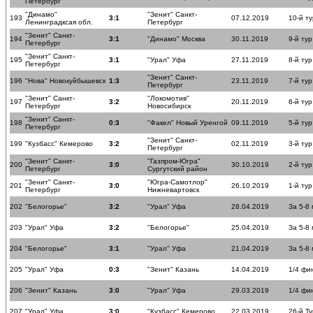
Петербург
"Динамо"
"Зенит" Санкт-
193
3:1
07.12.2019
10-й ту
Ленинградксая обл.
Петербург
"Зенит" Санкт-
194
3:1
"Динамо" Москва
30.11.2019
9-й тур
Петербург
"Зенит" Санкт-
195
3:1
"Урал" Уфа
27.11.2019
8-й тур
Петербург
"Зенит" Санкт-
196
"Нова" Новокуйбышевск
1:3
23.11.2019
7-й тур
Петербург
"Зенит" Санкт-
"Локомотив"
197
3:2
20.11.2019
6-й тур
Петербург
Новосибирск
"Зенит" Санкт-
198
0:3
"Факел" Новый Уренгой
09.11.2019
5-й тур
Петербург
"Зенит" Санкт-
199
"Кузбасс" Кемерово
3:2
02.11.2019
3-й тур
Петербург
"Зенит" Санкт-
"Газпром-Югра"
200
3:0
30.10.2019
2-й тур
Петербург
Сургутский район
"Зенит" Санкт-
"Югра-Самотлор"
201
3:0
26.10.2019
1-й тур
Петербург
Нижневартовск
202
"Белогорье"
3:2
"Урал" Уфа
28.04.2019
За 5-8
203
"Урал" Уфа
3:2
"Белогорье"
25.04.2019
За 5-8
204
"Белогорье"
3:1
"Урал" Уфа
21.04.2019
За 5-8
205
"Урал" Уфа
0:3
"Зенит" Казань
14.04.2019
1/4 фи
206
"Зенит" Казань
3:0
"Урал" Уфа
29.03.2019
1/4 фи
207
"Урал" Уфа
3:0
"Кузбасс" Кемерово
22.03.2019
26-й Ту