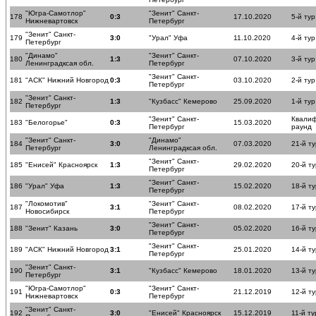
"Югра-Самотлор"
"Зенит" Санкт-
178
0:3
17.10.2020
5-й тур
Нижневартовск
Петербург
"Зенит" Санкт-
179
3:0
"Урал" Уфа
11.10.2020
4-й тур
Петербург
"Динамо"
"Зенит" Санкт-
180
1:3
07.10.2020
3-й тур
Ленинградксая обл.
Петербург
"Зенит" Санкт-
181
"АСК" Нижний Новгород
0:3
03.10.2020
2-й тур
Петербург
"Зенит" Санкт-
182
1:3
"Кузбасс" Кемерово
25.09.2020
1-й тур
Петербург
"Зенит" Санкт-
Квали
183
"Белогорье"
0:3
15.03.2020
Петербург
раунд
"Зенит" Санкт-
"Динамо"
184
3:0
07.03.2020
21-й ту
Петербург
Ленинградксая обл.
"Зенит" Санкт-
185
"Енисей" Красноярск
1:3
29.02.2020
20-й ту
Петербург
"Зенит" Санкт-
186
"Урал" Уфа
1:3
15.02.2020
18-й ту
Петербург
"Локомотив"
"Зенит" Санкт-
187
3:1
08.02.2020
17-й ту
Новосибирск
Петербург
"Зенит" Санкт-
188
"Зенит" Казань
3:0
05.02.2020
16-й ту
Петербург
"Зенит" Санкт-
189
"АСК" Нижний Новгород
3:1
25.01.2020
14-й ту
Петербург
"Зенит" Санкт-
190
3:1
"Кузбасс" Кемерово
18.01.2020
13-й ту
Петербург
"Югра-Самотлор"
"Зенит" Санкт-
191
0:3
21.12.2019
12-й ту
Нижневартовск
Петербург
"Зенит" Санкт-
192
3:0
"Енисей" Красноярск
15.12.2019
11-й ту