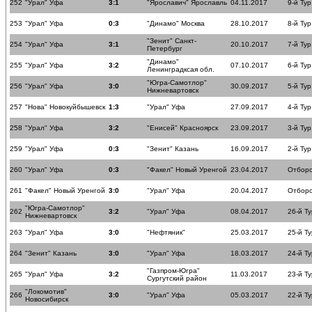
252
"Урал" Уфа
3:1
"Ярославич" Ярославль
04.11.2017
9-й Тур
253
"Урал" Уфа
0:3
"Динамо" Москва
28.10.2017
8-й Тур
"Зенит" Санкт-
254
"Урал" Уфа
3:1
20.10.2017
7-й Тур
Петербург
"Динамо"
255
"Урал" Уфа
3:2
07.10.2017
6-й Тур
Ленинградксая обл.
"Югра-Самотлор"
256
"Урал" Уфа
3:0
30.09.2017
5-й Тур
Нижневартовск
257
"Нова" Новокуйбышевск
1:3
"Урал" Уфа
27.09.2017
4-й Тур
258
"Урал" Уфа
3:2
"Енисей" Красноярск
23.09.2017
3-й Тур
259
"Урал" Уфа
0:3
"Зенит" Казань
16.09.2017
2-й Тур
260
"Урал" Уфа
0:3
"Факел" Новый Уренгой
23.04.2017
Отборо
261
"Факел" Новый Уренгой
3:0
"Урал" Уфа
20.04.2017
Отборо
"Югра-Самотлор"
262
3:2
"Урал" Уфа
08.04.2017
26-й Ту
Нижневартовск
263
"Урал" Уфа
3:0
"Нефтяник"
25.03.2017
25-й Ту
264
"Зенит" Казань
3:0
"Урал" Уфа
18.03.2017
24-й Ту
"Газпром-Югра"
265
"Урал" Уфа
3:2
11.03.2017
23-й Ту
Сургутский район
"Локомотив"
266
3:0
"Урал" Уфа
05.03.2017
22-й Ту
Новосибирск