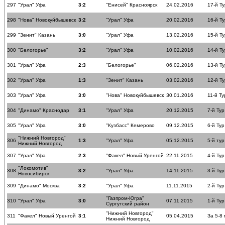
297
"Урал" Уфа
3:2
"Енисей" Красноярск
24.02.2016
17-й Ту
298
"Нова" Новокуйбышевск
3:2
"Урал" Уфа
20.02.2016
16-й Ту
299
"Зенит" Казань
3:0
"Урал" Уфа
13.02.2016
15-й Ту
300
"Белогорье"
3:2
"Урал" Уфа
10.02.2016
14-й Ту
301
"Урал" Уфа
2:3
"Белогорье"
06.02.2016
13-й Ту
302
"Урал" Уфа
1:3
"Зенит" Казань
03.02.2016
12-й Ту
303
"Урал" Уфа
3:0
"Нова" Новокуйбышевск
30.01.2016
11-й Ту
304
"Динамо" Краснодар
3:1
"Урал" Уфа
20.12.2015
7-й Тур
305
"Урал" Уфа
3:0
"Кузбасс" Кемерово
09.12.2015
6-й Тур
"Нижний Новгород"
306
1:3
"Урал" Уфа
05.12.2015
5-й тур
Нижний Новгород
307
"Урал" Уфа
2:3
"Факел" Новый Уренгой
22.11.2015
4-й Тур
"Локомотив"
308
3:2
"Урал" Уфа
14.11.2015
3-й Тур
Новосибирск
309
"Динамо" Москва
3:2
"Урал" Уфа
11.11.2015
2-й Тур
"Газпром-Югра"
310
"Урал" Уфа
3:0
07.11.2015
1-й Тур
Сургутский район
"Нижний Новгород"
311
"Факел" Новый Уренгой
3:1
05.04.2015
За 5-8
Нижний Новгород