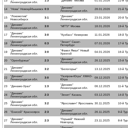
13
1:3
"Динамо" Москва
01.02.2026
22-й Ту
Ленинградксая обл.
"Динамо"
14
"Нова" Новокуйбышевск
0:3
28.01.2026
21-й Ту
Ленинградксая обл.
"Локомотив"
"Динамо"
15
3:1
23.01.2026
20-й Ту
Новосибирск
Ленинградксая обл.
"Динамо"
16
3:0
"МГТУ" Москва
18.01.2026
19-й Ту
Ленинградксая обл.
"Динамо"
17
3:0
"Кузбасс" Кемерово
11.01.2026
18-й Ту
Ленинградксая обл.
"Динамо"
"Зенит" Санкт-
18
0:3
07.01.2026
17-й Ту
Ленинградксая обл.
Петербург
"Динамо"
"Факел Ямал" Новый
19
3:0
04.01.2026
16-й Ту
Ленинградксая обл.
Уренгой
"Динамо"
20
"Оренбуржье"
2:3
26.12.2025
15-й Ту
Ленинградксая обл.
"Динамо"
21
3:2
"Белогорье"
13.12.2025
13-й Ту
Ленинградксая обл.
"Динамо"
"Газпром-Югра" ХМАО-
22
3:0
09.12.2025
12-й Ту
Ленинградксая обл.
Югра
"Динамо"
23
"Динамо-Урал"
1:3
06.12.2025
11-й Ту
Ленинградксая обл.
"Динамо"
24
2:3
"Зенит" Казань
03.12.2025
14-й Ту
Ленинградксая обл.
"Динамо"
25
3:2
"Ярославич" Ярославль
30.11.2025
10-й Ту
Ленинградксая обл.
"Динамо"
26
"Енисей" Красноярск
2:3
26.11.2025
9-й Тур
Ленинградксая обл.
"Динамо"
"Горький" Нижний
27
2:3
23.11.2025
8-й Тур
Ленинградксая обл.
Новгород
"Динамо"