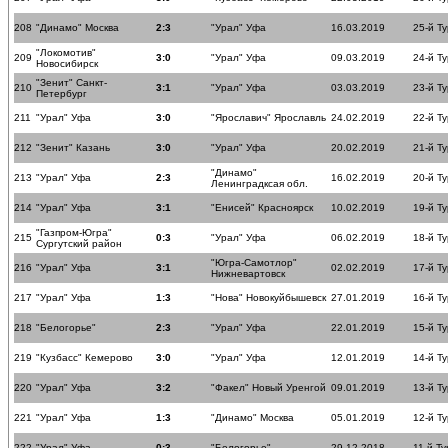
208
"Динамо" Москва
2:3
"Урал" Уфа
16.03.2019
25-й Ту
"Локомотив"
209
3:0
"Урал" Уфа
09.03.2019
24-й Ту
Новосибирск
"Зенит" Санкт-
210
3:1
"Урал" Уфа
03.03.2019
23-й Ту
Петербург
211
"Урал" Уфа
3:0
"Ярославич" Ярославль
24.02.2019
22-й Ту
212
"Зенит" Казань
3:0
"Урал" Уфа
20.02.2019
21-й Ту
"Динамо"
213
"Урал" Уфа
2:3
16.02.2019
20-й Ту
Ленинградксая обл.
214
"Урал" Уфа
3:1
"Енисей" Красноярск
10.02.2019
19-й Ту
"Газпром-Югра"
215
0:3
"Урал" Уфа
06.02.2019
18-й Ту
Сургутский район
"Югра-Самотлор"
216
"Урал" Уфа
3:1
02.02.2019
17-й Ту
Нижневартовск
217
"Урал" Уфа
1:3
"Нова" Новокуйбышевск
27.01.2019
16-й Ту
218
"Белогорье"
2:3
"Урал" Уфа
22.01.2019
15-й Ту
219
"Кузбасс" Кемерово
3:0
"Урал" Уфа
12.01.2019
14-й Ту
220
"Урал" Уфа
3:2
"Факел" Новый Уренгой
09.01.2019
13-й Ту
221
"Урал" Уфа
1:3
"Динамо" Москва
05.01.2019
12-й Ту
222
"Урал" Уфа
0:3
"Белогорье"
29.12.2018
11-й Ту