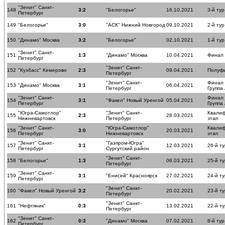
"Зенит" Санкт-
148
3:2
"Белогорье"
16.10.2021
3-й тур
Петербург
149
"Белогорье"
3:0
"АСК" Нижний Новгород
09.10.2021
2-й тур
150
"Динамо" Москва
3:2
"Белогорье"
02.10.2021
1-й тур
"Зенит" Санкт-
151
1:3
"Динамо" Москва
10.04.2021
Финал
Петербург
"Зенит" Санкт-
152
"Кузбасс" Кемерово
2:3
09.04.2021
Полуф
Петербург
"Зенит" Санкт-
Финал
153
"Динамо" Москва
3:1
06.04.2021
Петербург
Группа
"Зенит" Санкт-
Финал
154
3:1
"Факел" Новый Уренгой
05.04.2021
Петербург
Группа
"Югра-Самотлор"
"Зенит" Санкт-
Квали
155
2:3
28.03.2021
Нижневартовск
Петербург
этап
"Зенит" Санкт-
"Югра-Самотлор"
Квали
156
3:0
20.03.2021
Петербург
Нижневартовск
этап
"Зенит" Санкт-
"Газпром-Югра"
157
3:1
12.03.2021
26-й ту
Петербург
Сургутский район
"Зенит" Санкт-
158
"Белогорье"
1:3
06.03.2021
25-й ту
Петербург
"Зенит" Санкт-
159
3:1
"Енисей" Красноярск
27.02.2021
24-й ту
Петербург
"Зенит" Санкт-
160
"Факел" Новый Уренгой
3:2
20.02.2021
23-й ту
Петербург
"Зенит" Санкт-
161
"Нефтяник"
0:3
13.02.2021
22-й ту
Петербург
"Зенит" Санкт-
162
0:3
"Динамо" Москва
07.02.2021
8-й тур
Петербург