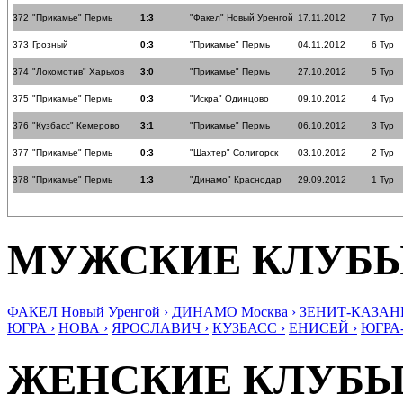
372
"Прикамье" Пермь
1:3
"Факел" Новый Уренгой
17.11.2012
7 Тур
373
Грозный
0:3
"Прикамье" Пермь
04.11.2012
6 Тур
374
"Локомотив" Харьков
3:0
"Прикамье" Пермь
27.10.2012
5 Тур
375
"Прикамье" Пермь
0:3
"Искра" Одинцово
09.10.2012
4 Тур
376
"Кузбасс" Кемерово
3:1
"Прикамье" Пермь
06.10.2012
3 Тур
377
"Прикамье" Пермь
0:3
"Шахтер" Солигорск
03.10.2012
2 Тур
378
"Прикамье" Пермь
1:3
"Динамо" Краснодар
29.09.2012
1 Тур
МУЖСКИЕ КЛУБ
ФАКЕЛ Новый Уренгой ›
ДИНАМО Москва ›
ЗЕНИТ-КАЗАНЬ
ЮГРА ›
НОВА ›
ЯРОСЛАВИЧ ›
КУЗБАСС ›
ЕНИСЕЙ ›
ЮГРА
ЖЕНСКИЕ КЛУБ