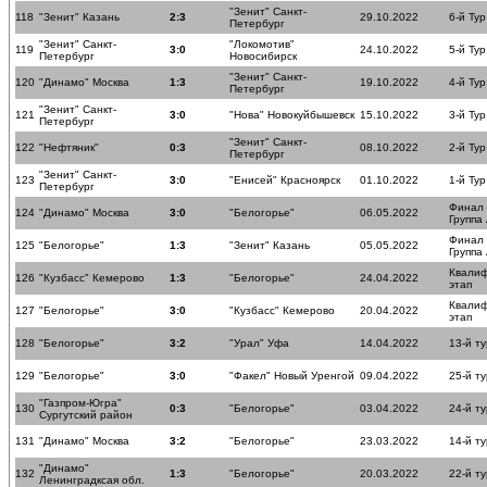
"Зенит" Санкт-
118
"Зенит" Казань
2:3
29.10.2022
6-й Тур
Петербург
"Зенит" Санкт-
"Локомотив"
119
3:0
24.10.2022
5-й Тур
Петербург
Новосибирск
"Зенит" Санкт-
120
"Динамо" Москва
1:3
19.10.2022
4-й Тур
Петербург
"Зенит" Санкт-
121
3:0
"Нова" Новокуйбышевск
15.10.2022
3-й Тур
Петербург
"Зенит" Санкт-
122
"Нефтяник"
0:3
08.10.2022
2-й Тур
Петербург
"Зенит" Санкт-
123
3:0
"Енисей" Красноярск
01.10.2022
1-й Тур
Петербург
Финал
124
"Динамо" Москва
3:0
"Белогорье"
06.05.2022
Группа
Финал
125
"Белогорье"
1:3
"Зенит" Казань
05.05.2022
Группа
Квали
126
"Кузбасс" Кемерово
1:3
"Белогорье"
24.04.2022
этап
Квали
127
"Белогорье"
3:0
"Кузбасс" Кемерово
20.04.2022
этап
128
"Белогорье"
3:2
"Урал" Уфа
14.04.2022
13-й ту
129
"Белогорье"
3:0
"Факел" Новый Уренгой
09.04.2022
25-й ту
"Газпром-Югра"
130
0:3
"Белогорье"
03.04.2022
24-й ту
Сургутский район
131
"Динамо" Москва
3:2
"Белогорье"
23.03.2022
14-й ту
"Динамо"
132
1:3
"Белогорье"
20.03.2022
22-й ту
Ленинградксая обл.