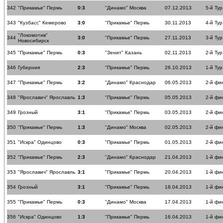
342
"Прикамье" Пермь
0:3
"Динамо" Москва
07.12.2013
5-й Тур
343
"Кузбасс" Кемерово
3:0
"Прикамье" Пермь
30.11.2013
4-й Тур
"Локомотив"
344
3:0
"Прикамье" Пермь
27.11.2013
3-й Тур
Новосибирск
345
"Прикамье" Пермь
0:3
"Зенит" Казань
02.11.2013
2-й Тур
346
Губерния
2:3
"Прикамье" Пермь
26.10.2013
1-й Тур
347
"Прикамье" Пермь
3:2
"Динамо" Краснодар
06.05.2013
2-й фи
348
"Ярославич" Ярославль
1:3
"Прикамье" Пермь
05.05.2013
2-й фи
349
Грозный
3:1
"Прикамье" Пермь
03.05.2013
2-й фи
350
"Прикамье" Пермь
1:3
"Динамо" Москва
02.05.2013
2-й фи
351
"Искра" Одинцово
0:3
"Прикамье" Пермь
01.05.2013
2-й фи
352
"Прикамье" Пермь
2:3
"Динамо" Краснодар
21.04.2013
1-й фи
353
"Ярославич" Ярославль
3:1
"Прикамье" Пермь
20.04.2013
1-й фи
354
Грозный
3:1
"Прикамье" Пермь
18.04.2013
1-й фи
355
"Прикамье" Пермь
0:3
"Динамо" Москва
17.04.2013
1-й фи
356
"Искра" Одинцово
1:3
"Прикамье" Пермь
16.04.2013
1-й фи