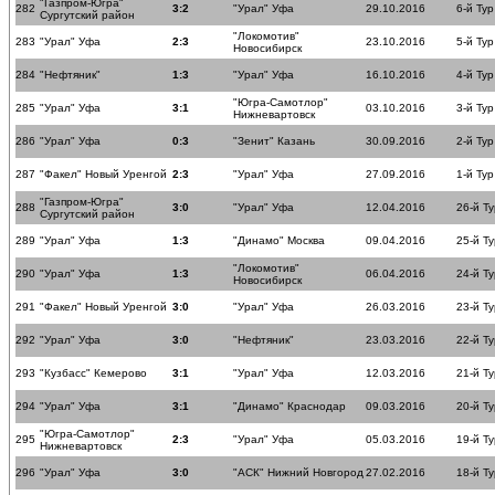
"Газпром-Югра"
282
3:2
"Урал" Уфа
29.10.2016
6-й Тур
Сургутский район
"Локомотив"
283
"Урал" Уфа
2:3
23.10.2016
5-й Тур
Новосибирск
284
"Нефтяник"
1:3
"Урал" Уфа
16.10.2016
4-й Тур
"Югра-Самотлор"
285
"Урал" Уфа
3:1
03.10.2016
3-й Тур
Нижневартовск
286
"Урал" Уфа
0:3
"Зенит" Казань
30.09.2016
2-й Тур
287
"Факел" Новый Уренгой
2:3
"Урал" Уфа
27.09.2016
1-й Тур
"Газпром-Югра"
288
3:0
"Урал" Уфа
12.04.2016
26-й Ту
Сургутский район
289
"Урал" Уфа
1:3
"Динамо" Москва
09.04.2016
25-й Ту
"Локомотив"
290
"Урал" Уфа
1:3
06.04.2016
24-й Ту
Новосибирск
291
"Факел" Новый Уренгой
3:0
"Урал" Уфа
26.03.2016
23-й Ту
292
"Урал" Уфа
3:0
"Нефтяник"
23.03.2016
22-й Ту
293
"Кузбасс" Кемерово
3:1
"Урал" Уфа
12.03.2016
21-й Ту
294
"Урал" Уфа
3:1
"Динамо" Краснодар
09.03.2016
20-й Ту
"Югра-Самотлор"
295
2:3
"Урал" Уфа
05.03.2016
19-й Ту
Нижневартовск
296
"Урал" Уфа
3:0
"АСК" Нижний Новгород
27.02.2016
18-й Ту