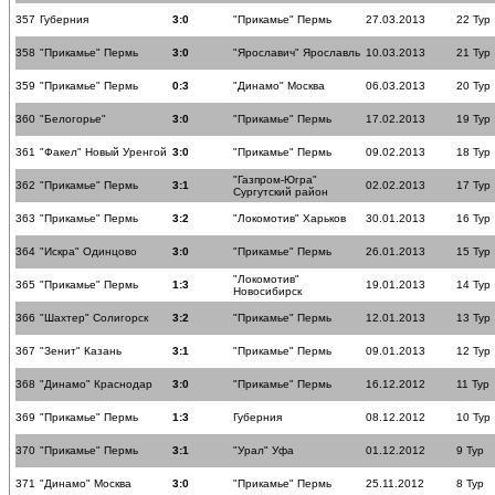
357
Губерния
3:0
"Прикамье" Пермь
27.03.2013
22 Тур
358
"Прикамье" Пермь
3:0
"Ярославич" Ярославль
10.03.2013
21 Тур
359
"Прикамье" Пермь
0:3
"Динамо" Москва
06.03.2013
20 Тур
360
"Белогорье"
3:0
"Прикамье" Пермь
17.02.2013
19 Тур
361
"Факел" Новый Уренгой
3:0
"Прикамье" Пермь
09.02.2013
18 Тур
"Газпром-Югра"
362
"Прикамье" Пермь
3:1
02.02.2013
17 Тур
Сургутский район
363
"Прикамье" Пермь
3:2
"Локомотив" Харьков
30.01.2013
16 Тур
364
"Искра" Одинцово
3:0
"Прикамье" Пермь
26.01.2013
15 Тур
"Локомотив"
365
"Прикамье" Пермь
1:3
19.01.2013
14 Тур
Новосибирск
366
"Шахтер" Солигорск
3:2
"Прикамье" Пермь
12.01.2013
13 Тур
367
"Зенит" Казань
3:1
"Прикамье" Пермь
09.01.2013
12 Тур
368
"Динамо" Краснодар
3:0
"Прикамье" Пермь
16.12.2012
11 Тур
369
"Прикамье" Пермь
1:3
Губерния
08.12.2012
10 Тур
370
"Прикамье" Пермь
3:1
"Урал" Уфа
01.12.2012
9 Тур
371
"Динамо" Москва
3:0
"Прикамье" Пермь
25.11.2012
8 Тур