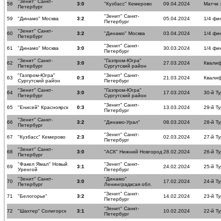
"Зенит" Санкт-
58
3:0
"Кузбасс" Кемерово
09.04.2024
Матчи 
Петербург
"Зенит" Санкт-
59
"Динамо" Москва
3:2
05.04.2024
1/4 фи
Петербург
"Зенит" Санкт-
60
3:2
"Динамо" Москва
03.04.2024
1/4 фи
Петербург
"Зенит" Санкт-
61
"Динамо" Москва
3:0
30.03.2024
1/4 фи
Петербург
"Зенит" Санкт-
"Газпром-Югра"
62
3:0
27.03.2024
Квалиф
Петербург
Сургутский район
"Газпром-Югра"
"Зенит" Санкт-
63
0:3
21.03.2024
Квалиф
Сургутский район
Петербург
"Зенит" Санкт-
"Газпром-Югра"
64
3:0
17.03.2024
30-й Ту
Петербург
Сургутский район
"Зенит" Санкт-
65
"Енисей" Красноярск
0:3
13.03.2024
29-й Ту
Петербург
"Зенит" Санкт-
66
3:2
"Динамо-Урал"
08.03.2024
28-й Ту
Петербург
"Зенит" Санкт-
67
"Кузбасс" Кемерово
2:3
02.03.2024
27-й Ту
Петербург
"Зенит" Санкт-
68
3:0
"АСК" Нижний Новгород
28.02.2024
26-й Ту
Петербург
"Факел Ямал" Новый
"Зенит" Санкт-
69
3:1
24.02.2024
25-й Ту
Уренгой
Петербург
"Зенит" Санкт-
"Динамо"
70
3:0
17.02.2024
24-й Ту
Петербург
Ленинградксая обл.
"Зенит" Санкт-
71
"Белогорье"
3:2
14.02.2024
23-й Ту
Петербург
"Зенит" Санкт-
72
"Шахтер" Солигорск
3:1
10.02.2024
22-й Ту
Петербург