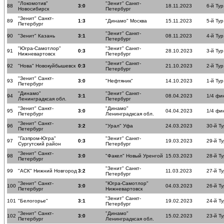
"Локомотив"
"Зенит" Санкт-
88
3:0
18.11.2023
6-й Тур
Новосибирск
Петербург
"Зенит" Санкт-
89
1:3
"Динамо" Москва
15.11.2023
5-й Тур
Петербург
"Зенит" Санкт-
90
"Зенит" Казань
3:1
08.11.2023
4-й Тур
Петербург
"Югра-Самотлор"
"Зенит" Санкт-
91
0:3
28.10.2023
3-й Тур
Нижневартовск
Петербург
"Зенит" Санкт-
92
"Нова" Новокуйбышевск
0:3
21.10.2023
2-й Тур
Петербург
"Зенит" Санкт-
93
3:0
"Нефтяник"
14.10.2023
1-й Тур
Петербург
"Динамо"
"Зенит" Санкт-
94
3:1
08.04.2023
1/4 фи
Ленинградксая обл.
Петербург
"Зенит" Санкт-
"Динамо"
95
3:0
04.04.2023
1/4 фи
Петербург
Ленинградксая обл.
"Зенит" Санкт-
96
3:2
"Урал" Уфа
24.03.2023
30-й Ту
Петербург
"Газпром-Югра"
"Зенит" Санкт-
97
0:3
19.03.2023
29-й Ту
Сургутский район
Петербург
"Зенит" Санкт-
98
3:0
"Факел" Новый Уренгой
15.03.2023
28-й Ту
Петербург
"Зенит" Санкт-
99
"АСК" Нижний Новгород
3:2
11.03.2023
27-й Ту
Петербург
"Зенит" Санкт-
"Югра-Самотлор"
100
3:0
04.03.2023
26-й Ту
Петербург
Нижневартовск
"Зенит" Санкт-
101
"Белогорье"
3:1
19.02.2023
24-й Ту
Петербург
"Зенит" Санкт-
"Динамо"
102
3:0
15.02.2023
23-й Ту
Петербург
Ленинградксая обл.