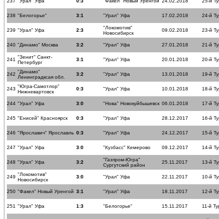
237
"Урал" Уфа
0:3
"Факел" Новый Уренгой
24.02.2018
25-й Ту
238
"Белогорье"
3:1
"Урал" Уфа
17.02.2018
24-й Ту
"Локомотив"
239
"Урал" Уфа
2:3
09.02.2018
23-й Ту
Новосибирск
240
"Динамо" Москва
3:2
"Урал" Уфа
27.01.2018
21-й Ту
"Зенит" Санкт-
241
3:1
"Урал" Уфа
20.01.2018
20-й Ту
Петербург
"Динамо"
242
3:2
"Урал" Уфа
13.01.2018
19-й Ту
Ленинградксая обл.
"Югра-Самотлор"
243
0:3
"Урал" Уфа
10.01.2018
18-й Ту
Нижневартовск
244
"Урал" Уфа
3:0
"Нова" Новокуйбышевск
06.01.2018
17-й Ту
245
"Енисей" Красноярск
0:3
"Урал" Уфа
28.12.2017
16-й Ту
246
"Ярославич" Ярославль
0:3
"Урал" Уфа
24.12.2017
15-й Ту
247
"Урал" Уфа
3:0
"Кузбасс" Кемерово
09.12.2017
14-й Ту
"Газпром-Югра"
248
"Урал" Уфа
3:2
25.11.2017
13-й Ту
Сургутский район
"Локомотив"
249
3:0
"Урал" Уфа
22.11.2017
10-й Ту
Новосибирск
250
"Факел" Новый Уренгой
3:1
"Урал" Уфа
18.11.2017
12-й Ту
251
"Урал" Уфа
1:3
"Белогорье"
15.11.2017
11-й Ту