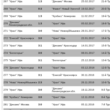
267
"Урал" Уфа
1:3
"Динамо" Москва
25.02.2017
21-й Ту
268
"Урал" Уфа
0:3
"Факел" Новый Уренгой
19.02.2017
20-й Ту
269
"Урал" Уфа
1:3
"Кузбасс" Кемерово
11.02.2017
19-й Ту
"Динамо"
270
1:3
"Урал" Уфа
05.02.2017
18-й Ту
Ленинградксая обл.
271
"Урал" Уфа
3:0
"Нова" Новокуйбышевск
28.01.2017
17-й Ту
272
"Енисей" Красноярск
3:0
"Урал" Уфа
22.01.2017
16-й Ту
273
"Урал" Уфа
3:1
"Динамо" Краснодар
14.01.2017
15-й Ту
274
"Белогорье"
3:0
"Урал" Уфа
08.01.2017
14-й Ту
275
"Урал" Уфа
3:1
"Белогорье"
25.12.2016
13-й Ту
276
"Динамо" Краснодар
0:3
"Урал" Уфа
03.12.2016
12-й Ту
277
"Урал" Уфа
3:1
"Енисей" Красноярск
30.11.2016
11-й Ту
278
"Нова" Новокуйбышевск
2:3
"Урал" Уфа
26.11.2016
10-й Ту
"Динамо"
279
"Урал" Уфа
3:0
19.11.2016
9-й Тур
Ленинградксая обл.
280
"Кузбасс" Кемерово
3:0
"Урал" Уфа
12.11.2016
8-й Тур
281
"Динамо" Москва
3:0
"Урал" Уфа
05.11.2016
7-й Тур