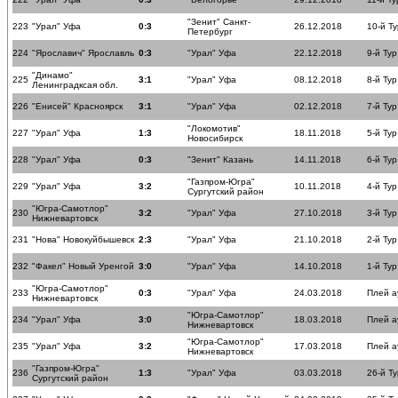
"Зенит" Санкт-
223
"Урал" Уфа
0:3
26.12.2018
10-й Ту
Петербург
224
"Ярославич" Ярославль
0:3
"Урал" Уфа
22.12.2018
9-й Тур
"Динамо"
225
3:1
"Урал" Уфа
08.12.2018
8-й Тур
Ленинградксая обл.
226
"Енисей" Красноярск
3:1
"Урал" Уфа
02.12.2018
7-й Тур
"Локомотив"
227
"Урал" Уфа
1:3
18.11.2018
5-й Тур
Новосибирск
228
"Урал" Уфа
0:3
"Зенит" Казань
14.11.2018
6-й Тур
"Газпром-Югра"
229
"Урал" Уфа
3:2
10.11.2018
4-й Тур
Сургутский район
"Югра-Самотлор"
230
3:2
"Урал" Уфа
27.10.2018
3-й Тур
Нижневартовск
231
"Нова" Новокуйбышевск
2:3
"Урал" Уфа
21.10.2018
2-й Тур
232
"Факел" Новый Уренгой
3:0
"Урал" Уфа
14.10.2018
1-й Тур
"Югра-Самотлор"
233
0:3
"Урал" Уфа
24.03.2018
Плей а
Нижневартовск
"Югра-Самотлор"
234
"Урал" Уфа
3:0
18.03.2018
Плей а
Нижневартовск
"Югра-Самотлор"
235
"Урал" Уфа
3:2
17.03.2018
Плей а
Нижневартовск
"Газпром-Югра"
236
1:3
"Урал" Уфа
03.03.2018
26-й Ту
Сургутский район