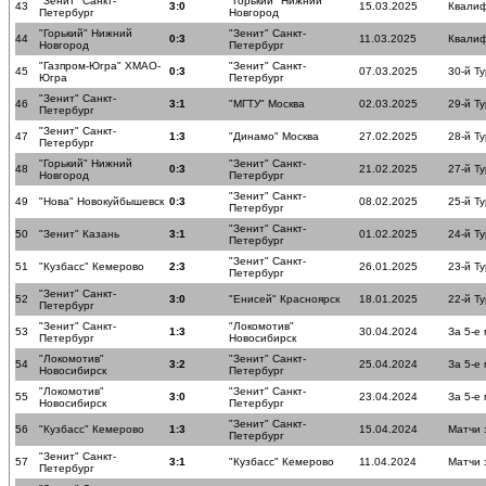
"Зенит" Санкт-
"Горький" Нижний
43
3:0
15.03.2025
Квалиф
Петербург
Новгород
"Горький" Нижний
"Зенит" Санкт-
44
0:3
11.03.2025
Квалиф
Новгород
Петербург
"Газпром-Югра" ХМАО-
"Зенит" Санкт-
45
0:3
07.03.2025
30-й Ту
Югра
Петербург
"Зенит" Санкт-
46
3:1
"МГТУ" Москва
02.03.2025
29-й Ту
Петербург
"Зенит" Санкт-
47
1:3
"Динамо" Москва
27.02.2025
28-й Ту
Петербург
"Горький" Нижний
"Зенит" Санкт-
48
0:3
21.02.2025
27-й Ту
Новгород
Петербург
"Зенит" Санкт-
49
"Нова" Новокуйбышевск
0:3
08.02.2025
25-й Ту
Петербург
"Зенит" Санкт-
50
"Зенит" Казань
3:1
01.02.2025
24-й Ту
Петербург
"Зенит" Санкт-
51
"Кузбасс" Кемерово
2:3
26.01.2025
23-й Ту
Петербург
"Зенит" Санкт-
52
3:0
"Енисей" Красноярск
18.01.2025
22-й Ту
Петербург
"Зенит" Санкт-
"Локомотив"
53
1:3
30.04.2024
За 5-е
Петербург
Новосибирск
"Локомотив"
"Зенит" Санкт-
54
3:2
25.04.2024
За 5-е
Новосибирск
Петербург
"Локомотив"
"Зенит" Санкт-
55
3:0
23.04.2024
За 5-е
Новосибирск
Петербург
"Зенит" Санкт-
56
"Кузбасс" Кемерово
1:3
15.04.2024
Матчи 
Петербург
"Зенит" Санкт-
57
3:1
"Кузбасс" Кемерово
11.04.2024
Матчи 
Петербург