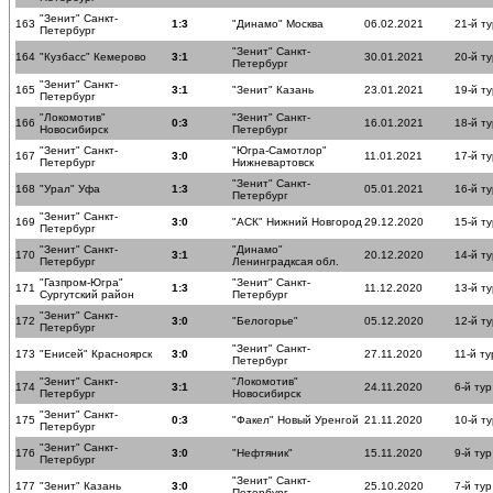
"Зенит" Санкт-
163
1:3
"Динамо" Москва
06.02.2021
21-й ту
Петербург
"Зенит" Санкт-
164
"Кузбасс" Кемерово
3:1
30.01.2021
20-й ту
Петербург
"Зенит" Санкт-
165
3:1
"Зенит" Казань
23.01.2021
19-й ту
Петербург
"Локомотив"
"Зенит" Санкт-
166
0:3
16.01.2021
18-й ту
Новосибирск
Петербург
"Зенит" Санкт-
"Югра-Самотлор"
167
3:0
11.01.2021
17-й ту
Петербург
Нижневартовск
"Зенит" Санкт-
168
"Урал" Уфа
1:3
05.01.2021
16-й ту
Петербург
"Зенит" Санкт-
169
3:0
"АСК" Нижний Новгород
29.12.2020
15-й ту
Петербург
"Зенит" Санкт-
"Динамо"
170
3:1
20.12.2020
14-й ту
Петербург
Ленинградксая обл.
"Газпром-Югра"
"Зенит" Санкт-
171
1:3
11.12.2020
13-й ту
Сургутский район
Петербург
"Зенит" Санкт-
172
3:0
"Белогорье"
05.12.2020
12-й ту
Петербург
"Зенит" Санкт-
173
"Енисей" Красноярск
3:0
27.11.2020
11-й ту
Петербург
"Зенит" Санкт-
"Локомотив"
174
3:1
24.11.2020
6-й тур
Петербург
Новосибирск
"Зенит" Санкт-
175
0:3
"Факел" Новый Уренгой
21.11.2020
10-й ту
Петербург
"Зенит" Санкт-
176
3:0
"Нефтяник"
15.11.2020
9-й тур
Петербург
"Зенит" Санкт-
177
"Зенит" Казань
3:0
25.10.2020
7-й тур
Петербург