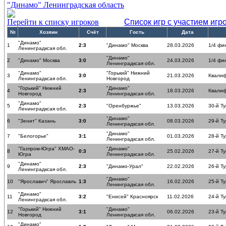
"Динамо" Ленинградская область
Перейти к списку игроков
Список игр с участием игр
№
Хозяин
Счёт
Гость
Дата
"Динамо"
1
2:3
"Динамо" Москва
28.03.2026
1/4 фи
Ленинградксая обл.
"Динамо"
2
"Динамо" Москва
3:0
24.03.2026
1/4 фи
Ленинградксая обл.
"Динамо"
"Горький" Нижний
3
3:0
21.03.2026
Квалиф
Ленинградксая обл.
Новгород
"Горький" Нижний
"Динамо"
4
2:3
18.03.2026
Квалиф
Новгород
Ленинградксая обл.
"Динамо"
5
2:3
"Оренбуржье"
13.03.2026
30-й Ту
Ленинградксая обл.
"Динамо"
6
"Зенит" Казань
3:0
08.03.2026
29-й Ту
Ленинградксая обл.
"Динамо"
7
"Белогорье"
3:1
01.03.2026
28-й Ту
Ленинградксая обл.
"Газпром-Югра" ХМАО-
"Динамо"
8
0:3
25.02.2026
27-й Ту
Югра
Ленинградксая обл.
"Динамо"
9
2:3
"Динамо-Урал"
22.02.2026
26-й Ту
Ленинградксая обл.
"Динамо"
10
"Ярославич" Ярославль
1:3
16.02.2026
25-й Ту
Ленинградксая обл.
"Динамо"
11
3:2
"Енисей" Красноярск
11.02.2026
24-й Ту
Ленинградксая обл.
"Горький" Нижний
"Динамо"
12
3:1
06.02.2026
23-й Ту
Новгород
Ленинградксая обл.
"Динамо"