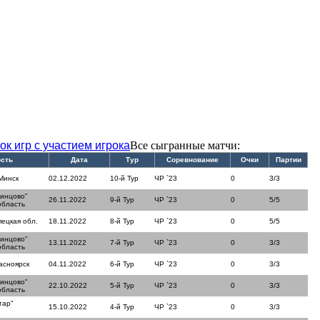
ок игр с участием игрока
Все сыгранные матчи:
ость
Дата
Тур
Соревнование
Очки
Партии
Минск
02.12.2022
10-й Тур
ЧР `23
0
3/3
динцово"
26.11.2022
9-й Тур
ЧР `23
0
5/5
область
пецкая обл.
18.11.2022
8-й Тур
ЧР `23
0
5/5
динцово"
13.11.2022
7-й Тур
ЧР `23
0
3/3
область
асноярск
04.11.2022
6-й Тур
ЧР `23
0
3/3
динцово"
22.10.2022
5-й Тур
ЧР `23
0
3/3
область
тар"
15.10.2022
4-й Тур
ЧР `23
0
3/3