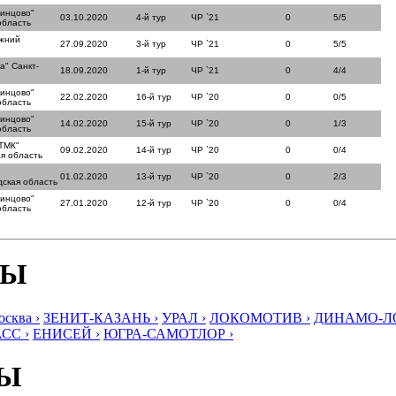
динцово"
03.10.2020
4-й тур
ЧР `21
0
5/5
область
ижний
27.09.2020
3-й тур
ЧР `21
0
5/5
а" Санкт-
18.09.2020
1-й тур
ЧР `21
0
4/4
динцово"
22.02.2020
16-й тур
ЧР `20
0
0/5
область
динцово"
14.02.2020
15-й тур
ЧР `20
0
1/3
область
ТМК"
09.02.2020
14-й тур
ЧР `20
0
0/4
я область
01.02.2020
13-й тур
ЧР `20
0
2/3
ская область
динцово"
27.01.2020
12-й тур
ЧР `20
0
0/4
область
БЫ
ква ›
ЗЕНИТ-КАЗАНЬ ›
УРАЛ ›
ЛОКОМОТИВ ›
ДИНАМО-ЛО
СС ›
ЕНИСЕЙ ›
ЮГРА-САМОТЛОР ›
БЫ