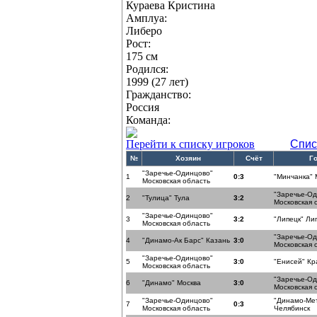
Кураева Кристина
Амплуа:
Либеро
Рост:
175 см
Родился:
1999 (27 лет)
Гражданство:
Россия
Команда:
Перейти к списку игроков
Спис
№
Хозяин
Счёт
Г
"Заречье-Одинцово"
1
0:3
"Минчанка" 
Московская область
"Заречье-О
2
"Тулица" Тула
3:2
Московская 
"Заречье-Одинцово"
3
3:2
"Липецк" Ли
Московская область
"Заречье-О
4
"Динамо-Ак Барс" Казань
3:0
Московская 
"Заречье-Одинцово"
5
3:0
"Енисей" Кр
Московская область
"Заречье-О
6
"Динамо" Москва
3:0
Московская 
"Заречье-Одинцово"
"Динамо-Ме
7
0:3
Московская область
Челябинск