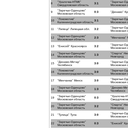
"Уралочка-НТМК"
"Заречье-О
8
3:1
Свердловская область
Московская 
"Заречье-Одинцово"
9
0:3
"Динамо" К
Московская область
"Локомотив"
"Заречье-О
10
3:1
Калининградская область
Московская 
"Заречье-О
11
"Липецк" Липецкая обл.
3:2
Московская 
"Заречье-Одинцово"
12
2:3
"Минчанка" 
Московская область
"Заречье-О
13
"Енисей" Красноярск
3:2
Московская 
"Заречье-Одинцово"
"Спарта" Н
14
1:3
Московская область
Новгород
"Динамо-Метар"
"Заречье-О
15
3:0
Челябинск
Московская 
"Локомотив"
"Заречье-О
16
3:0
Калининградская область
Московская 
"Заречье-О
17
"Минчанка" Минск
3:0
Московская 
"Заречье-Одинцово"
"Динамо-Ме
18
1:3
Московская область
Челябинск
"Заречье-Одинцово"
"Уралочка-Н
19
0:3
Московская область
Свердловска
"Заречье-Одинцово"
"Спарта" Н
20
3:2
Московская область
Новгород
"Заречье-О
21
"Тулица" Тула
3:0
Московская 
"Заречье-Одинцово"
22
0:3
"Енисей" Кр
Московская область