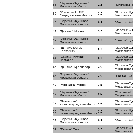
"Заречье-Одинцово"
38
1:3
"Минчанка" 
Московская область
"Уралочка-НТМК"
"Заречье-О
39
3:0
Свердловская область
Московская 
"Заречье-Одинцово"
40
0:3
"Динамо-Ак 
Московская область
"Заречье-О
41
"Динамо" Москва
3:0
Московская 
"Заречье-Одинцово"
42
0:3
"Тулица" Ту
Московская область
"Динамо-Метар"
"Заречье-О
43
0:3
Челябинск
Московская 
"Спарта" Нижний
"Заречье-О
44
3:0
Новгород
Московская 
"Заречье-О
45
"Динамо" Краснодар
3:0
Московская 
"Заречье-Одинцово"
46
2:3
"Протон" Са
Московская область
"Заречье-О
47
"Минчанка" Минск
3:1
Московская 
"Заречье-Одинцово"
"Уралочка-Н
48
0:3
Московская область
Свердловска
"Локомотив"
"Заречье-О
49
3:0
Калининградская область
Московская 
"Локомотив"
"Заречье-О
50
3:0
Калининградская область
Московская 
"Заречье-Одинцово"
51
0:3
"Динамо-Ак 
Московская область
"Заречье-О
52
"Тулица" Тула
3:0
Московская 