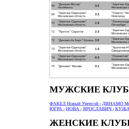
"Динамо-Метар"
"Заречье-О
68
3:2
Челябинск
Московская 
"Заречье-Одинцово"
"Спарта" Н
69
3:2
Московская область
Новгород
"Заречье-Одинцово"
"Ленинградк
70
1:3
Московская область
Петербург
"Заречье-О
71
"Протон" Саратов
2:3
Московская 
"Заречье-О
72
"Динамо-Ак Барс" Казань
3:0
Московская 
"Заречье-Одинцово"
"Уралочка-Н
73
1:3
Московская область
Свердловска
"Заречье-Одинцово"
"Локомотив"
74
0:3
Московская область
Калининград
"Заречье-О
75
"Динамо" Москва
3:1
Московская 
МУЖСКИЕ КЛУ
ФАКЕЛ Новый Уренгой ›
ДИНАМО Мос
ЮГРА ›
НОВА ›
ЯРОСЛАВИЧ ›
КУЗБА
ЖЕНСКИЕ КЛУ