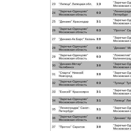
"Заречье-О
23
"Липецк" Липецкая обл.
1:3
Московская 
"Заречье-Одинцово"
"Ленинградк
24
0:3
Московская область
Петербург
"Заречье-О
25
"Динамо" Краснодар
3:1
Московская 
"Заречье-Одинцово"
26
0:3
"Протон" Са
Московская область
"Заречье-О
27
"Динамо-Ак Барс" Казань
3:0
Московская 
"Заречье-Одинцово"
28
0:3
"Динамо" Мо
Московская область
"Заречье-Одинцово"
"Локомотив"
29
0:3
Московская область
Калининград
"Динамо-Метар"
"Заречье-О
30
3:0
Челябинск
Московская 
"Спарта" Нижний
"Заречье-О
31
3:0
Новгород
Московская 
"Заречье-Одинцово"
32
0:3
"Тулица" Ту
Московская область
"Заречье-О
33
"Енисей" Красноярск
3:1
Московская 
"Заречье-Одинцово"
34
3:1
"Липецк" Ли
Московская область
"Ленинградка" Санкт-
"Заречье-О
35
3:1
Петербург
Московская 
"Заречье-Одинцово"
36
0:3
"Динамо" К
Московская область
"Заречье-О
37
"Протон" Саратов
3:0
Московская 