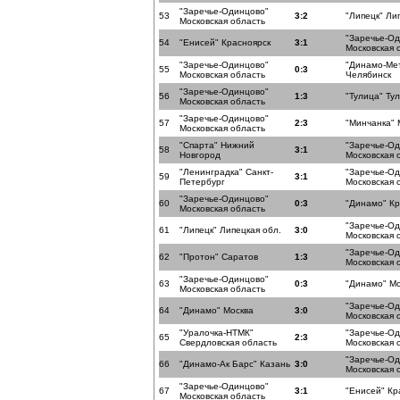
"Заречье-Одинцово"
53
3:2
"Липецк" Ли
Московская область
"Заречье-О
54
"Енисей" Красноярск
3:1
Московская 
"Заречье-Одинцово"
"Динамо-Ме
55
0:3
Московская область
Челябинск
"Заречье-Одинцово"
56
1:3
"Тулица" Ту
Московская область
"Заречье-Одинцово"
57
2:3
"Минчанка" 
Московская область
"Спарта" Нижний
"Заречье-О
58
3:1
Новгород
Московская 
"Ленинградка" Санкт-
"Заречье-О
59
3:1
Петербург
Московская 
"Заречье-Одинцово"
60
0:3
"Динамо" К
Московская область
"Заречье-О
61
"Липецк" Липецкая обл.
3:0
Московская 
"Заречье-О
62
"Протон" Саратов
1:3
Московская 
"Заречье-Одинцово"
63
0:3
"Динамо" Мо
Московская область
"Заречье-О
64
"Динамо" Москва
3:0
Московская 
"Уралочка-НТМК"
"Заречье-О
65
2:3
Свердловская область
Московская 
"Заречье-О
66
"Динамо-Ак Барс" Казань
3:0
Московская 
"Заречье-Одинцово"
67
3:1
"Енисей" Кр
Московская область