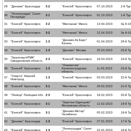
29
"Динамо" Краснодар
3:2
"Енисей" Красноярск
07.10.2023
2-й Тур
"Ленинградка" Санкт-
30
3:1
"Енисей" Красноярск
01.10.2023
1-й Тур
Петербург
31
"Енисей" Красноярск
3:2
"Минчанка" Минск
13.04.2023
За 9-1
32
"Енисей" Красноярск
3:2
"Минчанка" Минск
12.04.2023
За 9-1
"Динамо-Ак Барс"
33
"Енисей" Красноярск
1:3
01.04.2023
26-й Ту
Казань
34
"Енисей" Красноярск
1:3
"Динамо" Москва
25.03.2023
25-й Ту
"Уралочка-НТМК"
35
2:3
"Енисей" Красноярск
19.03.2023
24-й Ту
Свердловская область
"Локомотив"
36
"Енисей" Красноярск
1:3
Калининградская
11.03.2023
23-й Ту
область
"Спарта" Нижний
37
1:3
"Енисей" Красноярск
03.03.2023
22-й Ту
Новгород
38
"Енисей" Красноярск
3:1
"Минчанка" Минск
26.02.2023
21-й Ту
39
"Липецк" Липецкая обл.
2:3
"Енисей" Красноярск
18.02.2023
20-й Ту
"Заречье-Одинцово"
40
"Енисей" Красноярск
3:1
12.02.2023
19-й Ту
Московская область
"Динамо-Метар"
41
"Енисей" Красноярск
3:1
05.02.2023
18-й Ту
Челябинск
42
"Динамо" Краснодар
1:3
"Енисей" Красноярск
27.01.2023
17-й Ту
"Ленинградка" Санкт-
43
"Енисей" Красноярск
1:3
22.01.2023
16-й Ту