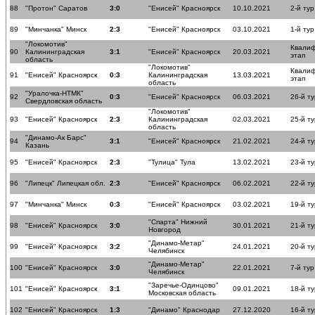
88
"Протон" Саратов
3:0
"Енисей" Красноярск
10.10.2021
2-й тур
89
"Минчанка" Минск
2:3
"Енисей" Красноярск
03.10.2021
1-й тур
"Локомотив"
Квали
90
Калининградская
3:1
"Енисей" Красноярск
20.03.2021
этап
область
"Локомотив"
Квали
91
"Енисей" Красноярск
0:3
Калининградская
13.03.2021
этап
область
"Уралочка-НТМК"
92
0:3
"Енисей" Красноярск
06.03.2021
26-й ту
Свердловская область
"Локомотив"
93
"Енисей" Красноярск
2:3
Калининградская
02.03.2021
25-й ту
область
"Динамо-Ак Барс"
94
3:1
"Енисей" Красноярск
21.02.2021
24-й ту
Казань
95
"Енисей" Красноярск
2:3
"Тулица" Тула
13.02.2021
23-й ту
96
"Липецк" Липецкая обл.
2:3
"Енисей" Красноярск
06.02.2021
22-й ту
97
"Минчанка" Минск
0:3
"Енисей" Красноярск
03.02.2021
19-й ту
"Спарта" Нижний
98
"Енисей" Красноярск
3:0
30.01.2021
21-й ту
Новгород
"Динамо-Метар"
99
"Енисей" Красноярск
3:2
24.01.2021
20-й ту
Челябинск
"Динамо-Метар"
100
"Енисей" Красноярск
3:0
22.01.2021
7-й тур
Челябинск
"Заречье-Одинцово"
101
"Енисей" Красноярск
3:1
09.01.2021
18-й ту
Московская область
102
"Енисей" Красноярск
1:3
"Динамо" Краснодар
27.12.2020
16-й ту