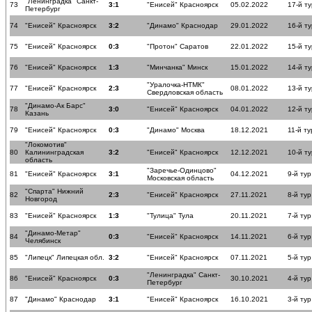
"Ленинградка" Санкт-
73
3:1
"Енисей" Красноярск
05.02.2022
17-й ту
Петербург
74
"Енисей" Красноярск
3:2
"Динамо" Краснодар
29.01.2022
16-й ту
75
"Енисей" Красноярск
0:3
"Протон" Саратов
22.01.2022
15-й ту
76
"Енисей" Красноярск
1:3
"Минчанка" Минск
15.01.2022
14-й ту
"Уралочка-НТМК"
77
"Енисей" Красноярск
2:3
08.01.2022
13-й ту
Свердловская область
"Динамо-Ак Барс"
78
3:0
"Енисей" Красноярск
04.01.2022
12-й ту
Казань
79
"Енисей" Красноярск
0:3
"Динамо" Москва
18.12.2021
11-й ту
"Локомотив"
80
Калининградская
3:2
"Енисей" Красноярск
12.12.2021
10-й ту
область
"Заречье-Одинцово"
81
"Енисей" Красноярск
3:1
04.12.2021
9-й тур
Московская область
"Спарта" Нижний
82
2:3
"Енисей" Красноярск
27.11.2021
8-й тур
Новгород
83
"Енисей" Красноярск
1:3
"Тулица" Тула
20.11.2021
7-й тур
"Динамо-Метар"
84
0:3
"Енисей" Красноярск
14.11.2021
6-й тур
Челябинск
85
"Липецк" Липецкая обл.
3:2
"Енисей" Красноярск
07.11.2021
5-й тур
"Ленинградка" Санкт-
86
"Енисей" Красноярск
0:3
30.10.2021
4-й тур
Петербург
87
"Динамо" Краснодар
3:1
"Енисей" Красноярск
16.10.2021
3-й тур