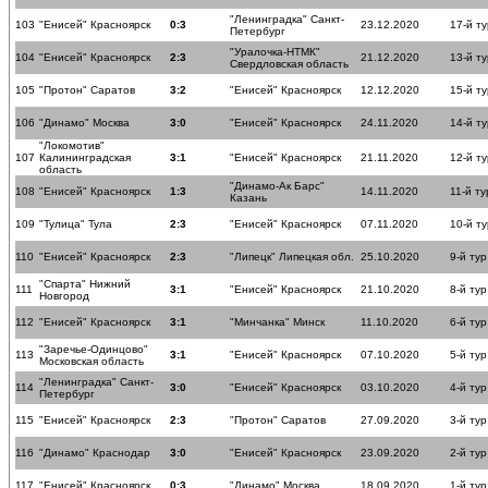
"Ленинградка" Санкт-
103
"Енисей" Красноярск
0:3
23.12.2020
17-й ту
Петербург
"Уралочка-НТМК"
104
"Енисей" Красноярск
2:3
21.12.2020
13-й ту
Свердловская область
105
"Протон" Саратов
3:2
"Енисей" Красноярск
12.12.2020
15-й ту
106
"Динамо" Москва
3:0
"Енисей" Красноярск
24.11.2020
14-й ту
"Локомотив"
107
Калининградская
3:1
"Енисей" Красноярск
21.11.2020
12-й ту
область
"Динамо-Ак Барс"
108
"Енисей" Красноярск
1:3
14.11.2020
11-й ту
Казань
109
"Тулица" Тула
2:3
"Енисей" Красноярск
07.11.2020
10-й ту
110
"Енисей" Красноярск
2:3
"Липецк" Липецкая обл.
25.10.2020
9-й тур
"Спарта" Нижний
111
3:1
"Енисей" Красноярск
21.10.2020
8-й тур
Новгород
112
"Енисей" Красноярск
3:1
"Минчанка" Минск
11.10.2020
6-й тур
"Заречье-Одинцово"
113
3:1
"Енисей" Красноярск
07.10.2020
5-й тур
Московская область
"Ленинградка" Санкт-
114
3:0
"Енисей" Красноярск
03.10.2020
4-й тур
Петербург
115
"Енисей" Красноярск
2:3
"Протон" Саратов
27.09.2020
3-й тур
116
"Динамо" Краснодар
3:0
"Енисей" Красноярск
23.09.2020
2-й тур
117
"Енисей" Красноярск
0:3
"Динамо" Москва
18.09.2020
1-й тур