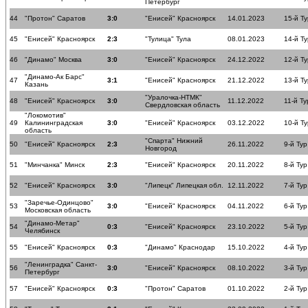
Петербург
44
"Протон" Саратов
3:0
"Енисей" Красноярск
14.01.2023
15-й Ту
45
"Енисей" Красноярск
2:3
"Тулица" Тула
08.01.2023
14-й Ту
46
"Динамо" Москва
3:0
"Енисей" Красноярск
24.12.2022
12-й Ту
"Динамо-Ак Барс"
47
3:1
"Енисей" Красноярск
21.12.2022
13-й Ту
Казань
"Уралочка-НТМК"
48
"Енисей" Красноярск
3:0
11.12.2022
11-й Ту
Свердловская область
"Локомотив"
49
Калининградская
3:0
"Енисей" Красноярск
03.12.2022
10-й Ту
область
"Спарта" Нижний
50
"Енисей" Красноярск
2:3
26.11.2022
9-й Тур
Новгород
51
"Минчанка" Минск
2:3
"Енисей" Красноярск
20.11.2022
8-й Тур
52
"Енисей" Красноярск
3:0
"Липецк" Липецкая обл.
12.11.2022
7-й Тур
"Заречье-Одинцово"
53
3:0
"Енисей" Красноярск
04.11.2022
6-й Тур
Московская область
"Динамо-Метар"
54
0:3
"Енисей" Красноярск
23.10.2022
5-й Тур
Челябинск
55
"Енисей" Красноярск
0:3
"Динамо" Краснодар
15.10.2022
4-й Тур
"Ленинградка" Санкт-
56
3:0
"Енисей" Красноярск
08.10.2022
3-й Тур
Петербург
57
"Енисей" Красноярск
0:3
"Протон" Саратов
01.10.2022
2-й Тур