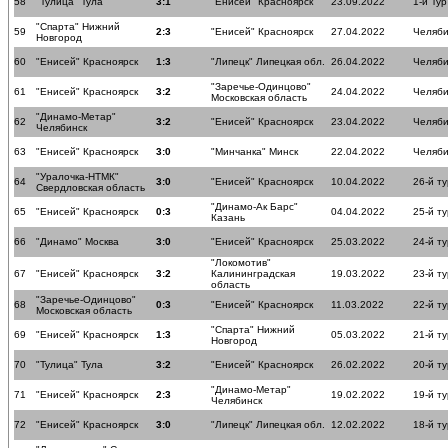
58
"Тулица" Тула
3:1
"Енисей" Красноярск
23.09.2022
1-й Тур
"Спарта" Нижний
59
2:3
"Енисей" Красноярск
27.04.2022
Челяби
Новгород
60
"Енисей" Красноярск
1:3
"Липецк" Липецкая обл.
26.04.2022
Челяби
"Заречье-Одинцово"
61
"Енисей" Красноярск
3:2
24.04.2022
Челяби
Московская область
"Динамо-Метар"
62
3:2
"Енисей" Красноярск
23.04.2022
Челяби
Челябинск
63
"Енисей" Красноярск
3:0
"Минчанка" Минск
22.04.2022
Челяби
"Уралочка-НТМК"
64
3:0
"Енисей" Красноярск
10.04.2022
26-й ту
Свердловская область
"Динамо-Ак Барс"
65
"Енисей" Красноярск
0:3
04.04.2022
25-й ту
Казань
66
"Динамо" Москва
3:0
"Енисей" Красноярск
25.03.2022
24-й ту
"Локомотив"
67
"Енисей" Красноярск
3:2
Калининградская
19.03.2022
23-й ту
область
"Заречье-Одинцово"
68
0:3
"Енисей" Красноярск
11.03.2022
22-й ту
Московская область
"Спарта" Нижний
69
"Енисей" Красноярск
1:3
05.03.2022
21-й ту
Новгород
70
"Тулица" Тула
3:2
"Енисей" Красноярск
26.02.2022
20-й ту
"Динамо-Метар"
71
"Енисей" Красноярск
2:3
19.02.2022
19-й ту
Челябинск
72
"Енисей" Красноярск
3:0
"Липецк" Липецкая обл.
12.02.2022
18-й ту