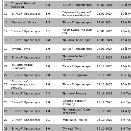
"Спарта" Нижний
14
2:3
"Енисей" Красноярск
10.02.2024
20-й Ту
Новгород
"Заречье-Одинцово"
15
"Енисей" Красноярск
3:0
03.02.2024
19-й Ту
Московская область
16
"Минчанка" Минск
2:3
"Енисей" Красноярск
28.01.2024
18-й Ту
"Атом-Курск" Курская
17
"Енисей" Красноярск
3:1
20.01.2024
17-й Ту
обл.
18
"Енисей" Красноярск
0:3
"Динамо" Краснодар
13.01.2024
16-й Ту
19
"Тулица" Тула
3:0
"Енисей" Красноярск
08.01.2024
15-й Ту
"Динамо-Ак Барс"
20
"Енисей" Красноярск
0:3
29.12.2023
13-й Ту
Казань
"Динамо-Метар"
21
3:0
"Енисей" Красноярск
17.12.2023
12-й Ту
Челябинск
22
"Енисей" Красноярск
0:3
"Протон" Саратов
09.12.2023
11-й Ту
"Локомотив"
23
Калининградская
3:0
"Енисей" Красноярск
03.12.2023
10-й Ту
область
24
"Енисей" Красноярск
0:3
"Динамо" Москва
29.11.2023
9-й Тур
"Спарта" Нижний
25
"Енисей" Красноярск
3:0
12.11.2023
7-й Тур
Новгород
"Ленинградка" Санкт-
26
"Енисей" Красноярск
1:3
30.10.2023
14-й Ту
Петербург
27
"Енисей" Красноярск
3:1
"Минчанка" Минск
25.10.2023
5-й Тур
28
"Енисей" Красноярск
3:0
"Тулица" Тула
14.10.2023
3-й Тур