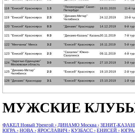
"Ленинградка" Санкт-
118
"Енисей" Красноярск
1:3
18.01.2020
11-й ту
Петербург
"Динамо-Метар"
119
"Енисей" Красноярск
2:3
24.12.2019
10-й ту
Челябинск
120
"Енисей" Красноярск
0:3
"Динамо" Краснодар
14.12.2019
9-й тур
121
"Енисей" Красноярск
0:3
"Динамо-Казань" Казань
30.11.2019
7-й тур
122
"Минчанка" Минск
3:2
"Енисей" Красноярск
16.11.2019
5-й тур
"Сахалин" Южно-
123
"Енисей" Красноярск
2:3
09.11.2019
4-й тур
Сахалинск
"Заречье-Одинцово"
124
3:0
"Енисей" Красноярск
27.10.2019
3-й тур
Московская область
"Динамо-Метар"
125
2:3
"Енисей" Красноярск
19.10.2019
2-й тур
Челябинск
126
"Динамо" Краснодар
3:1
"Енисей" Красноярск
15.10.2019
1-й тур
МУЖСКИЕ КЛУБ
ФАКЕЛ Новый Уренгой ›
ДИНАМО Москва ›
ЗЕНИТ-КАЗАНЬ
ЮГРА ›
НОВА ›
ЯРОСЛАВИЧ ›
КУЗБАСС ›
ЕНИСЕЙ ›
ЮГРА