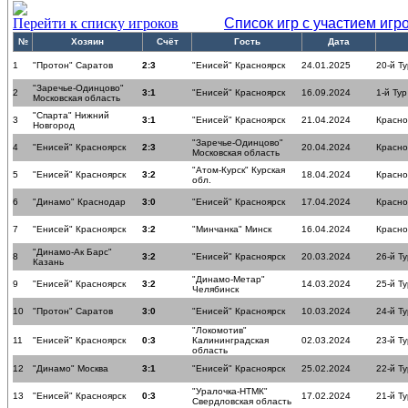
Перейти к списку игроков
Список игр с участием игр
№
Хозяин
Счёт
Гость
Дата
1
"Протон" Саратов
2:3
"Енисей" Красноярск
24.01.2025
20-й Ту
"Заречье-Одинцово"
2
3:1
"Енисей" Красноярск
16.09.2024
1-й Тур
Московская область
"Спарта" Нижний
3
3:1
"Енисей" Красноярск
21.04.2024
Красн
Новгород
"Заречье-Одинцово"
4
"Енисей" Красноярск
2:3
20.04.2024
Красн
Московская область
"Атом-Курск" Курская
5
"Енисей" Красноярск
3:2
18.04.2024
Красн
обл.
6
"Динамо" Краснодар
3:0
"Енисей" Красноярск
17.04.2024
Красн
7
"Енисей" Красноярск
3:2
"Минчанка" Минск
16.04.2024
Красн
"Динамо-Ак Барс"
8
3:2
"Енисей" Красноярск
20.03.2024
26-й Ту
Казань
"Динамо-Метар"
9
"Енисей" Красноярск
3:2
14.03.2024
25-й Ту
Челябинск
10
"Протон" Саратов
3:0
"Енисей" Красноярск
10.03.2024
24-й Ту
"Локомотив"
11
"Енисей" Красноярск
0:3
Калининградская
02.03.2024
23-й Ту
область
12
"Динамо" Москва
3:1
"Енисей" Красноярск
25.02.2024
22-й Ту
"Уралочка-НТМК"
13
"Енисей" Красноярск
0:3
17.02.2024
21-й Ту
Свердловская область