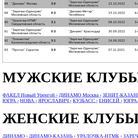
"Заречье-Одинцово"
88
"Динамо" Москва
3:0
22.10.2022
5-
Московская область
"Заречье-Одинцово"
"Динамо-Метар"
89
0:3
15.10.2022
4-
Московская область
Челябинск
"Уралочка-НТМК"
"Заречье-Одинцово"
90
3:1
08.10.2022
3-
Свердловская область
Московская область
"Заречье-Одинцово"
91
0:3
"Динамо" Краснодар
30.09.2022
2-
Московская область
"Локомотив"
"Заречье-Одинцово"
92
3:1
24.09.2022
1-
Калининградская область
Московская область
"Заречье-Одинцово"
93
"Протон" Саратов
3:0
07.11.2021
5-
Московская область
МУЖСКИЕ КЛУБ
ФАКЕЛ Новый Уренгой ›
ДИНАМО Москва ›
ЗЕНИТ-КАЗАНЬ
ЮГРА ›
НОВА ›
ЯРОСЛАВИЧ ›
КУЗБАСС ›
ЕНИСЕЙ ›
ЮГРА
ЖЕНСКИЕ КЛУБ
ДИНАМО ›
ДИНАМО-КАЗАНЬ ›
УРАЛОЧКА-НТМК ›
ЗАРЕЧ