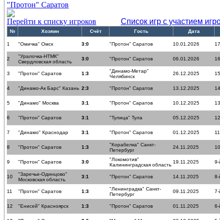
"Протон" Саратов
Перейти к списку игроков
Список игр с участием игр
№
Хозяин
Счёт
Гость
Дата
1
"Омичка" Омск
3:0
"Протон" Саратов
10.01.2026
17
"Уралочка-НТМК"
2
3:0
"Протон" Саратов
06.01.2026
16
Свердловская область
"Динамо-Метар"
3
"Протон" Саратов
1:3
26.12.2025
15
Челябинск
4
"Динамо-Ак Барс" Казань
2:3
"Протон" Саратов
13.12.2025
14
5
"Динамо" Москва
3:1
"Протон" Саратов
10.12.2025
13
6
"Протон" Саратов
3:1
"Тулица" Тула
05.12.2025
12
7
"Динамо" Краснодар
3:1
"Протон" Саратов
01.12.2025
11
"Корабелка" Санкт-
8
"Протон" Саратов
1:3
24.11.2025
10
Петербург
"Локомотив"
9
"Протон" Саратов
3:0
19.11.2025
9-
Калининградская область
"Заречье-Одинцово"
10
3:1
"Протон" Саратов
14.11.2025
8-
Московская область
"Ленинградка" Санкт-
11
"Протон" Саратов
1:3
09.11.2025
7-
Петербург
12
"Енисей" Красноярск
1:3
"Протон" Саратов
01.11.2025
6-