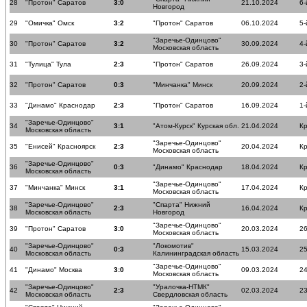
28
"Протон" Саратов
3:0
21.10.2024
6-
Новгород
29
"Омичка" Омск
3:2
"Протон" Саратов
06.10.2024
5-
"Заречье-Одинцово"
30
"Протон" Саратов
3:2
30.09.2024
4-
Московская область
31
"Тулица" Тула
2:3
"Протон" Саратов
26.09.2024
3-
32
"Протон" Саратов
0:3
"Минчанка" Минск
20.09.2024
2-
33
"Динамо" Краснодар
2:3
"Протон" Саратов
16.09.2024
1-
"Заречье-Одинцово"
34
3:1
"Атом-Курск" Курская обл.
21.04.2024
К
Московская область
"Заречье-Одинцово"
35
"Енисей" Красноярск
2:3
20.04.2024
К
Московская область
"Заречье-Одинцово"
36
0:3
"Динамо" Краснодар
18.04.2024
К
Московская область
"Заречье-Одинцово"
37
"Минчанка" Минск
3:1
17.04.2024
К
Московская область
"Заречье-Одинцово"
"Спарта" Нижний
38
2:3
16.04.2024
К
Московская область
Новгород
"Заречье-Одинцово"
39
"Протон" Саратов
3:0
20.03.2024
26
Московская область
"Заречье-Одинцово"
"Локомотив"
40
0:3
15.03.2024
25
Московская область
Калининградская область
"Заречье-Одинцово"
41
"Динамо" Москва
3:0
09.03.2024
24
Московская область
"Заречье-Одинцово"
"Уралочка-НТМК"
42
2:3
02.03.2024
23
Московская область
Свердловская область