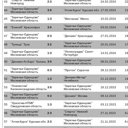
"Спарта" Нижний
"Заречье-Одинцово"
43
2:3
24.02.2024
22
Новгород
Московская область
"Заречье-Одинцово"
44
3:0
"Атом-Курск" Курская обл.
17.02.2024
21
Московская область
"Заречье-Одинцово"
45
1:3
"Минчанка" Минск
10.02.2024
20
Московская область
"Заречье-Одинцово"
46
"Енисей" Красноярск
3:0
03.02.2024
19
Московская область
"Заречье-Одинцово"
47
0:3
"Динамо" Краснодар
27.01.2024
18
Московская область
"Заречье-Одинцово"
48
"Тулица" Тула
3:2
20.01.2024
17
Московская область
"Заречье-Одинцово"
"Ленинградка" Санкт-
49
1:3
14.01.2024
16
Московская область
Петербург
"Заречье-Одинцово"
50
"Динамо-Ак Барс" Казань
3:0
08.01.2024
15
Московская область
"Заречье-Одинцово"
51
0:3
"Протон" Саратов
28.12.2023
13
Московская область
"Заречье-Одинцово"
"Динамо-Метар"
52
1:3
21.12.2023
14
Московская область
Челябинск
"Локомотив"
"Заречье-Одинцово"
53
3:0
16.12.2023
12
Калининградская область
Московская область
"Заречье-Одинцово"
54
0:3
"Динамо" Москва
09.12.2023
11
Московская область
"Уралочка-НТМК"
"Заречье-Одинцово"
55
1:3
03.12.2023
10
Свердловская область
Московская область
"Заречье-Одинцово"
"Спарта" Нижний
56
2:3
27.11.2023
9-
Московская область
Новгород
"Заречье-Одинцово"
57
"Атом-Курск" Курская обл.
2:3
21.11.2023
8-
Московская область