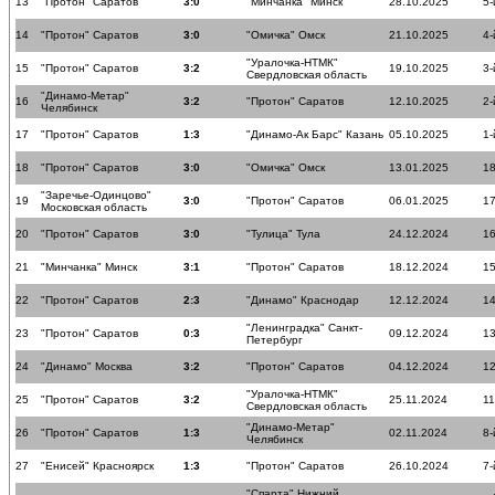
13
"Протон" Саратов
3:0
"Минчанка" Минск
28.10.2025
5-
14
"Протон" Саратов
3:0
"Омичка" Омск
21.10.2025
4-
"Уралочка-НТМК"
15
"Протон" Саратов
3:2
19.10.2025
3-
Свердловская область
"Динамо-Метар"
16
3:2
"Протон" Саратов
12.10.2025
2-
Челябинск
17
"Протон" Саратов
1:3
"Динамо-Ак Барс" Казань
05.10.2025
1-
18
"Протон" Саратов
3:0
"Омичка" Омск
13.01.2025
18
"Заречье-Одинцово"
19
3:0
"Протон" Саратов
06.01.2025
17
Московская область
20
"Протон" Саратов
3:0
"Тулица" Тула
24.12.2024
16
21
"Минчанка" Минск
3:1
"Протон" Саратов
18.12.2024
15
22
"Протон" Саратов
2:3
"Динамо" Краснодар
12.12.2024
14
"Ленинградка" Санкт-
23
"Протон" Саратов
0:3
09.12.2024
13
Петербург
24
"Динамо" Москва
3:2
"Протон" Саратов
04.12.2024
12
"Уралочка-НТМК"
25
"Протон" Саратов
3:2
25.11.2024
11
Свердловская область
"Динамо-Метар"
26
"Протон" Саратов
1:3
02.11.2024
8-
Челябинск
27
"Енисей" Красноярск
1:3
"Протон" Саратов
26.10.2024
7-
"Спарта" Нижний