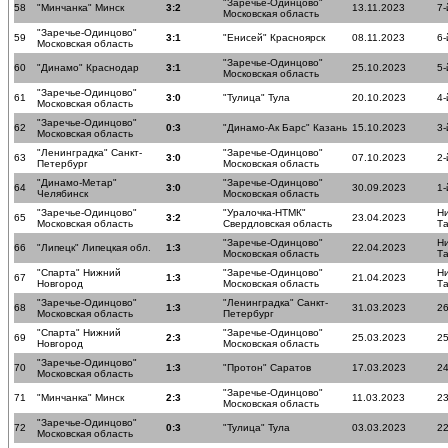
"Заречье-Одинцово"
58
"Минчанка" Минск
3:2
13.11.2023
7-
Московская область
"Заречье-Одинцово"
59
3:1
"Енисей" Красноярск
08.11.2023
6-
Московская область
"Заречье-Одинцово"
60
"Динамо" Краснодар
3:1
25.10.2023
5-
Московская область
"Заречье-Одинцово"
61
3:0
"Тулица" Тула
20.10.2023
4-
Московская область
"Заречье-Одинцово"
62
0:3
"Динамо-Ак Барс" Казань
15.10.2023
3-
Московская область
"Ленинградка" Санкт-
"Заречье-Одинцово"
63
3:0
07.10.2023
2-
Петербург
Московская область
"Динамо-Метар"
"Заречье-Одинцово"
64
3:0
30.09.2023
1-
Челябинск
Московская область
"Заречье-Одинцово"
"Уралочка-НТМК"
Н
65
3:2
23.04.2023
Московская область
Свердловская область
Т
"Заречье-Одинцово"
Н
66
"Липецк" Липецкая обл.
1:3
22.04.2023
Московская область
Т
"Спарта" Нижний
"Заречье-Одинцово"
Н
67
1:3
21.04.2023
Новгород
Московская область
Т
"Заречье-Одинцово"
"Ленинградка" Санкт-
68
1:3
31.03.2023
26
Московская область
Петербург
"Спарта" Нижний
"Заречье-Одинцово"
69
2:3
25.03.2023
25
Новгород
Московская область
"Заречье-Одинцово"
70
1:3
"Протон" Саратов
17.03.2023
24
Московская область
"Заречье-Одинцово"
71
"Минчанка" Минск
2:3
11.03.2023
23
Московская область
"Заречье-Одинцово"
72
0:3
"Тулица" Тула
03.03.2023
22
Московская область