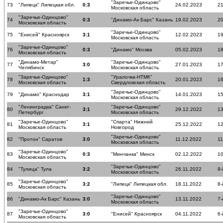
"Заречье-Одинцово"
73
"Липецк" Липецкая обл.
0:3
24.02.2023
21
Московская область
"Заречье-Одинцово"
74
0:3
"Динамо-Ак Барс" Казань
19.02.2023
20
Московская область
"Заречье-Одинцово"
75
"Енисей" Красноярск
3:1
12.02.2023
19
Московская область
"Заречье-Одинцово"
76
0:3
"Динамо" Москва
05.02.2023
18
Московская область
"Динамо-Метар"
"Заречье-Одинцово"
77
3:0
27.01.2023
17
Челябинск
Московская область
"Заречье-Одинцово"
"Уралочка-НТМК"
78
1:3
20.01.2023
16
Московская область
Свердловская область
"Заречье-Одинцово"
79
"Динамо" Краснодар
3:1
14.01.2023
15
Московская область
"Ленинградка" Санкт-
"Заречье-Одинцово"
80
3:1
29.12.2022
13
Петербург
Московская область
"Заречье-Одинцово"
"Спарта" Нижний
81
3:1
25.12.2022
12
Московская область
Новгород
"Заречье-Одинцово"
82
"Протон" Саратов
3:0
11.12.2022
11
Московская область
"Заречье-Одинцово"
83
0:3
"Минчанка" Минск
02.12.2022
10
Московская область
"Заречье-Одинцово"
84
"Тулица" Тула
3:2
26.11.2022
9-
Московская область
"Заречье-Одинцово"
85
3:2
"Липецк" Липецкая обл.
18.11.2022
8-
Московская область
"Заречье-Одинцово"
86
"Динамо-Ак Барс" Казань
3:0
13.11.2022
7-
Московская область
"Заречье-Одинцово"
87
3:0
"Енисей" Красноярск
04.11.2022
6-
Московская область