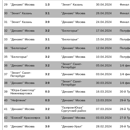
29
"Динамо" Москва
1:3
"Зенит" Казань
30.04.2024
Финал
30
"Зенит" Казань
3:1
"Динамо" Москва
26.04.2024
Финал
31
"Зенит" Казань
3:0
"Динамо" Москва
24.04.2024
Финал
32
"Динамо" Москва
3:2
"Белогорье"
17.04.2024
Полуф
33
"Динамо" Москва
3:1
"Белогорье"
15.04.2024
Полуф
34
"Белогорье"
2:3
"Динамо" Москва
12.04.2024
Полуф
35
"Белогорье"
3:2
"Динамо" Москва
10.04.2024
Полуф
"Зенит" Санкт-
36
"Динамо" Москва
3:2
05.04.2024
1/4 фи
Петербург
"Зенит" Санкт-
37
3:2
"Динамо" Москва
03.04.2024
1/4 фи
Петербург
"Зенит" Санкт-
38
"Динамо" Москва
3:0
30.03.2024
1/4 фи
Петербург
"Югра-Самотлор"
39
0:3
"Динамо" Москва
16.03.2024
30-й Ту
Нижневартовск
40
"Нефтяник"
0:3
"Динамо" Москва
13.03.2024
29-й Ту
"Газпром-Югра"
41
"Динамо" Москва
3:2
07.03.2024
28-й Ту
Сургутский район
42
"Енисей" Красноярск
1:3
"Динамо" Москва
03.03.2024
27-й Ту
43
"Динамо" Москва
3:0
"Динамо-Урал"
28.02.2024
26-й Ту