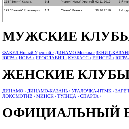
178
"Зенит" Казань
0:3
"Факел" Новый Уренгой
02.11.2019
3-й тур
179
"Енисей" Красноярск
1:3
"Зенит" Казань
30.10.2019
2-й тур
МУЖСКИЕ КЛУБ
ФАКЕЛ Новый Уренгой ›
ДИНАМО Москва ›
ЗЕНИТ-КАЗАНЬ
ЮГРА ›
НОВА ›
ЯРОСЛАВИЧ ›
КУЗБАСС ›
ЕНИСЕЙ ›
ЮГРА
ЖЕНСКИЕ КЛУБ
ДИНАМО ›
ДИНАМО-КАЗАНЬ ›
УРАЛОЧКА-НТМК ›
ЗАРЕЧ
ЛОКОМОТИВ ›
МИНСК ›
ТУЛИЦА ›
СПАРТА ›
ОФИЦИАЛЬНЫЙ 