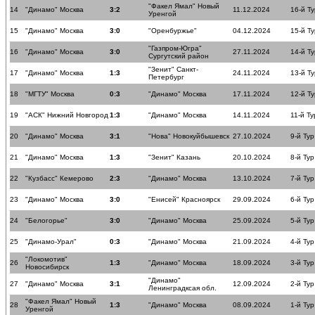
"Факел Ямал" Новый
14
"Динамо" Москва
3:2
11.12.2024
16-й Ту
Уренгой
15
"Динамо" Москва
3:0
"Оренбуржье"
04.12.2024
15-й Ту
"Газпром-Югра"
16
"Динамо" Москва
3:0
27.11.2024
14-й Ту
Сургутский район
"Зенит" Санкт-
17
"Динамо" Москва
1:3
24.11.2024
13-й Ту
Петербург
18
"МГТУ" Москва
0:3
"Динамо" Москва
17.11.2024
12-й Ту
19
"АСК" Нижний Новгород
1:3
"Динамо" Москва
14.11.2024
11-й Ту
20
"Динамо" Москва
3:1
"Нова" Новокуйбышевск
27.10.2024
9-й Тур
21
"Динамо" Москва
1:3
"Зенит" Казань
20.10.2024
8-й Тур
22
"Кузбасс" Кемерово
2:3
"Динамо" Москва
13.10.2024
7-й Тур
23
"Динамо" Москва
3:0
"Енисей" Красноярск
29.09.2024
6-й Тур
24
"Белогорье"
3:0
"Динамо" Москва
25.09.2024
5-й Тур
25
"Динамо-Урал"
0:3
"Динамо" Москва
21.09.2024
4-й Тур
"Локомотив"
26
1:3
"Динамо" Москва
18.09.2024
3-й Тур
Новосибирск
"Динамо"
27
"Динамо" Москва
3:1
12.09.2024
2-й Тур
Ленинградксая обл.
"Факел Ямал" Новый
28
1:3
"Динамо" Москва
08.09.2024
1-й Тур
Уренгой