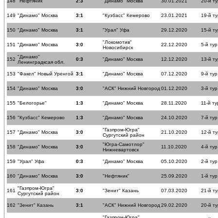
148
"Нефтяник"
2:3
"Динамо" Москва
30.01.2021
20-й ту
149
"Динамо" Москва
3:1
"Кузбасс" Кемерово
23.01.2021
19-й ту
150
"Динамо" Москва
3:1
"Урал" Уфа
29.12.2020
15-й ту
"Локомотив"
151
"Динамо" Москва
3:0
22.12.2020
5-й тур
Новосибирск
"Динамо"
152
0:3
"Динамо" Москва
12.12.2020
13-й ту
Ленинградксая обл.
153
"Факел" Новый Уренгой
3:1
"Динамо" Москва
07.12.2020
9-й тур
154
"Динамо" Москва
3:0
"АСК" Нижний Новгород
01.12.2020
3-й тур
155
"Белогорье"
1:3
"Динамо" Москва
28.11.2020
11-й ту
156
"Кузбасс" Кемерово
1:3
"Динамо" Москва
24.10.2020
7-й тур
"Газпром-Югра"
157
"Динамо" Москва
3:0
21.10.2020
12-й ту
Сургутский район
"Югра-Самотлор"
158
"Динамо" Москва
3:0
11.10.2020
4-й тур
Нижневартовск
159
"Урал" Уфа
0:3
"Динамо" Москва
05.10.2020
2-й тур
160
"Динамо" Москва
3:0
"Нефтяник"
25.09.2020
1-й тур
"Газпром-Югра"
161
3:0
"Зенит" Казань
07.03.2020
21-й ту
Сургутский район
162
"Зенит" Казань
3:1
"АСК" Нижний Новгород
29.02.2020
20-й ту
"Газпром-Югра"