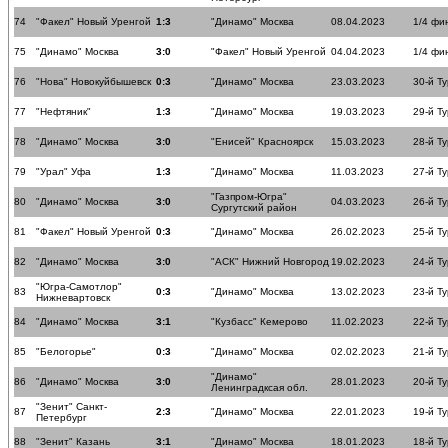
74
"Факел" Новый Уренгой
1:3
"Динамо" Москва
08.04.2023
1/4 фи
75
"Динамо" Москва
3:0
"Факел" Новый Уренгой
04.04.2023
1/4 фи
76
"Нова" Новокуйбышевск
0:3
"Динамо" Москва
23.03.2023
30-й Ту
77
"Нефтяник"
1:3
"Динамо" Москва
19.03.2023
29-й Ту
78
"Динамо" Москва
3:0
"Енисей" Красноярск
15.03.2023
28-й Ту
79
"Урал" Уфа
1:3
"Динамо" Москва
11.03.2023
27-й Ту
"Газпром-Югра"
80
"Динамо" Москва
3:0
04.03.2023
26-й Ту
Сургутский район
81
"Факел" Новый Уренгой
0:3
"Динамо" Москва
26.02.2023
25-й Ту
82
"Динамо" Москва
3:0
"АСК" Нижний Новгород
19.02.2023
24-й Ту
"Югра-Самотлор"
83
0:3
"Динамо" Москва
13.02.2023
23-й Ту
Нижневартовск
84
"Динамо" Москва
3:1
"Кузбасс" Кемерово
11.02.2023
22-й Ту
85
"Белогорье"
0:3
"Динамо" Москва
02.02.2023
21-й Ту
"Динамо"
86
"Динамо" Москва
3:0
28.01.2023
20-й Ту
Ленинградксая обл.
"Зенит" Санкт-
87
2:3
"Динамо" Москва
22.01.2023
19-й Ту
Петербург
88
"Зенит" Казань
3:1
"Динамо" Москва
18.01.2023
18-й Ту