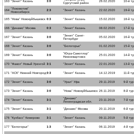
163
"Зенит" Казань
3:0
26.02.2020
10-й ту
Сургутский район
"Локомотив"
164
2:3
"Зенит" Казань
22.02.2020
19-й ту
Новосибирск
165
"Нова" Новокуйбышевск
0:3
"Зенит" Казань
15.02.2020
18-й ту
166
"Динамо" Москва
0:3
"Зенит" Казань
08.02.2020
17-й ту
"Зенит" Санкт-
167
"Зенит" Казань
3:0
05.02.2020
16-й ту
Петербург
168
"Зенит" Казань
3:0
"Белогорье"
01.02.2020
15-й ту
"Югра-Самотлор"
169
"Зенит" Казань
3:0
25.01.2020
14-й ту
Нижневартовск
170
"Факел" Новый Уренгой
3:1
"Зенит" Казань
22.01.2020
13-й ту
171
"АСК" Нижний Новгород
0:3
"Зенит" Казань
14.12.2019
11-й ту
172
"Зенит" Казань
3:0
"Урал" Уфа
29.11.2019
9-й тур
173
"Зенит" Казань
3:0
"Нова" Новокуйбышевск
26.11.2019
8-й тур
"Динамо"
174
"Зенит" Казань
3:1
23.11.2019
7-й тур
Ленинградксая обл.
175
"Зенит" Казань
3:1
"Динамо" Москва
20.11.2019
6-й тур
176
"Кузбасс" Кемерово
3:1
"Зенит" Казань
09.11.2019
5-й тур
177
"Белогорье"
1:3
"Зенит" Казань
06.11.2019
4-й тур