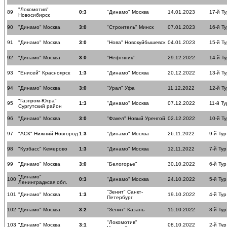
"Локомотив"
89
0:3
"Динамо" Москва
14.01.2023
17-й Ту
Новосибирск
90
"Динамо" Москва
3:0
"Строитель" Минск
07.01.2023
16-й Ту
91
"Динамо" Москва
3:0
"Нова" Новокуйбышевск
04.01.2023
15-й Ту
92
"Динамо" Москва
3:0
"Нефтяник"
29.12.2022
14-й Ту
93
"Енисей" Красноярск
1:3
"Динамо" Москва
20.12.2022
13-й Ту
94
"Динамо" Москва
3:0
"Урал" Уфа
11.12.2022
12-й Ту
"Газпром-Югра"
95
1:3
"Динамо" Москва
07.12.2022
11-й Ту
Сургутский район
96
"Динамо" Москва
3:0
"Факел" Новый Уренгой
02.12.2022
10-й Ту
97
"АСК" Нижний Новгород
1:3
"Динамо" Москва
26.11.2022
9-й Тур
98
"Кузбасс" Кемерово
1:3
"Динамо" Москва
12.11.2022
7-й Тур
99
"Динамо" Москва
3:0
"Белогорье"
30.10.2022
6-й Тур
"Динамо"
100
0:3
"Динамо" Москва
24.10.2022
5-й Тур
Ленинградксая обл.
"Зенит" Санкт-
101
"Динамо" Москва
1:3
19.10.2022
4-й Тур
Петербург
102
"Динамо" Москва
3:2
"Зенит" Казань
15.10.2022
3-й Тур
"Локомотив"
103
"Динамо" Москва
3:1
08.10.2022
2-й Тур