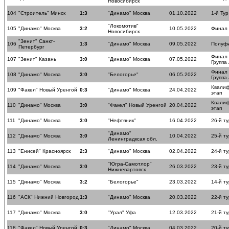
Новосибирск
104
"Строитель" Минск
1:3
"Динамо" Москва
01.10.2022
1-й Тур
"Локомотив"
105
"Динамо" Москва
3:2
10.05.2022
Финал
Новосибирск
"Зенит" Санкт-
106
1:3
"Динамо" Москва
09.05.2022
Полуф
Петербург
Финал
107
"Зенит" Казань
3:0
"Динамо" Москва
07.05.2022
Группа
Финал
108
"Динамо" Москва
3:0
"Белогорье"
06.05.2022
Группа
Квали
109
"Факел" Новый Уренгой
0:3
"Динамо" Москва
24.04.2022
этап
Квали
110
"Динамо" Москва
3:0
"Факел" Новый Уренгой
20.04.2022
этап
111
"Динамо" Москва
3:0
"Нефтяник"
16.04.2022
26-й ту
"Динамо"
112
"Динамо" Москва
3:0
10.04.2022
25-й ту
Ленинградксая обл.
113
"Енисей" Красноярск
2:3
"Динамо" Москва
02.04.2022
24-й ту
"Югра-Самотлор"
114
"Динамо" Москва
3:0
26.03.2022
23-й ту
Нижневартовск
115
"Динамо" Москва
3:2
"Белогорье"
23.03.2022
14-й ту
116
"АСК" Нижний Новгород
1:3
"Динамо" Москва
20.03.2022
22-й ту
117
"Динамо" Москва
3:0
"Урал" Уфа
12.03.2022
21-й ту
118
"Факел" Новый Уренгой
0:3
"Динамо" Москва
04.03.2022
20-й ту