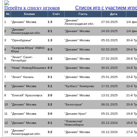
Перейти к списку игроков
Список игр с участием игр
№
Хозяин
Счёт
Гость
Дата
"Динамо"
1
"Динамо" Москва
1:3
27.03.2025
1/4 фи
Ленинградксая обл.
"Динамо"
2
3:1
"Динамо" Москва
24.03.2025
1/4 фи
Ленинградксая обл.
3
"Оренбуржье"
1:3
"Динамо" Москва
05.03.2025
30-й Ту
"Газпром-Югра" ХМАО-
4
0:3
"Динамо" Москва
02.03.2025
29-й Ту
Югра
"Зенит" Санкт-
5
1:3
"Динамо" Москва
27.02.2025
28-й Ту
Петербург
6
"Нова" Новокуйбышевск
0:3
"Динамо" Москва
30.01.2025
24-й Ту
7
"Зенит" Казань
3:1
"Динамо" Москва
25.01.2025
23-й Ту
8
"Динамо" Москва
3:1
"Кузбасс" Кемерово
17.01.2025
22-й Ту
9
"Енисей" Красноярск
3:0
"Динамо" Москва
13.01.2025
21-й Ту
10
"Динамо" Москва
3:2
"Белогорье"
08.01.2025
20-й Ту
11
"Динамо" Москва
3:0
"Динамо-Урал"
05.01.2025
19-й Ту
"Локомотив"
12
"Динамо" Москва
3:1
20.12.2024
18-й Ту
Новосибирск
"Динамо"
13
3:2
"Динамо" Москва
16.12.2024
17-й Ту
Ленинградксая обл.