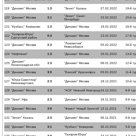
119
"Динамо" Москва
1:3
"Зенит" Казань
27.02.2022
19-й ту
"Зенит" Санкт-
120
"Динамо" Москва
3:1
23.02.2022
15-й ту
Петербург
121
"Кузбасс" Кемерово
1:3
"Динамо" Москва
19.02.2022
18-й ту
"Газпром-Югра"
122
0:3
"Динамо" Москва
13.02.2022
17-й ту
Сургутский район
"Локомотив"
123
"Динамо" Москва
2:3
05.02.2022
16-й ту
Новосибирск
124
"Нефтяник"
1:3
"Динамо" Москва
16.01.2022
13-й ту
"Динамо"
125
1:3
"Динамо" Москва
08.01.2022
12-й ту
Ленинградксая обл.
126
"Динамо" Москва
3:0
"Енисей" Красноярск
03.01.2022
11-й ту
"Югра-Самотлор"
127
2:3
"Динамо" Москва
18.12.2021
10-й ту
Нижневартовск
128
"Динамо" Москва
1:3
"АСК" Нижний Новгород
04.12.2021
9-й тур
129
"Урал" Уфа
2:3
"Динамо" Москва
19.11.2021
8-й тур
130
"Динамо" Москва
3:0
"Факел" Новый Уренгой
13.11.2021
7-й тур
131
"Зенит" Казань
2:3
"Динамо" Москва
06.11.2021
6-й тур
132
"Динамо" Москва
3:1
"Кузбасс" Кемерово
30.10.2021
5-й тур
"Газпром-Югра"
133
"Динамо" Москва
3:0
23.10.2021
4-й тур