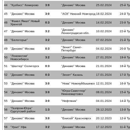
44
"Кузбасс" Кемерово
3:0
"Динамо" Москва
25.02.2024
25-й Ту
45
"Динамо" Москва
3:0
"АСК" Нижний Новгород
18.02.2024
24-й Ту
"Факел Ямал" Новый
46
0:3
"Динамо" Москва
14.02.2024
23-й Ту
Уренгой
"Динамо"
47
"Динамо" Москва
3:2
10.02.2024
22-й Ту
Ленинградксая обл.
48
"Белогорье"
3:2
"Динамо" Москва
07.02.2024
21-й Ту
"Зенит" Санкт-
49
"Динамо" Москва
0:3
04.02.2024
20-й Ту
Петербург
"Локомотив"
50
3:2
"Динамо" Москва
27.01.2024
19-й Ту
Новосибирск
51
"Шахтер" Солигорск
0:3
"Динамо" Москва
21.01.2024
18-й Ту
52
"Динамо" Москва
0:3
"Зенит" Казань
17.01.2024
17-й Ту
53
"Динамо" Москва
3:0
"Нова" Новокуйбышевск
12.01.2024
16-й Ту
"Югра-Самотлор"
54
"Динамо" Москва
3:0
08.01.2024
15-й Ту
Нижневартовск
55
"Динамо" Москва
3:0
"Нефтяник"
04.01.2024
14-й Ту
"Газпром-Югра"
56
1:3
"Динамо" Москва
28.12.2023
13-й Ту
Сургутский район
57
"Динамо" Москва
3:0
"Енисей" Красноярск
20.12.2023
12-й Ту
58
"Урал" Уфа
3:2
"Динамо" Москва
17.12.2023
11-й Ту