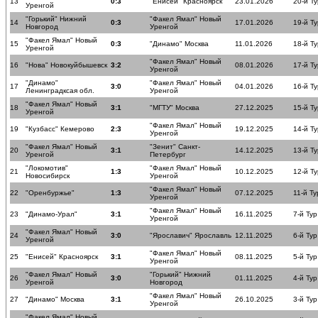
13
0:3
"Енисей" Красноярск
23.01.2026
20-й Ту
Уренгой
"Горький" Нижний
"Факел Ямал" Новый
14
0:3
17.01.2026
19-й Ту
Новгород
Уренгой
"Факел Ямал" Новый
15
0:3
"Динамо" Москва
11.01.2026
18-й Ту
Уренгой
"Факел Ямал" Новый
16
"Нова" Новокуйбышевск
3:2
08.01.2026
17-й Ту
Уренгой
"Динамо"
"Факел Ямал" Новый
17
3:0
04.01.2026
16-й Ту
Ленинградксая обл.
Уренгой
"Факел Ямал" Новый
18
3:1
"МГТУ" Москва
27.12.2025
15-й Ту
Уренгой
"Факел Ямал" Новый
19
"Кузбасс" Кемерово
2:3
19.12.2025
14-й Ту
Уренгой
"Факел Ямал" Новый
"Зенит" Санкт-
20
3:1
14.12.2025
13-й Ту
Уренгой
Петербург
"Локомотив"
"Факел Ямал" Новый
21
1:3
10.12.2025
12-й Ту
Новосибирск
Уренгой
"Факел Ямал" Новый
22
"Оренбуржье"
1:3
07.12.2025
11-й Ту
Уренгой
"Факел Ямал" Новый
23
"Динамо-Урал"
3:1
16.11.2025
7-й Тур
Уренгой
"Факел Ямал" Новый
24
3:0
"Ярославич" Ярославль
12.11.2025
6-й Тур
Уренгой
"Факел Ямал" Новый
25
"Енисей" Красноярск
3:1
08.11.2025
5-й Тур
Уренгой
"Факел Ямал" Новый
"Горький" Нижний
26
3:0
01.11.2025
4-й Тур
Уренгой
Новгород
"Факел Ямал" Новый
27
"Динамо" Москва
3:1
26.10.2025
3-й Тур
Уренгой
"Факел Ямал" Новый