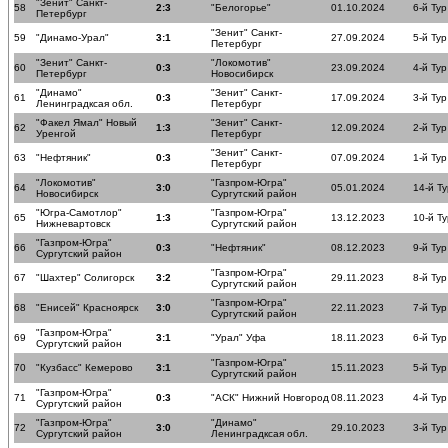
"Зенит" Санкт-
58
2:3
"Белогорье"
01.10.2024
6-й Тур
Петербург
"Зенит" Санкт-
59
"Динамо-Урал"
3:1
27.09.2024
5-й Тур
Петербург
"Зенит" Санкт-
"Локомотив"
60
0:3
23.09.2024
4-й Тур
Петербург
Новосибирск
"Динамо"
"Зенит" Санкт-
61
0:3
17.09.2024
3-й Тур
Ленинградксая обл.
Петербург
"Факел Ямал" Новый
"Зенит" Санкт-
62
1:3
12.09.2024
2-й Тур
Уренгой
Петербург
"Зенит" Санкт-
63
"Нефтяник"
0:3
07.09.2024
1-й Тур
Петербург
"Локомотив"
"Газпром-Югра"
64
3:0
05.01.2024
14-й Ту
Новосибирск
Сургутский район
"Югра-Самотлор"
"Газпром-Югра"
65
1:3
13.12.2023
10-й Ту
Нижневартовск
Сургутский район
"Газпром-Югра"
66
0:3
"Нефтяник"
08.12.2023
9-й Тур
Сургутский район
"Газпром-Югра"
67
"Шахтер" Солигорск
3:2
29.11.2023
8-й Тур
Сургутский район
"Газпром-Югра"
68
"Енисей" Красноярск
3:0
22.11.2023
7-й Тур
Сургутский район
"Газпром-Югра"
69
3:1
"Урал" Уфа
18.11.2023
6-й Тур
Сургутский район
"Газпром-Югра"
70
"Кузбасс" Кемерово
3:1
15.11.2023
5-й Тур
Сургутский район
"Газпром-Югра"
71
0:3
"АСК" Нижний Новгород
08.11.2023
4-й Тур
Сургутский район
"Газпром-Югра"
"Динамо"
72
3:0
29.10.2023
3-й Тур
Сургутский район
Ленинградксая обл.