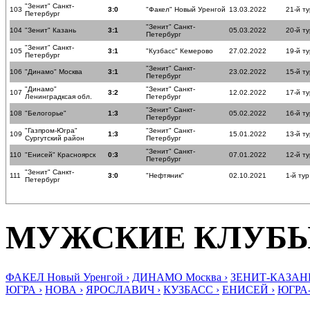
"Зенит" Санкт-
103
3:0
"Факел" Новый Уренгой
13.03.2022
21-й ту
Петербург
"Зенит" Санкт-
104
"Зенит" Казань
3:1
05.03.2022
20-й ту
Петербург
"Зенит" Санкт-
105
3:1
"Кузбасс" Кемерово
27.02.2022
19-й ту
Петербург
"Зенит" Санкт-
106
"Динамо" Москва
3:1
23.02.2022
15-й ту
Петербург
"Динамо"
"Зенит" Санкт-
107
3:2
12.02.2022
17-й ту
Ленинградксая обл.
Петербург
"Зенит" Санкт-
108
"Белогорье"
1:3
05.02.2022
16-й ту
Петербург
"Газпром-Югра"
"Зенит" Санкт-
109
1:3
15.01.2022
13-й ту
Сургутский район
Петербург
"Зенит" Санкт-
110
"Енисей" Красноярск
0:3
07.01.2022
12-й ту
Петербург
"Зенит" Санкт-
111
3:0
"Нефтяник"
02.10.2021
1-й тур
Петербург
МУЖСКИЕ КЛУБ
ФАКЕЛ Новый Уренгой ›
ДИНАМО Москва ›
ЗЕНИТ-КАЗАНЬ
ЮГРА ›
НОВА ›
ЯРОСЛАВИЧ ›
КУЗБАСС ›
ЕНИСЕЙ ›
ЮГРА