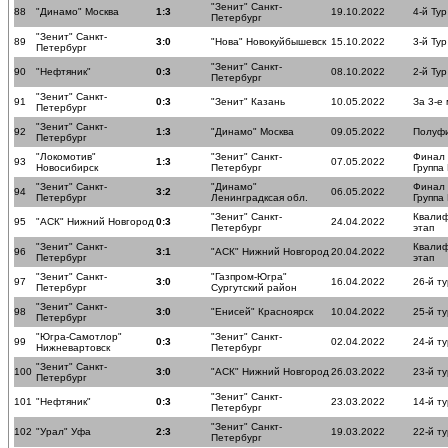
"Зенит" Санкт-
88
"Динамо" Москва
1:3
19.10.2022
4-й Тур
Петербург
"Зенит" Санкт-
89
3:0
"Нова" Новокуйбышевск
15.10.2022
3-й Тур
Петербург
"Зенит" Санкт-
90
"Нефтяник"
0:3
08.10.2022
2-й Тур
Петербург
"Зенит" Санкт-
91
0:3
"Зенит" Казань
10.05.2022
За 3-е
Петербург
"Зенит" Санкт-
92
1:3
"Динамо" Москва
09.05.2022
Полуф
Петербург
"Локомотив"
"Зенит" Санкт-
Финал
93
1:3
07.05.2022
Новосибирск
Петербург
Группа
"Зенит" Санкт-
"Динамо"
Финал
94
3:2
06.05.2022
Петербург
Ленинградксая обл.
Группа
"Зенит" Санкт-
Квали
95
"АСК" Нижний Новгород
0:3
24.04.2022
Петербург
этап
"Зенит" Санкт-
Квали
96
3:1
"АСК" Нижний Новгород
20.04.2022
Петербург
этап
"Зенит" Санкт-
"Газпром-Югра"
97
3:0
16.04.2022
26-й ту
Петербург
Сургутский район
"Зенит" Санкт-
98
3:0
"Енисей" Красноярск
10.04.2022
25-й ту
Петербург
"Югра-Самотлор"
"Зенит" Санкт-
99
0:3
02.04.2022
24-й ту
Нижневартовск
Петербург
"Зенит" Санкт-
100
3:0
"АСК" Нижний Новгород
26.03.2022
23-й ту
Петербург
"Зенит" Санкт-
101
"Нефтяник"
0:3
23.03.2022
14-й ту
Петербург
"Зенит" Санкт-
102
"Урал" Уфа
2:3
19.03.2022
22-й ту
Петербург