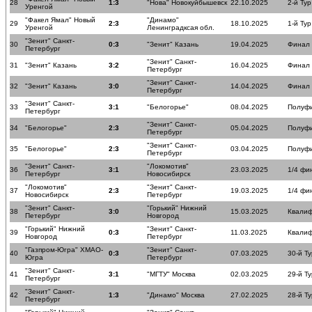
28
1:3
"Нова" Новокуйбышевск
22.10.2025
2-й Тур
Уренгой
"Факел Ямал" Новый
"Динамо"
29
2:3
18.10.2025
1-й Тур
Уренгой
Ленинградксая обл.
"Зенит" Санкт-
30
0:3
"Зенит" Казань
19.04.2025
Финал
Петербург
"Зенит" Санкт-
31
"Зенит" Казань
3:2
16.04.2025
Финал
Петербург
"Зенит" Санкт-
32
"Зенит" Казань
3:0
14.04.2025
Финал
Петербург
"Зенит" Санкт-
33
3:1
"Белогорье"
08.04.2025
Полуф
Петербург
"Зенит" Санкт-
34
"Белогорье"
2:3
05.04.2025
Полуф
Петербург
"Зенит" Санкт-
35
"Белогорье"
2:3
03.04.2025
Полуф
Петербург
"Зенит" Санкт-
"Локомотив"
36
3:1
23.03.2025
1/4 фи
Петербург
Новосибирск
"Локомотив"
"Зенит" Санкт-
37
2:3
19.03.2025
1/4 фи
Новосибирск
Петербург
"Зенит" Санкт-
"Горький" Нижний
38
3:0
15.03.2025
Квалиф
Петербург
Новгород
"Горький" Нижний
"Зенит" Санкт-
39
0:3
11.03.2025
Квалиф
Новгород
Петербург
"Газпром-Югра" ХМАО-
"Зенит" Санкт-
40
0:3
07.03.2025
30-й Ту
Югра
Петербург
"Зенит" Санкт-
41
3:1
"МГТУ" Москва
02.03.2025
29-й Ту
Петербург
"Зенит" Санкт-
42
1:3
"Динамо" Москва
27.02.2025
28-й Ту
Петербург