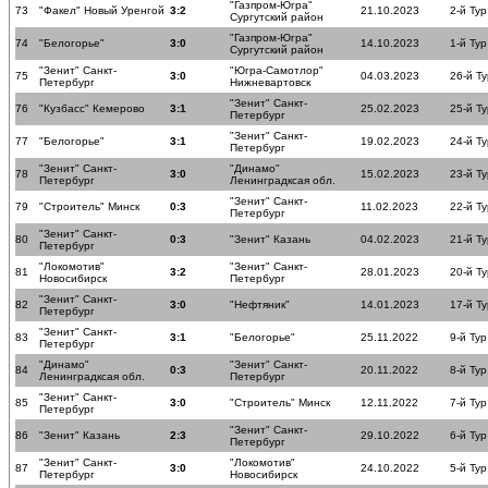
"Газпром-Югра"
73
"Факел" Новый Уренгой
3:2
21.10.2023
2-й Тур
Сургутский район
"Газпром-Югра"
74
"Белогорье"
3:0
14.10.2023
1-й Тур
Сургутский район
"Зенит" Санкт-
"Югра-Самотлор"
75
3:0
04.03.2023
26-й Ту
Петербург
Нижневартовск
"Зенит" Санкт-
76
"Кузбасс" Кемерово
3:1
25.02.2023
25-й Ту
Петербург
"Зенит" Санкт-
77
"Белогорье"
3:1
19.02.2023
24-й Ту
Петербург
"Зенит" Санкт-
"Динамо"
78
3:0
15.02.2023
23-й Ту
Петербург
Ленинградксая обл.
"Зенит" Санкт-
79
"Строитель" Минск
0:3
11.02.2023
22-й Ту
Петербург
"Зенит" Санкт-
80
0:3
"Зенит" Казань
04.02.2023
21-й Ту
Петербург
"Локомотив"
"Зенит" Санкт-
81
3:2
28.01.2023
20-й Ту
Новосибирск
Петербург
"Зенит" Санкт-
82
3:0
"Нефтяник"
14.01.2023
17-й Ту
Петербург
"Зенит" Санкт-
83
3:1
"Белогорье"
25.11.2022
9-й Тур
Петербург
"Динамо"
"Зенит" Санкт-
84
0:3
20.11.2022
8-й Тур
Ленинградксая обл.
Петербург
"Зенит" Санкт-
85
3:0
"Строитель" Минск
12.11.2022
7-й Тур
Петербург
"Зенит" Санкт-
86
"Зенит" Казань
2:3
29.10.2022
6-й Тур
Петербург
"Зенит" Санкт-
"Локомотив"
87
3:0
24.10.2022
5-й Тур
Петербург
Новосибирск