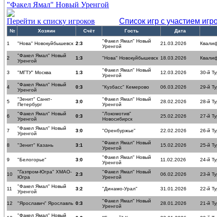
"Факел Ямал" Новый Уренгой
Перейти к списку игроков
Список игр с участием игр
№
Хозяин
Счёт
Гость
Дата
"Факел Ямал" Новый
1
"Нова" Новокуйбышевск
2:3
21.03.2026
Квалиф
Уренгой
"Факел Ямал" Новый
2
1:3
"Нова" Новокуйбышевск
18.03.2026
Квалиф
Уренгой
"Факел Ямал" Новый
3
"МГТУ" Москва
1:3
12.03.2026
30-й Ту
Уренгой
"Факел Ямал" Новый
4
0:3
"Кузбасс" Кемерово
06.03.2026
29-й Ту
Уренгой
"Зенит" Санкт-
"Факел Ямал" Новый
5
3:0
28.02.2026
28-й Ту
Петербург
Уренгой
"Факел Ямал" Новый
"Локомотив"
6
0:3
25.02.2026
27-й Ту
Уренгой
Новосибирск
"Факел Ямал" Новый
7
3:0
"Оренбуржье"
22.02.2026
26-й Ту
Уренгой
"Факел Ямал" Новый
8
"Зенит" Казань
3:1
15.02.2026
25-й Ту
Уренгой
"Факел Ямал" Новый
9
"Белогорье"
3:0
11.02.2026
24-й Ту
Уренгой
"Газпром-Югра" ХМАО-
"Факел Ямал" Новый
10
2:3
06.02.2026
23-й Ту
Югра
Уренгой
"Факел Ямал" Новый
11
3:2
"Динамо-Урал"
31.01.2026
22-й Ту
Уренгой
"Факел Ямал" Новый
12
"Ярославич" Ярославль
0:3
28.01.2026
21-й Ту
Уренгой
"Факел Ямал" Новый