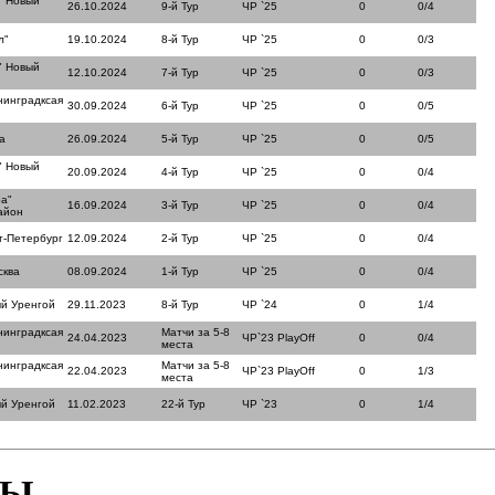
" Новый
26.10.2024
9-й Тур
ЧР `25
0
0/4
л"
19.10.2024
8-й Тур
ЧР `25
0
0/3
" Новый
12.10.2024
7-й Тур
ЧР `25
0
0/3
нинградксая
30.09.2024
6-й Тур
ЧР `25
0
0/5
а
26.09.2024
5-й Тур
ЧР `25
0
0/5
" Новый
20.09.2024
4-й Тур
ЧР `25
0
0/4
ра"
16.09.2024
3-й Тур
ЧР `25
0
0/4
айон
т-Петербург
12.09.2024
2-й Тур
ЧР `25
0
0/4
сква
08.09.2024
1-й Тур
ЧР `25
0
0/4
ый Уренгой
29.11.2023
8-й Тур
ЧР `24
0
1/4
нинградксая
Матчи за 5-8
24.04.2023
ЧР`23 PlayOff
0
0/4
места
нинградксая
Матчи за 5-8
22.04.2023
ЧР`23 PlayOff
0
1/3
места
ый Уренгой
11.02.2023
22-й Тур
ЧР `23
0
1/4
БЫ