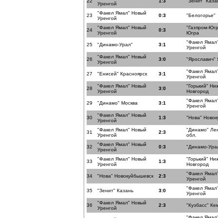
22
1:3
"Зенит" Каза
Уренгой
"Факел Ямал" Новый
23
0:3
"Белогорье"
Уренгой
"Факел Ямал" Новый
"Газпром-Юг
24
0:3
Уренгой
Югра
"Факел Ямал
25
"Динамо-Урал"
3:1
Уренгой
"Факел Ямал" Новый
26
3:0
"Ярославич"
Уренгой
"Факел Ямал
27
"Енисей" Красноярск
3:1
Уренгой
"Факел Ямал" Новый
"Горький" Ни
28
3:0
Уренгой
Новгород
"Факел Ямал
29
"Динамо" Москва
3:1
Уренгой
"Факел Ямал" Новый
30
1:3
"Нова" Ново
Уренгой
"Факел Ямал" Новый
"Динамо" Ле
31
2:3
Уренгой
обл.
"Факел Ямал" Новый
32
0:3
"Динамо-Ура
Уренгой
"Факел Ямал" Новый
"Горький" Ни
33
1:3
Уренгой
Новгород
"Факел Ямал
34
"Нова" Новокуйбышевск
2:3
Уренгой
"Факел Ямал
35
"Зенит" Казань
3:0
Уренгой
"Факел Ямал" Новый
36
2:3
"Кузбасс" Ке
Уренгой
"Факел Ямал