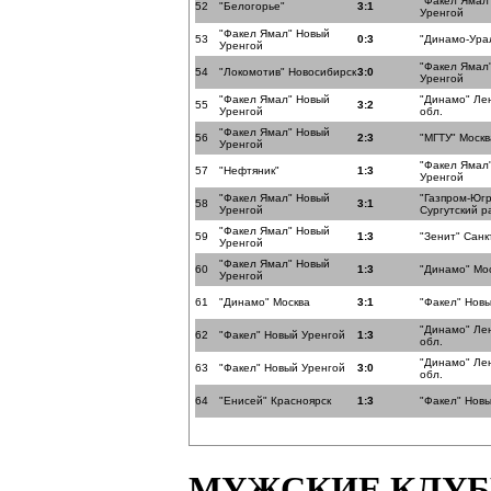
"Факел Ямал
52
"Белогорье"
3:1
Уренгой
"Факел Ямал" Новый
53
0:3
"Динамо-Ура
Уренгой
"Факел Ямал
54
"Локомотив" Новосибирск
3:0
Уренгой
"Факел Ямал" Новый
"Динамо" Ле
55
3:2
Уренгой
обл.
"Факел Ямал" Новый
56
2:3
"МГТУ" Москв
Уренгой
"Факел Ямал
57
"Нефтяник"
1:3
Уренгой
"Факел Ямал" Новый
"Газпром-Юг
58
3:1
Уренгой
Сургутский р
"Факел Ямал" Новый
59
1:3
"Зенит" Санк
Уренгой
"Факел Ямал" Новый
60
1:3
"Динамо" Мо
Уренгой
61
"Динамо" Москва
3:1
"Факел" Нов
"Динамо" Ле
62
"Факел" Новый Уренгой
1:3
обл.
"Динамо" Ле
63
"Факел" Новый Уренгой
3:0
обл.
64
"Енисей" Красноярск
1:3
"Факел" Нов
МУЖСКИЕ КЛУ