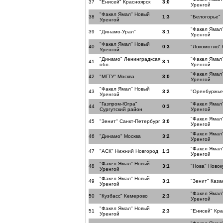
37
"Енисей" Красноярск
3:0
Уренгой
"Факел Ямал" Новый
38
1:3
"Белогорье"
Уренгой
"Факел Ямал
39
"Динамо-Урал"
3:1
Уренгой
"Факел Ямал" Новый
40
0:3
"Локомотив"
Уренгой
"Динамо" Ленинградксая
"Факел Ямал
41
3:1
обл.
Уренгой
"Факел Ямал
42
"МГТУ" Москва
3:0
Уренгой
"Факел Ямал" Новый
43
3:2
"Оренбуржье
Уренгой
"Газпром-Югра"
"Факел Ямал
44
0:3
Сургутский район
Уренгой
"Факел Ямал
45
"Зенит" Санкт-Петербург
3:0
Уренгой
"Факел Ямал
46
"Динамо" Москва
3:2
Уренгой
"Факел Ямал
47
"АСК" Нижний Новгород
1:3
Уренгой
"Факел Ямал" Новый
48
3:1
"Нова" Ново
Уренгой
"Факел Ямал" Новый
49
3:1
"Зенит" Каза
Уренгой
"Факел Ямал
50
"Кузбасс" Кемерово
2:3
Уренгой
"Факел Ямал" Новый
51
2:3
"Енисей" Кра
Уренгой