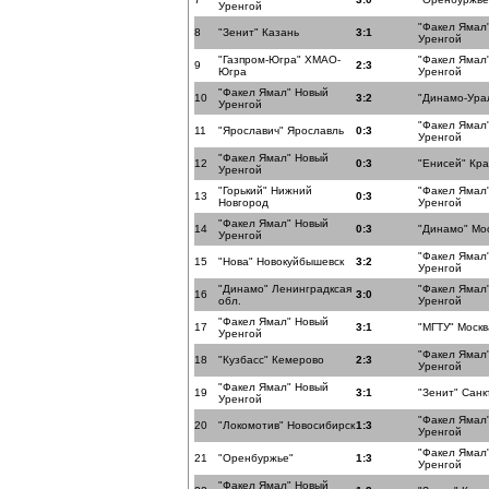
Уренгой
"Факел Ямал
8
"Зенит" Казань
3:1
Уренгой
"Газпром-Югра" ХМАО-
"Факел Ямал
9
2:3
Югра
Уренгой
"Факел Ямал" Новый
10
3:2
"Динамо-Ура
Уренгой
"Факел Ямал
11
"Ярославич" Ярославль
0:3
Уренгой
"Факел Ямал" Новый
12
0:3
"Енисей" Кра
Уренгой
"Горький" Нижний
"Факел Ямал
13
0:3
Новгород
Уренгой
"Факел Ямал" Новый
14
0:3
"Динамо" Мо
Уренгой
"Факел Ямал
15
"Нова" Новокуйбышевск
3:2
Уренгой
"Динамо" Ленинградксая
"Факел Ямал
16
3:0
обл.
Уренгой
"Факел Ямал" Новый
17
3:1
"МГТУ" Москв
Уренгой
"Факел Ямал
18
"Кузбасс" Кемерово
2:3
Уренгой
"Факел Ямал" Новый
19
3:1
"Зенит" Санк
Уренгой
"Факел Ямал
20
"Локомотив" Новосибирск
1:3
Уренгой
"Факел Ямал
21
"Оренбуржье"
1:3
Уренгой
"Факел Ямал" Новый