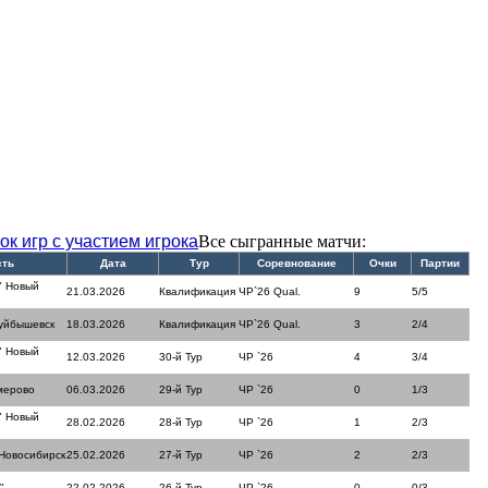
ок игр с участием игрока
Все сыгранные матчи:
сть
Дата
Тур
Соревнование
Очки
Партии
" Новый
21.03.2026
Квалификация
ЧР`26 Qual.
9
5/5
куйбышевск
18.03.2026
Квалификация
ЧР`26 Qual.
3
2/4
" Новый
12.03.2026
30-й Тур
ЧР `26
4
3/4
мерово
06.03.2026
29-й Тур
ЧР `26
0
1/3
" Новый
28.02.2026
28-й Тур
ЧР `26
1
2/3
 Новосибирск
25.02.2026
27-й Тур
ЧР `26
2
2/3
"
22.02.2026
26-й Тур
ЧР `26
0
0/3