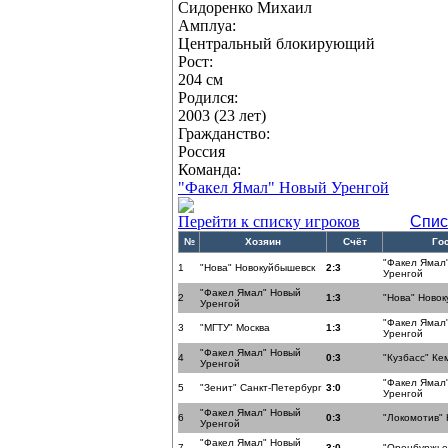
Сидоренко Михаил
Амплуа:
Центральный блокирующий
Рост:
204 см
Родился:
2003 (23 лет)
Гражданство:
Россия
Команда:
"Факел Ямал" Новый Уренгой
Перейти к списку игроков
Спис
№
Хозяин
Счёт
Го
"Факел Ямал
1
"Нова" Новокуйбышевск
2:3
Уренгой
"Факел Ямал" Новый
2
1:3
"Нова" Ново
Уренгой
"Факел Ямал
3
"МГТУ" Москва
1:3
Уренгой
"Факел Ямал" Новый
4
0:3
"Кузбасс" Ке
Уренгой
"Факел Ямал
5
"Зенит" Санкт-Петербург
3:0
Уренгой
"Факел Ямал" Новый
6
0:3
"Локомотив"
Уренгой
"Факел Ямал" Новый
7
3:0
"Оренбуржье