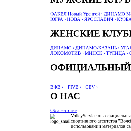
ФАКЕЛ Новый Уренгой ›
ДИНАМО Мос
ЮГРА ›
НОВА ›
ЯРОСЛАВИЧ ›
КУЗБА
ЖЕНСКИЕ КЛУ
ДИНАМО ›
ДИНАМО-КАЗАНЬ ›
УРА
ЛОКОМОТИВ ›
МИНСК ›
ТУЛИЦА ›
ОФИЦИАЛЬНЫЙ
ВФВ ›
FIVB ›
CEV ›
О НАС
Об агентстве
VolleyService.ru - официальн
спортивного агентства "Волей
использовании материалов сай