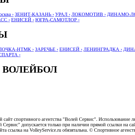
ква ›
ЗЕНИТ-КАЗАНЬ ›
УРАЛ ›
ЛОКОМОТИВ ›
ДИНАМО-ЛО
СС ›
ЕНИСЕЙ ›
ЮГРА-САМОТЛОР ›
БЫ
ЛОЧКА-НТМК ›
ЗАРЕЧЬЕ ›
ЕНИСЕЙ ›
ЛЕНИНГРАДКА ›
ДИНА
СПАРТА ›
 ВОЛЕЙБОЛ
ый сайт спортивного агентства "Волей Сервис". Использование 
 Сервис" допускается только при наличии прямой ссылки на сайт
та ссылка на VolleyService.ru обязятальна. © Спортивное агенс