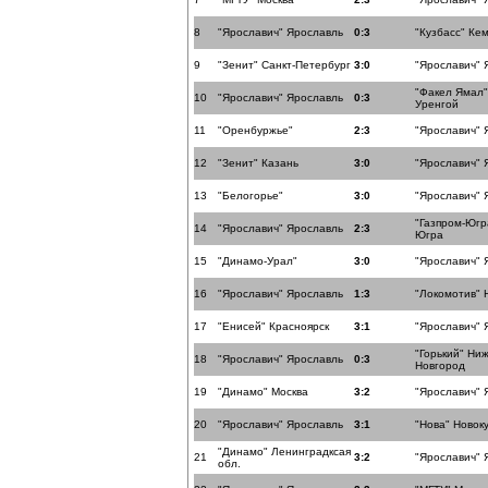
8
"Ярославич" Ярославль
0:3
"Кузбасс" Ке
9
"Зенит" Санкт-Петербург
3:0
"Ярославич" 
"Факел Ямал
10
"Ярославич" Ярославль
0:3
Уренгой
11
"Оренбуржье"
2:3
"Ярославич" 
12
"Зенит" Казань
3:0
"Ярославич" 
13
"Белогорье"
3:0
"Ярославич" 
"Газпром-Юг
14
"Ярославич" Ярославль
2:3
Югра
15
"Динамо-Урал"
3:0
"Ярославич" 
16
"Ярославич" Ярославль
1:3
"Локомотив" 
17
"Енисей" Красноярск
3:1
"Ярославич" 
"Горький" Ни
18
"Ярославич" Ярославль
0:3
Новгород
19
"Динамо" Москва
3:2
"Ярославич" 
20
"Ярославич" Ярославль
3:1
"Нова" Новок
"Динамо" Ленинградксая
21
3:2
"Ярославич" 
обл.