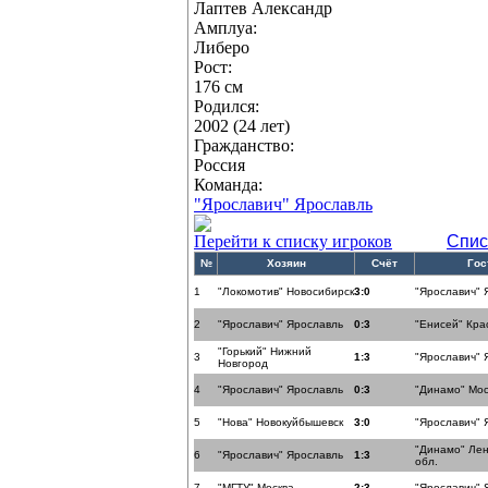
Лаптев Александр
Амплуа:
Либеро
Рост:
176 см
Родился:
2002 (24 лет)
Гражданство:
Россия
Команда:
"Ярославич" Ярославль
Перейти к списку игроков
Спис
№
Хозяин
Счёт
Гос
1
"Локомотив" Новосибирск
3:0
"Ярославич" 
2
"Ярославич" Ярославль
0:3
"Енисей" Кра
"Горький" Нижний
3
1:3
"Ярославич" 
Новгород
4
"Ярославич" Ярославль
0:3
"Динамо" Мос
5
"Нова" Новокуйбышевск
3:0
"Ярославич" 
"Динамо" Лен
6
"Ярославич" Ярославль
1:3
обл.
7
"МГТУ" Москва
2:3
"Ярославич" 