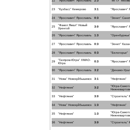
22
"Ярославич" Ярославль
2:3
"МГТУ" Москв
23
"Кузбасс" Кемерово
3:1
"Ярославич" 
24
"Ярославич" Ярославль
0:3
"Зенит" Санк
"Факел Ямал" Новый
25
3:0
"Ярославич" 
Уренгой
26
"Ярославич" Ярославль
1:3
"Оренбуржье
27
"Ярославич" Ярославль
0:3
"Зенит" Каза
28
"Ярославич" Ярославль
0:3
"Белогорье"
"Газпром-Югра" ХМАО-
29
0:3
"Ярославич" 
Югра
30
"Ярославич" Ярославль
3:2
"Динамо-Ура
31
"Нова" Новокуйбышевск
3:1
"Нефтяник"
"Югра-Самот
32
"Нефтяник"
3:2
Нижневартов
33
"Нефтяник"
3:0
"Строитель" 
34
"Нова" Новокуйбышевск
1:3
"Нефтяник"
"Югра-Самот
35
"Нефтяник"
1:3
Нижневартов
36
"Нефтяник"
3:0
"Строитель" 