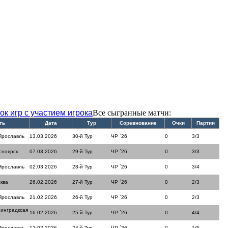
ок игр с участием игрока
Все сыгранные матчи:
ть
Дата
Тур
Соревнование
Очки
Партии
Ярославль
13.03.2026
30-й Тур
ЧР `26
0
3/3
сноярск
07.03.2026
29-й Тур
ЧР `26
0
3/3
Ярославль
02.03.2026
28-й Тур
ЧР `26
0
3/4
ква
26.02.2026
27-й Тур
ЧР `26
0
2/3
Ярославль
21.02.2026
26-й Тур
ЧР `26
0
2/3
инградксая
16.02.2026
25-й Тур
ЧР `26
0
4/4
Ярославль
12.02.2026
24-й Тур
ЧР `26
0
1/5