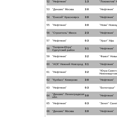
52
"Нефтяник"
1:3
"Локомотив" 
53
"Динамо" Москва
3:0
"Нефтяник"
54
"Енисей" Красноярск
3:0
"Нефтяник"
55
"Нефтяник"
3:0
"Нова" Новок
56
"Строитель" Минск
2:3
"Нефтяник"
57
"Нефтяник"
0:3
"Урал" Уфа
"Газпром-Югра"
58
3:1
"Нефтяник"
Сургутский район
59
"Нефтяник"
3:2
"Факел" Новы
60
"АСК" Нижний Новгород
3:1
"Нефтяник"
"Югра-Самот
61
"Нефтяник"
3:2
Нижневартов
62
"Кузбасс" Кемерово
3:0
"Нефтяник"
63
"Нефтяник"
0:3
"Белогорье"
"Динамо" Ленинградксая
64
3:0
"Нефтяник"
обл.
65
"Нефтяник"
0:3
"Зенит" Санк
66
"Динамо" Москва
3:0
"Нефтяник"