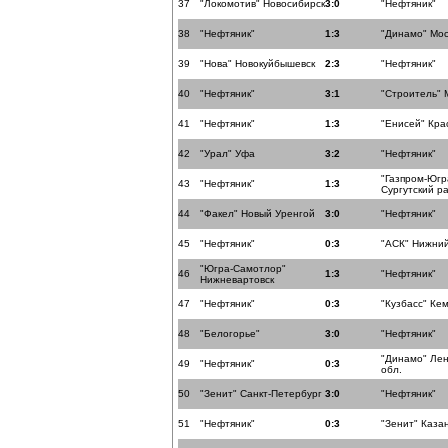
37
"Локомотив" Новосибирск
3:0
"Нефтяник"
38
"Нефтяник"
1:3
"Динамо" Мос
39
"Нова" Новокуйбышевск
2:3
"Нефтяник"
40
"Нефтяник"
3:1
"Строитель" 
41
"Нефтяник"
1:3
"Енисей" Кра
42
"Урал" Уфа
3:2
"Нефтяник"
"Газпром-Югр
43
"Нефтяник"
1:3
Сургутский р
44
"Факел" Новый Уренгой
3:0
"Нефтяник"
45
"Нефтяник"
0:3
"АСК" Нижни
"Югра-Самотлор"
46
1:3
"Нефтяник"
Нижневартовск
47
"Нефтяник"
0:3
"Кузбасс" Ке
48
"Белогорье"
3:0
"Нефтяник"
"Динамо" Лен
49
"Нефтяник"
0:3
обл.
50
"Зенит" Санкт-Петербург
3:0
"Нефтяник"
51
"Нефтяник"
0:3
"Зенит" Каза