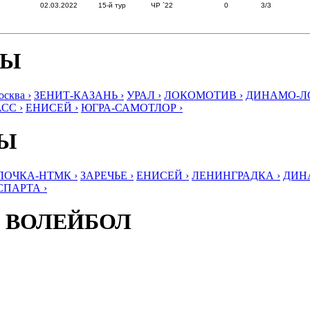
02.03.2022
15-й тур
ЧР `22
0
3/3
БЫ
ква ›
ЗЕНИТ-КАЗАНЬ ›
УРАЛ ›
ЛОКОМОТИВ ›
ДИНАМО-ЛО
СС ›
ЕНИСЕЙ ›
ЮГРА-САМОТЛОР ›
БЫ
ЛОЧКА-НТМК ›
ЗАРЕЧЬЕ ›
ЕНИСЕЙ ›
ЛЕНИНГРАДКА ›
ДИНА
СПАРТА ›
 ВОЛЕЙБОЛ