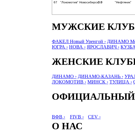
67
"Локомотив" Новосибирск
3:0
"Нефтяник"
МУЖСКИЕ КЛУ
ФАКЕЛ Новый Уренгой ›
ДИНАМО Мос
ЮГРА ›
НОВА ›
ЯРОСЛАВИЧ ›
КУЗБА
ЖЕНСКИЕ КЛУ
ДИНАМО ›
ДИНАМО-КАЗАНЬ ›
УРА
ЛОКОМОТИВ ›
МИНСК ›
ТУЛИЦА ›
ОФИЦИАЛЬНЫЙ
ВФВ ›
FIVB ›
CEV ›
О НАС