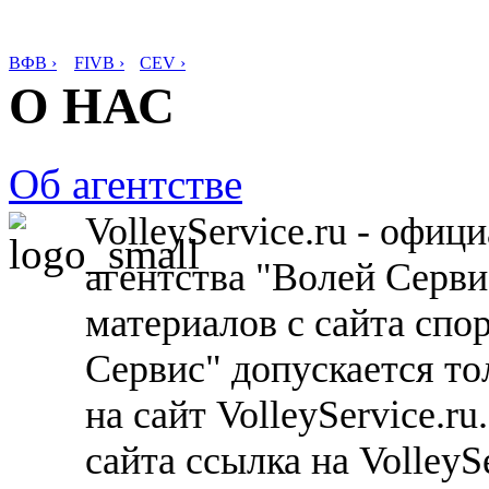
ВФВ ›
FIVB ›
CEV ›
О НАС
Об агентстве
VolleyService.ru - офи
агентства "Волей Серв
материалов с сайта спо
Сервис" допускается то
на сайт VolleyService.r
сайта ссылка на VolleyS