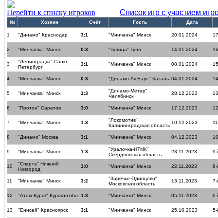
Перейти к списку игроков
Список игр с участием игр
№
Хозяин
Счёт
Гость
Дата
1
"Динамо" Краснодар
3:1
"Минчанка" Минск
20.01.2024
17
2
"Минчанка" Минск
0:3
"Тулица" Тула
14.01.2024
16
"Ленинградка" Санкт-
3
3:1
"Минчанка" Минск
08.01.2024
15
Петербург
4
"Минчанка" Минск
0:3
"Динамо-Ак Барс" Казань
04.01.2024
14
"Динамо-Метар"
5
"Минчанка" Минск
1:3
28.12.2023
13
Челябинск
6
"Протон" Саратов
3:0
"Минчанка" Минск
17.12.2023
12
"Локомотив"
7
"Минчанка" Минск
1:3
10.12.2023
11
Калининградская область
8
"Динамо" Москва
3:1
"Минчанка" Минск
04.12.2023
10
"Уралочка-НТМК"
9
"Минчанка" Минск
1:3
28.11.2023
9-
Свердловская область
"Спарта" Нижний
10
3:0
"Минчанка" Минск
22.11.2023
8-
Новгород
"Заречье-Одинцово"
11
"Минчанка" Минск
3:2
13.11.2023
7-
Московская область
12
"Атом-Курск" Курская обл.
1:3
"Минчанка" Минск
05.11.2023
6-
13
"Енисей" Красноярск
3:1
"Минчанка" Минск
25.10.2023
5-