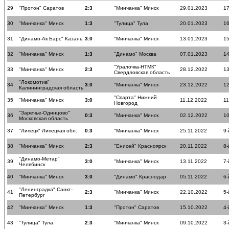
29
"Протон" Саратов
2:3
"Минчанка" Минск
29.01.2023
17
30
"Минчанка" Минск
1:3
"Тулица" Тула
20.01.2023
16
31
"Динамо-Ак Барс" Казань
3:0
"Минчанка" Минск
13.01.2023
15
32
"Минчанка" Минск
1:3
"Динамо" Москва
07.01.2023
14
"Уралочка-НТМК"
33
"Минчанка" Минск
2:3
28.12.2022
13
Свердловская область
"Локомотив"
34
3:0
"Минчанка" Минск
23.12.2022
12
Калининградская область
"Спарта" Нижний
35
"Минчанка" Минск
3:0
11.12.2022
11
Новгород
"Заречье-Одинцово"
36
0:3
"Минчанка" Минск
02.12.2022
10
Московская область
37
"Липецк" Липецкая обл.
0:3
"Минчанка" Минск
25.11.2022
9-
38
"Минчанка" Минск
2:3
"Енисей" Красноярск
20.11.2022
8-
"Динамо-Метар"
39
3:0
"Минчанка" Минск
13.11.2022
7-
Челябинск
40
"Минчанка" Минск
3:0
"Динамо" Краснодар
05.11.2022
6-
"Ленинградка" Санкт-
41
2:3
"Минчанка" Минск
22.10.2022
5-
Петербург
42
"Минчанка" Минск
1:3
"Протон" Саратов
15.10.2022
4-
43
"Тулица" Тула
2:3
"Минчанка" Минск
09.10.2022
3-