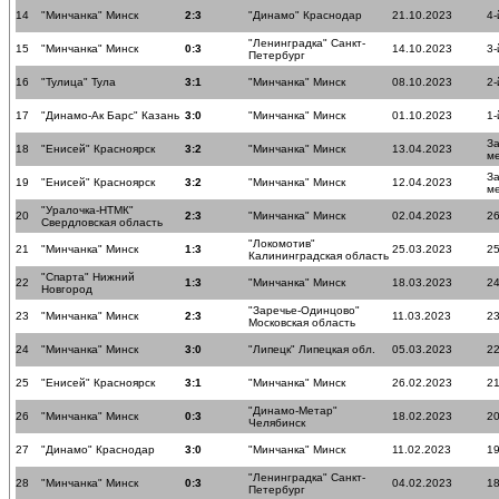
14
"Минчанка" Минск
2:3
"Динамо" Краснодар
21.10.2023
4-
"Ленинградка" Санкт-
15
"Минчанка" Минск
0:3
14.10.2023
3-
Петербург
16
"Тулица" Тула
3:1
"Минчанка" Минск
08.10.2023
2-
17
"Динамо-Ак Барс" Казань
3:0
"Минчанка" Минск
01.10.2023
1-
За
18
"Енисей" Красноярск
3:2
"Минчанка" Минск
13.04.2023
м
За
19
"Енисей" Красноярск
3:2
"Минчанка" Минск
12.04.2023
м
"Уралочка-НТМК"
20
2:3
"Минчанка" Минск
02.04.2023
26
Свердловская область
"Локомотив"
21
"Минчанка" Минск
1:3
25.03.2023
25
Калининградская область
"Спарта" Нижний
22
1:3
"Минчанка" Минск
18.03.2023
24
Новгород
"Заречье-Одинцово"
23
"Минчанка" Минск
2:3
11.03.2023
23
Московская область
24
"Минчанка" Минск
3:0
"Липецк" Липецкая обл.
05.03.2023
22
25
"Енисей" Красноярск
3:1
"Минчанка" Минск
26.02.2023
21
"Динамо-Метар"
26
"Минчанка" Минск
0:3
18.02.2023
20
Челябинск
27
"Динамо" Краснодар
3:0
"Минчанка" Минск
11.02.2023
19
"Ленинградка" Санкт-
28
"Минчанка" Минск
0:3
04.02.2023
18
Петербург