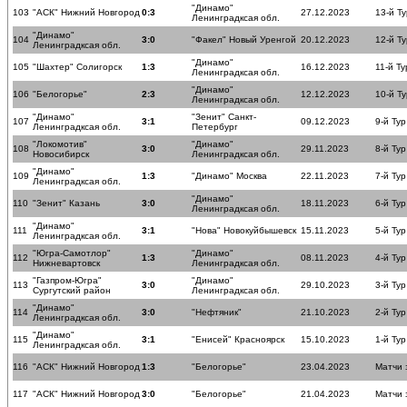
"Динамо"
103
"АСК" Нижний Новгород
0:3
27.12.2023
13-й Ту
Ленинградксая обл.
"Динамо"
104
3:0
"Факел" Новый Уренгой
20.12.2023
12-й Ту
Ленинградксая обл.
"Динамо"
105
"Шахтер" Солигорск
1:3
16.12.2023
11-й Ту
Ленинградксая обл.
"Динамо"
106
"Белогорье"
2:3
12.12.2023
10-й Ту
Ленинградксая обл.
"Динамо"
"Зенит" Санкт-
107
3:1
09.12.2023
9-й Тур
Ленинградксая обл.
Петербург
"Локомотив"
"Динамо"
108
3:0
29.11.2023
8-й Тур
Новосибирск
Ленинградксая обл.
"Динамо"
109
1:3
"Динамо" Москва
22.11.2023
7-й Тур
Ленинградксая обл.
"Динамо"
110
"Зенит" Казань
3:0
18.11.2023
6-й Тур
Ленинградксая обл.
"Динамо"
111
3:1
"Нова" Новокуйбышевск
15.11.2023
5-й Тур
Ленинградксая обл.
"Югра-Самотлор"
"Динамо"
112
1:3
08.11.2023
4-й Тур
Нижневартовск
Ленинградксая обл.
"Газпром-Югра"
"Динамо"
113
3:0
29.10.2023
3-й Тур
Сургутский район
Ленинградксая обл.
"Динамо"
114
3:0
"Нефтяник"
21.10.2023
2-й Тур
Ленинградксая обл.
"Динамо"
115
3:1
"Енисей" Красноярск
15.10.2023
1-й Тур
Ленинградксая обл.
116
"АСК" Нижний Новгород
1:3
"Белогорье"
23.04.2023
Матчи 
117
"АСК" Нижний Новгород
3:0
"Белогорье"
21.04.2023
Матчи 