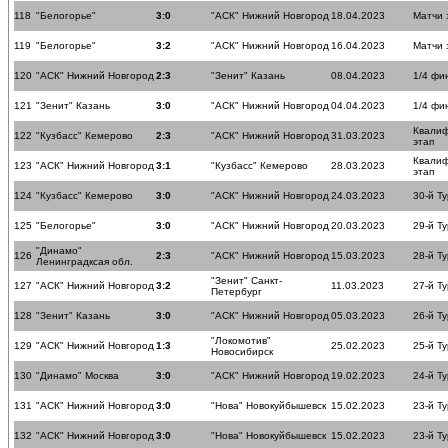
118
"Белогорье"
3:0
"АСК" Нижний Новгород
18.04.2023
Матчи 
119
"Белогорье"
3:2
"АСК" Нижний Новгород
16.04.2023
Матчи 
120
"АСК" Нижний Новгород
2:3
"Зенит" Казань
08.04.2023
1/4 фи
121
"Зенит" Казань
3:0
"АСК" Нижний Новгород
04.04.2023
1/4 фи
Квали
122
"Кузбасс" Кемерово
2:3
"АСК" Нижний Новгород
31.03.2023
этап
Квали
123
"АСК" Нижний Новгород
3:1
"Кузбасс" Кемерово
28.03.2023
этап
124
"Кузбасс" Кемерово
3:0
"АСК" Нижний Новгород
24.03.2023
30-й Ту
125
"Белогорье"
3:0
"АСК" Нижний Новгород
20.03.2023
29-й Ту
"Динамо"
126
2:3
"АСК" Нижний Новгород
15.03.2023
28-й Ту
Ленинградксая обл.
"Зенит" Санкт-
127
"АСК" Нижний Новгород
3:2
11.03.2023
27-й Ту
Петербург
128
"Зенит" Казань
3:0
"АСК" Нижний Новгород
05.03.2023
26-й Ту
"Локомотив"
129
"АСК" Нижний Новгород
1:3
25.02.2023
25-й Ту
Новосибирск
130
"Динамо" Москва
3:0
"АСК" Нижний Новгород
19.02.2023
24-й Ту
131
"АСК" Нижний Новгород
3:0
"Нова" Новокуйбышевск
15.02.2023
23-й Ту
132
"АСК" Нижний Новгород
3:0
"Нова" Новокуйбышевск
15.02.2023
23-й Ту