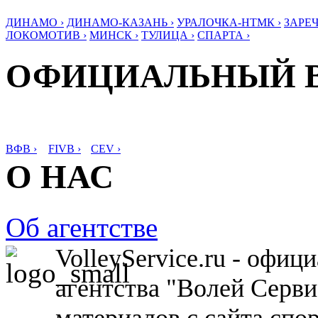
ДИНАМО ›
ДИНАМО-КАЗАНЬ ›
УРАЛОЧКА-НТМК ›
ЗАРЕЧ
ЛОКОМОТИВ ›
МИНСК ›
ТУЛИЦА ›
СПАРТА ›
ОФИЦИАЛЬНЫЙ 
ВФВ ›
FIVB ›
CEV ›
О НАС
Об агентстве
VolleyService.ru - офи
агентства "Волей Серв
материалов с сайта спо