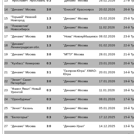
13
"Ярославич" Ярославль
0:3
"Динамо" Москва
26.02.2026
27-й Ту
14
"Динамо" Москва
3:0
"Енисей" Красноярск
20.02.2026
26-й Ту
"Горький" Нижний
15
1:3
"Динамо" Москва
15.02.2026
25-й Ту
Новгород
"Локомотив"
16
1:3
"Динамо" Москва
11.02.2026
24-й Ту
Новосибирск
17
"Динамо" Москва
3:0
"Нова" Новокуйбышевск
08.02.2026
23-й Ту
"Динамо"
18
1:3
"Динамо" Москва
01.02.2026
22-й Ту
Ленинградксая обл.
19
"Динамо" Москва
3:0
"МГТУ" Москва
28.01.2026
21-й Ту
20
"Кузбасс" Кемерово
0:3
"Динамо" Москва
23.01.2026
20-й Ту
"Газпром-Югра" ХМАО-
21
"Динамо" Москва
3:1
20.01.2026
14-й Ту
Югра
"Зенит" Санкт-
22
3:0
"Динамо" Москва
17.01.2026
19-й Ту
Петербург
"Факел Ямал" Новый
23
0:3
"Динамо" Москва
11.01.2026
18-й Ту
Уренгой
24
"Оренбуржье"
0:3
"Динамо" Москва
08.01.2026
17-й Ту
25
"Зенит" Казань
3:2
"Динамо" Москва
05.01.2026
16-й Ту
26
"Белогорье"
0:3
"Динамо" Москва
17.12.2025
15-й Ту
27
"Динамо" Москва
3:0
"Динамо-Урал"
14.12.2025
13-й Ту