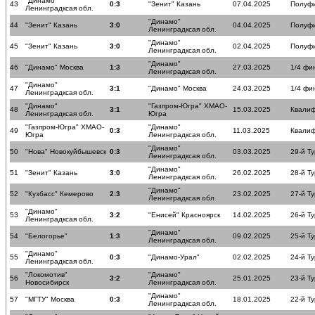
"Динамо"
43
0:3
"Зенит" Казань
07.04.2025
Полуф
Ленинградксая обл.
"Динамо"
44
"Зенит" Казань
3:0
04.04.2025
Полуф
Ленинградксая обл.
"Динамо"
45
"Зенит" Казань
3:0
02.04.2025
Полуф
Ленинградксая обл.
"Динамо"
46
"Динамо" Москва
1:3
27.03.2025
1/4 фи
Ленинградксая обл.
"Динамо"
47
3:1
"Динамо" Москва
24.03.2025
1/4 фи
Ленинградксая обл.
"Динамо"
"Газпром-Югра" ХМАО-
48
3:1
15.03.2025
Квалиф
Ленинградксая обл.
Югра
"Газпром-Югра" ХМАО-
"Динамо"
49
0:3
11.03.2025
Квалиф
Югра
Ленинградксая обл.
"Динамо"
50
"Нова" Новокуйбышевск
0:3
03.03.2025
29-й Ту
Ленинградксая обл.
"Динамо"
51
"Зенит" Казань
3:0
26.02.2025
28-й Ту
Ленинградксая обл.
"Динамо"
52
"Кузбасс" Кемерово
2:3
23.02.2025
27-й Ту
Ленинградксая обл.
"Динамо"
53
3:2
"Енисей" Красноярск
14.02.2025
26-й Ту
Ленинградксая обл.
"Динамо"
54
"Белогорье"
1:3
09.02.2025
25-й Ту
Ленинградксая обл.
"Динамо"
55
0:3
"Динамо-Урал"
02.02.2025
24-й Ту
Ленинградксая обл.
"Локомотив"
"Динамо"
56
3:2
25.01.2025
23-й Ту
Новосибирск
Ленинградксая обл.
"Динамо"
57
"МГТУ" Москва
0:3
18.01.2025
22-й Ту
Ленинградксая обл.