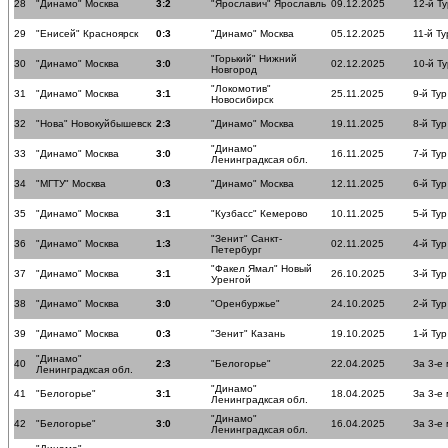
28
"Динамо" Москва
3:2
"Ярославич" Ярославль
09.12.2025
12-й Ту
29
"Енисей" Красноярск
0:3
"Динамо" Москва
05.12.2025
11-й Ту
"Горький" Нижний
30
"Динамо" Москва
3:0
02.12.2025
10-й Ту
Новгород
"Локомотив"
31
"Динамо" Москва
3:1
25.11.2025
9-й Тур
Новосибирск
32
"Нова" Новокуйбышевск
2:3
"Динамо" Москва
19.11.2025
8-й Тур
"Динамо"
33
"Динамо" Москва
3:0
16.11.2025
7-й Тур
Ленинградксая обл.
34
"МГТУ" Москва
0:3
"Динамо" Москва
12.11.2025
6-й Тур
35
"Динамо" Москва
3:1
"Кузбасс" Кемерово
10.11.2025
5-й Тур
"Зенит" Санкт-
36
"Динамо" Москва
1:3
02.11.2025
4-й Тур
Петербург
"Факел Ямал" Новый
37
"Динамо" Москва
3:1
26.10.2025
3-й Тур
Уренгой
38
"Динамо" Москва
3:0
"Оренбуржье"
24.10.2025
2-й Тур
39
"Динамо" Москва
0:3
"Зенит" Казань
19.10.2025
1-й Тур
"Динамо"
40
2:3
"Белогорье"
22.04.2025
За 3-е
Ленинградксая обл.
"Динамо"
41
"Белогорье"
3:1
18.04.2025
За 3-е
Ленинградксая обл.
"Динамо"
42
"Белогорье"
3:0
16.04.2025
За 3-е
Ленинградксая обл.