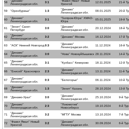
"Динамо"
"Факел Ямал" Новый
58
3:1
12.01.2025
21-й Ту
Ленинградксая обл.
Уренгой
"Динамо"
59
"Оренбуржье"
1:3
08.01.2025
20-й Ту
Ленинградксая обл.
"Динамо"
"Газпром-Югра" ХМАО-
60
3:1
05.01.2025
19-й Ту
Ленинградксая обл.
Югра
"Зенит" Санкт-
"Динамо"
61
3:0
20.12.2024
18-й Ту
Петербург
Ленинградксая обл.
"Динамо"
62
3:2
"Динамо" Москва
16.12.2024
17-й Ту
Ленинградксая обл.
"Динамо"
63
"АСК" Нижний Новгород
0:3
11.12.2024
16-й Ту
Ленинградксая обл.
"Динамо"
64
3:0
"Нова" Новокуйбышевск
28.11.2024
14-й Ту
Ленинградксая обл.
"Динамо"
65
3:1
"Кузбасс" Кемерово
18.11.2024
12-й Ту
Ленинградксая обл.
"Динамо"
66
"Енисей" Красноярск
2:3
13.11.2024
11-й Ту
Ленинградксая обл.
"Динамо"
67
0:3
"Белогорье"
06.11.2024
10-й Ту
Ленинградксая обл.
"Динамо"
68
1:3
"Зенит" Казань
28.10.2024
13-й Ту
Ленинградксая обл.
"Динамо"
69
"Динамо-Урал"
3:0
25.10.2024
9-й Тур
Ленинградксая обл.
"Динамо"
"Локомотив"
70
2:3
19.10.2024
8-й Тур
Ленинградксая обл.
Новосибирск
"Динамо"
71
3:2
"МГТУ" Москва
13.10.2024
7-й Тур
Ленинградксая обл.
"Факел Ямал" Новый
"Динамо"
72
3:2
30.09.2024
6-й Тур
Уренгой
Ленинградксая обл.