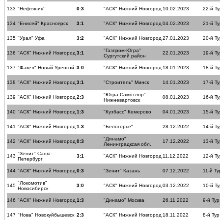
133
"Нефтяник"
0:3
"АСК" Нижний Новгород
10.02.2023
22-й Ту
134
"Енисей" Красноярск
3:1
"АСК" Нижний Новгород
04.02.2023
21-й Ту
135
"Урал" Уфа
3:2
"АСК" Нижний Новгород
27.01.2023
20-й Ту
"Газпром-Югра"
136
"АСК" Нижний Новгород
3:1
22.01.2023
19-й Ту
Сургутский район
137
"Факел" Новый Уренгой
3:0
"АСК" Нижний Новгород
18.01.2023
18-й Ту
138
"АСК" Нижний Новгород
3:1
"Строитель" Минск
14.01.2023
17-й Ту
"Югра-Самотлор"
139
"АСК" Нижний Новгород
2:3
08.01.2023
16-й Ту
Нижневартовск
140
"АСК" Нижний Новгород
1:3
"Кузбасс" Кемерово
04.01.2023
15-й Ту
141
"АСК" Нижний Новгород
1:3
"Белогорье"
28.12.2022
14-й Ту
"Динамо"
142
"АСК" Нижний Новгород
0:3
17.12.2022
13-й Ту
Ленинградксая обл.
"Зенит" Санкт-
143
3:1
"АСК" Нижний Новгород
11.12.2022
12-й Ту
Петербург
144
"АСК" Нижний Новгород
0:3
"Зенит" Казань
07.12.2022
11-й Ту
"Локомотив"
145
3:0
"АСК" Нижний Новгород
03.12.2022
10-й Ту
Новосибирск
146
"АСК" Нижний Новгород
1:3
"Динамо" Москва
26.11.2022
9-й Тур
147
"Нова" Новокуйбышевск
2:3
"АСК" Нижний Новгород
18.11.2022
8-й Тур