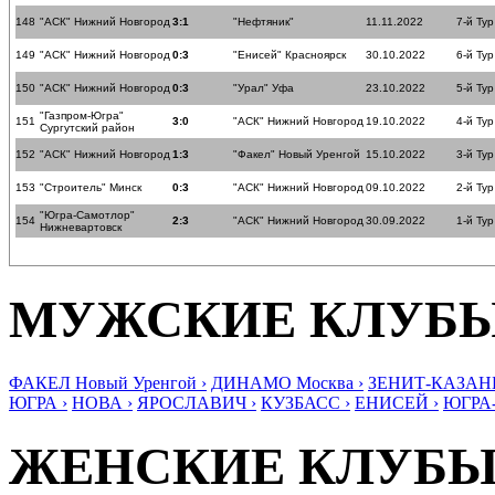
148
"АСК" Нижний Новгород
3:1
"Нефтяник"
11.11.2022
7-й Тур
149
"АСК" Нижний Новгород
0:3
"Енисей" Красноярск
30.10.2022
6-й Тур
150
"АСК" Нижний Новгород
0:3
"Урал" Уфа
23.10.2022
5-й Тур
"Газпром-Югра"
151
3:0
"АСК" Нижний Новгород
19.10.2022
4-й Тур
Сургутский район
152
"АСК" Нижний Новгород
1:3
"Факел" Новый Уренгой
15.10.2022
3-й Тур
153
"Строитель" Минск
0:3
"АСК" Нижний Новгород
09.10.2022
2-й Тур
"Югра-Самотлор"
154
2:3
"АСК" Нижний Новгород
30.09.2022
1-й Тур
Нижневартовск
МУЖСКИЕ КЛУБ
ФАКЕЛ Новый Уренгой ›
ДИНАМО Москва ›
ЗЕНИТ-КАЗАНЬ
ЮГРА ›
НОВА ›
ЯРОСЛАВИЧ ›
КУЗБАСС ›
ЕНИСЕЙ ›
ЮГРА
ЖЕНСКИЕ КЛУБ