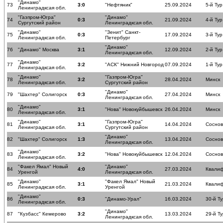
"Динамо"
73
3:0
"Нефтяник"
25.09.2024
5-й Тур
Ленинградксая обл.
"Газпром-Югра"
"Динамо"
74
0:3
21.09.2024
4-й Тур
Сургутский район
Ленинградксая обл.
"Динамо"
"Зенит" Санкт-
75
0:3
17.09.2024
3-й Тур
Ленинградксая обл.
Петербург
"Динамо"
76
"Динамо" Москва
3:1
12.09.2024
2-й Тур
Ленинградксая обл.
"Динамо"
77
3:2
"АСК" Нижний Новгород
07.09.2024
1-й Тур
Ленинградксая обл.
"Динамо"
"Газпром-Югра"
78
3:2
28.04.2024
Минск
Ленинградксая обл.
Сургутский район
"Динамо"
79
"Шахтер" Солигорск
0:3
27.04.2024
Минск
Ленинградксая обл.
"Динамо"
80
3:1
"Нова" Новокуйбышевск
26.04.2024
Минск
Ленинградксая обл.
"Динамо"
"Газпром-Югра"
81
3:1
14.04.2024
Соснов
Ленинградксая обл.
Сургутский район
"Динамо"
82
"Шахтер" Солигорск
1:3
13.04.2024
Соснов
Ленинградксая обл.
"Динамо"
83
3:2
"Нова" Новокуйбышевск
12.04.2024
Соснов
Ленинградксая обл.
"Факел Ямал" Новый
"Динамо"
84
4:0
27.03.2024
Квалиф
Уренгой
Ленинградксая обл.
"Динамо"
"Факел Ямал" Новый
85
3:1
21.03.2024
Квалиф
Ленинградксая обл.
Уренгой
"Динамо"
86
0:3
"Динамо-Урал"
16.03.2024
30-й Ту
Ленинградксая обл.
"Динамо"
87
"Кузбасс" Кемерово
3:2
13.03.2024
29-й Ту
Ленинградксая обл.