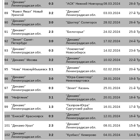
"Динамо"
88
0:3
"АСК" Нижний Новгород
08.03.2024
28-й Ту
Ленинградксая обл.
"Факел Ямал" Новый
"Динамо"
89
3:2
03.03.2024
27-й Ту
Уренгой
Ленинградксая обл.
"Динамо"
90
3:0
"Шахтер" Солигорск
28.02.2024
26-й Ту
Ленинградксая обл.
"Динамо"
91
2:3
"Белогорье"
24.02.2024
25-й Ту
Ленинградксая обл.
"Зенит" Санкт-
"Динамо"
92
3:0
17.02.2024
24-й Ту
Петербург
Ленинградксая обл.
"Динамо"
"Локомотив"
93
0:3
14.02.2024
23-й Ту
Ленинградксая обл.
Новосибирск
"Динамо"
94
"Динамо" Москва
3:2
10.02.2024
22-й Ту
Ленинградксая обл.
"Динамо"
95
"Нова" Новокуйбышевск
3:1
02.02.2024
20-й Ту
Ленинградксая обл.
"Динамо"
"Югра-Самотлор"
96
3:0
28.01.2024
19-й Ту
Ленинградксая обл.
Нижневартовск
"Динамо"
97
0:3
"Зенит" Казань
25.01.2024
21-й Ту
Ленинградксая обл.
"Динамо"
98
"Нефтяник"
3:1
20.01.2024
18-й Ту
Ленинградксая обл.
"Динамо"
"Газпром-Югра"
99
1:3
16.01.2024
17-й Ту
Ленинградксая обл.
Сургутский район
"Динамо"
100
"Енисей" Красноярск
0:3
12.01.2024
16-й Ту
Ленинградксая обл.
"Динамо"
101
"Динамо-Урал"
2:3
08.01.2024
15-й Ту
Ленинградксая обл.
"Динамо"
102
3:2
"Кузбасс" Кемерово
04.01.2024
14-й Ту
Ленинградксая обл.