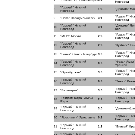
Новгород
"Горький" Нижний
8
1:3
"Динамо" Мо
Новгород
"Горький" Ни
9
"Нова" Новокуйбышевск
3:1
Новгород
"Горький" Нижний
"Динамо" Ле
10
3:1
Новгород
обл.
"Горький" Ни
11
"МГТУ" Москва
2:3
Новгород
"Горький" Нижний
12
2:3
"Кузбасс" Ке
Новгород
"Горький" Ни
13
"Зенит" Санкт-Петербург
3:0
Новгород
"Горький" Нижний
"Факел Ямал
14
0:3
Новгород
Уренгой
"Горький" Ни
15
"Оренбуржье"
3:0
Новгород
"Горький" Нижний
16
0:3
"Зенит" Каза
Новгород
"Горький" Ни
17
"Белогорье"
3:0
Новгород
"Газпром-Югра" ХМАО-
"Горький" Ни
18
2:3
Югра
Новгород
"Горький" Нижний
19
3:0
"Динамо-Ура
Новгород
"Горький" Ни
20
"Ярославич" Ярославль
0:3
Новгород
"Горький" Нижний
21
1:3
"Енисей" Кра
Новгород
"Горький" Нижний