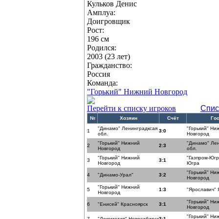
Кульков Денис
Амплуа:
Доигровщик
Рост:
196 см
Родился:
2003 (23 лет)
Гражданство:
Россия
Команда:
"Горький" Нижний Новгород
Перейти к списку игроков
Спис
№
Хозяин
Счёт
Гос
"Динамо" Ленинградксая
"Горький" Ни
1
3:0
обл.
Новгород
"Горький" Нижний
"Динамо" Ле
2
2:3
Новгород
обл.
"Горький" Нижний
"Газпром-Юг
3
3:1
Новгород
Югра
"Горький" Ни
4
"Динамо-Урал"
3:2
Новгород
"Горький" Нижний
5
1:3
"Ярославич" 
Новгород
"Горький" Ни
6
"Енисей" Красноярск
3:1
Новгород
"Горький" Ни
7
"Локомотив" Новосибирск
3:1