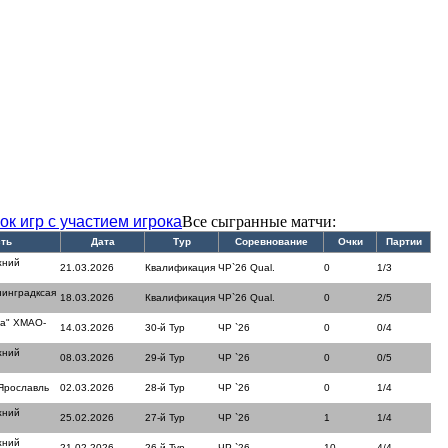
ок игр с участием игрока
Все сыгранные матчи:
ть
Дата
Тур
Соревнование
Очки
Партии
жний
21.03.2026
Квалификация
ЧР`26 Qual.
0
1/3
нинградксая
18.03.2026
Квалификация
ЧР`26 Qual.
0
2/5
ра" ХМАО-
14.03.2026
30-й Тур
ЧР `26
0
0/4
жний
08.03.2026
29-й Тур
ЧР `26
0
0/5
Ярославль
02.03.2026
28-й Тур
ЧР `26
0
1/4
жний
25.02.2026
27-й Тур
ЧР `26
1
1/4
жний
21.02.2026
26-й Тур
ЧР `26
10
4/4