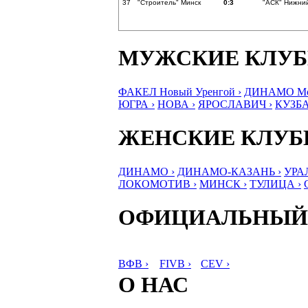
37
"Строитель" Минск
0:3
"АСК" Нижни
МУЖСКИЕ КЛУ
ФАКЕЛ Новый Уренгой ›
ДИНАМО Мос
ЮГРА ›
НОВА ›
ЯРОСЛАВИЧ ›
КУЗБА
ЖЕНСКИЕ КЛУ
ДИНАМО ›
ДИНАМО-КАЗАНЬ ›
УРА
ЛОКОМОТИВ ›
МИНСК ›
ТУЛИЦА ›
ОФИЦИАЛЬНЫЙ
ВФВ ›
FIVB ›
CEV ›
О НАС