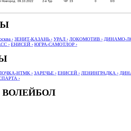
й Новгород
09.10.2022
2-й Тур
ЧР `23
0
0/3
БЫ
ква ›
ЗЕНИТ-КАЗАНЬ ›
УРАЛ ›
ЛОКОМОТИВ ›
ДИНАМО-ЛО
СС ›
ЕНИСЕЙ ›
ЮГРА-САМОТЛОР ›
БЫ
ЛОЧКА-НТМК ›
ЗАРЕЧЬЕ ›
ЕНИСЕЙ ›
ЛЕНИНГРАДКА ›
ДИНА
СПАРТА ›
 ВОЛЕЙБОЛ