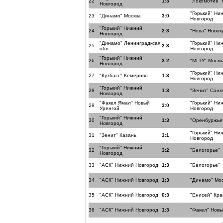
22
1:3
"Локомотив" 
Новгород
"Горький" Ни
23
"Динамо" Москва
3:0
Новгород
"Горький" Нижний
24
2:3
"Нова" Новок
Новгород
"Динамо" Ленинградксая
"Горький" Ни
25
2:3
обл.
Новгород
"Горький" Нижний
26
3:2
"МГТУ" Москв
Новгород
"Горький" Ни
27
"Кузбасс" Кемерово
1:3
Новгород
"Горький" Нижний
28
1:3
"Зенит" Санк
Новгород
"Факел Ямал" Новый
"Горький" Ни
29
3:0
Уренгой
Новгород
"Горький" Нижний
30
1:3
"Оренбуржье
Новгород
"Горький" Ни
31
"Зенит" Казань
3:1
Новгород
"Горький" Нижний
32
3:2
"Белогорье"
Новгород
33
"АСК" Нижний Новгород
1:3
"Белогорье"
34
"АСК" Нижний Новгород
1:3
"Динамо" Мо
35
"АСК" Нижний Новгород
0:3
"Енисей" Кра
36
"АСК" Нижний Новгород
1:3
"Факел" Новы