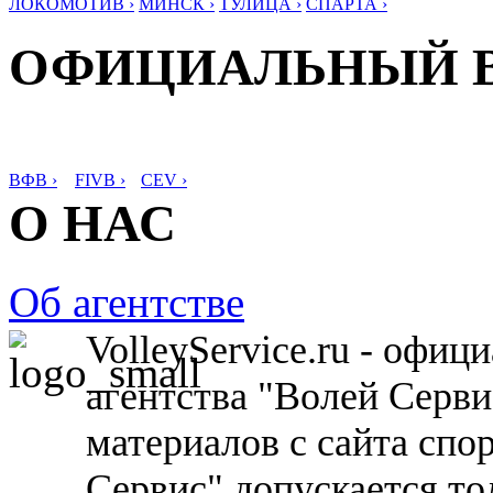
ЛОКОМОТИВ ›
МИНСК ›
ТУЛИЦА ›
СПАРТА ›
ОФИЦИАЛЬНЫЙ 
ВФВ ›
FIVB ›
CEV ›
О НАС
Об агентстве
VolleyService.ru - офи
агентства "Волей Серв
материалов с сайта спо
Сервис" допускается то