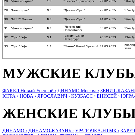
28
"Динамо-Урал"
1:3
"Енисей" Красноярск
27.02.2025
28-й Ту
29
"Белогорье"
3:0
"Динамо-Урал"
22.02.2025
27-й Ту
30
"МГТУ" Москва
0:3
"Динамо-Урал"
14.02.2025
26-й Ту
"Локомотив"
31
"Динамо-Урал"
0:3
05.02.2025
25-й Ту
Новосибирск
"Зенит" Санкт-
32
"Урал" Уфа
3:1
28.12.2023
13-й Ту
Петербург
Квали
33
"Урал" Уфа
1:3
"Факел" Новый Уренгой
31.03.2023
этап
МУЖСКИЕ КЛУБ
ФАКЕЛ Новый Уренгой ›
ДИНАМО Москва ›
ЗЕНИТ-КАЗАНЬ
ЮГРА ›
НОВА ›
ЯРОСЛАВИЧ ›
КУЗБАСС ›
ЕНИСЕЙ ›
ЮГРА
ЖЕНСКИЕ КЛУБ
ДИНАМО ›
ДИНАМО-КАЗАНЬ ›
УРАЛОЧКА-НТМК ›
ЗАРЕЧ