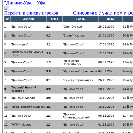
"Динамо-Урал" Уфа
Перейти к списку игроков
Список игр с участием игр
№
Хозяин
Счёт
Гость
Дата
1
"Динамо-Урал"
2:3
"Оренбуржье"
28.01.2026
21-й Ту
2
"Динамо-Урал"
0:3
"Зенит" Казань
23.01.2026
20-й Ту
3
"Белогорье"
3:1
"Динамо-Урал"
17.01.2026
19-й Ту
"Газпром-Югра" ХМАО-
4
3:0
"Динамо-Урал"
12.01.2026
18-й Ту
Югра
"Локомотив"
5
"Динамо-Урал"
1:3
09.01.2026
17-й Ту
Новосибирск
6
"Динамо-Урал"
3:0
"Ярославич" Ярославль
04.01.2026
16-й Ту
7
"Динамо-Урал"
3:1
"Енисей" Красноярск
26.12.2025
15-й Ту
"Горький" Нижний
8
3:0
"Динамо-Урал"
20.12.2025
14-й Ту
Новгород
9
"Динамо" Москва
3:0
"Динамо-Урал"
14.12.2025
13-й Ту
10
"Нова" Новокуйбышевск
3:1
"Динамо-Урал"
10.12.2025
12-й Ту
"Динамо"
11
"Динамо-Урал"
1:3
06.12.2025
11-й Ту
Ленинградксая обл.
12
"МГТУ" Москва
1:3
"Динамо-Урал"
01.12.2025
10-й Ту