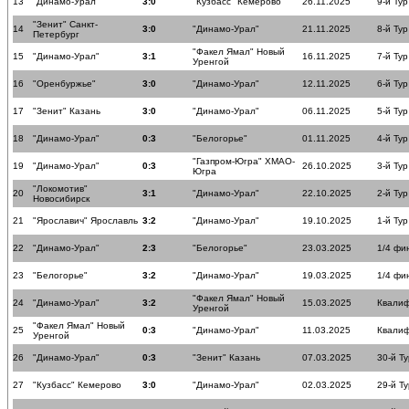
13
"Динамо-Урал"
3:0
"Кузбасс" Кемерово
26.11.2025
9-й Тур
"Зенит" Санкт-
14
3:0
"Динамо-Урал"
21.11.2025
8-й Тур
Петербург
"Факел Ямал" Новый
15
"Динамо-Урал"
3:1
16.11.2025
7-й Тур
Уренгой
16
"Оренбуржье"
3:0
"Динамо-Урал"
12.11.2025
6-й Тур
17
"Зенит" Казань
3:0
"Динамо-Урал"
06.11.2025
5-й Тур
18
"Динамо-Урал"
0:3
"Белогорье"
01.11.2025
4-й Тур
"Газпром-Югра" ХМАО-
19
"Динамо-Урал"
0:3
26.10.2025
3-й Тур
Югра
"Локомотив"
20
3:1
"Динамо-Урал"
22.10.2025
2-й Тур
Новосибирск
21
"Ярославич" Ярославль
3:2
"Динамо-Урал"
19.10.2025
1-й Тур
22
"Динамо-Урал"
2:3
"Белогорье"
23.03.2025
1/4 фи
23
"Белогорье"
3:2
"Динамо-Урал"
19.03.2025
1/4 фи
"Факел Ямал" Новый
24
"Динамо-Урал"
3:2
15.03.2025
Квалиф
Уренгой
"Факел Ямал" Новый
25
0:3
"Динамо-Урал"
11.03.2025
Квалиф
Уренгой
26
"Динамо-Урал"
0:3
"Зенит" Казань
07.03.2025
30-й Ту
27
"Кузбасс" Кемерово
3:0
"Динамо-Урал"
02.03.2025
29-й Ту