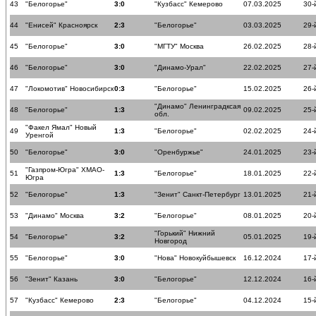
43
"Белогорье"
3:0
"Кузбасс" Кемерово
07.03.2025
30-
44
"Енисей" Красноярск
2:3
"Белогорье"
03.03.2025
29-
45
"Белогорье"
3:0
"МГТУ" Москва
26.02.2025
28-
46
"Белогорье"
3:0
"Динамо-Урал"
22.02.2025
27-
47
"Локомотив" Новосибирск
0:3
"Белогорье"
15.02.2025
26-
"Динамо" Ленинградксая
48
"Белогорье"
1:3
09.02.2025
25-
обл.
"Факел Ямал" Новый
49
1:3
"Белогорье"
02.02.2025
24-
Уренгой
50
"Белогорье"
3:0
"Оренбуржье"
24.01.2025
23-
"Газпром-Югра" ХМАО-
51
1:3
"Белогорье"
18.01.2025
22-
Югра
52
"Белогорье"
1:3
"Зенит" Санкт-Петербург
13.01.2025
21-
53
"Динамо" Москва
3:2
"Белогорье"
08.01.2025
20-
"Горький" Нижний
54
"Белогорье"
3:2
05.01.2025
19-
Новгород
55
"Белогорье"
3:0
"Нова" Новокуйбышевск
16.12.2024
17-
56
"Зенит" Казань
3:0
"Белогорье"
12.12.2024
16-
57
"Кузбасс" Кемерово
2:3
"Белогорье"
04.12.2024
15-