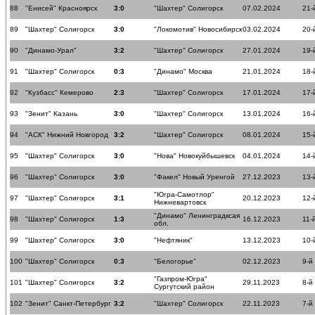
88
"Енисей" Красноярск
3:0
"Шахтер" Солигорск
07.02.2024
21-
89
"Шахтер" Солигорск
3:0
"Локомотив" Новосибирск
03.02.2024
20-
90
"Динамо-Урал"
3:2
"Шахтер" Солигорск
27.01.2024
19-
91
"Шахтер" Солигорск
0:3
"Динамо" Москва
21.01.2024
18-
92
"Кузбасс" Кемерово
2:3
"Шахтер" Солигорск
17.01.2024
17-
93
"Зенит" Казань
3:0
"Шахтер" Солигорск
13.01.2024
16-
94
"АСК" Нижний Новгород
3:2
"Шахтер" Солигорск
08.01.2024
15-
95
"Шахтер" Солигорск
3:0
"Нова" Новокуйбышевск
04.01.2024
14-
96
"Шахтер" Солигорск
3:0
"Факел" Новый Уренгой
27.12.2023
13-
"Югра-Самотлор"
97
"Шахтер" Солигорск
3:1
20.12.2023
12-
Нижневартовск
"Динамо" Ленинградксая
98
"Шахтер" Солигорск
1:3
16.12.2023
11-
обл.
99
"Шахтер" Солигорск
3:0
"Нефтяник"
13.12.2023
10-
100
"Шахтер" Солигорск
0:3
"Белогорье"
02.12.2023
9-й
"Газпром-Югра"
101
"Шахтер" Солигорск
3:2
29.11.2023
8-й
Сургутский район
102
"Зенит" Санкт-Петербург
3:2
"Шахтер" Солигорск
22.11.2023
7-й