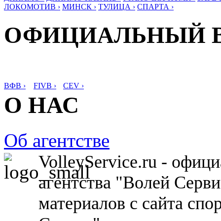
ЛОКОМОТИВ ›
МИНСК ›
ТУЛИЦА ›
СПАРТА ›
ОФИЦИАЛЬНЫЙ 
ВФВ ›
FIVB ›
CEV ›
О НАС
Об агентстве
VolleyService.ru - офи
агентства "Волей Серв
материалов с сайта спо