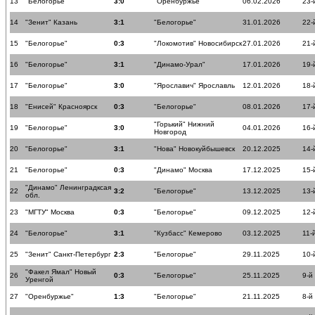
13
"Белогорье"
3:0
"Оренбуржье"
06.02.2026
23-
14
"Зенит" Казань
3:1
"Белогорье"
31.01.2026
22-
15
"Белогорье"
0:3
"Локомотив" Новосибирск
27.01.2026
21-
16
"Белогорье"
3:1
"Динамо-Урал"
17.01.2026
19-
17
"Белогорье"
3:0
"Ярославич" Ярославль
12.01.2026
18-
18
"Енисей" Красноярск
0:3
"Белогорье"
08.01.2026
17-
"Горький" Нижний
19
"Белогорье"
3:0
04.01.2026
16-
Новгород
20
"Белогорье"
3:1
"Нова" Новокуйбышевск
20.12.2025
14-
21
"Белогорье"
0:3
"Динамо" Москва
17.12.2025
15-
"Динамо" Ленинградксая
22
3:2
"Белогорье"
13.12.2025
13-
обл.
23
"МГТУ" Москва
0:3
"Белогорье"
09.12.2025
12-
24
"Белогорье"
3:1
"Кузбасс" Кемерово
03.12.2025
11-
25
"Зенит" Санкт-Петербург
2:3
"Белогорье"
29.11.2025
10-
"Факел Ямал" Новый
26
0:3
"Белогорье"
25.11.2025
9-й
Уренгой
27
"Оренбуржье"
1:3
"Белогорье"
21.11.2025
8-й