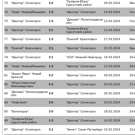
"Газпром-Югра"
73
"Шахтер" Солигорск
3:2
26.04.2024
Мин
Сургутский район
74
"Нова" Новокуйбышевск
1:3
"Шахтер" Солигорск
14.04.2024
Сос
"Динамо" Ленинградксая
75
"Шахтер" Солигорск
1:3
13.04.2024
Сос
обл.
"Газпром-Югра"
76
"Шахтер" Солигорск
3:1
12.04.2024
Сос
Сургутский район
77
"Шахтер" Солигорск
1:3
"Енисей" Красноярск
27.03.2024
Ква
78
"Енисей" Красноярск
3:1
"Шахтер" Солигорск
21.03.2024
Ква
79
"Шахтер" Солигорск
3:1
"АСК" Нижний Новгород
16.03.2024
30-
80
"Нова" Новокуйбышевск
1:3
"Шахтер" Солигорск
12.03.2024
29-
"Факел Ямал" Новый
81
3:2
"Шахтер" Солигорск
06.03.2024
28-
Уренгой
"Югра-Самотлор"
82
0:3
"Шахтер" Солигорск
03.03.2024
27-
Нижневартовск
"Динамо" Ленинградксая
83
3:0
"Шахтер" Солигорск
28.02.2024
26-
обл.
84
"Нефтяник"
3:0
"Шахтер" Солигорск
23.02.2024
25-
85
"Белогорье"
3:0
"Шахтер" Солигорск
18.02.2024
24-
"Газпром-Югра"
86
1:3
"Шахтер" Солигорск
14.02.2024
23-
Сургутский район
87
"Шахтер" Солигорск
3:1
"Зенит" Санкт-Петербург
10.02.2024
22-