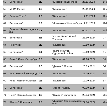
58
"Белогорье"
3:0
"Енисей" Красноярск
27.11.2024
14-
59
"МГТУ" Москва
1:3
"Белогорье"
22.11.2024
13-
60
"Динамо-Урал"
1:3
"Белогорье"
17.11.2024
12-
61
"Белогорье"
0:3
"Локомотив" Новосибирск
12.11.2024
11-
"Динамо" Ленинградксая
62
0:3
"Белогорье"
06.11.2024
10-
обл.
"Факел Ямал" Новый
63
"Белогорье"
3:1
26.10.2024
9-й
Уренгой
64
"Нефтяник"
0:3
"Белогорье"
19.10.2024
8-й
"Газпром-Югра"
65
"Белогорье"
3:1
12.10.2024
7-й
Сургутский район
66
"Зенит" Санкт-Петербург
2:3
"Белогорье"
01.10.2024
6-й
67
"Белогорье"
3:0
"Динамо" Москва
25.09.2024
5-й
68
"АСК" Нижний Новгород
0:3
"Белогорье"
22.09.2024
4-й
69
"Нова" Новокуйбышевск
0:3
"Белогорье"
12.09.2024
2-й
70
"Белогорье"
2:3
"Зенит" Казань
08.09.2024
1-й
71
"Нова" Новокуйбышевск
1:3
"Шахтер" Солигорск
28.04.2024
Мин
"Динамо" Ленинградксая
72
"Шахтер" Солигорск
0:3
27.04.2024
Мин
обл.