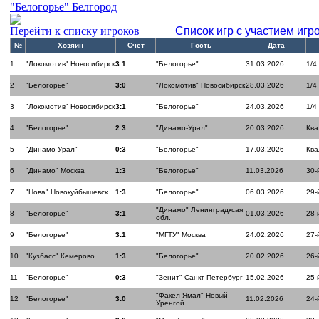
"Белогорье" Белгород
Перейти к списку игроков
Список игр с участием игр
№
Хозяин
Счёт
Гость
Дата
1
"Локомотив" Новосибирск
3:1
"Белогорье"
31.03.2026
1/4
2
"Белогорье"
3:0
"Локомотив" Новосибирск
28.03.2026
1/4
3
"Локомотив" Новосибирск
3:1
"Белогорье"
24.03.2026
1/4
4
"Белогорье"
2:3
"Динамо-Урал"
20.03.2026
Ква
5
"Динамо-Урал"
0:3
"Белогорье"
17.03.2026
Ква
6
"Динамо" Москва
1:3
"Белогорье"
11.03.2026
30-
7
"Нова" Новокуйбышевск
1:3
"Белогорье"
06.03.2026
29-
"Динамо" Ленинградксая
8
"Белогорье"
3:1
01.03.2026
28-
обл.
9
"Белогорье"
3:1
"МГТУ" Москва
24.02.2026
27-
10
"Кузбасс" Кемерово
1:3
"Белогорье"
20.02.2026
26-
11
"Белогорье"
0:3
"Зенит" Санкт-Петербург
15.02.2026
25-
"Факел Ямал" Новый
12
"Белогорье"
3:0
11.02.2026
24-
Уренгой