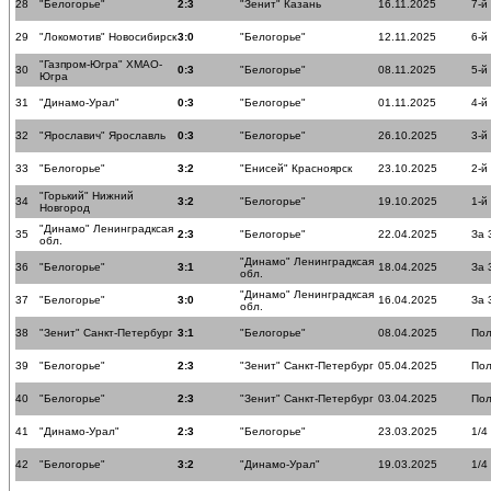
28
"Белогорье"
2:3
"Зенит" Казань
16.11.2025
7-й
29
"Локомотив" Новосибирск
3:0
"Белогорье"
12.11.2025
6-й
"Газпром-Югра" ХМАО-
30
0:3
"Белогорье"
08.11.2025
5-й
Югра
31
"Динамо-Урал"
0:3
"Белогорье"
01.11.2025
4-й
32
"Ярославич" Ярославль
0:3
"Белогорье"
26.10.2025
3-й
33
"Белогорье"
3:2
"Енисей" Красноярск
23.10.2025
2-й
"Горький" Нижний
34
3:2
"Белогорье"
19.10.2025
1-й
Новгород
"Динамо" Ленинградксая
35
2:3
"Белогорье"
22.04.2025
За 
обл.
"Динамо" Ленинградксая
36
"Белогорье"
3:1
18.04.2025
За 
обл.
"Динамо" Ленинградксая
37
"Белогорье"
3:0
16.04.2025
За 
обл.
38
"Зенит" Санкт-Петербург
3:1
"Белогорье"
08.04.2025
По
39
"Белогорье"
2:3
"Зенит" Санкт-Петербург
05.04.2025
По
40
"Белогорье"
2:3
"Зенит" Санкт-Петербург
03.04.2025
По
41
"Динамо-Урал"
2:3
"Белогорье"
23.03.2025
1/4
42
"Белогорье"
3:2
"Динамо-Урал"
19.03.2025
1/4