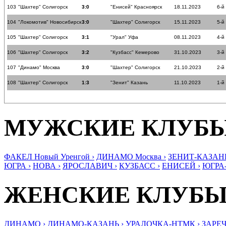
103
"Шахтер" Солигорск
3:0
"Енисей" Красноярск
18.11.2023
6-й
104
"Локомотив" Новосибирск
3:0
"Шахтер" Солигорск
15.11.2023
5-й
105
"Шахтер" Солигорск
3:1
"Урал" Уфа
08.11.2023
4-й
106
"Шахтер" Солигорск
3:2
"Кузбасс" Кемерово
31.10.2023
3-й
107
"Динамо" Москва
3:0
"Шахтер" Солигорск
21.10.2023
2-й
108
"Шахтер" Солигорск
1:3
"Зенит" Казань
11.10.2023
1-й
МУЖСКИЕ КЛУБ
ФАКЕЛ Новый Уренгой ›
ДИНАМО Москва ›
ЗЕНИТ-КАЗАНЬ
ЮГРА ›
НОВА ›
ЯРОСЛАВИЧ ›
КУЗБАСС ›
ЕНИСЕЙ ›
ЮГРА
ЖЕНСКИЕ КЛУБ
ДИНАМО ›
ДИНАМО-КАЗАНЬ ›
УРАЛОЧКА-НТМК ›
ЗАРЕЧ