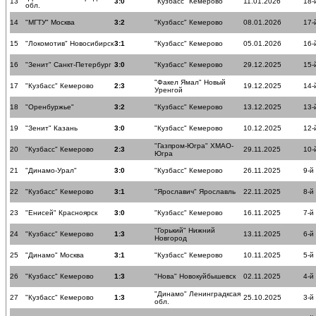
13
3:0
"Кузбасс" Кемерово
11.01.2026
18-
обл.
14
"МГТУ" Москва
3:2
"Кузбасс" Кемерово
08.01.2026
17-
15
"Локомотив" Новосибирск
3:1
"Кузбасс" Кемерово
05.01.2026
16-
16
"Зенит" Санкт-Петербург
3:0
"Кузбасс" Кемерово
29.12.2025
15-
"Факел Ямал" Новый
17
"Кузбасс" Кемерово
2:3
19.12.2025
14-
Уренгой
18
"Оренбуржье"
3:2
"Кузбасс" Кемерово
13.12.2025
13-
19
"Зенит" Казань
3:0
"Кузбасс" Кемерово
10.12.2025
12-
"Газпром-Югра" ХМАО-
20
"Кузбасс" Кемерово
2:3
29.11.2025
10-
Югра
21
"Динамо-Урал"
3:0
"Кузбасс" Кемерово
26.11.2025
9-й
22
"Кузбасс" Кемерово
3:1
"Ярославич" Ярославль
22.11.2025
8-й
23
"Енисей" Красноярск
3:0
"Кузбасс" Кемерово
16.11.2025
7-й
"Горький" Нижний
24
"Кузбасс" Кемерово
1:3
13.11.2025
6-й
Новгород
25
"Динамо" Москва
3:1
"Кузбасс" Кемерово
10.11.2025
5-й
26
"Кузбасс" Кемерово
1:3
"Нова" Новокуйбышевск
02.11.2025
4-й
"Динамо" Ленинградксая
27
"Кузбасс" Кемерово
1:3
25.10.2025
3-й
обл.