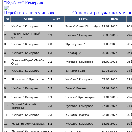
"Кузбасс" Кемерово
Перейти к списку игроков
Список игр с участием игр
№
Хозяин
Счёт
Гость
Дата
1
"Кузбасс" Кемерово
0:3
"Зенит" Санкт-Петербург
12.03.2026
30-
"Факел Ямал" Новый
2
0:3
"Кузбасс" Кемерово
06.03.2026
29-
Уренгой
3
"Кузбасс" Кемерово
2:3
"Оренбуржье"
01.03.2026
28-
4
"Кузбасс" Кемерово
1:3
"Белогорье"
20.02.2026
26-
"Газпром-Югра" ХМАО-
5
3:2
"Кузбасс" Кемерово
15.02.2026
25-
Югра
6
"Кузбасс" Кемерово
0:3
"Динамо-Урал"
11.02.2026
24-
7
"Ярославич" Ярославль
0:3
"Кузбасс" Кемерово
07.02.2026
23-
8
"Кузбасс" Кемерово
0:3
"Зенит" Казань
04.02.2026
27-
9
"Кузбасс" Кемерово
3:1
"Енисей" Красноярск
31.01.2026
22-
"Горький" Нижний
10
2:3
"Кузбасс" Кемерово
27.01.2026
21-
Новгород
11
"Кузбасс" Кемерово
0:3
"Динамо" Москва
23.01.2026
20-
12
"Нова" Новокуйбышевск
3:1
"Кузбасс" Кемерово
18.01.2026
19-
"Динамо" Ленинградксая