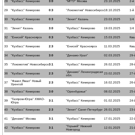
28
"Кузбасс" Кемерово
3:0
"МГТУ" Москва
23.10.2025
2-й
29
"Кузбасс" Кемерово
0:3
"Локомотив" Новосибирск
18.10.2025
1-й
30
"Кузбасс" Кемерово
0:3
"Зенит" Казань
23.03.2025
1/4
31
"Зенит" Казань
3:0
"Кузбасс" Кемерово
19.03.2025
1/4
32
"Енисей" Красноярск
0:3
"Кузбасс" Кемерово
15.03.2025
Ква
33
"Кузбасс" Кемерово
2:3
"Енисей" Красноярск
11.03.2025
Ква
34
"Кузбасс" Кемерово
3:0
"Динамо-Урал"
02.03.2025
29-
35
"Локомотив" Новосибирск
3:1
"Кузбасс" Кемерово
26.02.2025
28-
"Динамо" Ленинградксая
36
"Кузбасс" Кемерово
2:3
23.02.2025
27-
обл.
"Факел Ямал" Новый
37
2:3
"Кузбасс" Кемерово
16.02.2025
26-
Уренгой
38
"Кузбасс" Кемерово
3:0
"Оренбуржье"
08.02.2025
25-
"Газпром-Югра" ХМАО-
39
3:1
"Кузбасс" Кемерово
01.02.2025
24-
Югра
40
"Кузбасс" Кемерово
2:3
"Зенит" Санкт-Петербург
26.01.2025
23-
41
"Динамо" Москва
3:1
"Кузбасс" Кемерово
17.01.2025
22-
"Горький" Нижний
42
"Кузбасс" Кемерово
3:1
12.01.2025
21-
Новгород