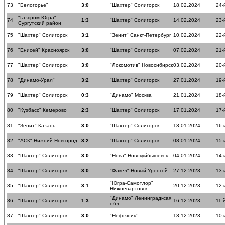
73
"Белогорье"
3:0
"Шахтер" Солигорск
18.02.2024
24-
"Газпром-Югра"
74
1:3
"Шахтер" Солигорск
14.02.2024
23-
Сургутский район
75
"Шахтер" Солигорск
3:1
"Зенит" Санкт-Петербург
10.02.2024
22-
76
"Енисей" Красноярск
3:0
"Шахтер" Солигорск
07.02.2024
21-
77
"Шахтер" Солигорск
3:0
"Локомотив" Новосибирск
03.02.2024
20-
78
"Динамо-Урал"
3:2
"Шахтер" Солигорск
27.01.2024
19-
79
"Шахтер" Солигорск
0:3
"Динамо" Москва
21.01.2024
18-
80
"Кузбасс" Кемерово
2:3
"Шахтер" Солигорск
17.01.2024
17-
81
"Зенит" Казань
3:0
"Шахтер" Солигорск
13.01.2024
16-
82
"АСК" Нижний Новгород
3:2
"Шахтер" Солигорск
08.01.2024
15-
83
"Шахтер" Солигорск
3:0
"Нова" Новокуйбышевск
04.01.2024
14-
84
"Шахтер" Солигорск
3:0
"Факел" Новый Уренгой
27.12.2023
13-
"Югра-Самотлор"
85
"Шахтер" Солигорск
3:1
20.12.2023
12-
Нижневартовск
"Динамо" Ленинградксая
86
"Шахтер" Солигорск
1:3
16.12.2023
11-
обл.
87
"Шахтер" Солигорск
3:0
"Нефтяник"
13.12.2023
10-