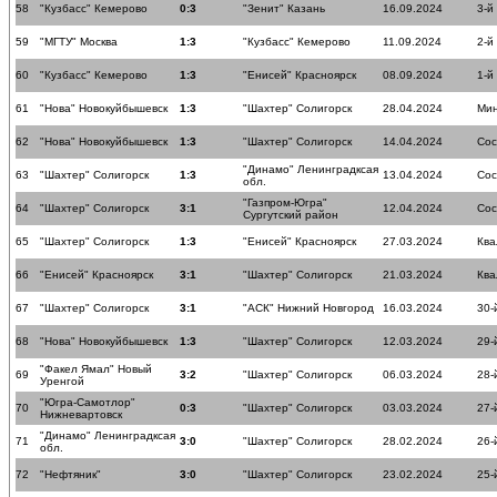
58
"Кузбасс" Кемерово
0:3
"Зенит" Казань
16.09.2024
3-й
59
"МГТУ" Москва
1:3
"Кузбасс" Кемерово
11.09.2024
2-й
60
"Кузбасс" Кемерово
1:3
"Енисей" Красноярск
08.09.2024
1-й
61
"Нова" Новокуйбышевск
1:3
"Шахтер" Солигорск
28.04.2024
Мин
62
"Нова" Новокуйбышевск
1:3
"Шахтер" Солигорск
14.04.2024
Сос
"Динамо" Ленинградксая
63
"Шахтер" Солигорск
1:3
13.04.2024
Сос
обл.
"Газпром-Югра"
64
"Шахтер" Солигорск
3:1
12.04.2024
Сос
Сургутский район
65
"Шахтер" Солигорск
1:3
"Енисей" Красноярск
27.03.2024
Ква
66
"Енисей" Красноярск
3:1
"Шахтер" Солигорск
21.03.2024
Ква
67
"Шахтер" Солигорск
3:1
"АСК" Нижний Новгород
16.03.2024
30-
68
"Нова" Новокуйбышевск
1:3
"Шахтер" Солигорск
12.03.2024
29-
"Факел Ямал" Новый
69
3:2
"Шахтер" Солигорск
06.03.2024
28-
Уренгой
"Югра-Самотлор"
70
0:3
"Шахтер" Солигорск
03.03.2024
27-
Нижневартовск
"Динамо" Ленинградксая
71
3:0
"Шахтер" Солигорск
28.02.2024
26-
обл.
72
"Нефтяник"
3:0
"Шахтер" Солигорск
23.02.2024
25-