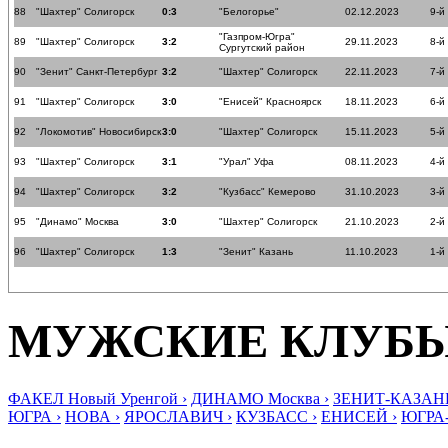
88
"Шахтер" Солигорск
0:3
"Белогорье"
02.12.2023
9-й
"Газпром-Югра"
89
"Шахтер" Солигорск
3:2
29.11.2023
8-й
Сургутский район
90
"Зенит" Санкт-Петербург
3:2
"Шахтер" Солигорск
22.11.2023
7-й
91
"Шахтер" Солигорск
3:0
"Енисей" Красноярск
18.11.2023
6-й
92
"Локомотив" Новосибирск
3:0
"Шахтер" Солигорск
15.11.2023
5-й
93
"Шахтер" Солигорск
3:1
"Урал" Уфа
08.11.2023
4-й
94
"Шахтер" Солигорск
3:2
"Кузбасс" Кемерово
31.10.2023
3-й
95
"Динамо" Москва
3:0
"Шахтер" Солигорск
21.10.2023
2-й
96
"Шахтер" Солигорск
1:3
"Зенит" Казань
11.10.2023
1-й
МУЖСКИЕ КЛУБ
ФАКЕЛ Новый Уренгой ›
ДИНАМО Москва ›
ЗЕНИТ-КАЗАНЬ
ЮГРА ›
НОВА ›
ЯРОСЛАВИЧ ›
КУЗБАСС ›
ЕНИСЕЙ ›
ЮГРА