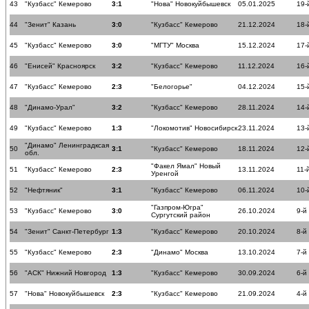
43
"Кузбасс" Кемерово
3:1
"Нова" Новокуйбышевск
05.01.2025
19-
44
"Зенит" Казань
3:0
"Кузбасс" Кемерово
21.12.2024
18-
45
"Кузбасс" Кемерово
3:0
"МГТУ" Москва
15.12.2024
17-
46
"Енисей" Красноярск
3:2
"Кузбасс" Кемерово
11.12.2024
16-
47
"Кузбасс" Кемерово
2:3
"Белогорье"
04.12.2024
15-
48
"Динамо-Урал"
3:2
"Кузбасс" Кемерово
28.11.2024
14-
49
"Кузбасс" Кемерово
1:3
"Локомотив" Новосибирск
23.11.2024
13-
"Динамо" Ленинградксая
50
3:1
"Кузбасс" Кемерово
18.11.2024
12-
обл.
"Факел Ямал" Новый
51
"Кузбасс" Кемерово
2:3
13.11.2024
11-
Уренгой
52
"Нефтяник"
3:1
"Кузбасс" Кемерово
06.11.2024
10-
"Газпром-Югра"
53
"Кузбасс" Кемерово
3:0
26.10.2024
9-й
Сургутский район
54
"Зенит" Санкт-Петербург
1:3
"Кузбасс" Кемерово
20.10.2024
8-й
55
"Кузбасс" Кемерово
2:3
"Динамо" Москва
13.10.2024
7-й
56
"АСК" Нижний Новгород
1:3
"Кузбасс" Кемерово
30.09.2024
6-й
57
"Нова" Новокуйбышевск
2:3
"Кузбасс" Кемерово
21.09.2024
4-й