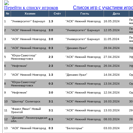
Перейти к списку игроков
Список игр с участием игр
№
Хозяин
Счёт
Гость
Дата
Пе
1
"Университет" Барнаул
1:3
"АСК" Нижний Новгород
16.05.2024
ма
Пе
2
"АСК" Нижний Новгород
3:0
"Университет" Барнаул
12.05.2024
ма
Пе
3
"АСК" Нижний Новгород
3:0
"Университет" Барнаул
11.05.2024
ма
4
"АСК" Нижний Новгород
0:3
"Динамо-Урал"
28.04.2024
У
"Югра-Самотлор"
5
2:3
"АСК" Нижний Новгород
27.04.2024
У
Нижневартовск
6
"Нефтяник"
2:3
"АСК" Нижний Новгород
26.04.2024
У
7
"АСК" Нижний Новгород
1:3
"Динамо-Урал"
14.04.2024
Ор
"Югра-Самотлор"
8
0:3
"АСК" Нижний Новгород
13.04.2024
Ор
Нижневартовск
9
"Нефтяник"
3:0
"АСК" Нижний Новгород
12.04.2024
Ор
10
"Шахтер" Солигорск
3:1
"АСК" Нижний Новгород
16.03.2024
30
"Факел Ямал" Новый
11
3:1
"АСК" Нижний Новгород
13.03.2024
29
Уренгой
"Динамо" Ленинградксая
12
0:3
"АСК" Нижний Новгород
08.03.2024
28
обл.
13
"АСК" Нижний Новгород
0:3
"Белогорье"
03.03.2024
27