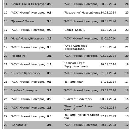
14
"Зенит" Санкт-Петербург
3:0
"АСК" Нижний Новгород
28.02.2024
26
15
"АСК" Нижний Новгород
0:3
"Локомотив" Новосибирск
24.02.2024
25
16
"Динамо" Москва
3:0
"АСК" Нижний Новгород
18.02.2024
24
17
"АСК" Нижний Новгород
0:3
"Зенит" Казань
14.02.2024
23
18
"Нова" Новокуйбышевск
3:2
"АСК" Нижний Новгород
11.02.2024
22
"Югра-Самотлор"
19
"АСК" Нижний Новгород
3:0
07.02.2024
21
Нижневартовск
20
"Нефтяник"
3:1
"АСК" Нижний Новгород
03.02.2024
20
"Газпром-Югра"
21
"АСК" Нижний Новгород
1:3
26.01.2024
19
Сургутский район
22
"Енисей" Красноярск
3:0
"АСК" Нижний Новгород
21.01.2024
18
23
"АСК" Нижний Новгород
0:3
"Динамо-Урал"
17.01.2024
17
24
"Кузбасс" Кемерово
3:1
"АСК" Нижний Новгород
13.01.2024
16
25
"АСК" Нижний Новгород
3:2
"Шахтер" Солигорск
08.01.2024
15
"Факел Ямал" Новый
26
"АСК" Нижний Новгород
2:3
04.01.2024
14
Уренгой
"Динамо" Ленинградксая
27
"АСК" Нижний Новгород
0:3
27.12.2023
13
обл.
28
"Белогорье"
3:1
"АСК" Нижний Новгород
20.12.2023
12