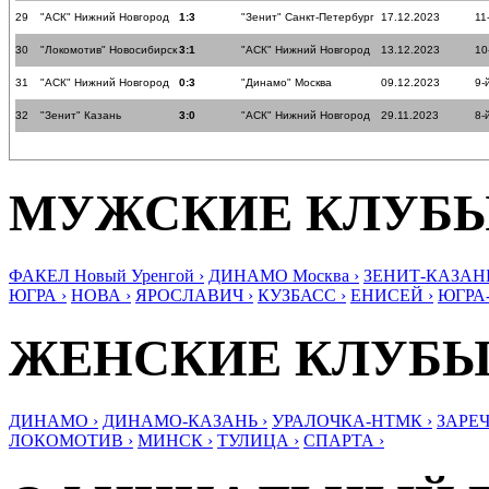
29
"АСК" Нижний Новгород
1:3
"Зенит" Санкт-Петербург
17.12.2023
11
30
"Локомотив" Новосибирск
3:1
"АСК" Нижний Новгород
13.12.2023
10
31
"АСК" Нижний Новгород
0:3
"Динамо" Москва
09.12.2023
9-
32
"Зенит" Казань
3:0
"АСК" Нижний Новгород
29.11.2023
8-
МУЖСКИЕ КЛУБ
ФАКЕЛ Новый Уренгой ›
ДИНАМО Москва ›
ЗЕНИТ-КАЗАНЬ
ЮГРА ›
НОВА ›
ЯРОСЛАВИЧ ›
КУЗБАСС ›
ЕНИСЕЙ ›
ЮГРА
ЖЕНСКИЕ КЛУБ
ДИНАМО ›
ДИНАМО-КАЗАНЬ ›
УРАЛОЧКА-НТМК ›
ЗАРЕЧ
ЛОКОМОТИВ ›
МИНСК ›
ТУЛИЦА ›
СПАРТА ›