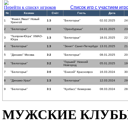
Перейти к списку игроков
Список игр с участием игр
№
Хозяин
Счёт
Гость
Дата
"Факел Ямал" Новый
1
1:3
"Белогорье"
02.02.2025
24
Уренгой
2
"Белогорье"
3:0
"Оренбуржье"
24.01.2025
23
"Газпром-Югра" ХМАО-
3
1:3
"Белогорье"
18.01.2025
22
Югра
4
"Белогорье"
1:3
"Зенит" Санкт-Петербург
13.01.2025
21
5
"Динамо" Москва
3:2
"Белогорье"
08.01.2025
20
"Горький" Нижний
6
"Белогорье"
3:2
05.01.2025
19
Новгород
7
"Белогорье"
3:0
"Енисей" Красноярск
16.03.2024
30
8
"Динамо-Урал"
1:3
"Белогорье"
12.03.2024
29
9
"Белогорье"
3:1
"Кузбасс" Кемерово
08.03.2024
28
МУЖСКИЕ КЛУБ