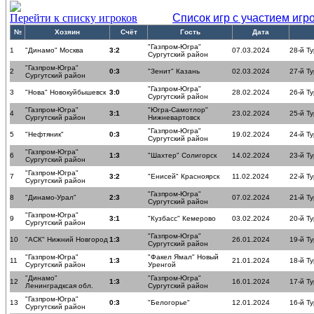
Перейти к списку игроков
Список игр с участием игр
№
Хозяин
Счёт
Гость
Дата
"Газпром-Югра"
1
"Динамо" Москва
3:2
07.03.2024
28-й Ту
Сургутский район
"Газпром-Югра"
2
0:3
"Зенит" Казань
02.03.2024
27-й Ту
Сургутский район
"Газпром-Югра"
3
"Нова" Новокуйбышевск
3:0
28.02.2024
26-й Ту
Сургутский район
"Газпром-Югра"
"Югра-Самотлор"
4
3:1
23.02.2024
25-й Ту
Сургутский район
Нижневартовск
"Газпром-Югра"
5
"Нефтяник"
0:3
19.02.2024
24-й Ту
Сургутский район
"Газпром-Югра"
6
1:3
"Шахтер" Солигорск
14.02.2024
23-й Ту
Сургутский район
"Газпром-Югра"
7
3:2
"Енисей" Красноярск
11.02.2024
22-й Ту
Сургутский район
"Газпром-Югра"
8
"Динамо-Урал"
2:3
07.02.2024
21-й Ту
Сургутский район
"Газпром-Югра"
9
3:1
"Кузбасс" Кемерово
03.02.2024
20-й Ту
Сургутский район
"Газпром-Югра"
10
"АСК" Нижний Новгород
1:3
26.01.2024
19-й Ту
Сургутский район
"Газпром-Югра"
"Факел Ямал" Новый
11
1:3
21.01.2024
18-й Ту
Сургутский район
Уренгой
"Динамо"
"Газпром-Югра"
12
1:3
16.01.2024
17-й Ту
Ленинградксая обл.
Сургутский район
"Газпром-Югра"
13
0:3
"Белогорье"
12.01.2024
16-й Ту
Сургутский район