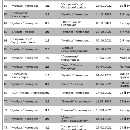
"Газпром-Югра"
59
"Кузбасс" Кемерово
3:1
28.01.2022
15-й ту
Сургутский район
"Локомотив"
60
3:1
"Кузбасс" Кемерово
14.11.2021
7-й тур
Новосибирск
"Зенит" Санкт-
61
"Кузбасс" Кемерово
0:3
06.11.2021
6-й тур
Петербург
62
"Динамо" Москва
3:1
"Кузбасс" Кемерово
30.10.2021
5-й тур
"Газпром-Югра"
63
1:3
"Кузбасс" Кемерово
09.10.2021
2-й тур
Сургутский район
"Динамо"
64
"Кузбасс" Кемерово
2:3
02.10.2021
1-й тур
Ленинградксая обл.
"Локомотив"
65
"Кузбасс" Кемерово
1:3
10.04.2021
Матч з
Новосибирск
"Зенит" Санкт-
66
"Кузбасс" Кемерово
2:3
09.04.2021
Полуф
Петербург
"Локомотив"
Финал
67
1:3
"Кузбасс" Кемерово
07.04.2021
Новосибирск
Группа
Финал
68
"Кузбасс" Кемерово
3:2
"Зенит" Казань
06.04.2021
Группа
69
"АСК" Нижний Новгород
0:3
"Кузбасс" Кемерово
14.03.2021
26-й ту
70
"Кузбасс" Кемерово
3:2
"Енисей" Красноярск
11.03.2021
22-й ту
71
"Кузбасс" Кемерово
3:1
"Енисей" Красноярск
10.03.2021
9-й тур
"Динамо"
72
"Кузбасс" Кемерово
3:0
04.03.2021
25-й ту
Ленинградксая обл.
"Газпром-Югра"
73
"Кузбасс" Кемерово
3:2
27.02.2021
24-й ту
Сургутский район