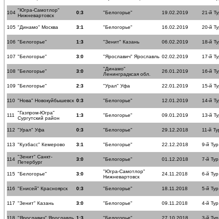
"Югра-Самотлор"
104
0:3
"Белогорье"
19.02.2019
21-й Ту
Нижневартовск
105
"Динамо" Москва
3:1
"Белогорье"
16.02.2019
20-й Ту
106
"Белогорье"
1:3
"Зенит" Казань
06.02.2019
18-й Ту
107
"Белогорье"
3:0
"Ярославич" Ярославль
02.02.2019
17-й Ту
"Динамо"
108
"Белогорье"
3:0
26.01.2019
16-й Ту
Ленинградксая обл.
109
"Белогорье"
2:3
"Урал" Уфа
22.01.2019
15-й Ту
110
"Нова" Новокуйбышевск
0:3
"Белогорье"
12.01.2019
14-й Ту
"Газпром-Югра"
111
1:3
"Белогорье"
09.01.2019
13-й Ту
Сургутский район
112
"Урал" Уфа
0:3
"Белогорье"
29.12.2018
11-й Ту
113
"Кузбасс" Кемерово
3:1
"Белогорье"
22.12.2018
9-й Тур
"Зенит" Санкт-
114
3:0
"Белогорье"
01.12.2018
7-й Тур
Петербург
"Югра-Самотлор"
115
"Белогорье"
3:0
24.11.2018
6-й Тур
Нижневартовск
116
"Енисей" Красноярск
0:3
"Белогорье"
18.11.2018
5-й Тур
117
"Зенит" Казань
3:0
"Белогорье"
09.11.2018
4-й Тур
118
"Ярославич" Ярославль
1:3
"Белогорье"
27.10.2018
3-й Тур