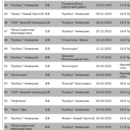
"Газпром-Югра"
44
"Кузбасс" Кемерово
3:2
13.01.2023
17-й Ту
Сургутский район
45
"Факел" Новый Уренгой
2:3
"Кузбасс" Кемерово
08.01.2023
16-й Ту
46
"АСК" Нижний Новгород
1:3
"Кузбасс" Кемерово
04.01.2023
15-й Ту
"Югра-Самотлор"
47
1:3
"Кузбасс" Кемерово
25.12.2022
14-й Ту
Нижневартовск
48
"Кузбасс" Кемерово
3:0
"Строитель" Минск
16.12.2022
13-й Ту
49
"Кузбасс" Кемерово
2:3
"Белогорье"
11.12.2022
12-й Ту
"Динамо"
50
"Кузбасс" Кемерово
3:0
07.12.2022
11-й Ту
Ленинградксая обл.
Квали
51
"Кузбасс" Кемерово
1:3
"Белогорье"
24.04.2022
этап
Квали
52
"Белогорье"
3:0
"Кузбасс" Кемерово
20.04.2022
этап
53
"Кузбасс" Кемерово
3:0
"Енисей" Красноярск
16.04.2022
26-й ту
54
"АСК" Нижний Новгород
1:3
"Кузбасс" Кемерово
10.04.2022
25-й ту
55
"Нефтяник"
3:2
"Кузбасс" Кемерово
05.04.2022
16-й ту
56
"Урал" Уфа
1:3
"Кузбасс" Кемерово
02.04.2022
24-й ту
57
"Кузбасс" Кемерово
2:3
"Факел" Новый Уренгой
26.03.2022
23-й ту
"Югра-Самотлор"
58
0:3
"Кузбасс" Кемерово
13.02.2022
17-й ту
Нижневартовск