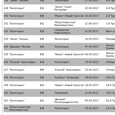
148
"Зенит" Казань
3:0
"Белогорье"
27.09.2017
4-й Тур
"Зенит" Санкт-
149
"Белогорье"
3:1
22.09.2017
3-й Тур
Петербург
150
"Белогорье"
3:0
"Факел" Новый Уренгой
16.09.2017
2-й Тур
"Югра-Самотлор"
151
"Белогорье"
3:1
11.09.2017
1-й Тур
Нижневартовск
"Локомотив"
152
"Белогорье"
0:3
11.05.2017
Матч з
Новосибирск
153
"Зенит" Казань
3:0
"Белогорье"
10.05.2017
Полуф
Финал
154
"Динамо" Москва
3:0
"Белогорье"
07.05.2017
Группа
Финал
155
"Белогорье"
3:0
"Факел" Новый Уренгой
06.05.2017
Группа
156
"Енисей" Красноярск
2:3
"Белогорье"
23.04.2017
Отборо
157
"Белогорье"
3:0
"Енисей" Красноярск
20.04.2017
Отборо
158
"Белогорье"
3:2
"Кузбасс" Кемерово
08.04.2017
26-й Ту
159
"Белогорье"
3:1
"Факел" Новый Уренгой
18.03.2017
24-й Ту
160
"Белогорье"
3:0
"Нефтяник"
11.03.2017
23-й Ту
"Динамо"
161
"Белогорье"
3:1
05.03.2017
22-й Ту
Ленинградксая обл.
"Югра-Самотлор"
162
0:3
"Белогорье"
25.02.2017
21-й Ту
Нижневартовск