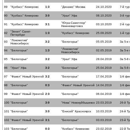
89
"Кузбасс" Кемерово
1:3
"Динамо" Москва
24.10.2020
7-й тур
90
"Кузбасс" Кемерово
3:0
"Урал" Уфа
08.10.2020
3-й тур
"Югра-Самотлор"
91
"Кузбасс" Кемерово
3:1
03.10.2020
2-й тур
Нижневартовск
"Зенит" Санкт-
92
1:3
"Кузбасс" Кемерово
25.09.2020
1-й тур
Петербург
"Локомотив"
93
3:2
"Белогорье"
05.05.2019
За 5-е
Новосибирск
"Локомотив"
94
"Белогорье"
1:3
02.05.2019
За 5-е
Новосибирск
95
"Белогорье"
3:2
"Урал" Уфа
28.04.2019
За 5-8
96
"Урал" Уфа
3:2
"Белогорье"
25.04.2019
За 5-8
97
"Факел" Новый Уренгой
3:2
"Белогорье"
17.04.2019
1/4 фи
98
"Белогорье"
0:3
"Факел" Новый Уренгой
14.04.2019
1/4 фи
99
"Факел" Новый Уренгой
2:3
"Белогорье"
06.04.2019
1/4 фи
100
"Белогорье"
3:0
"Нова" Новокуйбышевск
23.03.2019
26-й Ту
101
"Белогорье"
3:0
"Енисей" Красноярск
10.03.2019
24-й Ту
102
"Факел" Новый Уренгой
3:1
"Белогорье"
03.03.2019
23-й Ту
103
"Белогорье"
0:3
"Кузбасс" Кемерово
23.02.2019
22-й Ту