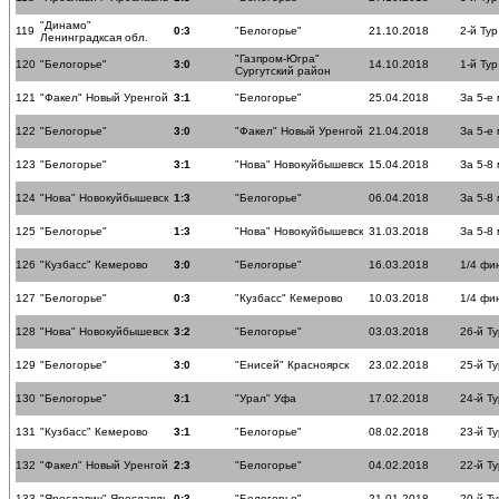
"Динамо"
119
0:3
"Белогорье"
21.10.2018
2-й Тур
Ленинградксая обл.
"Газпром-Югра"
120
"Белогорье"
3:0
14.10.2018
1-й Тур
Сургутский район
121
"Факел" Новый Уренгой
3:1
"Белогорье"
25.04.2018
За 5-е
122
"Белогорье"
3:0
"Факел" Новый Уренгой
21.04.2018
За 5-е
123
"Белогорье"
3:1
"Нова" Новокуйбышевск
15.04.2018
За 5-8
124
"Нова" Новокуйбышевск
1:3
"Белогорье"
06.04.2018
За 5-8
125
"Белогорье"
1:3
"Нова" Новокуйбышевск
31.03.2018
За 5-8
126
"Кузбасс" Кемерово
3:0
"Белогорье"
16.03.2018
1/4 фи
127
"Белогорье"
0:3
"Кузбасс" Кемерово
10.03.2018
1/4 фи
128
"Нова" Новокуйбышевск
3:2
"Белогорье"
03.03.2018
26-й Ту
129
"Белогорье"
3:0
"Енисей" Красноярск
23.02.2018
25-й Ту
130
"Белогорье"
3:1
"Урал" Уфа
17.02.2018
24-й Ту
131
"Кузбасс" Кемерово
3:1
"Белогорье"
08.02.2018
23-й Ту
132
"Факел" Новый Уренгой
2:3
"Белогорье"
04.02.2018
22-й Ту
133
"Ярославич" Ярославль
0:3
"Белогорье"
21.01.2018
20-й Ту