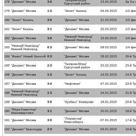
"Газпром-Югра"
178
"Динамо" Москва
3:0
23.04.2015
За 3-е
Сургутский район
179
"Динамо" Москва
1:3
"Зенит" Казань
04.04.2015
1/2 фи
180
"Зенит" Казань
3:0
"Динамо" Москва
21.03.2015
1/2 фи
181
"Зенит" Казань
3:1
"Динамо" Москва
20.03.2015
1/2 фи
"Нижний Новгород"
182
"Динамо" Москва
3:0
15.03.2015
1/4 фи
Нижний Новгород
"Нижний Новгород"
183
0:3
"Динамо" Москва
08.03.2015
1/4 фи
Нижний Новгород
184
"Факел" Новый Уренгой
0:3
"Динамо" Москва
28.02.2015
26-й Ту
"Газпром-Югра"
185
"Динамо" Москва
2:3
25.02.2015
25-й Ту
Сургутский район
186
"Динамо" Москва
1:3
"Зенит" Казань
14.02.2015
24-й Ту
187
"Динамо" Москва
3:0
"Нефтяник"
07.02.2015
23-й Ту
"Нижний Новгород"
188
1:3
"Динамо" Москва
24.01.2015
21-й Ту
Нижний Новгород
189
"Динамо" Москва
3:0
"Кузбасс" Кемерово
18.01.2015
20-й Ту
"Югра-Самотлор"
190
3:1
"Динамо" Москва
10.01.2015
18-й Ту
Нижневартовск
"Локомотив"
191
"Динамо" Москва
3:0
07.01.2015
17-й Ту
Новосибирск
192
"Динамо" Краснодар
2:3
"Динамо" Москва
04.01.2015
16-й Ту