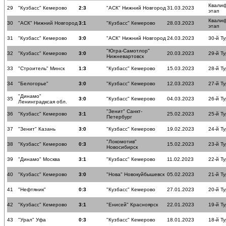
Квали
29
"Кузбасс" Кемерово
2:3
"АСК" Нижний Новгород
31.03.2023
этап
Квали
30
"АСК" Нижний Новгород
3:1
"Кузбасс" Кемерово
28.03.2023
этап
31
"Кузбасс" Кемерово
3:0
"АСК" Нижний Новгород
24.03.2023
30-й Ту
"Югра-Самотлор"
32
"Кузбасс" Кемерово
3:0
20.03.2023
29-й Ту
Нижневартовск
33
"Строитель" Минск
1:3
"Кузбасс" Кемерово
15.03.2023
28-й Ту
34
"Белогорье"
3:0
"Кузбасс" Кемерово
12.03.2023
27-й Ту
"Динамо"
35
3:0
"Кузбасс" Кемерово
04.03.2023
26-й Ту
Ленинградксая обл.
"Зенит" Санкт-
36
"Кузбасс" Кемерово
3:1
25.02.2023
25-й Ту
Петербург
37
"Зенит" Казань
3:0
"Кузбасс" Кемерово
19.02.2023
24-й Ту
"Локомотив"
38
"Кузбасс" Кемерово
0:3
15.02.2023
23-й Ту
Новосибирск
39
"Динамо" Москва
3:1
"Кузбасс" Кемерово
11.02.2023
22-й Ту
40
"Кузбасс" Кемерово
3:0
"Нова" Новокуйбышевск
05.02.2023
21-й Ту
41
"Нефтяник"
0:3
"Кузбасс" Кемерово
27.01.2023
20-й Ту
42
"Кузбасс" Кемерово
3:1
"Енисей" Красноярск
22.01.2023
19-й Ту
43
"Урал" Уфа
0:3
"Кузбасс" Кемерово
18.01.2023
18-й Ту