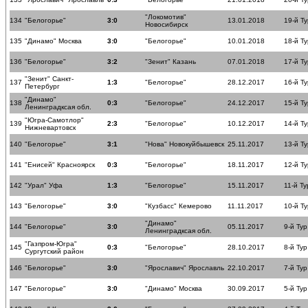
"Локомотив"
134
"Белогорье"
3:0
13.01.2018
19-й Ту
Новосибирск
135
"Динамо" Москва
3:0
"Белогорье"
10.01.2018
18-й Ту
136
"Белогорье"
3:2
"Зенит" Казань
07.01.2018
17-й Ту
"Зенит" Санкт-
137
1:3
"Белогорье"
28.12.2017
16-й Ту
Петербург
"Динамо"
138
0:3
"Белогорье"
24.12.2017
15-й Ту
Ленинградксая обл.
"Югра-Самотлор"
139
2:3
"Белогорье"
10.12.2017
14-й Ту
Нижневартовск
140
"Белогорье"
3:1
"Нова" Новокуйбышевск
25.11.2017
13-й Ту
141
"Енисей" Красноярск
0:3
"Белогорье"
18.11.2017
12-й Ту
142
"Урал" Уфа
1:3
"Белогорье"
15.11.2017
11-й Ту
143
"Белогорье"
3:0
"Кузбасс" Кемерово
11.11.2017
10-й Ту
"Динамо"
144
"Белогорье"
3:0
05.11.2017
9-й Тур
Ленинградксая обл.
"Газпром-Югра"
145
0:3
"Белогорье"
28.10.2017
8-й Тур
Сургутский район
146
"Белогорье"
3:0
"Ярославич" Ярославль
22.10.2017
7-й Тур
147
"Белогорье"
3:0
"Динамо" Москва
30.09.2017
5-й Тур