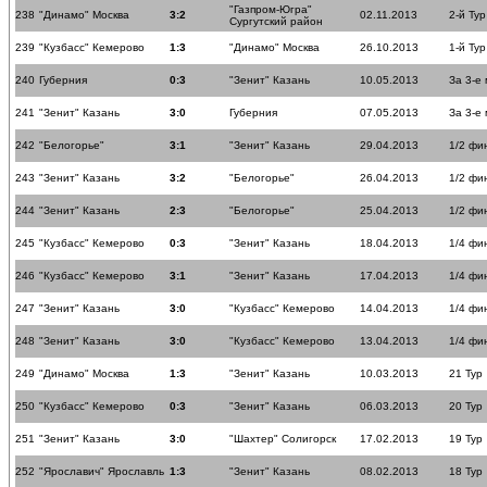
"Газпром-Югра"
238
"Динамо" Москва
3:2
02.11.2013
2-й Тур
Сургутский район
239
"Кузбасс" Кемерово
1:3
"Динамо" Москва
26.10.2013
1-й Тур
240
Губерния
0:3
"Зенит" Казань
10.05.2013
За 3-е
241
"Зенит" Казань
3:0
Губерния
07.05.2013
За 3-е
242
"Белогорье"
3:1
"Зенит" Казань
29.04.2013
1/2 фи
243
"Зенит" Казань
3:2
"Белогорье"
26.04.2013
1/2 фи
244
"Зенит" Казань
2:3
"Белогорье"
25.04.2013
1/2 фи
245
"Кузбасс" Кемерово
0:3
"Зенит" Казань
18.04.2013
1/4 фи
246
"Кузбасс" Кемерово
3:1
"Зенит" Казань
17.04.2013
1/4 фи
247
"Зенит" Казань
3:0
"Кузбасс" Кемерово
14.04.2013
1/4 фи
248
"Зенит" Казань
3:0
"Кузбасс" Кемерово
13.04.2013
1/4 фи
249
"Динамо" Москва
1:3
"Зенит" Казань
10.03.2013
21 Тур
250
"Кузбасс" Кемерово
0:3
"Зенит" Казань
06.03.2013
20 Тур
251
"Зенит" Казань
3:0
"Шахтер" Солигорск
17.02.2013
19 Тур
252
"Ярославич" Ярославль
1:3
"Зенит" Казань
08.02.2013
18 Тур