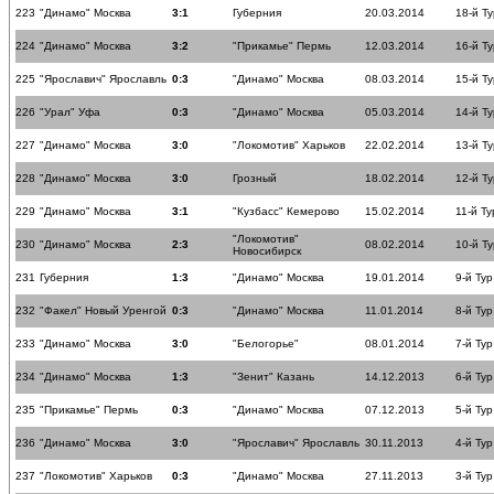
223
"Динамо" Москва
3:1
Губерния
20.03.2014
18-й Ту
224
"Динамо" Москва
3:2
"Прикамье" Пермь
12.03.2014
16-й Ту
225
"Ярославич" Ярославль
0:3
"Динамо" Москва
08.03.2014
15-й Ту
226
"Урал" Уфа
0:3
"Динамо" Москва
05.03.2014
14-й Ту
227
"Динамо" Москва
3:0
"Локомотив" Харьков
22.02.2014
13-й Ту
228
"Динамо" Москва
3:0
Грозный
18.02.2014
12-й Ту
229
"Динамо" Москва
3:1
"Кузбасс" Кемерово
15.02.2014
11-й Ту
"Локомотив"
230
"Динамо" Москва
2:3
08.02.2014
10-й Ту
Новосибирск
231
Губерния
1:3
"Динамо" Москва
19.01.2014
9-й Тур
232
"Факел" Новый Уренгой
0:3
"Динамо" Москва
11.01.2014
8-й Тур
233
"Динамо" Москва
3:0
"Белогорье"
08.01.2014
7-й Тур
234
"Динамо" Москва
1:3
"Зенит" Казань
14.12.2013
6-й Тур
235
"Прикамье" Пермь
0:3
"Динамо" Москва
07.12.2013
5-й Тур
236
"Динамо" Москва
3:0
"Ярославич" Ярославль
30.11.2013
4-й Тур
237
"Локомотив" Харьков
0:3
"Динамо" Москва
27.11.2013
3-й Тур