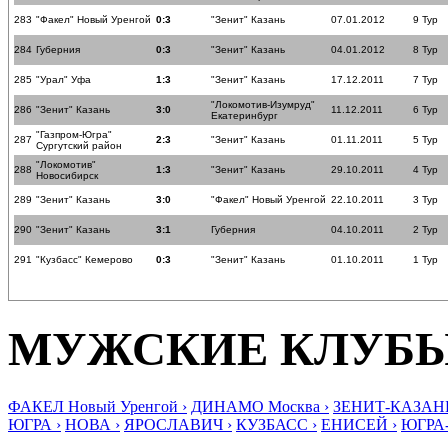
283
"Факел" Новый Уренгой
0:3
"Зенит" Казань
07.01.2012
9 Тур
284
Губерния
0:3
"Зенит" Казань
04.01.2012
8 Тур
285
"Урал" Уфа
1:3
"Зенит" Казань
17.12.2011
7 Тур
"Локомотив-Изумруд"
286
"Зенит" Казань
3:0
11.12.2011
6 Тур
Екатеринбург
"Газпром-Югра"
287
2:3
"Зенит" Казань
01.11.2011
5 Тур
Сургутский район
"Локомотив"
288
1:3
"Зенит" Казань
29.10.2011
4 Тур
Новосибирск
289
"Зенит" Казань
3:0
"Факел" Новый Уренгой
22.10.2011
3 Тур
290
"Зенит" Казань
3:1
Губерния
04.10.2011
2 Тур
291
"Кузбасс" Кемерово
0:3
"Зенит" Казань
01.10.2011
1 Тур
МУЖСКИЕ КЛУБ
ФАКЕЛ Новый Уренгой ›
ДИНАМО Москва ›
ЗЕНИТ-КАЗАНЬ
ЮГРА ›
НОВА ›
ЯРОСЛАВИЧ ›
КУЗБАСС ›
ЕНИСЕЙ ›
ЮГРА