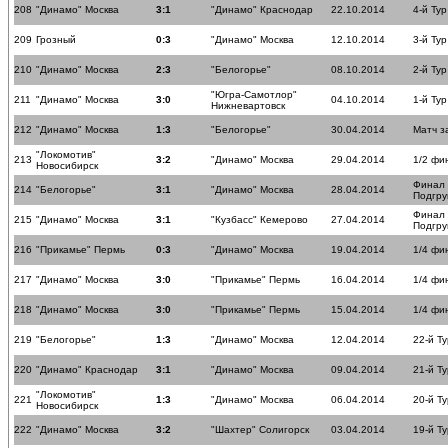
208
"Динамо" Москва
3:1
"Динамо" Краснодар
22.10.2014
4-й Тур
209
Грозный
0:3
"Динамо" Москва
12.10.2014
3-й Тур
210
"Динамо" Москва
2:3
"Белогорье"
08.10.2014
2-й Тур
"Югра-Самотлор"
211
"Динамо" Москва
3:0
04.10.2014
1-й Тур
Нижневартовск
212
"Динамо" Москва
1:3
"Белогорье"
30.04.2014
Матч з
"Локомотив"
213
3:2
"Динамо" Москва
29.04.2014
1/2 фи
Новосибирск
Финал
214
"Белогорье"
3:1
"Динамо" Москва
28.04.2014
Подгру
Финал
215
"Динамо" Москва
3:1
"Кузбасс" Кемерово
27.04.2014
Подгру
216
"Прикамье" Пермь
0:3
"Динамо" Москва
19.04.2014
1/4 фи
217
"Динамо" Москва
3:0
"Прикамье" Пермь
16.04.2014
1/4 фи
218
"Динамо" Москва
3:0
"Прикамье" Пермь
15.04.2014
1/4 фи
219
"Белогорье"
1:3
"Динамо" Москва
12.04.2014
22-й Ту
220
"Динамо" Краснодар
3:1
"Динамо" Москва
09.04.2014
21-й Ту
"Локомотив"
221
1:3
"Динамо" Москва
06.04.2014
20-й Ту
Новосибирск
222
"Динамо" Москва
3:2
"Шахтер" Солигорск
03.04.2014
19-й Ту