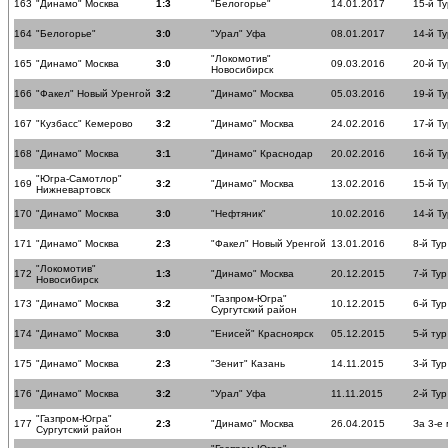
163
"Динамо" Москва
1:3
"Белогорье"
14.01.2017
15-й Ту
164
"Белогорье"
3:0
"Урал" Уфа
08.01.2017
14-й Ту
"Локомотив"
165
"Динамо" Москва
3:0
09.03.2016
20-й Ту
Новосибирск
166
"Факел" Новый Уренгой
3:2
"Динамо" Москва
05.03.2016
19-й Ту
167
"Кузбасс" Кемерово
3:2
"Динамо" Москва
24.02.2016
17-й Ту
168
"Динамо" Москва
3:1
"Динамо" Краснодар
20.02.2016
16-й Ту
"Югра-Самотлор"
169
3:2
"Динамо" Москва
13.02.2016
15-й Ту
Нижневартовск
170
"Динамо" Москва
3:0
"Нефтяник"
10.02.2016
14-й Ту
171
"Динамо" Москва
2:3
"Факел" Новый Уренгой
13.01.2016
8-й Тур
"Локомотив"
172
1:3
"Динамо" Москва
20.12.2015
7-й Тур
Новосибирск
"Газпром-Югра"
173
"Динамо" Москва
3:2
10.12.2015
6-й Тур
Сургутский район
174
"Динамо" Москва
3:0
"Енисей" Красноярск
05.12.2015
5-й тур
175
"Динамо" Москва
2:3
"Зенит" Казань
14.11.2015
3-й Тур
176
"Динамо" Москва
3:2
"Урал" Уфа
11.11.2015
2-й Тур
"Газпром-Югра"
177
2:3
"Динамо" Москва
26.04.2015
За 3-е
Сургутский район