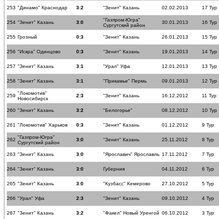
253
"Динамо" Краснодар
3:2
"Зенит" Казань
02.02.2013
17 Тур
"Газпром-Югра"
254
"Зенит" Казань
3:0
30.01.2013
16 Тур
Сургутский район
255
Грозный
0:3
"Зенит" Казань
26.01.2013
15 Тур
256
"Искра" Одинцово
0:3
"Зенит" Казань
19.01.2013
14 Тур
257
"Зенит" Казань
3:1
"Урал" Уфа
12.01.2013
13 Тур
258
"Зенит" Казань
3:1
"Прикамье" Пермь
09.01.2013
12 Тур
"Локомотив"
259
2:3
"Зенит" Казань
16.12.2012
11 Тур
Новосибирск
260
"Зенит" Казань
3:2
"Белогорье"
08.12.2012
10 Тур
261
"Локомотив" Харьков
0:3
"Зенит" Казань
01.12.2012
9 Тур
"Газпром-Югра"
262
3:0
"Зенит" Казань
25.11.2012
8 Тур
Сургутский район
263
"Зенит" Казань
3:0
"Ярославич" Ярославль
17.11.2012
7 Тур
264
"Зенит" Казань
3:0
Губерния
04.11.2012
6 Тур
265
"Зенит" Казань
3:0
"Кузбасс" Кемерово
27.10.2012
5 Тур
266
"Урал" Уфа
2:3
"Зенит" Казань
09.10.2012
4 Тур
267
"Зенит" Казань
3:2
"Факел" Новый Уренгой
06.10.2012
3 Тур