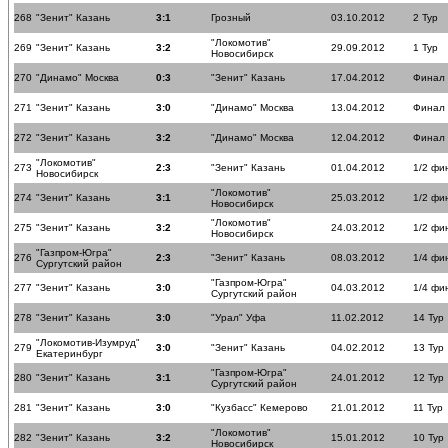
268
"Зенит" Казань
3:1
Грозный
03.10.2012
2 Тур
"Локомотив"
269
"Зенит" Казань
3:2
29.09.2012
1 Тур
Новосибирск
270
"Динамо" Москва
0:3
"Зенит" Казань
17.04.2012
Финал
271
"Зенит" Казань
3:0
"Динамо" Москва
13.04.2012
Финал
272
"Зенит" Казань
3:2
"Динамо" Москва
12.04.2012
Финал
"Локомотив"
273
2:3
"Зенит" Казань
01.04.2012
1/2 фи
Новосибирск
"Локомотив"
274
"Зенит" Казань
3:1
25.03.2012
1/2 фи
Новосибирск
"Локомотив"
275
"Зенит" Казань
3:2
24.03.2012
1/2 фи
Новосибирск
"Газпром-Югра"
276
2:3
"Зенит" Казань
08.03.2012
1/4 фи
Сургутский район
"Газпром-Югра"
277
"Зенит" Казань
3:0
04.03.2012
1/4 фи
Сургутский район
278
"Зенит" Казань
3:0
"Урал" Уфа
11.02.2012
14 Тур
"Локомотив-Изумруд"
279
3:0
"Зенит" Казань
04.02.2012
13 Тур
Екатеринбург
"Газпром-Югра"
280
"Зенит" Казань
3:1
24.01.2012
12 Тур
Сургутский район
281
"Зенит" Казань
3:0
"Кузбасс" Кемерово
21.01.2012
11 Тур
"Локомотив"
282
"Зенит" Казань
3:2
15.01.2012
10 Тур
Новосибирск