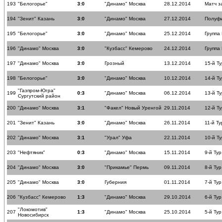
193
"Белогорье"
3:0
"Динамо" Москва
28.12.2014
Матч з
194
"Зенит" Казань
3:0
"Динамо" Москва
27.12.2014
Полуф
195
"Белогорье"
3:0
"Динамо" Москва
25.12.2014
Группа
196
"Динамо" Москва
3:0
"Кузбасс" Кемерово
24.12.2014
Группа
197
"Динамо" Москва
3:0
Грозный
13.12.2014
15-й Ту
198
"Белогорье"
3:0
"Динамо" Москва
10.12.2014
14-й Ту
"Газпром-Югра"
199
0:3
"Динамо" Москва
06.12.2014
13-й Ту
Сургутский район
200
"Динамо" Москва
3:1
"Факел" Новый Уренгой
29.11.2014
12-й Ту
201
"Зенит" Казань
3:0
"Динамо" Москва
26.11.2014
11-й Ту
202
"Динамо" Москва
3:1
"Урал" Уфа
22.11.2014
10-й Ту
203
"Нефтяник"
0:3
"Динамо" Москва
15.11.2014
9-й Тур
204
"Динамо" Москва
3:0
"Прикамье" Пермь
09.11.2014
8-й Тур
205
"Динамо" Москва
3:0
Губерния
01.11.2014
7-й Тур
206
"Кузбасс" Кемерово
1:3
"Динамо" Москва
29.10.2014
6-й Тур
"Локомотив"
207
1:3
"Динамо" Москва
25.10.2014
5-й Тур
Новосибирск