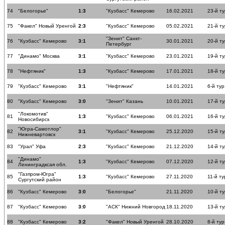
74
"Белогорье"
1:3
"Кузбасс" Кемерово
16.02.2021
23-й ту
75
"Факел" Новый Уренгой
2:3
"Кузбасс" Кемерово
05.02.2021
21-й ту
"Зенит" Санкт-
76
"Кузбасс" Кемерово
3:1
30.01.2021
20-й ту
Петербург
77
"Динамо" Москва
3:1
"Кузбасс" Кемерово
23.01.2021
19-й ту
78
"Нефтяник"
1:3
"Кузбасс" Кемерово
17.01.2021
18-й ту
79
"Кузбасс" Кемерово
3:1
"Нефтяник"
14.01.2021
6-й тур
80
"Кузбасс" Кемерово
3:0
"Зенит" Казань
10.01.2021
17-й ту
"Локомотив"
81
1:3
"Кузбасс" Кемерово
06.01.2021
16-й ту
Новосибирск
"Югра-Самотлор"
82
3:1
"Кузбасс" Кемерово
25.12.2020
15-й ту
Нижневартовск
83
"Урал" Уфа
2:3
"Кузбасс" Кемерово
21.12.2020
14-й ту
"Динамо"
84
1:3
"Кузбасс" Кемерово
07.12.2020
12-й ту
Ленинградксая обл.
"Газпром-Югра"
85
1:3
"Кузбасс" Кемерово
27.11.2020
11-й ту
Сургутский район
86
"Кузбасс" Кемерово
3:0
"Белогорье"
21.11.2020
10-й ту
87
"Кузбасс" Кемерово
3:0
"АСК" Нижний Новгород
18.11.2020
13-й ту
88
"Кузбасс" Кемерово
3:2
"Факел" Новый Уренгой
28.10.2020
8-й тур