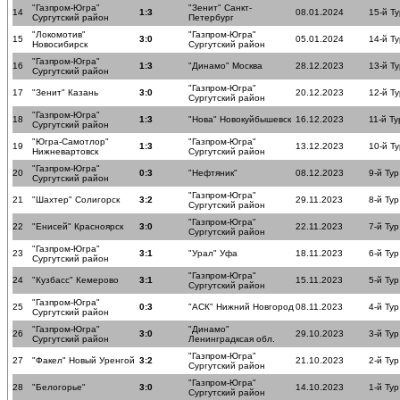
"Газпром-Югра"
"Зенит" Санкт-
14
1:3
08.01.2024
15-й Ту
Сургутский район
Петербург
"Локомотив"
"Газпром-Югра"
15
3:0
05.01.2024
14-й Ту
Новосибирск
Сургутский район
"Газпром-Югра"
16
1:3
"Динамо" Москва
28.12.2023
13-й Ту
Сургутский район
"Газпром-Югра"
17
"Зенит" Казань
3:0
20.12.2023
12-й Ту
Сургутский район
"Газпром-Югра"
18
1:3
"Нова" Новокуйбышевск
16.12.2023
11-й Ту
Сургутский район
"Югра-Самотлор"
"Газпром-Югра"
19
1:3
13.12.2023
10-й Ту
Нижневартовск
Сургутский район
"Газпром-Югра"
20
0:3
"Нефтяник"
08.12.2023
9-й Тур
Сургутский район
"Газпром-Югра"
21
"Шахтер" Солигорск
3:2
29.11.2023
8-й Тур
Сургутский район
"Газпром-Югра"
22
"Енисей" Красноярск
3:0
22.11.2023
7-й Тур
Сургутский район
"Газпром-Югра"
23
3:1
"Урал" Уфа
18.11.2023
6-й Тур
Сургутский район
"Газпром-Югра"
24
"Кузбасс" Кемерово
3:1
15.11.2023
5-й Тур
Сургутский район
"Газпром-Югра"
25
0:3
"АСК" Нижний Новгород
08.11.2023
4-й Тур
Сургутский район
"Газпром-Югра"
"Динамо"
26
3:0
29.10.2023
3-й Тур
Сургутский район
Ленинградксая обл.
"Газпром-Югра"
27
"Факел" Новый Уренгой
3:2
21.10.2023
2-й Тур
Сургутский район
"Газпром-Югра"
28
"Белогорье"
3:0
14.10.2023
1-й Тур
Сургутский район