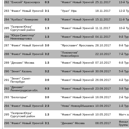
282
"Енисей" Красноярск
0:3
"Факел" Новый Уренгой
25.11.2017
13-й Ту
283
"Факел" Новый Уренгой
3:1
"Урал" Уфа
18.11.2017
12-й Ту
284
"Кузбасс" Кемерово
0:3
"Факел" Новый Уренгой
15.11.2017
11-й Ту
"Газпром-Югра"
285
1:3
"Факел" Новый Уренгой
11.11.2017
10-й Ту
Сургутский район
"Югра-Самотлор"
286
1:3
"Факел" Новый Уренгой
04.11.2017
9-й Тур
Нижневартовск
287
"Факел" Новый Уренгой
3:0
"Ярославич" Ярославль
28.10.2017
8-й Тур
"Локомотив"
288
"Факел" Новый Уренгой
3:2
22.10.2017
7-й Тур
Новосибирск
289
"Динамо" Москва
1:3
"Факел" Новый Уренгой
07.10.2017
6-й Тур
290
"Зенит" Казань
3:2
"Факел" Новый Уренгой
30.09.2017
5-й Тур
"Зенит" Санкт-
291
3:0
"Факел" Новый Уренгой
26.09.2017
4-й Тур
Петербург
"Динамо"
292
0:3
"Факел" Новый Уренгой
23.09.2017
3-й Тур
Ленинградксая обл.
293
"Белогорье"
3:0
"Факел" Новый Уренгой
16.09.2017
2-й Тур
294
"Факел" Новый Уренгой
2:3
"Нова" Новокуйбышевск
10.09.2017
1-й Тур
"Газпром-Югра"
295
1:3
"Факел" Новый Уренгой
10.05.2017
Матч з
Сургутский район
Финал
296
"Факел" Новый Уренгой
3:1
"Динамо" Москва
08.05.2017
Группа