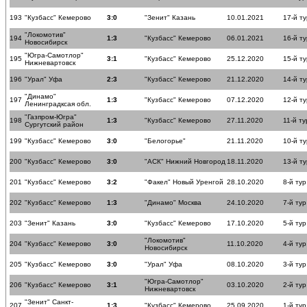
193
"Кузбасс" Кемерово
3:0
"Зенит" Казань
10.01.2021
17-й ту
"Локомотив"
194
1:3
"Кузбасс" Кемерово
06.01.2021
16-й ту
Новосибирск
"Югра-Самотлор"
195
3:1
"Кузбасс" Кемерово
25.12.2020
15-й ту
Нижневартовск
196
"Урал" Уфа
2:3
"Кузбасс" Кемерово
21.12.2020
14-й ту
"Динамо"
197
1:3
"Кузбасс" Кемерово
07.12.2020
12-й ту
Ленинградксая обл.
"Газпром-Югра"
198
1:3
"Кузбасс" Кемерово
27.11.2020
11-й ту
Сургутский район
199
"Кузбасс" Кемерово
3:0
"Белогорье"
21.11.2020
10-й ту
200
"Кузбасс" Кемерово
3:0
"АСК" Нижний Новгород
18.11.2020
13-й ту
201
"Кузбасс" Кемерово
3:2
"Факел" Новый Уренгой
28.10.2020
8-й тур
202
"Кузбасс" Кемерово
1:3
"Динамо" Москва
24.10.2020
7-й тур
203
"Зенит" Казань
3:0
"Кузбасс" Кемерово
17.10.2020
5-й тур
"Локомотив"
204
"Кузбасс" Кемерово
3:0
11.10.2020
4-й тур
Новосибирск
205
"Кузбасс" Кемерово
3:0
"Урал" Уфа
08.10.2020
3-й тур
"Югра-Самотлор"
206
"Кузбасс" Кемерово
3:1
03.10.2020
2-й тур
Нижневартовск
"Зенит" Санкт-
207
1:3
"Кузбасс" Кемерово
25.09.2020
1-й тур