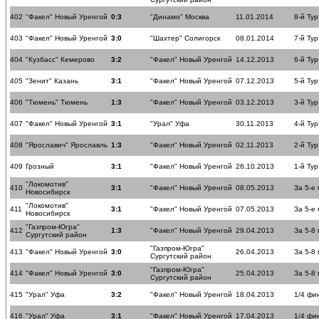
402
"Факел" Новый Уренгой
0:3
"Динамо" Москва
11.01.2014
8-й Тур
403
"Факел" Новый Уренгой
3:0
"Шахтер" Солигорск
08.01.2014
7-й Тур
404
"Кузбасс" Кемерово
3:2
"Факел" Новый Уренгой
14.12.2013
6-й Тур
405
"Зенит" Казань
3:1
"Факел" Новый Уренгой
07.12.2013
5-й Тур
406
"Тюмень" Тюмень
1:3
"Факел" Новый Уренгой
03.12.2013
3-й Тур
407
"Факел" Новый Уренгой
3:1
"Урал" Уфа
30.11.2013
4-й Тур
408
"Ярославич" Ярославль
1:3
"Факел" Новый Уренгой
02.11.2013
2-й Тур
409
Грозный
3:1
"Факел" Новый Уренгой
26.10.2013
1-й Тур
"Локомотив"
410
3:1
"Факел" Новый Уренгой
08.05.2013
За 5-е
Новосибирск
"Локомотив"
411
3:1
"Факел" Новый Уренгой
07.05.2013
За 5-е
Новосибирск
"Газпром-Югра"
412
1:3
"Факел" Новый Уренгой
29.04.2013
За 5-8
Сургутский район
"Газпром-Югра"
413
"Факел" Новый Уренгой
3:0
26.04.2013
За 5-8
Сургутский район
"Газпром-Югра"
414
"Факел" Новый Уренгой
3:0
25.04.2013
За 5-8
Сургутский район
415
"Урал" Уфа
3:2
"Факел" Новый Уренгой
18.04.2013
1/4 фи
416
"Урал" Уфа
3:1
"Факел" Новый Уренгой
17.04.2013
1/4 фи