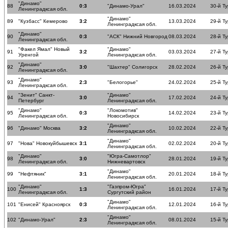
"Динамо"
88
0:3
"Динамо-Урал"
16.03.2024
30-й Ту
Ленинградксая обл.
"Динамо"
89
"Кузбасс" Кемерово
3:2
13.03.2024
29-й Ту
Ленинградксая обл.
"Динамо"
90
0:3
"АСК" Нижний Новгород
08.03.2024
28-й Ту
Ленинградксая обл.
"Факел Ямал" Новый
"Динамо"
91
3:2
03.03.2024
27-й Ту
Уренгой
Ленинградксая обл.
"Динамо"
92
3:0
"Шахтер" Солигорск
28.02.2024
26-й Ту
Ленинградксая обл.
"Динамо"
93
2:3
"Белогорье"
24.02.2024
25-й Ту
Ленинградксая обл.
"Зенит" Санкт-
"Динамо"
94
3:0
17.02.2024
24-й Ту
Петербург
Ленинградксая обл.
"Динамо"
"Локомотив"
95
0:3
14.02.2024
23-й Ту
Ленинградксая обл.
Новосибирск
"Динамо"
96
"Динамо" Москва
3:2
10.02.2024
22-й Ту
Ленинградксая обл.
"Динамо"
97
"Нова" Новокуйбышевск
3:1
02.02.2024
20-й Ту
Ленинградксая обл.
"Динамо"
"Югра-Самотлор"
98
3:0
28.01.2024
19-й Ту
Ленинградксая обл.
Нижневартовск
"Динамо"
99
"Нефтяник"
3:1
20.01.2024
18-й Ту
Ленинградксая обл.
"Динамо"
"Газпром-Югра"
100
1:3
16.01.2024
17-й Ту
Ленинградксая обл.
Сургутский район
"Динамо"
101
"Енисей" Красноярск
0:3
12.01.2024
16-й Ту
Ленинградксая обл.
"Динамо"
102
"Динамо-Урал"
2:3
08.01.2024
15-й Ту
Ленинградксая обл.