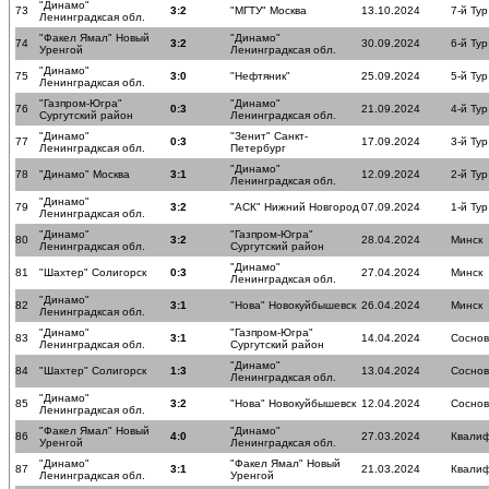
"Динамо"
73
3:2
"МГТУ" Москва
13.10.2024
7-й Тур
Ленинградксая обл.
"Факел Ямал" Новый
"Динамо"
74
3:2
30.09.2024
6-й Тур
Уренгой
Ленинградксая обл.
"Динамо"
75
3:0
"Нефтяник"
25.09.2024
5-й Тур
Ленинградксая обл.
"Газпром-Югра"
"Динамо"
76
0:3
21.09.2024
4-й Тур
Сургутский район
Ленинградксая обл.
"Динамо"
"Зенит" Санкт-
77
0:3
17.09.2024
3-й Тур
Ленинградксая обл.
Петербург
"Динамо"
78
"Динамо" Москва
3:1
12.09.2024
2-й Тур
Ленинградксая обл.
"Динамо"
79
3:2
"АСК" Нижний Новгород
07.09.2024
1-й Тур
Ленинградксая обл.
"Динамо"
"Газпром-Югра"
80
3:2
28.04.2024
Минск
Ленинградксая обл.
Сургутский район
"Динамо"
81
"Шахтер" Солигорск
0:3
27.04.2024
Минск
Ленинградксая обл.
"Динамо"
82
3:1
"Нова" Новокуйбышевск
26.04.2024
Минск
Ленинградксая обл.
"Динамо"
"Газпром-Югра"
83
3:1
14.04.2024
Соснов
Ленинградксая обл.
Сургутский район
"Динамо"
84
"Шахтер" Солигорск
1:3
13.04.2024
Соснов
Ленинградксая обл.
"Динамо"
85
3:2
"Нова" Новокуйбышевск
12.04.2024
Соснов
Ленинградксая обл.
"Факел Ямал" Новый
"Динамо"
86
4:0
27.03.2024
Квалиф
Уренгой
Ленинградксая обл.
"Динамо"
"Факел Ямал" Новый
87
3:1
21.03.2024
Квалиф
Ленинградксая обл.
Уренгой