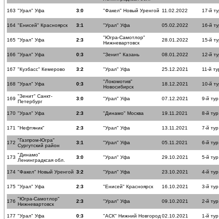
163
"Урал" Уфа
3:0
"Факел" Новый Уренгой
11.02.2022
17-й ту
164
"Енисей" Красноярск
3:1
"Урал" Уфа
05.02.2022
16-й ту
"Югра-Самотлор"
165
"Урал" Уфа
2:3
28.01.2022
15-й ту
Нижневартовск
166
"Урал" Уфа
0:3
"Зенит" Казань
08.01.2022
12-й ту
167
"Кузбасс" Кемерово
3:2
"Урал" Уфа
25.12.2021
11-й ту
"Локомотив"
168
"Урал" Уфа
0:3
18.12.2021
10-й ту
Новосибирск
"Зенит" Санкт-
169
3:0
"Урал" Уфа
07.12.2021
9-й тур
Петербург
170
"Урал" Уфа
2:3
"Динамо" Москва
19.11.2021
8-й тур
171
"Нефтяник"
2:3
"Урал" Уфа
13.11.2021
7-й тур
"Газпром-Югра"
172
3:1
"Урал" Уфа
05.11.2021
6-й тур
Сургутский район
"Динамо"
173
3:0
"Урал" Уфа
29.10.2021
5-й тур
Ленинградксая обл.
174
"Факел" Новый Уренгой
3:2
"Урал" Уфа
23.10.2021
4-й тур
175
"Урал" Уфа
2:3
"Енисей" Красноярск
16.10.2021
3-й тур
"Югра-Самотлор"
176
2:3
"Урал" Уфа
09.10.2021
2-й тур
Нижневартовск
177
"Урал" Уфа
0:3
"АСК" Нижний Новгород
02.10.2021
1-й тур