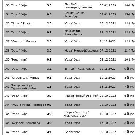
"Динамо"
133
"Урал" Уфа
3:0
08.01.2023
16-й Ту
Ленинградксая обл.
"Зенит" Санкт-
134
"Урал" Уфа
0:3
04.01.2023
15-й Ту
Петербург
135
"Зенит" Казань
3:0
"Урал" Уфа
29.12.2022
14-й Ту
"Локомотив"
136
"Урал" Уфа
0:3
18.12.2022
13-й Ту
Новосибирск
137
"Динамо" Москва
3:0
"Урал" Уфа
11.12.2022
12-й Ту
138
"Урал" Уфа
3:0
"Нова" Новокуйбышевск
07.12.2022
11-й Ту
139
"Нефтяник"
0:3
"Урал" Уфа
02.12.2022
10-й Ту
140
"Урал" Уфа
3:2
"Енисей" Красноярск
25.11.2022
9-й Тур
141
"Строитель" Минск
0:3
"Урал" Уфа
19.11.2022
8-й Тур
"Газпром-Югра"
142
1:3
"Урал" Уфа
13.11.2022
7-й Тур
Сургутский район
143
"Урал" Уфа
3:0
"Факел" Новый Уренгой
28.10.2022
6-й Тур
144
"АСК" Нижний Новгород
0:3
"Урал" Уфа
23.10.2022
5-й Тур
"Югра-Самотлор"
145
"Урал" Уфа
3:0
19.10.2022
4-й Тур
Нижневартовск
146
"Кузбасс" Кемерово
3:0
"Урал" Уфа
15.10.2022
3-й Тур
147
"Урал" Уфа
3:1
"Белогорье"
09.10.2022
2-й Тур