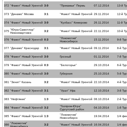
372
"Факел" Новый Уренгой
3:0
"Прикамье" Пермь
07.12.2014
13-й Ту
373
"Динамо" Москва
3:1
"Факел" Новый Уренгой
29.11.2014
12-й Ту
374
"Факел" Новый Уренгой
3:0
"Кузбасс" Кемерово
26.11.2014
11-й Ту
"Югра-Самотлор"
375
3:2
"Факел" Новый Уренгой
22.11.2014
10-й Ту
Нижневартовск
"Локомотив"
376
"Факел" Новый Уренгой
0:3
15.11.2014
9-й Тур
Новосибирск
377
"Динамо" Краснодар
3:1
"Факел" Новый Уренгой
09.11.2014
8-й Тур
378
"Факел" Новый Уренгой
3:0
Грозный
01.11.2014
7-й Тур
379
"Факел" Новый Уренгой
0:3
"Белогорье"
29.10.2014
6-й Тур
380
"Факел" Новый Уренгой
3:0
Губерния
25.10.2014
5-й Тур
381
"Зенит" Казань
3:2
"Факел" Новый Уренгой
22.10.2014
4-й Тур
382
"Факел" Новый Уренгой
3:1
"Урал" Уфа
12.10.2014
3-й Тур
383
"Нефтяник"
1:3
"Факел" Новый Уренгой
08.10.2014
2-й Тур
"Газпром-Югра"
384
"Факел" Новый Уренгой
3:2
04.10.2014
1-й Тур
Сургутский район
"Локомотив"
385
"Факел" Новый Уренгой
1:3
19.04.2014
1/4 фи
Новосибирск
"Локомотив"
386
3:2
"Факел" Новый Уренгой
16.04.2014
1/4 фи
Новосибирск