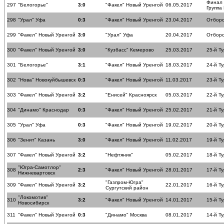
Финал
297
"Белогорье"
3:0
"Факел" Новый Уренгой
06.05.2017
Группа
298
"Урал" Уфа
0:3
"Факел" Новый Уренгой
23.04.2017
Отборо
299
"Факел" Новый Уренгой
3:0
"Урал" Уфа
20.04.2017
Отборо
300
"Факел" Новый Уренгой
3:0
"Кузбасс" Кемерово
25.03.2017
25-й Ту
301
"Белогорье"
3:1
"Факел" Новый Уренгой
18.03.2017
24-й Ту
302
"Нова" Новокуйбышевск
0:3
"Факел" Новый Уренгой
11.03.2017
23-й Ту
303
"Факел" Новый Уренгой
3:2
"Енисей" Красноярск
05.03.2017
22-й Ту
304
"Динамо" Краснодар
0:3
"Факел" Новый Уренгой
25.02.2017
21-й Ту
305
"Урал" Уфа
0:3
"Факел" Новый Уренгой
19.02.2017
20-й Ту
306
"Зенит" Казань
3:0
"Факел" Новый Уренгой
11.02.2017
19-й Ту
307
"Факел" Новый Уренгой
3:2
"Нефтяник"
05.02.2017
18-й Ту
"Югра-Самотлор"
308
2:3
"Факел" Новый Уренгой
28.01.2017
17-й Ту
Нижневартовск
"Газпром-Югра"
309
"Факел" Новый Уренгой
3:2
22.01.2017
16-й Ту
Сургутский район
"Локомотив"
310
3:2
"Факел" Новый Уренгой
14.01.2017
15-й Ту
Новосибирск
311
"Факел" Новый Уренгой
0:3
"Динамо" Москва
08.01.2017
14-й Ту