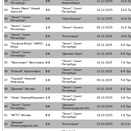
28
3:0
21.12.2025
14-й Ту
Петербург
Новосибирск
"Факел Ямал" Новый
"Зенит" Санкт-
29
3:1
14.12.2025
13-й Ту
Уренгой
Петербург
"Зенит" Санкт-
30
3:0
"Оренбуржье"
10.12.2025
12-й Ту
Петербург
"Зенит" Санкт-
31
1:3
"Зенит" Казань
06.12.2025
11-й Ту
Петербург
"Зенит" Санкт-
32
2:3
"Белогорье"
29.11.2025
10-й Ту
Петербург
"Газпром-Югра" ХМАО-
"Зенит" Санкт-
33
1:3
25.11.2025
9-й Тур
Югра
Петербург
"Зенит" Санкт-
34
3:0
"Динамо-Урал"
21.11.2025
8-й Тур
Петербург
"Зенит" Санкт-
35
"Ярославич" Ярославль
0:3
16.11.2025
7-й Тур
Петербург
"Зенит" Санкт-
36
"Енисей" Красноярск
3:2
12.11.2025
6-й Тур
Петербург
"Горький" Нижний
"Зенит" Санкт-
37
1:3
08.11.2025
5-й Тур
Новгород
Петербург
"Зенит" Санкт-
38
"Динамо" Москва
1:3
02.11.2025
4-й Тур
Петербург
"Зенит" Санкт-
39
"Нова" Новокуйбышевск
1:3
26.10.2025
3-й Тур
Петербург
"Зенит" Санкт-
"Динамо"
40
3:0
22.10.2025
2-й Тур
Петербург
Ленинградксая обл.
"Зенит" Санкт-
41
"МГТУ" Москва
0:3
19.10.2025
1-й Тур
Петербург
"Динамо"
42
2:3
"Белогорье"
22.04.2025
За 3-е
Ленинградксая обл.