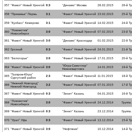
357
"Факел" Новый Уренгой
0:3
"Динамо" Москва
28.02.2015
26-й Ту
358
"Прикамье" Пермь
3:1
"Факел" Новый Уренгой
23.02.2015
25-й Ту
359
"Кузбасс" Кемерово
3:1
"Факел" Новый Уренгой
14.02.2015
24-й Ту
"Локомотив"
360
3:0
"Факел" Новый Уренгой
07.02.2015
23-й Ту
Новосибирск
361
"Факел" Новый Уренгой
3:0
"Динамо" Краснодар
01.02.2015
22-й Ту
362
Грозный
0:3
"Факел" Новый Уренгой
24.01.2015
21-й Ту
363
"Белогорье"
3:0
"Факел" Новый Уренгой
17.01.2015
20-й Ту
"Югра-Самотлор"
364
"Факел" Новый Уренгой
3:0
14.01.2015
19-й Ту
Нижневартовск
"Газпром-Югра"
365
2:3
"Факел" Новый Уренгой
11.01.2015
18-й Ту
Сургутский район
"Нижний Новгород"
366
3:2
"Факел" Новый Уренгой
07.01.2015
17-й Ту
Нижний Новгород
367
"Факел" Новый Уренгой
0:3
"Зенит" Казань
04.01.2015
16-й Ту
"Локомотив"
368
3:0
"Факел" Новый Уренгой
24.12.2014
Группа
Новосибирск
369
"Факел" Новый Уренгой
0:3
"Зенит" Казань
23.12.2014
Группа
370
"Урал" Уфа
0:3
"Факел" Новый Уренгой
13.12.2014
15-й Ту
371
"Факел" Новый Уренгой
3:0
"Нефтяник"
10.12.2014
14-й Ту