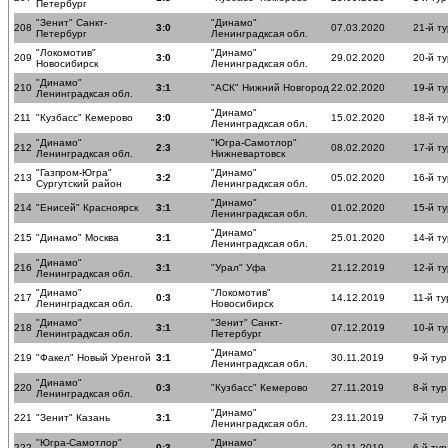
Петербург
"Зенит" Санкт-
"Динамо"
208
3:0
07.03.2020
21-й ту
Петербург
Ленинградксая обл.
"Локомотив"
"Динамо"
209
3:0
29.02.2020
20-й ту
Новосибирск
Ленинградксая обл.
"Динамо"
210
3:1
"АСК" Нижний Новгород
22.02.2020
19-й ту
Ленинградксая обл.
"Динамо"
211
"Кузбасс" Кемерово
3:0
15.02.2020
18-й ту
Ленинградксая обл.
"Динамо"
"Югра-Самотлор"
212
2:3
08.02.2020
17-й ту
Ленинградксая обл.
Нижневартовск
"Газпром-Югра"
"Динамо"
213
3:2
05.02.2020
16-й ту
Сургутский район
Ленинградксая обл.
"Динамо"
214
"Енисей" Красноярск
3:1
01.02.2020
15-й ту
Ленинградксая обл.
"Динамо"
215
"Динамо" Москва
3:1
25.01.2020
14-й ту
Ленинградксая обл.
"Динамо"
216
3:1
"Урал" Уфа
21.12.2019
12-й ту
Ленинградксая обл.
"Динамо"
"Локомотив"
217
0:3
14.12.2019
11-й ту
Ленинградксая обл.
Новосибирск
"Динамо"
"Зенит" Санкт-
218
3:1
07.12.2019
10-й ту
Ленинградксая обл.
Петербург
"Динамо"
219
"Факел" Новый Уренгой
3:1
30.11.2019
9-й тур
Ленинградксая обл.
"Динамо"
220
0:3
"Кузбасс" Кемерово
27.11.2019
8-й тур
Ленинградксая обл.
"Динамо"
221
"Зенит" Казань
3:1
23.11.2019
7-й тур
Ленинградксая обл.
"Югра-Самотлор"
"Динамо"
222
0:3
20.11.2019
6-й тур