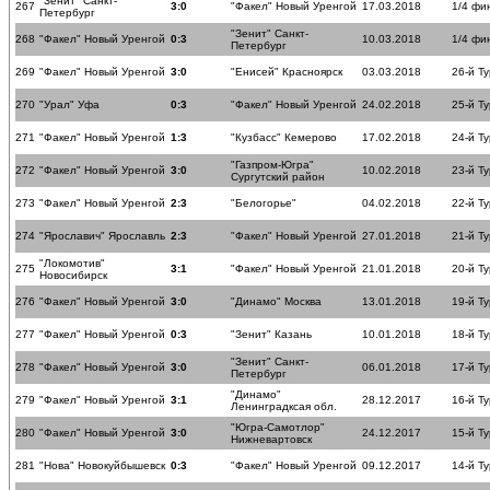
"Зенит" Санкт-
267
3:0
"Факел" Новый Уренгой
17.03.2018
1/4 фи
Петербург
"Зенит" Санкт-
268
"Факел" Новый Уренгой
0:3
10.03.2018
1/4 фи
Петербург
269
"Факел" Новый Уренгой
3:0
"Енисей" Красноярск
03.03.2018
26-й Ту
270
"Урал" Уфа
0:3
"Факел" Новый Уренгой
24.02.2018
25-й Ту
271
"Факел" Новый Уренгой
1:3
"Кузбасс" Кемерово
17.02.2018
24-й Ту
"Газпром-Югра"
272
"Факел" Новый Уренгой
3:0
10.02.2018
23-й Ту
Сургутский район
273
"Факел" Новый Уренгой
2:3
"Белогорье"
04.02.2018
22-й Ту
274
"Ярославич" Ярославль
2:3
"Факел" Новый Уренгой
27.01.2018
21-й Ту
"Локомотив"
275
3:1
"Факел" Новый Уренгой
21.01.2018
20-й Ту
Новосибирск
276
"Факел" Новый Уренгой
3:0
"Динамо" Москва
13.01.2018
19-й Ту
277
"Факел" Новый Уренгой
0:3
"Зенит" Казань
10.01.2018
18-й Ту
"Зенит" Санкт-
278
"Факел" Новый Уренгой
3:0
06.01.2018
17-й Ту
Петербург
"Динамо"
279
"Факел" Новый Уренгой
3:1
28.12.2017
16-й Ту
Ленинградксая обл.
"Югра-Самотлор"
280
"Факел" Новый Уренгой
3:0
24.12.2017
15-й Ту
Нижневартовск
281
"Нова" Новокуйбышевск
0:3
"Факел" Новый Уренгой
09.12.2017
14-й Ту