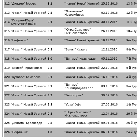
312
"Динамо" Москва
3:1
"Факел" Новый Уренгой
25.12.2016
13-й Ту
"Локомотив"
313
"Факел" Новый Уренгой
0:3
03.12.2016
12-й Ту
Новосибирск
"Газпром-Югра"
314
3:1
"Факел" Новый Уренгой
30.11.2016
11-й Ту
Сургутский район
"Югра-Самотлор"
315
"Факел" Новый Уренгой
3:1
26.11.2016
10-й Ту
Нижневартовск
316
"Нефтяник"
0:3
"Факел" Новый Уренгой
19.11.2016
9-й Тур
317
"Факел" Новый Уренгой
0:3
"Зенит" Казань
12.11.2016
8-й Тур
318
"Факел" Новый Уренгой
3:0
"Динамо" Краснодар
05.11.2016
7-й Тур
319
"Енисей" Красноярск
2:3
"Факел" Новый Уренгой
22.10.2016
5-й Тур
320
"Кузбасс" Кемерово
3:1
"Факел" Новый Уренгой
16.10.2016
4-й Тур
"Динамо"
321
"Факел" Новый Уренгой
3:1
03.10.2016
3-й Тур
Ленинградксая обл.
322
"Факел" Новый Уренгой
3:2
"Белогорье"
30.09.2016
2-й Тур
323
"Факел" Новый Уренгой
2:3
"Урал" Уфа
27.09.2016
1-й Тур
"Югра-Самотлор"
324
"Факел" Новый Уренгой
0:3
12.04.2016
26-й Ту
Нижневартовск
325
"Динамо" Краснодар
0:3
"Факел" Новый Уренгой
09.04.2016
25-й Ту
326
"Нефтяник"
1:3
"Факел" Новый Уренгой
06.04.2016
24-й Ту