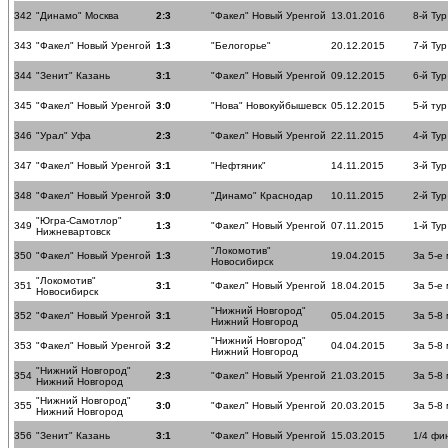
342
"Динамо" Москва
2:3
"Факел" Новый Уренгой
13.01.2016
8-й Тур
343
"Факел" Новый Уренгой
1:3
"Белогорье"
20.12.2015
7-й Тур
344
"Зенит" Казань
3:1
"Факел" Новый Уренгой
09.12.2015
6-й Тур
345
"Факел" Новый Уренгой
3:0
"Нова" Новокуйбышевск
05.12.2015
5-й тур
346
"Урал" Уфа
2:3
"Факел" Новый Уренгой
22.11.2015
4-й Тур
347
"Факел" Новый Уренгой
3:1
"Нефтяник"
14.11.2015
3-й Тур
348
"Факел" Новый Уренгой
3:0
"Динамо" Краснодар
10.11.2015
2-й Тур
"Югра-Самотлор"
349
1:3
"Факел" Новый Уренгой
07.11.2015
1-й Тур
Нижневартовск
"Локомотив"
350
"Факел" Новый Уренгой
1:3
19.04.2015
За 5-е
Новосибирск
"Локомотив"
351
3:1
"Факел" Новый Уренгой
18.04.2015
За 5-е
Новосибирск
"Нижний Новгород"
352
"Факел" Новый Уренгой
3:1
05.04.2015
За 5-8
Нижний Новгород
"Нижний Новгород"
353
"Факел" Новый Уренгой
3:2
04.04.2015
За 5-8
Нижний Новгород
"Нижний Новгород"
354
2:3
"Факел" Новый Уренгой
21.03.2015
За 5-8
Нижний Новгород
"Нижний Новгород"
355
3:0
"Факел" Новый Уренгой
20.03.2015
За 5-8
Нижний Новгород
356
"Зенит" Казань
3:1
"Факел" Новый Уренгой
15.03.2015
1/4 фи