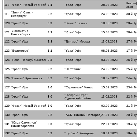
Квали
118
"Факел" Новый Уренгой
3:1
"Урал" Уфа
28.03.2023
этап
"Зенит" Санкт-
119
3:2
"Урал" Уфа
24.03.2023
30-й Ту
Петербург
120
"Урал" Уфа
0:3
"Зенит" Казань
19.03.2023
29-й Ту
"Локомотив"
121
3:1
"Урал" Уфа
15.03.2023
28-й Ту
Новосибирск
122
"Урал" Уфа
1:3
"Динамо" Москва
11.03.2023
27-й Ту
123
"Белогорье"
3:1
"Урал" Уфа
08.03.2023
17-й Ту
124
"Нова" Новокуйбышевск
0:3
"Урал" Уфа
03.03.2023
26-й Ту
125
"Урал" Уфа
3:2
"Нефтяник"
24.02.2023
25-й Ту
126
"Енисей" Красноярск
3:2
"Урал" Уфа
19.02.2023
24-й Ту
127
"Урал" Уфа
3:0
"Строитель" Минск
15.02.2023
23-й Ту
"Газпром-Югра"
128
"Урал" Уфа
3:0
11.02.2023
22-й Ту
Сургутский район
129
"Факел" Новый Уренгой
3:0
"Урал" Уфа
03.02.2023
21-й Ту
130
"Урал" Уфа
3:2
"АСК" Нижний Новгород
27.01.2023
20-й Ту
"Югра-Самотлор"
131
0:3
"Урал" Уфа
22.01.2023
19-й Ту
Нижневартовск
132
"Урал" Уфа
0:3
"Кузбасс" Кемерово
18.01.2023
18-й Ту