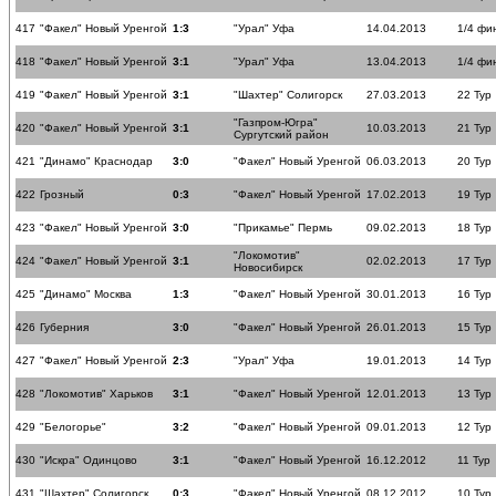
417
"Факел" Новый Уренгой
1:3
"Урал" Уфа
14.04.2013
1/4 фи
418
"Факел" Новый Уренгой
3:1
"Урал" Уфа
13.04.2013
1/4 фи
419
"Факел" Новый Уренгой
3:1
"Шахтер" Солигорск
27.03.2013
22 Тур
"Газпром-Югра"
420
"Факел" Новый Уренгой
3:1
10.03.2013
21 Тур
Сургутский район
421
"Динамо" Краснодар
3:0
"Факел" Новый Уренгой
06.03.2013
20 Тур
422
Грозный
0:3
"Факел" Новый Уренгой
17.02.2013
19 Тур
423
"Факел" Новый Уренгой
3:0
"Прикамье" Пермь
09.02.2013
18 Тур
"Локомотив"
424
"Факел" Новый Уренгой
3:1
02.02.2013
17 Тур
Новосибирск
425
"Динамо" Москва
1:3
"Факел" Новый Уренгой
30.01.2013
16 Тур
426
Губерния
3:0
"Факел" Новый Уренгой
26.01.2013
15 Тур
427
"Факел" Новый Уренгой
2:3
"Урал" Уфа
19.01.2013
14 Тур
428
"Локомотив" Харьков
3:1
"Факел" Новый Уренгой
12.01.2013
13 Тур
429
"Белогорье"
3:2
"Факел" Новый Уренгой
09.01.2013
12 Тур
430
"Искра" Одинцово
3:1
"Факел" Новый Уренгой
16.12.2012
11 Тур
431
"Шахтер" Солигорск
0:3
"Факел" Новый Уренгой
08.12.2012
10 Тур