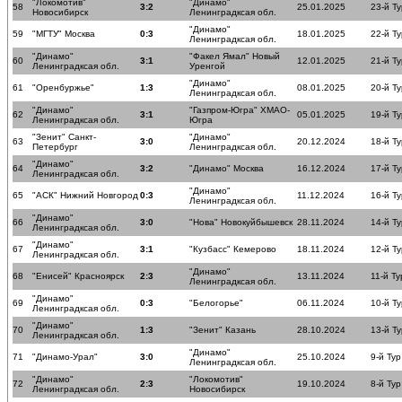
"Локомотив"
"Динамо"
58
3:2
25.01.2025
23-й Ту
Новосибирск
Ленинградксая обл.
"Динамо"
59
"МГТУ" Москва
0:3
18.01.2025
22-й Ту
Ленинградксая обл.
"Динамо"
"Факел Ямал" Новый
60
3:1
12.01.2025
21-й Ту
Ленинградксая обл.
Уренгой
"Динамо"
61
"Оренбуржье"
1:3
08.01.2025
20-й Ту
Ленинградксая обл.
"Динамо"
"Газпром-Югра" ХМАО-
62
3:1
05.01.2025
19-й Ту
Ленинградксая обл.
Югра
"Зенит" Санкт-
"Динамо"
63
3:0
20.12.2024
18-й Ту
Петербург
Ленинградксая обл.
"Динамо"
64
3:2
"Динамо" Москва
16.12.2024
17-й Ту
Ленинградксая обл.
"Динамо"
65
"АСК" Нижний Новгород
0:3
11.12.2024
16-й Ту
Ленинградксая обл.
"Динамо"
66
3:0
"Нова" Новокуйбышевск
28.11.2024
14-й Ту
Ленинградксая обл.
"Динамо"
67
3:1
"Кузбасс" Кемерово
18.11.2024
12-й Ту
Ленинградксая обл.
"Динамо"
68
"Енисей" Красноярск
2:3
13.11.2024
11-й Ту
Ленинградксая обл.
"Динамо"
69
0:3
"Белогорье"
06.11.2024
10-й Ту
Ленинградксая обл.
"Динамо"
70
1:3
"Зенит" Казань
28.10.2024
13-й Ту
Ленинградксая обл.
"Динамо"
71
"Динамо-Урал"
3:0
25.10.2024
9-й Тур
Ленинградксая обл.
"Динамо"
"Локомотив"
72
2:3
19.10.2024
8-й Тур
Ленинградксая обл.
Новосибирск