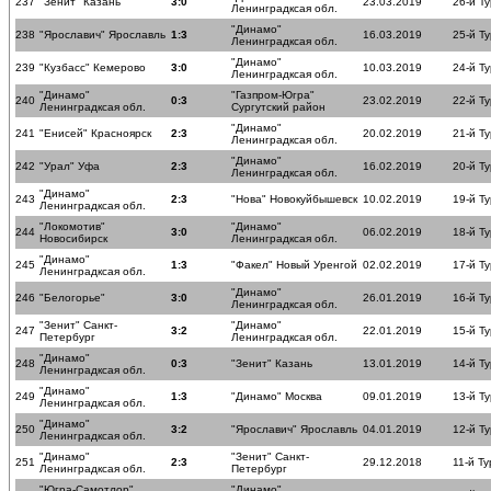
237
"Зенит" Казань
3:0
23.03.2019
26-й Ту
Ленинградксая обл.
"Динамо"
238
"Ярославич" Ярославль
1:3
16.03.2019
25-й Ту
Ленинградксая обл.
"Динамо"
239
"Кузбасс" Кемерово
3:0
10.03.2019
24-й Ту
Ленинградксая обл.
"Динамо"
"Газпром-Югра"
240
0:3
23.02.2019
22-й Ту
Ленинградксая обл.
Сургутский район
"Динамо"
241
"Енисей" Красноярск
2:3
20.02.2019
21-й Ту
Ленинградксая обл.
"Динамо"
242
"Урал" Уфа
2:3
16.02.2019
20-й Ту
Ленинградксая обл.
"Динамо"
243
2:3
"Нова" Новокуйбышевск
10.02.2019
19-й Ту
Ленинградксая обл.
"Локомотив"
"Динамо"
244
3:0
06.02.2019
18-й Ту
Новосибирск
Ленинградксая обл.
"Динамо"
245
1:3
"Факел" Новый Уренгой
02.02.2019
17-й Ту
Ленинградксая обл.
"Динамо"
246
"Белогорье"
3:0
26.01.2019
16-й Ту
Ленинградксая обл.
"Зенит" Санкт-
"Динамо"
247
3:2
22.01.2019
15-й Ту
Петербург
Ленинградксая обл.
"Динамо"
248
0:3
"Зенит" Казань
13.01.2019
14-й Ту
Ленинградксая обл.
"Динамо"
249
1:3
"Динамо" Москва
09.01.2019
13-й Ту
Ленинградксая обл.
"Динамо"
250
3:2
"Ярославич" Ярославль
04.01.2019
12-й Ту
Ленинградксая обл.
"Динамо"
"Зенит" Санкт-
251
2:3
29.12.2018
11-й Ту
Ленинградксая обл.
Петербург
"Югра-Самотлор"
"Динамо"