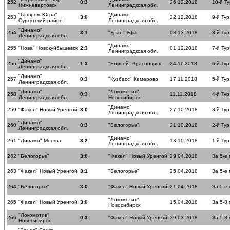
252
0:3
26.12.2018
10-й Ту
Нижневартовск
Ленинградксая обл.
"Газпром-Югра"
"Динамо"
253
3:0
22.12.2018
9-й Тур
Сургутский район
Ленинградксая обл.
"Динамо"
254
3:1
"Урал" Уфа
08.12.2018
8-й Тур
Ленинградксая обл.
"Динамо"
255
"Нова" Новокуйбышевск
2:3
01.12.2018
7-й Тур
Ленинградксая обл.
"Динамо"
256
1:3
"Енисей" Красноярск
24.11.2018
6-й Тур
Ленинградксая обл.
"Динамо"
257
0:3
"Кузбасс" Кемерово
17.11.2018
5-й Тур
Ленинградксая обл.
"Динамо"
"Локомотив"
258
0:3
11.11.2018
4-й Тур
Ленинградксая обл.
Новосибирск
"Динамо"
259
"Факел" Новый Уренгой
3:0
27.10.2018
3-й Тур
Ленинградксая обл.
"Динамо"
260
0:3
"Белогорье"
21.10.2018
2-й Тур
Ленинградксая обл.
"Динамо"
261
"Динамо" Москва
3:2
13.10.2018
1-й Тур
Ленинградксая обл.
262
"Белогорье"
3:0
"Факел" Новый Уренгой
29.04.2018
За 5-е
263
"Факел" Новый Уренгой
3:1
"Белогорье"
25.04.2018
За 5-е
264
"Белогорье"
3:0
"Факел" Новый Уренгой
21.04.2018
За 5-е
"Локомотив"
265
"Факел" Новый Уренгой
3:0
15.04.2018
За 5-8
Новосибирск
"Локомотив"
266
0:3
"Факел" Новый Уренгой
29.03.2018
За 5-8
Новосибирск