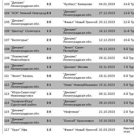
"Динамо"
103
3:2
"Кузбасс" Кемерово
04.01.2024
14-й Ту
Ленинградксая обл.
"Динамо"
104
"АСК" Нижний Новгород
0:3
27.12.2023
13-й Ту
Ленинградксая обл.
"Динамо"
105
3:0
"Факел" Новый Уренгой
20.12.2023
12-й Ту
Ленинградксая обл.
"Динамо"
106
"Шахтер" Солигорск
1:3
16.12.2023
11-й Ту
Ленинградксая обл.
"Динамо"
107
"Белогорье"
2:3
12.12.2023
10-й Ту
Ленинградксая обл.
"Динамо"
"Зенит" Санкт-
108
3:1
09.12.2023
9-й Тур
Ленинградксая обл.
Петербург
"Локомотив"
"Динамо"
109
3:0
29.11.2023
8-й Тур
Новосибирск
Ленинградксая обл.
"Динамо"
110
1:3
"Динамо" Москва
22.11.2023
7-й Тур
Ленинградксая обл.
"Динамо"
111
"Зенит" Казань
3:0
18.11.2023
6-й Тур
Ленинградксая обл.
"Динамо"
112
3:1
"Нова" Новокуйбышевск
15.11.2023
5-й Тур
Ленинградксая обл.
"Югра-Самотлор"
"Динамо"
113
1:3
08.11.2023
4-й Тур
Нижневартовск
Ленинградксая обл.
"Газпром-Югра"
"Динамо"
114
3:0
29.10.2023
3-й Тур
Сургутский район
Ленинградксая обл.
"Динамо"
115
3:0
"Нефтяник"
21.10.2023
2-й Тур
Ленинградксая обл.
"Динамо"
116
3:1
"Енисей" Красноярск
15.10.2023
1-й Тур
Ленинградксая обл.
Квали
117
"Урал" Уфа
1:3
"Факел" Новый Уренгой
31.03.2023
этап