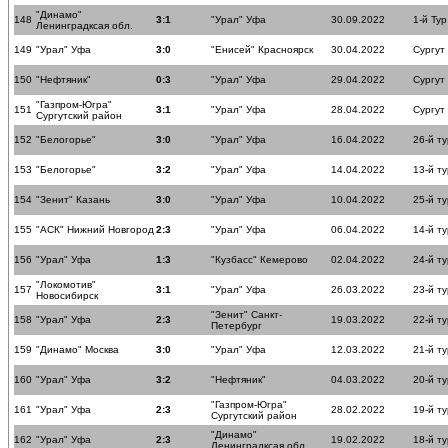
"Динамо"
148
3:1
"Урал" Уфа
30.09.2022
1-й Тур
Ленинградксая обл.
149
"Урал" Уфа
3:0
"Енисей" Красноярск
30.04.2022
Сургут
150
"Нефтяник"
0:3
"Урал" Уфа
29.04.2022
Сургут
"Газпром-Югра"
151
3:1
"Урал" Уфа
28.04.2022
Сургут
Сургутский район
152
"Белогорье"
3:0
"Урал" Уфа
16.04.2022
26-й ту
153
"Белогорье"
3:2
"Урал" Уфа
14.04.2022
13-й ту
154
"Зенит" Казань
3:0
"Урал" Уфа
10.04.2022
25-й ту
155
"АСК" Нижний Новгород
2:3
"Урал" Уфа
06.04.2022
14-й ту
156
"Урал" Уфа
1:3
"Кузбасс" Кемерово
02.04.2022
24-й ту
"Локомотив"
157
3:1
"Урал" Уфа
26.03.2022
23-й ту
Новосибирск
"Зенит" Санкт-
158
"Урал" Уфа
2:3
19.03.2022
22-й ту
Петербург
159
"Динамо" Москва
3:0
"Урал" Уфа
12.03.2022
21-й ту
160
"Урал" Уфа
3:2
"Нефтяник"
04.03.2022
20-й ту
"Газпром-Югра"
161
"Урал" Уфа
2:3
28.02.2022
19-й ту
Сургутский район
"Динамо"
162
"Урал" Уфа
2:3
19.02.2022
18-й ту
Ленинградксая обл.