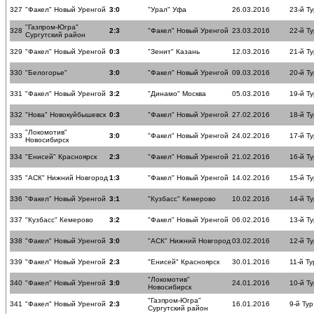
327
"Факел" Новый Уренгой
3:0
"Урал" Уфа
26.03.2016
23-й Ту
"Газпром-Югра"
328
2:3
"Факел" Новый Уренгой
23.03.2016
22-й Ту
Сургутский район
329
"Факел" Новый Уренгой
0:3
"Зенит" Казань
12.03.2016
21-й Ту
330
"Белогорье"
3:0
"Факел" Новый Уренгой
09.03.2016
20-й Ту
331
"Факел" Новый Уренгой
3:2
"Динамо" Москва
05.03.2016
19-й Ту
332
"Нова" Новокуйбышевск
0:3
"Факел" Новый Уренгой
27.02.2016
18-й Ту
"Локомотив"
333
3:0
"Факел" Новый Уренгой
24.02.2016
17-й Ту
Новосибирск
334
"Енисей" Красноярск
2:3
"Факел" Новый Уренгой
21.02.2016
16-й Ту
335
"АСК" Нижний Новгород
1:3
"Факел" Новый Уренгой
14.02.2016
15-й Ту
336
"Факел" Новый Уренгой
3:1
"Кузбасс" Кемерово
10.02.2016
14-й Ту
337
"Кузбасс" Кемерово
3:2
"Факел" Новый Уренгой
06.02.2016
13-й Ту
338
"Факел" Новый Уренгой
3:0
"АСК" Нижний Новгород
03.02.2016
12-й Ту
339
"Факел" Новый Уренгой
2:3
"Енисей" Красноярск
30.01.2016
11-й Ту
"Локомотив"
340
"Факел" Новый Уренгой
3:0
24.01.2016
10-й Ту
Новосибирск
"Газпром-Югра"
341
"Факел" Новый Уренгой
2:3
16.01.2016
9-й Тур
Сургутский район