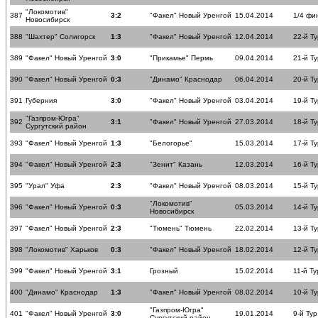
"Локомотив"
387
3:2
"Факел" Новый Уренгой
15.04.2014
1/4 фи
Новосибирск
388
"Шахтер" Солигорск
1:3
"Факел" Новый Уренгой
12.04.2014
22-й Ту
389
"Факел" Новый Уренгой
3:0
"Прикамье" Пермь
09.04.2014
21-й Ту
390
"Факел" Новый Уренгой
0:3
"Динамо" Краснодар
06.04.2014
20-й Ту
391
Губерния
3:0
"Факел" Новый Уренгой
03.04.2014
19-й Ту
"Газпром-Югра"
392
3:1
"Факел" Новый Уренгой
27.03.2014
18-й Ту
Сургутский район
393
"Факел" Новый Уренгой
1:3
"Белогорье"
15.03.2014
17-й Ту
394
"Факел" Новый Уренгой
2:3
"Зенит" Казань
12.03.2014
16-й Ту
395
"Урал" Уфа
2:3
"Факел" Новый Уренгой
08.03.2014
15-й Ту
"Локомотив"
396
"Факел" Новый Уренгой
0:3
05.03.2014
14-й Ту
Новосибирск
397
"Факел" Новый Уренгой
2:3
"Тюмень" Тюмень
22.02.2014
13-й Ту
398
"Локомотив" Харьков
0:3
"Факел" Новый Уренгой
18.02.2014
12-й Ту
399
"Факел" Новый Уренгой
3:1
Грозный
15.02.2014
11-й Ту
400
"Динамо" Краснодар
1:3
"Факел" Новый Уренгой
08.02.2014
10-й Ту
"Газпром-Югра"
401
"Факел" Новый Уренгой
3:0
19.01.2014
9-й Тур
Сургутский район