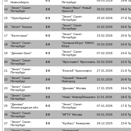
13
0:3
09.03.2026
29-й Ту
Новосибирск
Петербург
"Зенит" Санкт-
"Факел Ямал" Новый
14
3:0
28.02.2026
28-й Ту
Петербург
Уренгой
"Зенит" Санкт-
15
"Оренбуржье"
0:3
25.02.2026
27-й Ту
Петербург
"Зенит" Санкт-
16
"Зенит" Казань
3:0
22.02.2026
26-й Ту
Петербург
"Зенит" Санкт-
17
"Белогорье"
0:3
15.02.2026
25-й Ту
Петербург
"Зенит" Санкт-
"Газпром-Югра" ХМАО-
18
3:0
10.02.2026
24-й Ту
Петербург
Югра
"Зенит" Санкт-
19
"Динамо-Урал"
0:3
07.02.2026
23-й Ту
Петербург
"Зенит" Санкт-
20
3:0
"Ярославич" Ярославль
02.02.2026
22-й Ту
Петербург
"Зенит" Санкт-
21
3:0
"Енисей" Красноярск
27.01.2026
21-й Ту
Петербург
"Зенит" Санкт-
"Горький" Нижний
22
3:0
22.01.2026
20-й Ту
Петербург
Новгород
"Зенит" Санкт-
23
3:0
"Динамо" Москва
17.01.2026
19-й Ту
Петербург
"Зенит" Санкт-
24
3:2
"Нова" Новокуйбышевск
11.01.2026
18-й Ту
Петербург
"Динамо"
"Зенит" Санкт-
25
0:3
07.01.2026
17-й Ту
Ленинградксая обл.
Петербург
"Зенит" Санкт-
26
3:0
"МГТУ" Москва
04.01.2026
16-й Ту
Петербург
"Зенит" Санкт-
27
3:0
"Кузбасс" Кемерово
29.12.2025
15-й Ту
Петербург
"Зенит" Санкт-
"Локомотив"