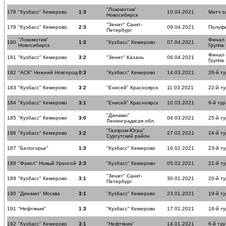
"Локомотив"
178
"Кузбасс" Кемерово
1:3
10.04.2021
Матч з
Новосибирск
"Зенит" Санкт-
179
"Кузбасс" Кемерово
2:3
09.04.2021
Полуф
Петербург
"Локомотив"
Финал
180
1:3
"Кузбасс" Кемерово
07.04.2021
Новосибирск
Группа
Финал
181
"Кузбасс" Кемерово
3:2
"Зенит" Казань
06.04.2021
Группа
182
"АСК" Нижний Новгород
0:3
"Кузбасс" Кемерово
14.03.2021
26-й ту
183
"Кузбасс" Кемерово
3:2
"Енисей" Красноярск
11.03.2021
22-й ту
184
"Кузбасс" Кемерово
3:1
"Енисей" Красноярск
10.03.2021
9-й тур
"Динамо"
185
"Кузбасс" Кемерово
3:0
04.03.2021
25-й ту
Ленинградксая обл.
"Газпром-Югра"
186
"Кузбасс" Кемерово
3:2
27.02.2021
24-й ту
Сургутский район
187
"Белогорье"
1:3
"Кузбасс" Кемерово
16.02.2021
23-й ту
188
"Факел" Новый Уренгой
2:3
"Кузбасс" Кемерово
05.02.2021
21-й ту
"Зенит" Санкт-
189
"Кузбасс" Кемерово
3:1
30.01.2021
20-й ту
Петербург
190
"Динамо" Москва
3:1
"Кузбасс" Кемерово
23.01.2021
19-й ту
191
"Нефтяник"
1:3
"Кузбасс" Кемерово
17.01.2021
18-й ту
192
"Кузбасс" Кемерово
3:1
"Нефтяник"
14.01.2021
6-й тур