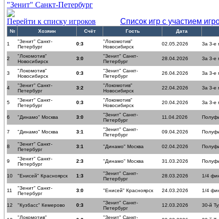
"Зенит" Санкт-Петербург
Перейти к списку игроков
Список игр с участием игр
№
Хозяин
Счёт
Гость
Дата
"Зенит" Санкт-
"Локомотив"
1
0:3
02.05.2026
За 3-е
Петербург
Новосибирск
"Локомотив"
"Зенит" Санкт-
2
3:0
28.04.2026
За 3-е
Новосибирск
Петербург
"Локомотив"
"Зенит" Санкт-
3
0:3
26.04.2026
За 3-е
Новосибирск
Петербург
"Зенит" Санкт-
"Локомотив"
4
3:2
22.04.2026
За 3-е
Петербург
Новосибирск
"Зенит" Санкт-
"Локомотив"
5
0:3
20.04.2026
За 3-е
Петербург
Новосибирск
"Зенит" Санкт-
6
"Динамо" Москва
3:0
11.04.2026
Полуф
Петербург
"Зенит" Санкт-
7
"Динамо" Москва
3:1
09.04.2026
Полуф
Петербург
"Зенит" Санкт-
8
3:1
"Динамо" Москва
02.04.2026
Полуф
Петербург
"Зенит" Санкт-
9
2:3
"Динамо" Москва
31.03.2026
Полуф
Петербург
"Зенит" Санкт-
10
"Енисей" Красноярск
1:3
28.03.2026
1/4 фи
Петербург
"Зенит" Санкт-
11
3:0
"Енисей" Красноярск
24.03.2026
1/4 фи
Петербург
"Зенит" Санкт-
12
"Кузбасс" Кемерово
0:3
12.03.2026
30-й Ту
Петербург
"Локомотив"
"Зенит" Санкт-