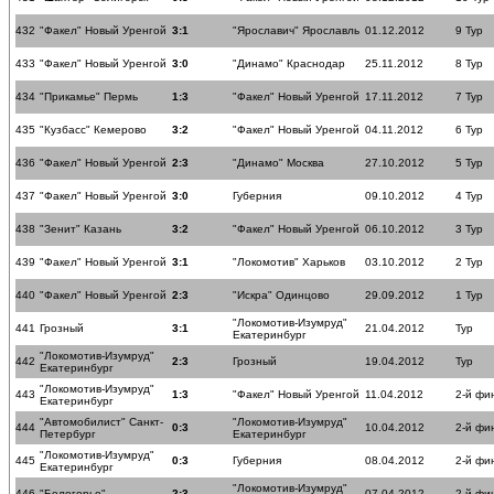
432
"Факел" Новый Уренгой
3:1
"Ярославич" Ярославль
01.12.2012
9 Тур
433
"Факел" Новый Уренгой
3:0
"Динамо" Краснодар
25.11.2012
8 Тур
434
"Прикамье" Пермь
1:3
"Факел" Новый Уренгой
17.11.2012
7 Тур
435
"Кузбасс" Кемерово
3:2
"Факел" Новый Уренгой
04.11.2012
6 Тур
436
"Факел" Новый Уренгой
2:3
"Динамо" Москва
27.10.2012
5 Тур
437
"Факел" Новый Уренгой
3:0
Губерния
09.10.2012
4 Тур
438
"Зенит" Казань
3:2
"Факел" Новый Уренгой
06.10.2012
3 Тур
439
"Факел" Новый Уренгой
3:1
"Локомотив" Харьков
03.10.2012
2 Тур
440
"Факел" Новый Уренгой
2:3
"Искра" Одинцово
29.09.2012
1 Тур
"Локомотив-Изумруд"
441
Грозный
3:1
21.04.2012
Тур
Екатеринбург
"Локомотив-Изумруд"
442
2:3
Грозный
19.04.2012
Тур
Екатеринбург
"Локомотив-Изумруд"
443
1:3
"Факел" Новый Уренгой
11.04.2012
2-й фи
Екатеринбург
"Автомобилист" Санкт-
"Локомотив-Изумруд"
444
0:3
10.04.2012
2-й фи
Петербург
Екатеринбург
"Локомотив-Изумруд"
445
0:3
Губерния
08.04.2012
2-й фи
Екатеринбург
"Локомотив-Изумруд"
446
"Белогорье"
2:3
07.04.2012
2-й фи