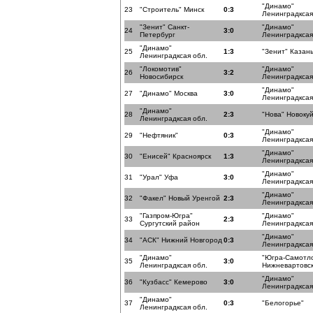
"Динамо"
23
"Строитель" Минск
0:3
Ленинградксая
"Зенит" Санкт-
"Динамо"
24
3:0
Петербург
Ленинградксая
"Динамо"
25
1:3
"Зенит" Казан
Ленинградксая обл.
"Локомотив"
"Динамо"
26
3:2
Новосибирск
Ленинградксая
"Динамо"
27
"Динамо" Москва
3:0
Ленинградксая
"Динамо"
28
2:3
"Нова" Новоку
Ленинградксая обл.
"Динамо"
29
"Нефтяник"
0:3
Ленинградксая
"Динамо"
30
"Енисей" Красноярск
1:3
Ленинградксая
"Динамо"
31
"Урал" Уфа
3:0
Ленинградксая
"Динамо"
32
"Факел" Новый Уренгой
2:3
Ленинградксая
"Газпром-Югра"
"Динамо"
33
2:3
Сургутский район
Ленинградксая
"Динамо"
34
"АСК" Нижний Новгород
0:3
Ленинградксая
"Динамо"
"Югра-Самотл
35
3:0
Ленинградксая обл.
Нижневартовс
"Динамо"
36
"Кузбасс" Кемерово
3:0
Ленинградксая
"Динамо"
37
0:3
"Белогорье"
Ленинградксая обл.