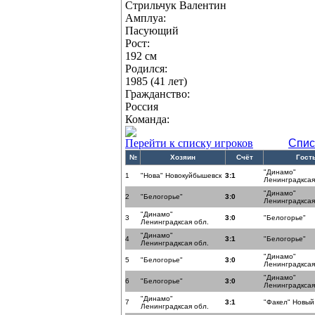
Стрильчук Валентин
Амплуа:
Пасующий
Рост:
192 см
Родился:
1985 (41 лет)
Гражданство:
Россия
Команда:
Перейти к списку игроков
Спис
№
Хозяин
Счёт
Гост
"Динамо"
1
"Нова" Новокуйбышевск
3:1
Ленинградксая
"Динамо"
2
"Белогорье"
3:0
Ленинградксая
"Динамо"
3
3:0
"Белогорье"
Ленинградксая обл.
"Динамо"
4
3:1
"Белогорье"
Ленинградксая обл.
"Динамо"
5
"Белогорье"
3:0
Ленинградксая
"Динамо"
6
"Белогорье"
3:0
Ленинградксая
"Динамо"
7
3:1
"Факел" Новый
Ленинградксая обл.