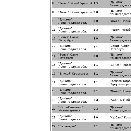
"Динамо"
8
"Факел" Новый Уренгой
1:3
Ленинградксая
"Динамо"
9
"Факел" Новый Уренгой
3:0
Ленинградксая
"Динамо"
10
3:0
"Факел" Новый
Ленинградксая обл.
"Динамо"
11
2:3
"Факел" Новый
Ленинградксая обл.
"Зенит" Санкт-
"Динамо"
12
3:0
Петербург
Ленинградксая
"Динамо"
"Зенит" Санкт-
13
3:1
Ленинградксая обл.
Петербург
"Зенит" Санкт-
"Динамо"
14
3:0
Петербург
Ленинградксая
"Динамо"
15
4:1
"Енисей" Крас
Ленинградксая обл.
"Динамо"
16
"Енисей" Красноярск
3:1
Ленинградксая
"Динамо"
"Газпром-Югра
17
3:1
Ленинградксая обл.
Сургутский ра
"Динамо"
18
3:1
"Факел" Новый
Ленинградксая обл.
"Динамо"
19
2:3
"АСК" Нижний
Ленинградксая обл.
"Югра-Самотлор"
"Динамо"
20
0:3
Нижневартовск
Ленинградксая
"Динамо"
21
3:0
"Кузбасс" Кем
Ленинградксая обл.
"Динамо"
22
"Белогорье"
3:1
Ленинградксая