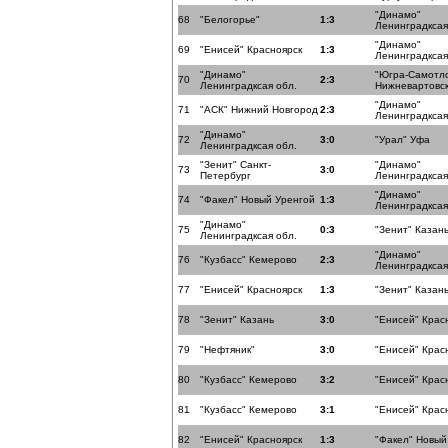
"Динамо"
68
"Белогорье"
1:3
Ленинградксая
"Динамо"
69
"Енисей" Красноярск
1:3
Ленинградксая
"Динамо"
"Югра-Самотл
70
2:3
Ленинградксая обл.
Нижневартовс
"Динамо"
71
"АСК" Нижний Новгород
2:3
Ленинградксая
"Динамо"
72
3:0
"Урал" Уфа
Ленинградксая обл.
"Зенит" Санкт-
"Динамо"
73
3:0
Петербург
Ленинградксая
"Динамо"
74
"Факел" Новый Уренгой
1:3
Ленинградксая
"Динамо"
75
0:3
"Зенит" Казан
Ленинградксая обл.
"Динамо"
76
"Кузбасс" Кемерово
2:3
Ленинградксая
77
"Енисей" Красноярск
1:3
"Зенит" Казан
78
"Зенит" Казань
3:0
"Енисей" Крас
79
"Нефтяник"
3:0
"Енисей" Крас
80
"Кузбасс" Кемерово
3:2
"Енисей" Крас
81
"Кузбасс" Кемерово
3:1
"Енисей" Крас
82
"Енисей" Красноярск
1:3
"Факел" Новый