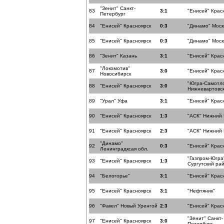
"Зенит" Санкт-
83
3:1
"Енисей" Крас
Петербург
84
"Енисей" Красноярск
0:3
"Динамо" Моск
85
"Енисей" Красноярск
0:3
"Динамо" Моск
86
"Зенит" Казань
3:1
"Енисей" Крас
"Локомотив"
87
3:0
"Енисей" Крас
Новосибирск
"Югра-Самотл
88
"Енисей" Красноярск
3:0
Нижневартовс
89
"Урал" Уфа
3:1
"Енисей" Крас
90
"Енисей" Красноярск
1:3
"АСК" Нижний
91
"Енисей" Красноярск
2:3
"АСК" Нижний
"Динамо"
92
0:3
"Енисей" Крас
Ленинградксая обл.
"Газпром-Югра
93
"Енисей" Красноярск
1:3
Сургутский ра
94
"Белогорье"
3:1
"Енисей" Крас
95
"Енисей" Красноярск
3:1
"Нефтяник"
96
"Факел" Новый Уренгой
2:3
"Енисей" Крас
"Зенит" Санкт-
97
"Енисей" Красноярск
3:0
Петербург