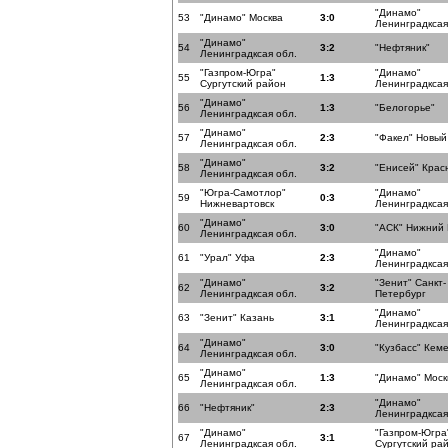
"Динамо"
53
"Динамо" Москва
3:0
Ленинградксая
"Динамо"
54
3:2
"Нефтяник"
Ленинградксая обл.
"Газпром-Югра"
"Динамо"
55
1:3
Сургутский район
Ленинградксая
"Динамо"
56
1:3
"Белогорье"
Ленинградксая обл.
"Динамо"
57
2:3
"Факел" Новый
Ленинградксая обл.
"Динамо"
58
3:2
"Енисей" Крас
Ленинградксая обл.
"Югра-Самотлор"
"Динамо"
59
0:3
Нижневартовск
Ленинградксая
"Динамо"
60
3:0
"АСК" Нижний
Ленинградксая обл.
"Динамо"
61
"Урал" Уфа
2:3
Ленинградксая
"Динамо"
"Зенит" Санкт-
62
3:2
Ленинградксая обл.
Петербург
"Динамо"
63
"Зенит" Казань
3:1
Ленинградксая
"Динамо"
64
3:0
"Кузбасс" Кем
Ленинградксая обл.
"Динамо"
65
1:3
"Динамо" Моск
Ленинградксая обл.
"Динамо"
66
"Нефтяник"
2:3
Ленинградксая
"Динамо"
"Газпром-Югра
67
3:1
Ленинградксая обл.
Сургутский ра