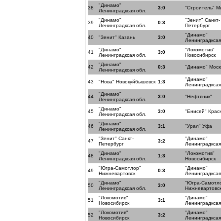
"Динамо"
38
3:0
"Строитель" М
Ленинградксая обл.
"Динамо"
"Зенит" Санкт-
39
0:3
Ленинградксая обл.
Петербург
"Динамо"
40
"Зенит" Казань
3:0
Ленинградксая
"Динамо"
"Локомотив"
41
3:0
Ленинградксая обл.
Новосибирск
"Динамо"
42
0:3
"Динамо" Моск
Ленинградксая обл.
"Динамо"
43
"Нова" Новокуйбышевск
1:3
Ленинградксая
"Динамо"
44
3:0
"Нефтяник"
Ленинградксая обл.
"Динамо"
45
3:0
"Енисей" Крас
Ленинградксая обл.
"Динамо"
46
3:1
"Урал" Уфа
Ленинградксая обл.
"Зенит" Санкт-
"Динамо"
47
3:2
Петербург
Ленинградксая
"Динамо"
"Локомотив"
48
1:3
Ленинградксая обл.
Новосибирск
"Югра-Самотлор"
"Динамо"
49
0:3
Нижневартовск
Ленинградксая
"Динамо"
"Югра-Самотл
50
3:0
Ленинградксая обл.
Нижневартовс
"Локомотив"
"Динамо"
51
3:1
Новосибирск
Ленинградксая
"Локомотив"
"Динамо"
52
3:2
Новосибирск
Ленинградксая