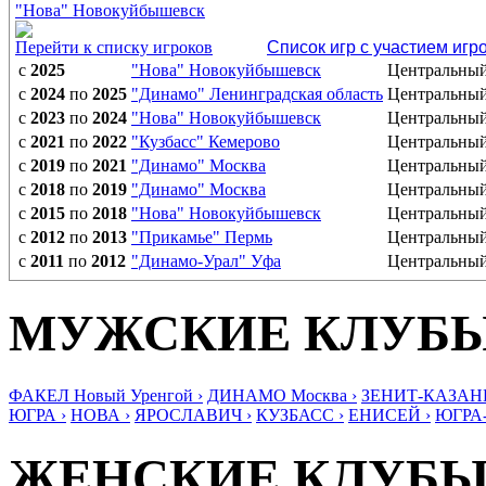
"Нова" Новокуйбышевск
Перейти к списку игроков
Список игр с участием игр
с
2025
"Нова" Новокуйбышевск
Центральны
с
2024
по
2025
"Динамо" Ленинградская область
Центральны
с
2023
по
2024
"Нова" Новокуйбышевск
Центральны
с
2021
по
2022
"Кузбасс" Кемерово
Центральны
с
2019
по
2021
"Динамо" Москва
Центральны
с
2018
по
2019
"Динамо" Москва
Центральны
с
2015
по
2018
"Нова" Новокуйбышевск
Центральны
с
2012
по
2013
"Прикамье" Пермь
Центральны
с
2011
по
2012
"Динамо-Урал" Уфа
Центральны
МУЖСКИЕ КЛУБ
ФАКЕЛ Новый Уренгой ›
ДИНАМО Москва ›
ЗЕНИТ-КАЗАНЬ
ЮГРА ›
НОВА ›
ЯРОСЛАВИЧ ›
КУЗБАСС ›
ЕНИСЕЙ ›
ЮГРА
ЖЕНСКИЕ КЛУБ