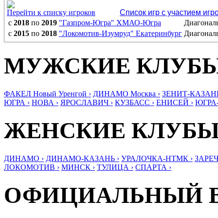
Перейти к списку игроков
Список игр с участием игр
с
2018
по
2019
"Газпром-Югра" ХМАО-Югра
Диагонал
с
2015
по
2018
"Локомотив-Изумруд" Екатеринбург
Диагонал
МУЖСКИЕ КЛУБ
ФАКЕЛ Новый Уренгой ›
ДИНАМО Москва ›
ЗЕНИТ-КАЗАНЬ
ЮГРА ›
НОВА ›
ЯРОСЛАВИЧ ›
КУЗБАСС ›
ЕНИСЕЙ ›
ЮГРА
ЖЕНСКИЕ КЛУБ
ДИНАМО ›
ДИНАМО-КАЗАНЬ ›
УРАЛОЧКА-НТМК ›
ЗАРЕЧ
ЛОКОМОТИВ ›
МИНСК ›
ТУЛИЦА ›
СПАРТА ›
ОФИЦИАЛЬНЫЙ 