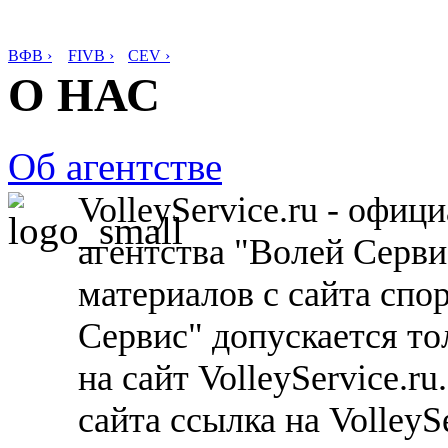
ВФВ ›
FIVB ›
CEV ›
О НАС
Об агентстве
VolleyService.ru - офи
агентства "Волей Серв
материалов с сайта спо
Сервис" допускается то
на сайт VolleyService.r
сайта ссылка на VolleyS