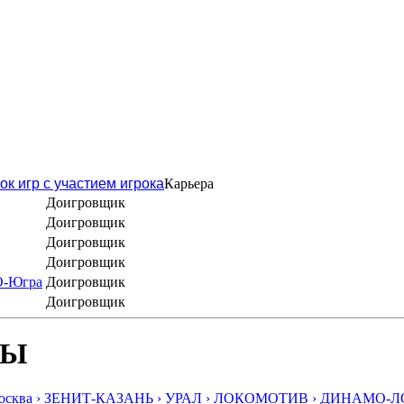
ок игр с участием игрока
Карьера
Доигровщик
Доигровщик
Доигровщик
Доигровщик
О-Югра
Доигровщик
Доигровщик
БЫ
ква ›
ЗЕНИТ-КАЗАНЬ ›
УРАЛ ›
ЛОКОМОТИВ ›
ДИНАМО-ЛО