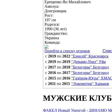
Ерещенко Ян Михайлович
Амплуа:
Доигровщик
Рост:
197 см
Родился:
1990 (36 лет)
Гражданство:
Украина
Команда:
Перейти к списку игроков
Спис
с
2019
по
2022
"Енисей" Красноярск
с
2019
по
2019
"Динамо-Урал" Уфа
с
2017
по
2018
"Белогорье" Белгород
с
2016
по
2017
"Белогорье" Белгород
с
2015
по
2016
"Газпром-Югра" ХМА
с
2011
по
2015
"Локомотив" Харьков
МУЖСКИЕ КЛУ
ФАКЕЛ Новый Уренгой ›
ДИНАМО Мос