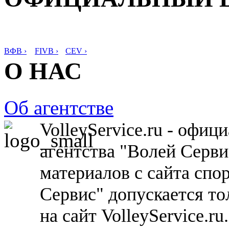
ВФВ ›
FIVB ›
CEV ›
О НАС
Об агентстве
VolleyService.ru - офи
агентства "Волей Серв
материалов с сайта спо
Сервис" допускается то
на сайт VolleyService.r