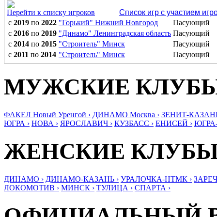
Перейти к списку игроков
Список игр с участием игр
с
2019
по
2022
"Горький" Нижний Новгород
Пасующий
с
2016
по
2019
"Динамо" Ленинградская область
Пасующий
с
2014
по
2015
"Строитель" Минск
Пасующий
с
2011
по
2014
"Строитель" Минск
Пасующий
МУЖСКИЕ КЛУБ
ФАКЕЛ Новый Уренгой ›
ДИНАМО Москва ›
ЗЕНИТ-КАЗАНЬ
ЮГРА ›
НОВА ›
ЯРОСЛАВИЧ ›
КУЗБАСС ›
ЕНИСЕЙ ›
ЮГРА
ЖЕНСКИЕ КЛУБ
ДИНАМО ›
ДИНАМО-КАЗАНЬ ›
УРАЛОЧКА-НТМК ›
ЗАРЕЧ
ЛОКОМОТИВ ›
МИНСК ›
ТУЛИЦА ›
СПАРТА ›
ОФИЦИАЛЬНЫЙ 