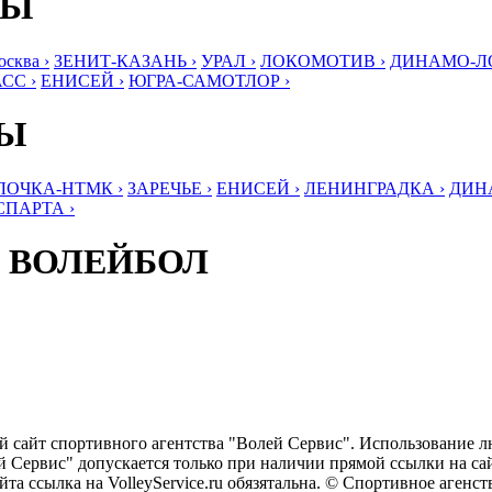
БЫ
ква ›
ЗЕНИТ-КАЗАНЬ ›
УРАЛ ›
ЛОКОМОТИВ ›
ДИНАМО-ЛО
СС ›
ЕНИСЕЙ ›
ЮГРА-САМОТЛОР ›
БЫ
ЛОЧКА-НТМК ›
ЗАРЕЧЬЕ ›
ЕНИСЕЙ ›
ЛЕНИНГРАДКА ›
ДИНА
СПАРТА ›
 ВОЛЕЙБОЛ
ый сайт спортивного агентства "Волей Сервис". Использование 
 Сервис" допускается только при наличии прямой ссылки на сайт
та ссылка на VolleyService.ru обязятальна. © Спортивное агенс