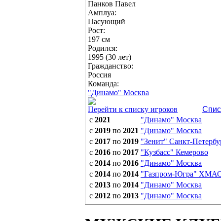
Панков Павел
Амплуа:
Пасующий
Рост:
197 см
Родился:
1995 (30 лет)
Гражданство:
Россия
Команда:
"Динамо" Москва
Перейти к списку игроков
Спис
с
2021
"Динамо" Москва
с
2019
по
2021
"Динамо" Москва
с
2017
по
2019
"Зенит" Санкт-Петербу
с
2016
по
2017
"Кузбасс" Кемерово
с
2014
по
2016
"Динамо" Москва
с
2014
по
2014
"Газпром-Югра" ХМА
с
2013
по
2014
"Динамо" Москва
с
2012
по
2013
"Динамо" Москва