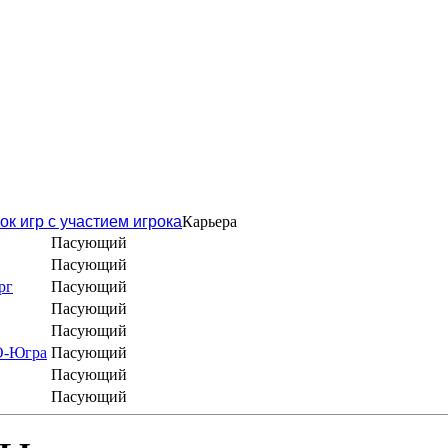
ок игр с участием игрока
Карьера
Пасующий
Пасующий
рг
Пасующий
Пасующий
Пасующий
О-Югра
Пасующий
Пасующий
Пасующий