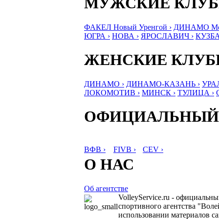
МУЖСКИЕ КЛУ
ФАКЕЛ Новый Уренгой ›
ДИНАМО Мос
ЮГРА ›
НОВА ›
ЯРОСЛАВИЧ ›
КУЗБА
ЖЕНСКИЕ КЛУ
ДИНАМО ›
ДИНАМО-КАЗАНЬ ›
УРА
ЛОКОМОТИВ ›
МИНСК ›
ТУЛИЦА ›
ОФИЦИАЛЬНЫЙ
ВФВ ›
FIVB ›
CEV ›
О НАС
Об агентстве
VolleyService.ru - официальн
спортивного агентства "Волей
использовании материалов сай