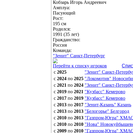
Кобзарь Игорь Андреевич
Амплуа:
Пасующий
Рост:
195 см
Родился:
1991 (35 лет)
Гражданство:
Россия
Команда:
"Зенит" Санкт-Петербург
Перейти к списку игроков
Спис
с
2025
"Зенит" Санкт-Петербу
с
2024
по
2025
"Локомотив" Новосиби
с
2021
по
2024
"Зенит" Санкт-Петербу
с
2019
по
2021
"Кузбасс" Кемерово
с
2017
по
2019
"Кузбасс" Кемерово
с
2013
по
2017
"Зенит-Казань" Казань
с
2013
по
2013
"Белогорье" Белгород
с
2010
по
2013
"Газпром-Югра" ХМА
с
2010
по
2010
"Нова" Новокуйбышев
с
2009
по
2010
"Газпром-Югра" ХМА