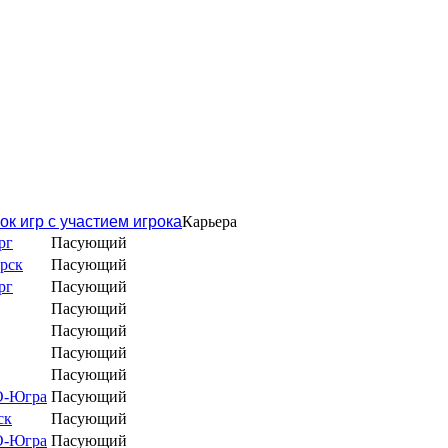
ок игр с участием игрока
Карьера
рг
Пасующий
рск
Пасующий
рг
Пасующий
Пасующий
Пасующий
Пасующий
Пасующий
О-Югра
Пасующий
ск
Пасующий
О-Югра
Пасующий