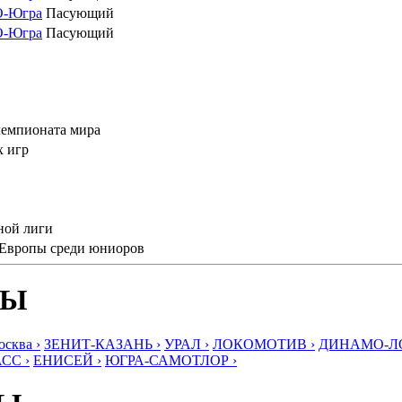
О-Югра
Пасующий
О-Югра
Пасующий
чемпионата мира
х игр
ной лиги
а Европы среди юниоров
БЫ
ква ›
ЗЕНИТ-КАЗАНЬ ›
УРАЛ ›
ЛОКОМОТИВ ›
ДИНАМО-ЛО
СС ›
ЕНИСЕЙ ›
ЮГРА-САМОТЛОР ›