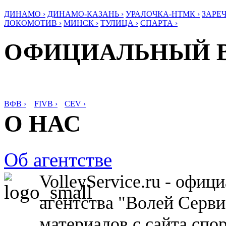
ДИНАМО ›
ДИНАМО-КАЗАНЬ ›
УРАЛОЧКА-НТМК ›
ЗАРЕЧ
ЛОКОМОТИВ ›
МИНСК ›
ТУЛИЦА ›
СПАРТА ›
ОФИЦИАЛЬНЫЙ 
ВФВ ›
FIVB ›
CEV ›
О НАС
Об агентстве
VolleyService.ru - офи
агентства "Волей Серв
материалов с сайта спо