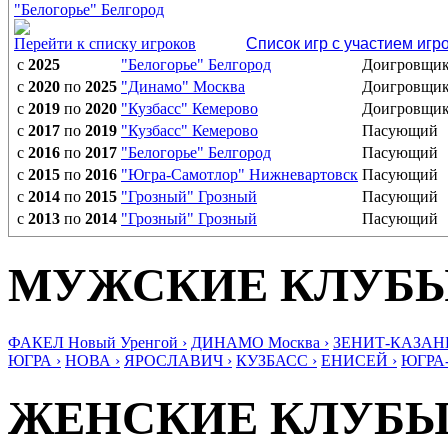
"Белогорье" Белгород
Перейти к списку игроков
Список игр с участием игр
с
2025
"Белогорье" Белгород
Доигровщи
с
2020
по
2025
"Динамо" Москва
Доигровщи
с
2019
по
2020
"Кузбасс" Кемерово
Доигровщи
с
2017
по
2019
"Кузбасс" Кемерово
Пасующий
с
2016
по
2017
"Белогорье" Белгород
Пасующий
с
2015
по
2016
"Югра-Самотлор" Нижневартовск
Пасующий
с
2014
по
2015
"Грозный" Грозный
Пасующий
с
2013
по
2014
"Грозный" Грозный
Пасующий
МУЖСКИЕ КЛУБ
ФАКЕЛ Новый Уренгой ›
ДИНАМО Москва ›
ЗЕНИТ-КАЗАНЬ
ЮГРА ›
НОВА ›
ЯРОСЛАВИЧ ›
КУЗБАСС ›
ЕНИСЕЙ ›
ЮГРА
ЖЕНСКИЕ КЛУБ