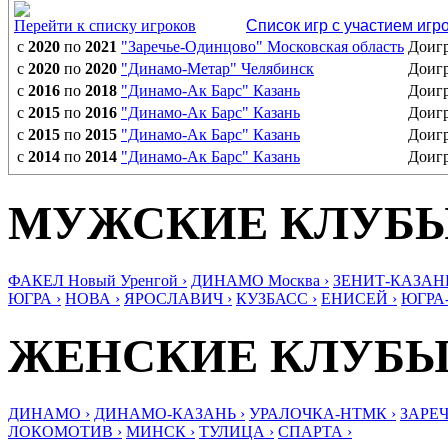
Перейти к списку игроков
Список игр с участием игр
с
2020
по
2021
"Заречье-Одинцово" Московская область
Доиг
с
2020
по
2020
"Динамо-Метар" Челябинск
Доиг
с
2016
по
2018
"Динамо-Ак Барс" Казань
Доиг
с
2015
по
2016
"Динамо-Ак Барс" Казань
Доиг
с
2015
по
2015
"Динамо-Ак Барс" Казань
Доиг
с
2014
по
2014
"Динамо-Ак Барс" Казань
Доиг
МУЖСКИЕ КЛУБ
ФАКЕЛ Новый Уренгой ›
ДИНАМО Москва ›
ЗЕНИТ-КАЗАНЬ
ЮГРА ›
НОВА ›
ЯРОСЛАВИЧ ›
КУЗБАСС ›
ЕНИСЕЙ ›
ЮГРА
ЖЕНСКИЕ КЛУБ
ДИНАМО ›
ДИНАМО-КАЗАНЬ ›
УРАЛОЧКА-НТМК ›
ЗАРЕЧ
ЛОКОМОТИВ ›
МИНСК ›
ТУЛИЦА ›
СПАРТА ›