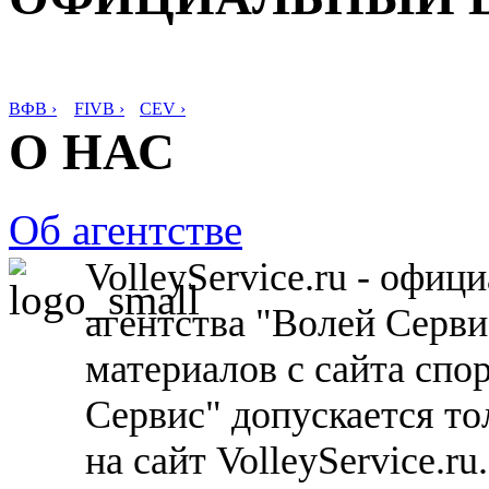
ВФВ ›
FIVB ›
CEV ›
О НАС
Об агентстве
VolleyService.ru - офи
агентства "Волей Серв
материалов с сайта спо
Сервис" допускается то
на сайт VolleyService.r