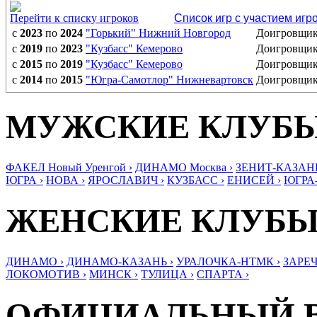
Перейти к списку игроков
Список игр с участием игр
с
2023
по
2024
"Горький" Нижний Новгород
Доигровщи
с
2019
по
2023
"Кузбасс" Кемерово
Доигровщи
с
2015
по
2019
"Кузбасс" Кемерово
Доигровщи
с
2014
по
2015
"Югра-Самотлор" Нижневартовск
Доигровщи
МУЖСКИЕ КЛУБ
ФАКЕЛ Новый Уренгой ›
ДИНАМО Москва ›
ЗЕНИТ-КАЗАНЬ
ЮГРА ›
НОВА ›
ЯРОСЛАВИЧ ›
КУЗБАСС ›
ЕНИСЕЙ ›
ЮГРА
ЖЕНСКИЕ КЛУБ
ДИНАМО ›
ДИНАМО-КАЗАНЬ ›
УРАЛОЧКА-НТМК ›
ЗАРЕЧ
ЛОКОМОТИВ ›
МИНСК ›
ТУЛИЦА ›
СПАРТА ›
ОФИЦИАЛЬНЫЙ 